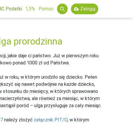
BC Podatki
1,5%
Pomoc
Zaloguj
lga prorodzinna
ji, jakie daje ci państwo. Już w pierwszym roku
datkowo ponad 1000 zł od Państwa.
 już w roku, w którym urodziło się dziecko. Pełen
iększyć się nawet podwójnie na każde dziecko,
 go w stosunku do miesięcy, w których sprawowano
macierzyństwa, ale również za miesiąc, w którym
nastąpił poród – ulga przysługuje za cały miesiąc.
37
należy złożyć
załącznik PIT/O
, w którym