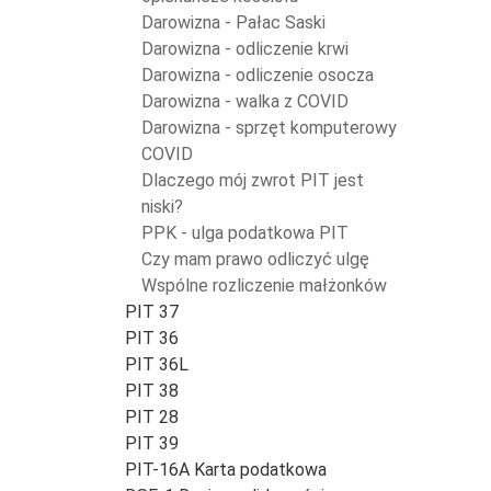
Darowizna - Pałac Saski
Darowizna - odliczenie krwi
Darowizna - odliczenie osocza
Darowizna - walka z COVID
Darowizna - sprzęt komputerowy
COVID
Dlaczego mój zwrot PIT jest
niski?
PPK - ulga podatkowa PIT
Czy mam prawo odliczyć ulgę
Wspólne rozliczenie małżonków
PIT 37
PIT 36
PIT 36L
PIT 38
PIT 28
PIT 39
PIT-16A Karta podatkowa