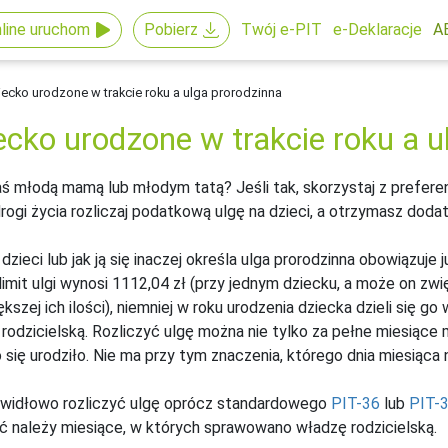
line uruchom
Pobierz
Twój e-PIT
e-Deklaracje
A
ecko urodzone w trakcie roku a ulga prorodzinna
ecko urodzone w trakcie roku a u
ś młodą mamą lub młodym tatą? Jeśli tak, skorzystaj z preferenc
rogi życia rozliczaj podatkową ulgę na dzieci, a otrzymasz do
 dzieci lub jak ją się inaczej określa ulga prorodzinna obowiązuje
limit ulgi wynosi 1112,04 zł (przy jednym dziecku, a może on zw
ększej ich ilości), niemniej w roku urodzenia dziecka dzieli się
rodzicielską. Rozliczyć ulgę można nie tylko za pełne miesiące 
 się urodziło. Nie ma przy tym znaczenia, którego dnia miesiąca 
awidłowo rozliczyć ulgę oprócz standardowego
PIT-36
lub
PIT-
 należy miesiące, w których sprawowano władzę rodzicielską.