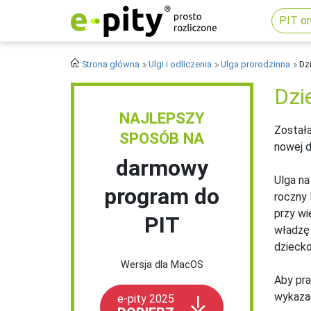
PIT on
Strona główna
Ulgi i odliczenia
Ulga prorodzinna
Dzi
Dzi
NAJLEPSZY
Została
SPOSÓB NA
nowej d
darmowy
Ulga na
program do
roczny 
przy wi
PIT
władzę 
dziecko
Wersja dla MacOS
Aby pr
wykazać
e-pity 2025