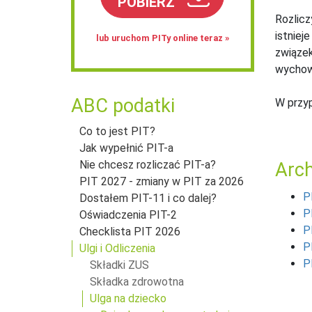
POBIERZ
Rozlicz
istniej
lub uruchom PITy online teraz »
związek
wychowu
ABC podatki
W przyp
Co to jest PIT?
Jak wypełnić PIT-a
Nie chcesz rozliczać PIT-a?
Arc
PIT 2027 - zmiany w PIT za 2026
P
Dostałem PIT-11 i co dalej?
P
Oświadczenia PIT-2
P
Checklista PIT 2026
P
Ulgi i Odliczenia
P
Składki ZUS
Składka zdrowotna
Ulga na dziecko