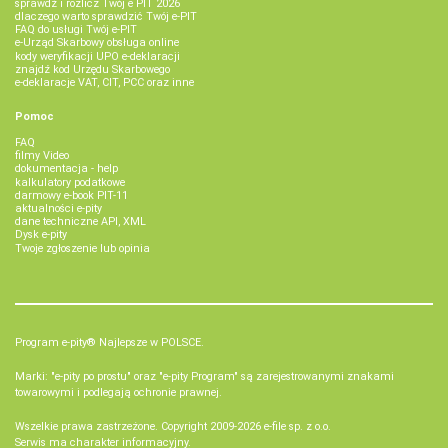
sprawdź i rozlicz Twój e PIT 2026
dlaczego warto sprawdzić Twój e-PIT
FAQ do usługi Twój e-PIT
e-Urząd Skarbowy obsługa online
kody weryfikacji UPO e-deklaracji
znajdź kod Urzędu Skarbowego
e-deklaracje VAT, CIT, PCC oraz inne
Pomoc
FAQ
filmy Video
dokumentacja - help
kalkulatory podatkowe
darmowy e-book PIT-11
aktualności e-pity
dane techniczne API, XML
Dysk e-pity
Twoje zgłoszenie lub opinia
Program e-pity® Najlepsze w POLSCE.
Marki: "e-pity po prostu" oraz "e-pity Program" są zarejestrowanymi znakami
towarowymi i podlegają ochronie prawnej.
Wszelkie prawa zastrzeżone. Copyright 2009-2026
e-file sp. z o.o.
Serwis ma charakter informacyjny.