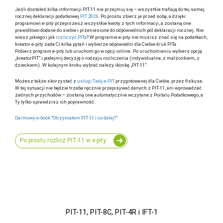
Jeśli dostałeś kilka informacji PIT-11 nie przejmuj się – wszystkie trafiają do tej samej
rocznej deklaracji podatkowej
PIT 2026
. Po prostu zbierz je przed sobą, a dzięki
programowi e-pity przepiszesz wszystkie kwoty z tych informacji, a zostaną one
prawidłowo dodane do siebie i przeniesione do odpowiednich pól deklaracji rocznej. Nie
wiesz jakiego i jak
rozliczyć PITa
? W programie e-pity nie musisz znać się na podatkach,
kreator e-pity zada Ci kilka pytań i wybierze odpowiedni dla Ciebie druk PITa.
Pobierz program e-pity lub uruchom go w opcji online. Po uruchomieniu wybierz opcję
„kreatorPIT” i podejmij decyzję o rodzaju rozliczenia (indywidualne, z małżonkiem, z
dzieckiem). W kolejnym kroku wybrać należy ikonkę „PIT-11”.
Możesz także skorzystać z
usługi Twój e-PIT
przygotowanej dla Ciebie, przez fiskusa.
W tej sytuacji nie będzie trzeba ręcznie przepisywać danych z PIT-11, ani wprowadzać
żadnych przychodów – zostaną one automatycznie wczytane z Portalu Podatkowego, a
Ty tylko sprawdzisz ich poprawność.
Darmowy e-book "Otrzymałem PIT-11 i co dalej?"
Po prostu rozlicz PIT-11 w e-pity
PIT-11, PIT-8C, PIT-4R i IFT-1