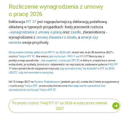
Rozliczenie wynagrodzenia z umowy
o pracę 2026
Deklaracja
PIT 37
jest najpopularniejszą deklaracją podatkową
składaną w typowych przypadkach: kiedy pracownik rozlicza
-
wynagrodzenie z umowy o pracę
oraz
zasiłki
, zleceniobiorca -
wynagrodzenie z
umowy zlecenie
i
o dzieło
, a
emeryt czy
rencista
swoje przychody.
Otrzymałeś choćby jeden druk PIT-11 za 2026 rok?
Jeżeli tak, to do 30 kwietnia 2027 r.
rozlicz
Twój e-PIT 37
. Nie wiesz
jak rozliczyć - PIT-11 na PIT-37
? Skorzystaj z
praktycznego poradnika -
Jak wypełnić i rozliczyć PIT 37
, w którym znajdziesz cenne
wskazówki, przykłady, broszury i odpowiedzi na najczęściej zadawane pytania
FAQ PIT
37
oraz poradnika do najpopularniejszej
ulgi prorodzinnej "na dziecko" w PIT za 2026
(2027)"
,
ulgi termomodernizacyjnej
.
Od 15 lutego 2027 na
Portalu Podatkowym
(podatki.gov.pl), czeka dla Ciebie przygotowany
i rozliczony
Twój e-PIT
- przeczytaj koniecznie
dlaczego warto sprawdzić lub
samodzielnie rozliczyć Twój e-PIT 37
.
Po prostu rozlicz Twój PIT-37 za 2026 w e-pity przez internet
2027