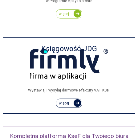
w Programie e-pity to proste
więcej
Księgowość JDG
Wystawiaj i wysyłaj darmowe e‑faktury VAT KSeF
więcej
Kompletna platforma KseF dla Twojego biura