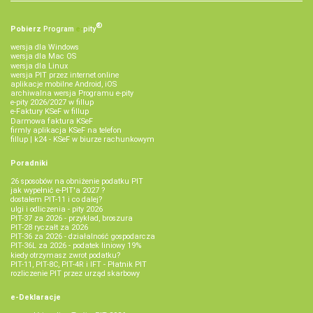
®
Pobierz
Program
e‑
pity
wersja dla Windows
wersja dla Mac OS
wersja dla Linux
wersja PIT przez internet online
aplikacje mobilne Android, iOS
archiwalna wersja Programu e-pity
e-pity 2026/2027 w fillup
e‑Faktury KSeF w fillup
Darmowa faktura KSeF
firmly aplikacja KSeF na telefon
fillup | k24 - KSeF w biurze rachunkowym
Poradniki
26 sposobów na obniżenie podatku PIT
jak wypełnić e-PIT'a 2027 ?
dostałem PIT-11 i co dalej?
ulgi i odliczenia - pity 2026
PIT-37 za 2026 - przykład, broszura
PIT-28 ryczałt za 2026
PIT-36 za 2026 - działalność gospodarcza
PIT-36L za 2026 - podatek liniowy 19%
kiedy otrzymasz zwrot podatku?
PIT-11, PIT-8C, PIT-4R i IFT - Płatnik PIT
rozliczenie PIT przez urząd skarbowy
e-Deklaracje