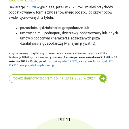
Deklarację
PIT 28
wypełniasz, jeżeli w 2026 roku miałeś przychody
opodatkowane w formie zryczałtowanego podatku od przychodów
ewidencjonowanych z tytułu:
pozarolniczej działalności gospodarczej lub
umowy najmu, podnajmu, dzierżawy, poddzierżawy lub innych
umów o podobnym charakterze, rozliczanych poza
działalnością gospodarczą (wynajem prywatny).
Przypominamy o najbliższym terminie rozliczenia PIT-ów rocznych za 2026 r.
deklaracją PIT-28 ryczałt ewidencjonowany.
Termin przekazania druku PIT-28 to 30
kwietnia 2027 r.
Czytaj poradniki –
jak wypełnić PIT-28
, praktyczne
broszury do PIT-
28
i
28B
oraz
przykładową deklarację
.
Pobierz darmowy program do PIT 28 za 2026 w 2027
PIT-11