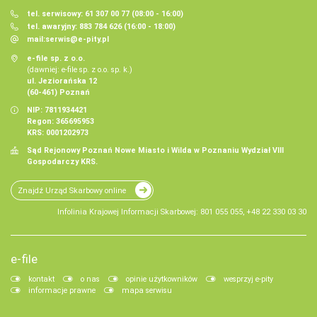
tel. serwisowy: 61 307 00 77 (08:00 - 16:00)
tel. awaryjny: 883 784 626 (16:00 - 18:00)
mail:
serwis@e-pity.pl
e-file sp. z o.o.
(dawniej: e-file sp. z o.o. sp. k.)
ul. Jeziorańska 12
(60-461) Poznań
NIP: 7811934421
Regon: 365695953
KRS: 0001202973
Sąd Rejonowy Poznań Nowe Miasto i Wilda w Poznaniu Wydział VIII
Gospodarczy KRS.
Znajdź Urząd Skarbowy online
Infolinia Krajowej Informacji Skarbowej: 801 055 055, +48 22 330 03 30
e-file
kontakt
o nas
opinie użytkowników
wesprzyj e-pity
informacje prawne
mapa serwisu