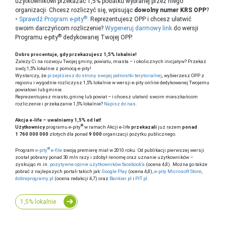
użytkownikowi przekazać 1,5% podatku wybranej przez niego
organizacji. Chcesz rozliczyć się, wpisując
dowolny numer KRS OPP
?
®
-
Sprawdź Program e-pity
. Reprezentujesz OPP i chcesz ułatwić
swoim darczyńcom rozliczenie?
Wygeneruj darmowy link
do wersji
®
Programu e-pity
dedykowanej Twojej OPP
.
Dobro procentuje, gdy przekazujesz 1,5% lokalnie!
Zależy Ci na rozwoju Twojej gminy, powiatu, miasta – i okolicznych inicjatyw? Przekaż
swój 1,5% lokalnie z pomocą e-pity!
Wystarczy, że
przejdziesz do strony swojej jednostki terytorialnej
, wybierzesz OPP z
regionu i wygodnie rozliczysz 1,5% lokalnie w wersji e-pity online dedykowanej Twojemu
powiatowi lub gminie.
Reprezentujesz miasto, gminę lub powiat – i chcesz ułatwić swoim mieszkańcom
rozliczenie i przekazanie 1,5% lokalnie?
Napisz do nas
.
Akcja e-life – uwalniamy 1,5% od lat!
®
Użytkownicy
programu e-pity
w ramach Akcji e-life
przekazali
już razem
ponad
1 760 000 000
złotych dla ponad
9 000
organizacji pożytku publicznego.
®
Program
e-pity
e-file
swoją premierę miał w 2010 roku. Od publikacji pierwszej wersji
został pobrany ponad 30 mln razy i zdobył renomę oraz uznanie użytkowników –
zyskując m.in.
pozytywne opinie użytkowników facebook’a
(ocena 4,8). Można go także
pobrać z najlepszych portali takich jak:
Google Play
(ocena 4,8),
e-pity Microsoft Store
,
dobreprogramy.pl
(ocena redakcji 4,7) oraz
Bankier.pl
i
PIT.pl
.
1,5% lokalnie