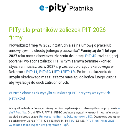
PITy dla płatników zaliczek PIT 2026 -
firmy
Prowadzisz firmę? W 2026 r. zatrudniałeś na umowę o pracę lub
umowy cywilne choćby jednego pracownika?
Pamiętaj
do 1 lutego
2027
roku masz obowiązek złożenia deklaracji
PIT-4R
rozliczającej
pobrane i wpłacone zaliczki PIT. W tym samym terminie - koniec
stycznia, musisz też w 2027 r. przesłać do urzędu skarbowego e-
Deklaracje
PIT-11
,
PIT-8C
i
IFT-1/IFT-1R
.
Po ich przekazaniu do
urzędu skarbowego masz jeszcze miesiąc, do końca lutego 2027 r.,
aby wysłać je do osób zatrudnionych.
W 2027 obowiązek wysyłki e-Deklaracji PIT dotyczy wszystkich
płatników!
Wszystkie deklaracje wygodnie wypełnisz, wydrukujesz lub e-wyślesz w programie
e-
®
pity
Płatnika
. Druki PIT-4R, PIT-11 i PIT-8C posiadają wygodny kreator i można je także
wysłać zbiorczo przez
Uniwersalną Bramkę Dokumentów (UBD).
Dodatkowo dostępne
są także formularze PIT: 11K, 6 i 6L, 8AR, 14, 16,
16A
,16Z i 23.
PITy 11 online za 2026
®
wypełnisz także wygodnie w programie fillup
.