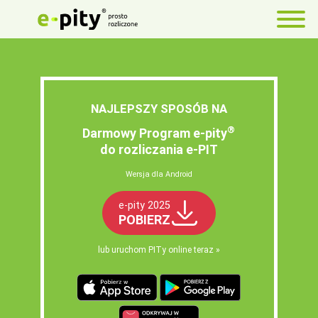
NAJLEPSZY SPOSÓB NA
®
Darmowy Program e‑pity
do rozliczania e‑PIT
Wersja dla Android
e-pity 2025
POBIERZ
lub uruchom PITy online teraz »