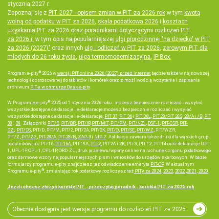
stycznia 2027 r.
Zapoznaj się z
PIT 2027 - opisem zmian w PIT za 2026 rok
w tym
kwotą
wolną od podatku w PIT za 2026
,
skala podatkowa 2026
i
kosztach
uzyskania PIT za 2026
oraz
poradnikami dotyczącymi rozliczeń PIT
za 2026 r.
w tym opis najpopularniejszej
ulgi prorodzinnej "na dziecko" w PIT
za 2026 (2027)"
oraz innych
ulg i odliczeń w PIT za 2026
,
zerowym PIT dla
młodych do 26 roku życia
,
ulga termomodernizacyjna
,
IP Box
,
®
Program e-pity
2026 w
wersji PIT online 2026 (2027) przez Internet
będzie także w najnowszej
technologii dostosowanej do tabletów i komórek oraz z możliwością wczytania i zapisania
archiwum
PIT-a w chmurze Dysk e-pity
.
®
W Programie e-pity
2025 od 1 stycznia 2026 roku. możesz bezpiecznie rozliczać i wysyłać
wszystkie dostępne deklaracje i e-deklaracje:możesz bezpiecznie rozliczać i wysyłać
wszystkie dostępne deklaracje i e-deklaracje:
PIT 37
,
PIT 36
i
PIT 36L
,
PIT 28/PIT 28S, 28/A i /B
,
PIT
38
i
39
. Załączniki
PIT/B
,
PIT/BR
,
PIT/IP
,
PIT/MIT
,
PIT/PM
,
PIT/NZI
,
DSF-1
,
PIT-CSR
,
PIT-
DZ
,
PIT/DS
, PIT/D, PIT/M, PIT/2, PIT/2A, PIT/2K,
PIT/O
,
PIT/SE
,
PIT/WZ
, PIT/WZR,
PIT/Z,
PIT/ZG
,
PIT-28/A
,
PIT-28/B
,
ZAP-3
i
NIP-7
. Aplikacja zawiera także druki dla wąskich grup
podatników jak: PIT-16,
PIT-16A
, PIT-19A,
PIT-2
, PIT-2A i 2K, PIT-3, PIT-12, PIT-14 oraz deklaracje UPL-
1, UPL-1P, OPL-1, OPL-1P, ORD-ZU, druk przelewu/wpłaty online na rachunek organu podatkowego
oraz darmowe wzory najpopularniejszych pism i wniosków do urzędów skarbowych. W bazie
formularzy programu e-pity znajdziesz też oświadczenie emeryta
PIT-OP
. W aktualnym
®
Programu e-pity
, zmieniając rok podatkowy rozliczysz też
PITy za 2024
,
2023
,
2022
,
2021
,
2020
.
Jeżeli chcesz złożyć korektę PIT - przeczytaj poradnik - korekta PIT za 2025 rok
Obecnie dostępna jest wersja programu do rozliczeń PIT za 2025