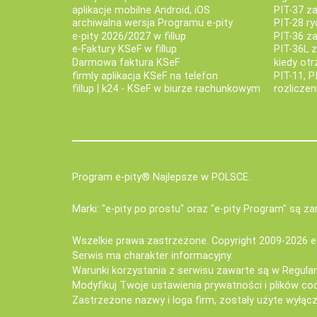
aplikacje mobilne Android, iOS
PIT-37 za
archiwalna wersja Programu e-pity
PIT-28 ry
e-pity 2026/2027 w fillup
PIT-36 z
e‑Faktury KSeF w fillup
PIT-36L 
Darmowa faktura KSeF
kiedy ot
firmly aplikacja KSeF na telefon
PIT-11, P
fillup | k24 - KSeF w biurze rachunkowym
rozlicze
Program e-pity® Najlepsze w POLSCE.
Marki: "e-pity po prostu" oraz "e-pity Program" są 
Wszelkie prawa zastrzeżone. Copyright 2009-2026
e
Serwis ma charakter informacyjny.
Warunki korzystania z serwisu zawarte są w
Regula
Modyfikuj Twoje ustawienia prywatności i plików co
Zastrzeżone nazwy i loga firm, zostały użyte wyłączn