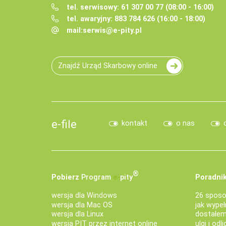
tel. serwisowy: 61 307 00 77 (08:00 - 16:00)
tel. awaryjny: 883 784 626 (16:00 - 18:00)
mail:
serwis@e-pity.pl
Znajdź Urząd Skarbowy online
e-file
kontakt
o nas
®
Pobierz
Program
e‑
pity
Poradnik
wersja dla Windows
26 sposo
wersja dla Mac OS
jak wypeł
wersja dla Linux
dostałem 
wersja PIT przez internet online
ulgi i odl