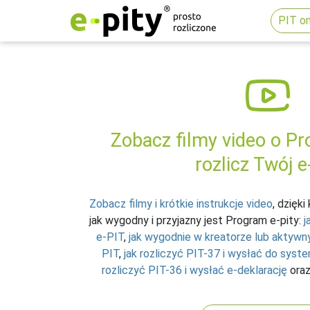
PIT on
Zobacz filmy video o Pro
rozlicz Twój e
Zobacz filmy i krótkie instrukcje video
, dzięk
jak wygodny i przyjazny jest Program e-pity:
j
e-PIT
,
jak wygodnie w kreatorze lub aktywn
PIT
,
jak rozliczyć PIT-37 i wysłać do syste
rozliczyć PIT-36 i wysłać e-deklarację
ora