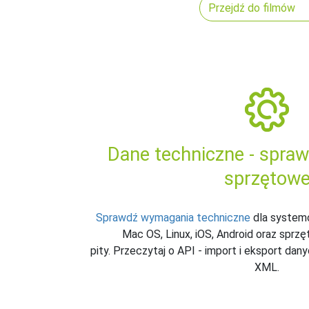
Przejdź do filmów
Dane techniczne - spra
sprzętow
Sprawdź wymagania techniczne
dla system
Mac OS, Linux, iOS, Android oraz sprz
pity. Przeczytaj o API - import i eksport dan
XML.