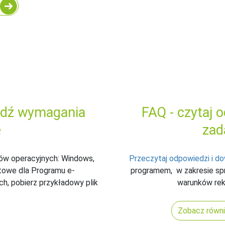
wdź wymagania
FAQ - czytaj 
e
zad
ów operacyjnych: Windows,
Przeczytaj odpowiedzi i do
ętowe dla Programu e-
programem, w zakresie spr
ych, pobierz przykładowy plik
warunków rekl
Zobacz równi