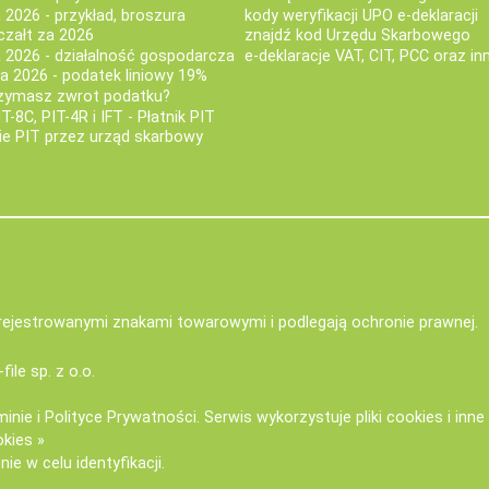
 2026 - przykład, broszura
kody weryfikacji UPO e-deklaracji
czałt za 2026
znajdź kod Urzędu Skarbowego
a 2026 - działalność gospodarcza
e-deklaracje VAT, CIT, PCC oraz in
za 2026 - podatek liniowy 19%
rzymasz zwrot podatku?
IT-8C, PIT-4R i IFT - Płatnik PIT
nie PIT przez urząd skarbowy
zarejestrowanymi znakami towarowymi i podlegają ochronie prawnej.
-file sp. z o.o.
minie
i
Polityce Prywatności
. Serwis wykorzystuje
pliki cookies i inn
okies »
ie w celu identyfikacji.