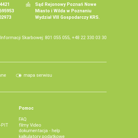
34421
Sąd Rejonowy Poznań Nowe
695953
Miasto i Wilda w Poznaniu
02973
Wydział VIII Gospodarczy KRS.
j Informacji Skarbowej: 801 055 055, +48 22 330 03 30
wne
mapa serwisu
Pomoc
FAQ
-PIT
filmy Video
dokumentacja - help
kalkulatory podatkowe