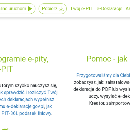
line uruchom
Pobierz
Twój e-PIT
e-Deklaracje
A
gramie e‑pity,
Pomoc - jak
‑PIT
Przygotowaliśmy dla Cieb
zobaczysz, jak: zainstalow
i którym szybko nauczysz się,
deklaracje do PDF lub wysła
ak sprawdzić i rozliczyć Twój
uczy, wysyłać e-dek
ych deklaracjach wypełnisz
Kreator, zaimportow
mu e-deklaracje.gov.pl
,
jak
z
PIT-36L podatek liniowy
.