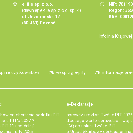
e-file sp. z o.o.
NIP: 78119
(dawniej: e-file sp. z o.o. sp. k.)
Regon: 365
ul. Jeziorańska 12
KRS: 00012
(60-461) Poznań
Infolinia Krajowe
opinie użytkowników
wesprzyj e-pity
informacje pra
i
e-Deklaracje
bów na obniżenie podatku PIT
sprawdź i rozlicz Twój e PIT 2026
nić e-PIT'a 2027 ?
dlaczego warto sprawdzić Twój e
PIT-11 i co dalej?
FAQ do usługi Twój e-PIT
iczenia - pity 2026
e-Urząd Skarbowy obsługa online