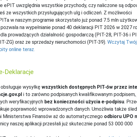
ie ePIT uwzględnia wszystkie przychody, czy naliczone są odpo
eś ze wszystkich przysługujących ulg i odliczeń. Z możliwości
-PITa w naszym programie skorzystało już ponad 7.5 mln użytko
pozwala na wypełnianie ponad 40 deklaracji PIT 2026 w 2027 ro
 dla prowadzących działalność gospodarczą (PIT-28, PIT-36 i PI
IT-ZG) oraz ze sprzedaży nieruchomości (PIT-39).
Wczytaj Twój
pity online teraz.
-Deklaracje
obsługuje wysyłkę
wszystkich dostępnych PIT-ów przez int
cje.gov.pl
i to zarówno podpisanych kwalifikowanym podpisem, j
nych weryfikacyjnych
bez konieczności użycia e-podpisu
. Prze
ikuje poprawność wprowadzonych danych. Umożliwia także śled
mi Ministerstwa Finansów aż do automatycznego
odbioru UPO 
nicy naszej aplikacji przesłali już skutecznie ponad 53 000 000