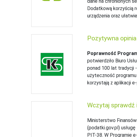
dane na chronionych se
Dodatkową korzyścią ro
urządzenia oraz ułatwi
Pozytywna opinia
Poprawność Programu
potwierdziło Biuro Usł
ponad 100 lat tradycji 
użyteczność programu p
korzystają z aplikacji 
Wczytaj sprawdź i
Ministerstwo Finansów
(podatki.gov.pl) usług
PIT-38. W Programie e