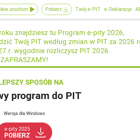
line uruchom
Pobierz
Twój e-PIT
e-Deklaracje
A
roku znajdziesz tu Program e-pity 2026,
dzić Twój PIT
według zmian w PIT za 2026 
27 r. wygodnie rozliczysz PIT 2026
ZAPRASZAMY!
LEPSZY SPOSÓB NA
y program do PIT
Wersja dla Windows
e-pity 2025
POBIERZ