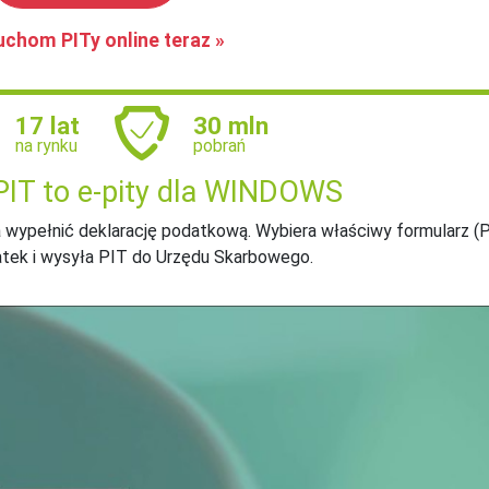
uchom PITy online teraz »
17 lat
30 mln
na rynku
pobrań
PIT to e-pity dla WINDOWS
 wypełnić deklarację podatkową. Wybiera właściwy formularz (P
atek i wysyła PIT do Urzędu Skarbowego.