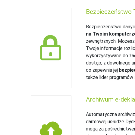
Bezpieczeństwo 
Bezpieczeństwo danych
na Twoim komputerz
zewnętrznych. Możesz r
Twoje informacje rozli
wykorzystywane do żad
dostęp, z dowolnego ur
co zapewnia jej
bezpie
także lider programów
Archiwum e‑deklar
Automatyczna archiwiza
darmowej usłudze Dysku
mogą za pośrednictwem 