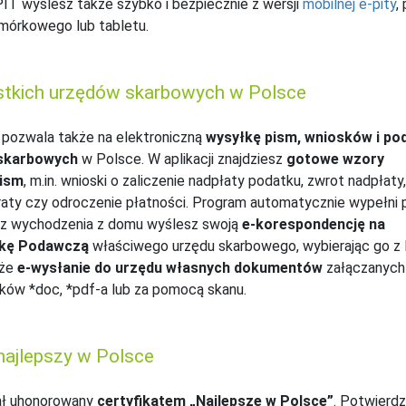
IT wyślesz także szybko i bezpiecznie z wersji
mobilnej e-pity
,
mórkowego lub tabletu.
stkich urzędów skarbowych w Polsce
pozwala także na elektroniczną
wysyłkę pism, wniosków i po
 skarbowych
w Polsce. W aplikacji znajdziesz
gotowe wzory
pism
, m.in. wnioski o zaliczenie nadpłaty podatku, zwrot nadpłaty,
raty czy odroczenie płatności. Program automatycznie wypełni
ez wychodzenia z domu wyślesz swoją
e-korespondencję na
nkę Podawczą
właściwego urzędu skarbowego, wybierając go z l
kże
e-wysłanie do urzędu własnych dokumentów
załączanych
ków *doc, *pdf-a lub za pomocą skanu.
ajlepszy w Polsce
ł uhonorowany
certyfikatem „Najlepsze w Polsce”
. Potwierd