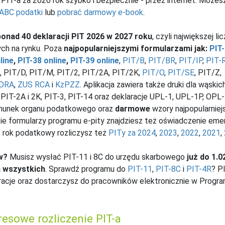
PIT-a za 2026 rok szybko i bezpiecznie - przez internet. Możes
 ABC podatki
lub
pobrać darmowy e-book
.
ponad 40 deklaracji PIT 2026 w 2027 roku
, czyli największej li
ych na rynku. Poza
najpopularniejszymi formularzami jak:
PIT
line
,
PIT-38 online
,
PIT-39 online
,
PIT/B
,
PIT/BR
,
PIT/IP
,
PIT-
, PIT/D, PIT/M, PIT/2, PIT/2A, PIT/2K,
PIT/O
,
PIT/SE
, PIT/Z,
 DRA
,
ZUS RCA
i
KzPZZ
. Aplikacja zawiera także druki dla wąskic
, PIT-2A i 2K, PIT-3, PIT-14 oraz deklaracje UPL-1, UPL-1P, OPL
chunek organu podatkowego oraz
darmowe
wzory najpopularniej
e formularzy programu e-pity znajdziesz też oświadczenie eme
c rok podatkowy rozliczysz też
PITy za 2024
,
2023
,
2022
,
2021
,
w?
Musisz wysłać PIT-11 i 8C do urzędu skarbowego
już do 1.0
a wszystkich
. Sprawdź programu do
PIT-11
,
PIT-8C
i
PIT-4R
? P
aracje oraz dostarczysz do pracowników elektronicznie w Progr
resowe rozliczenie PIT-a