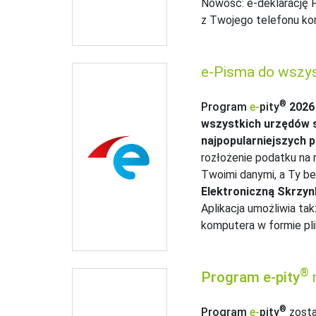
Nowość: e‑deklarację P
z Twojego telefonu ko
e-Pisma do wszy
®
Program
e‑
pity
2026
wszystkich urzędów
najpopularniejszych 
rozłożenie podatku na 
Twoimi danymi, a Ty b
Elektroniczną Skrzy
Aplikacja umożliwia ta
komputera w formie pli
®
Program
e‑
pity
n
®
Program
e‑
pity
zosta