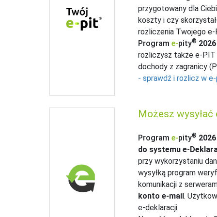
przygotowany dla Cieb
koszty i czy skorzystał
rozliczenia Twojego e
®
Program
e‑
pity
2026
rozliczysz także e-PIT
dochody z zagranicy (P
- sprawdź i rozlicz w e-
Możesz wysyłać e
®
Program
e‑
pity
2026
do systemu e-Deklara
przy wykorzystaniu da
wysyłką program weryf
komunikacji z serwera
konto e-mail
. Użytkow
e‑deklaracji.