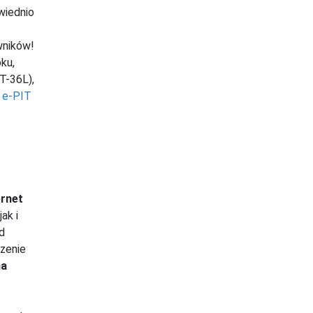
wiednio
wników!
ku,
T-36L),
 e-PIT
ernet
ak i
d
zenie
na