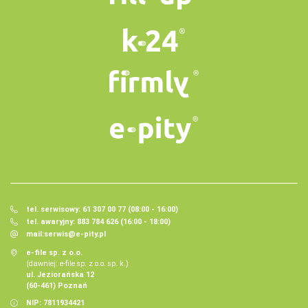
tel. serwisowy: 61 307 00 77 (08:00 - 16:00)
tel. awaryjny: 883 784 626 (16:00 - 18:00)
mail:
serwis@e-pity.pl
e-file sp. z o.o.
(dawniej: e-file sp. z o.o. sp. k.)
ul. Jeziorańska 12
(60-461) Poznań
NIP: 7811934421