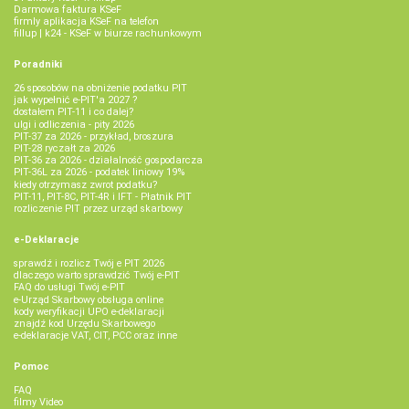
Darmowa faktura KSeF
firmly aplikacja KSeF na telefon
fillup | k24 - KSeF w biurze rachunkowym
Poradniki
26 sposobów na obniżenie podatku PIT
jak wypełnić e-PIT'a 2027 ?
dostałem PIT-11 i co dalej?
ulgi i odliczenia - pity 2026
PIT-37 za 2026 - przykład, broszura
PIT-28 ryczałt za 2026
PIT-36 za 2026 - działalność gospodarcza
PIT-36L za 2026 - podatek liniowy 19%
kiedy otrzymasz zwrot podatku?
PIT-11, PIT-8C, PIT-4R i IFT - Płatnik PIT
rozliczenie PIT przez urząd skarbowy
e-Deklaracje
sprawdź i rozlicz Twój e PIT 2026
dlaczego warto sprawdzić Twój e-PIT
FAQ do usługi Twój e-PIT
e-Urząd Skarbowy obsługa online
kody weryfikacji UPO e-deklaracji
znajdź kod Urzędu Skarbowego
e-deklaracje VAT, CIT, PCC oraz inne
Pomoc
FAQ
filmy Video