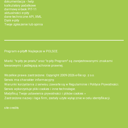
dokumentacja - help
kalkulatory podatkowe
darmowy e-book PIT-11
aktualności e-pity
dane techniczne API, XML
Dysk e-pity
Twoje zgłoszenie lub opinia
Program e-pity® Najlepsze w POLSCE.
Marki: "e-pity po prostu" oraz "e-pity Program" są zarejestrowanymi znakami
towarowymi i podlegają ochronie prawnej.
Wszelkie prawa zastrzeżone. Copyright 2009-2026
e-file sp. z o.o.
Serwis ma charakter informacyjny.
Warunki korzystania z serwisu zawarte są w
Regulaminie
i
Polityce Prywatności
.
Serwis wykorzystuje
pliki cookies i inne technologie
.
Modyfikuj Twoje ustawienia prywatności i plików cookies »
Zastrzeżone nazwy i loga firm, zostały użyte wyłącznie w celu identyfikacji.
site credits