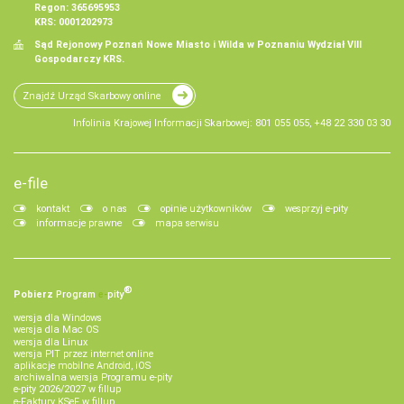
Regon: 365695953
KRS: 0001202973
Sąd Rejonowy Poznań Nowe Miasto i Wilda w Poznaniu Wydział VIII
Gospodarczy KRS.
Znajdź Urząd Skarbowy online
Infolinia Krajowej Informacji Skarbowej: 801 055 055, +48 22 330 03 30
e-file
kontakt
o nas
opinie użytkowników
wesprzyj e-pity
informacje prawne
mapa serwisu
®
Pobierz
Program
e‑
pity
wersja dla Windows
wersja dla Mac OS
wersja dla Linux
wersja PIT przez internet online
aplikacje mobilne Android, iOS
archiwalna wersja Programu e-pity
e-pity 2026/2027 w fillup
e‑Faktury KSeF w fillup