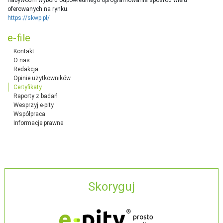
nabywcom wyboru odpowiedniego oprogramowania spośród wielu
oferowanych na rynku.
https://skwp.pl/
e-file
Kontakt
O nas
Redakcja
Opinie użytkowników
Certyfikaty
Raporty z badań
Wesprzyj e-pity
Współpraca
Informacje prawne
Skoryguj