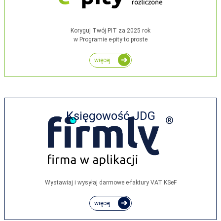
Koryguj Twój PIT za 2025 rok
w Programie e-pity to proste
więcej
Księgowość JDG
Wystawiaj i wysyłaj darmowe e‑faktury VAT KSeF
więcej