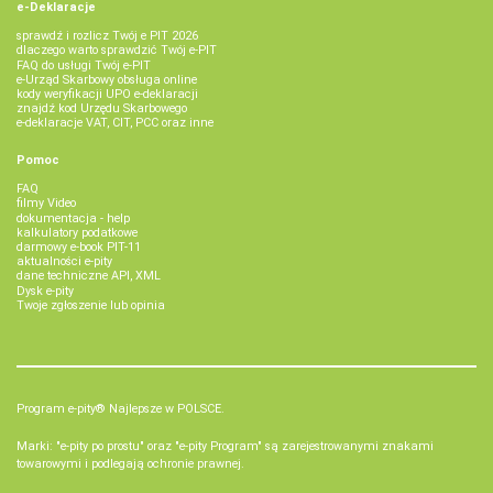
e-Deklaracje
sprawdź i rozlicz Twój e PIT 2026
dlaczego warto sprawdzić Twój e-PIT
FAQ do usługi Twój e-PIT
e-Urząd Skarbowy obsługa online
kody weryfikacji UPO e-deklaracji
znajdź kod Urzędu Skarbowego
e-deklaracje VAT, CIT, PCC oraz inne
Pomoc
FAQ
filmy Video
dokumentacja - help
kalkulatory podatkowe
darmowy e-book PIT-11
aktualności e-pity
dane techniczne API, XML
Dysk e-pity
Twoje zgłoszenie lub opinia
Program e-pity® Najlepsze w POLSCE.
Marki: "e-pity po prostu" oraz "e-pity Program" są zarejestrowanymi znakami
towarowymi i podlegają ochronie prawnej.