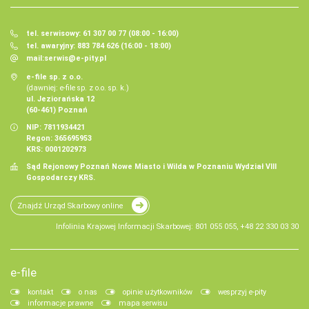
tel. serwisowy: 61 307 00 77 (08:00 - 16:00)
tel. awaryjny: 883 784 626 (16:00 - 18:00)
mail:
serwis@e-pity.pl
e-file sp. z o.o.
(dawniej: e-file sp. z o.o. sp. k.)
ul. Jeziorańska 12
(60-461) Poznań
NIP: 7811934421
Regon: 365695953
KRS: 0001202973
Sąd Rejonowy Poznań Nowe Miasto i Wilda w Poznaniu Wydział VIII
Gospodarczy KRS.
Znajdź Urząd Skarbowy online
Infolinia Krajowej Informacji Skarbowej: 801 055 055, +48 22 330 03 30
e-file
kontakt
o nas
opinie użytkowników
wesprzyj e-pity
informacje prawne
mapa serwisu