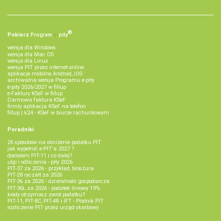
®
Pobierz
Program
e‑
pity
wersja dla Windows
wersja dla Mac OS
wersja dla Linux
wersja PIT przez internet online
aplikacje mobilne Android, iOS
archiwalna wersja Programu e-pity
e-pity 2026/2027 w fillup
e‑Faktury KSeF w fillup
Darmowa faktura KSeF
firmly aplikacja KSeF na telefon
fillup | k24 - KSeF w biurze rachunkowym
Poradniki
26 sposobów na obniżenie podatku PIT
jak wypełnić e-PIT'a 2027 ?
dostałem PIT-11 i co dalej?
ulgi i odliczenia - pity 2026
PIT-37 za 2026 - przykład, broszura
PIT-28 ryczałt za 2026
PIT-36 za 2026 - działalność gospodarcza
PIT-36L za 2026 - podatek liniowy 19%
kiedy otrzymasz zwrot podatku?
PIT-11, PIT-8C, PIT-4R i IFT - Płatnik PIT
rozliczenie PIT przez urząd skarbowy