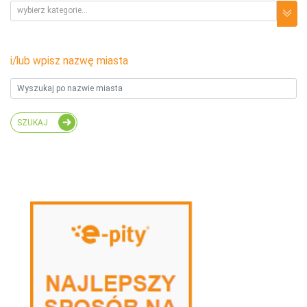
wybierz kategorie...
Działalność prospołeczna
349
i/lub wpisz nazwę miasta
Edukacja i wychowanie
291
Działalność charytatywna
290
Wsparcie osób niepełnosprawnych
244
SZUKAJ
Ochrona zdrowia i życia
230
Pomoc dzieciom
206
Kultura, Sztuka i Technologia
119
Sport i rekreacja
95
Pomoc starszym i weteranom
94
Ochrona środowiska i praw zwierząt
89