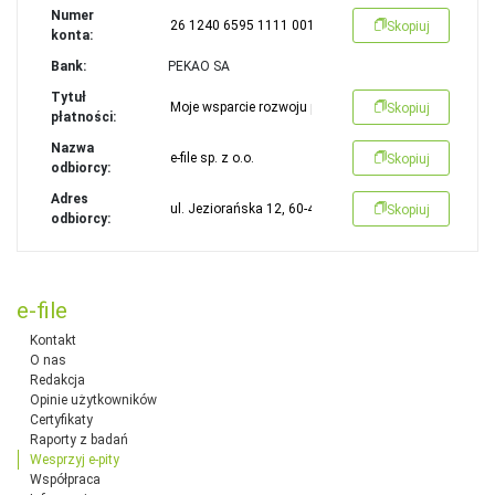
Numer
Skopiuj
konta:
Bank:
PEKAO SA
Tytuł
Skopiuj
płatności:
Nazwa
Skopiuj
odbiorcy:
Adres
Skopiuj
odbiorcy:
e-file
Kontakt
O nas
Redakcja
Opinie użytkowników
Certyfikaty
Raporty z badań
Wesprzyj e-pity
Współpraca