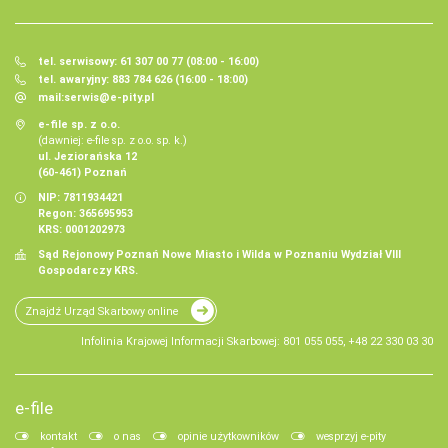
tel. serwisowy: 61 307 00 77 (08:00 - 16:00)
tel. awaryjny: 883 784 626 (16:00 - 18:00)
mail:
serwis@e-pity.pl
e-file sp. z o.o.
(dawniej: e-file sp. z o.o. sp. k.)
ul. Jeziorańska 12
(60-461) Poznań
NIP: 7811934421
Regon: 365695953
KRS: 0001202973
Sąd Rejonowy Poznań Nowe Miasto i Wilda w Poznaniu Wydział VIII
Gospodarczy KRS.
Znajdź Urząd Skarbowy online
Infolinia Krajowej Informacji Skarbowej: 801 055 055, +48 22 330 03 30
e-file
kontakt
o nas
opinie użytkowników
wesprzyj e-pity