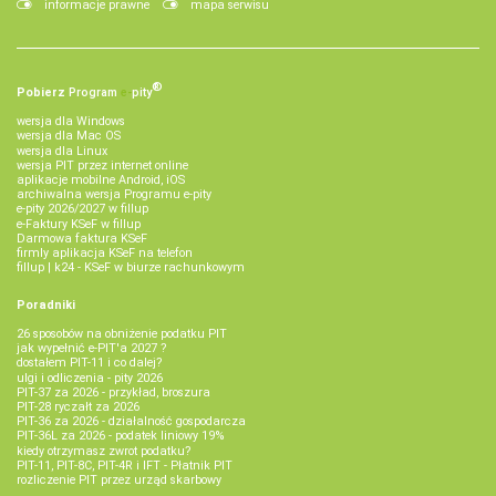
informacje prawne
mapa serwisu
®
Pobierz
Program
e‑
pity
wersja dla Windows
wersja dla Mac OS
wersja dla Linux
wersja PIT przez internet online
aplikacje mobilne Android, iOS
archiwalna wersja Programu e-pity
e-pity 2026/2027 w fillup
e‑Faktury KSeF w fillup
Darmowa faktura KSeF
firmly aplikacja KSeF na telefon
fillup | k24 - KSeF w biurze rachunkowym
Poradniki
26 sposobów na obniżenie podatku PIT
jak wypełnić e-PIT'a 2027 ?
dostałem PIT-11 i co dalej?
ulgi i odliczenia - pity 2026
PIT-37 za 2026 - przykład, broszura
PIT-28 ryczałt za 2026
PIT-36 za 2026 - działalność gospodarcza
PIT-36L za 2026 - podatek liniowy 19%
kiedy otrzymasz zwrot podatku?
PIT-11, PIT-8C, PIT-4R i IFT - Płatnik PIT
rozliczenie PIT przez urząd skarbowy