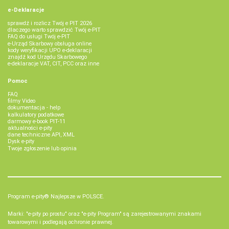
e-Deklaracje
sprawdź i rozlicz Twój e PIT 2026
dlaczego warto sprawdzić Twój e-PIT
FAQ do usługi Twój e-PIT
e-Urząd Skarbowy obsługa online
kody weryfikacji UPO e-deklaracji
znajdź kod Urzędu Skarbowego
e-deklaracje VAT, CIT, PCC oraz inne
Pomoc
FAQ
filmy Video
dokumentacja - help
kalkulatory podatkowe
darmowy e-book PIT-11
aktualności e-pity
dane techniczne API, XML
Dysk e-pity
Twoje zgłoszenie lub opinia
Program e-pity® Najlepsze w POLSCE.
Marki: "e-pity po prostu" oraz "e-pity Program" są zarejestrowanymi znakami
towarowymi i podlegają ochronie prawnej.