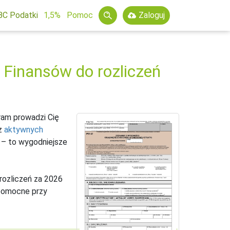
BC Podatki
1,5%
Pomoc
Zaloguj
 Finansów do rozliczeń
ram prowadzi Cię
 z
aktywnych
s – to wygodniejsze
rozliczeń za 2026
 pomocne przy