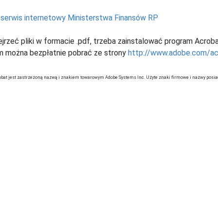
:
serwis internetowy Ministerstwa Finansów RP
jrzeć pliki w formacie .pdf, trzeba zainstalować program Acrob
m można bezpłatnie pobrać ze strony
http://www.adobe.com/ac
obat jest zastrzeżoną nazwą i znakiem towarowym Adobe Systems Inc. Użyte znaki firmowe i nazwy posia