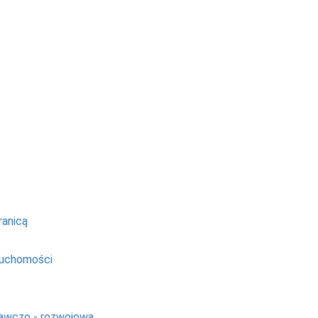
anicą
ruchomości
dawczo - rozwojową