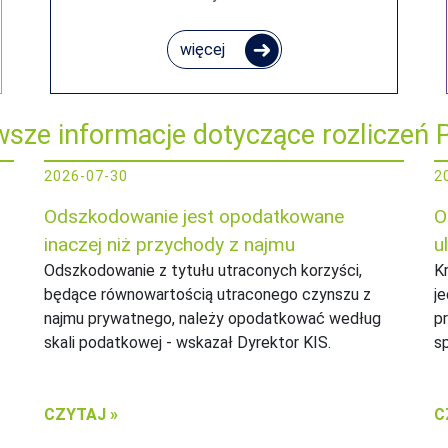
więcej
wsze informacje dotyczące rozliczeń 
2026-07-30
2
Odszkodowanie jest opodatkowane
O
inaczej niż przychody z najmu
u
Odszkodowanie z tytułu utraconych korzyści,
K
będące równowartością utraconego czynszu z
je
najmu prywatnego, należy opodatkować według
p
skali podatkowej - wskazał Dyrektor KIS.
s
CZYTAJ »
C