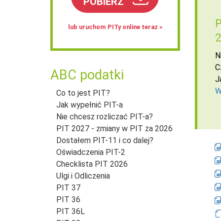
POBIERZ
P
lub uruchom PITy online teraz »
2
N
C
ABC podatki
J
W
Co to jest PIT?
Jak wypełnić PIT-a
Nie chcesz rozliczać PIT-a?
PIT 2027 - zmiany w PIT za 2026
Dostałem PIT-11 i co dalej?
Oświadczenia PIT-2
Checklista PIT 2026
Ulgi i Odliczenia
PIT 37
PIT 36
PIT 36L