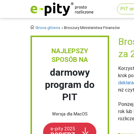
PIT on
Strona główna
Broszury Ministerstwa Finansów
Bro
NAJLEPSZY
za 
SPOSÓB NA
Korzyst
darmowy
krok po
program do
deklarac
niż czyt
PIT
Poniżej
rok lub
Wersja dla MacOS
rozlic
e-pity 2025