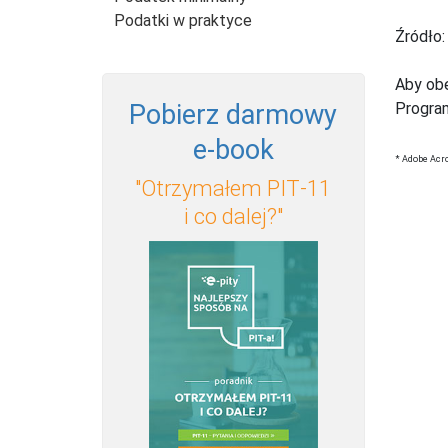
Podatki w praktyce
Źródło
Aby obe
Pobierz darmowy
Progra
e‑book
* Adobe Acr
"Otrzymałem PIT‑11
i co dalej?"