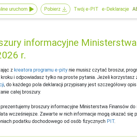
line uruchom
Pobierz
Twój e-PIT
e-Deklaracje
A
szury informacyjne Ministerstwa
2026 r.
ając z
kreatora programu e-pity
nie musisz czytać broszur, prog
 kroku i odpowiadasz tylko na proste pytania. Jeżeli korzystasz
ji
, do każdego pola deklaracji przypisany jest szczegółowy opi
anie całej broszury.
 prezentujemy broszury informacyjne Ministerstwa Finansów do 
 lata wcześniejsze. Zawarte w nich informacje mogą okazać się
zeniach podatku dochodowego od osób fizycznych
PIT
.