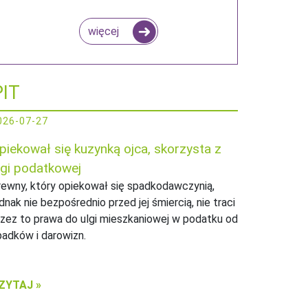
więcej
PIT
026-07-27
piekował się kuzynką ojca, skorzysta z
lgi podatkowej
rewny, który opiekował się spadkodawczynią,
dnak nie bezpośrednio przed jej śmiercią, nie traci
rzez to prawa do ulgi mieszkaniowej w podatku od
padków i darowizn.
ZYTAJ »