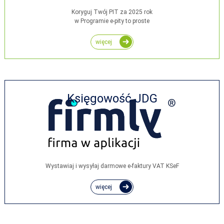
Koryguj Twój PIT za 2025 rok
w Programie e-pity to proste
więcej
Księgowość JDG
Wystawiaj i wysyłaj darmowe e‑faktury VAT KSeF
więcej