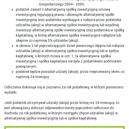
Gospodarczego 2004– 2009;
podatnik zawarł z alternatywną spółką inwestycyjną umowę
inwestycyjną regulującą prawa i obowiązki alternatywnej spółki
inwestycyjnej oraz podatnika wynikające z nabycia przez podatnika
udziałów (akcji) w alternatywnej spółce inwestycyjnej lub wspólnej
inwestycji alternatywnej spółki inwestycyjnej oraz podatnika w spółkę
kapitałową, w której alternatywna spółka inwestycyjna nabędzie lub
obejmie co najmniej 5% udziałów (akcji);
w okresie 2 lat poprzedzających dzień pierwszego objęcia lub nabycia
udziałów (akcji) w alternatywnej spółce inwestycyjnej lub w spółce
kapitałowej, o których mowa w ust. 1, ta alternatywna spółka
inwestycyjna i spółka kapitałowa nie była z podatnikiem podmiotem
powiązanym;
podatnik będzie posiadał udziały (akcje), przez nieprzerwany okres co
najmniej 24 miesięcy.
Odliczenia dokonuje się w zeznaniu za rok podatkowy, w którym poniesiono
wydatki.
Jeśli podatnik utrzymywał udziały (akcje) przez krócej niż 24 miesiące, to
jest obowiązany doliczyć odpowiednio kwoty poprzednio odliczone do
dochodu za rok podatkowy, w którym nastąpiło zbycie udziałów (akcji) w
alternatywnej spółce inwestycyjnej lub w spółce kapitałowej.