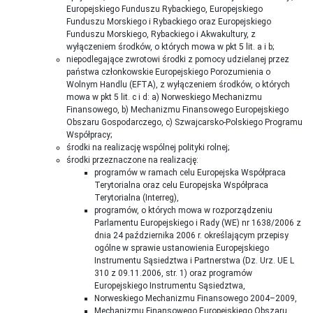
Europejskiego Funduszu Rybackiego, Europejskiego
Funduszu Morskiego i Rybackiego oraz Europejskiego
Funduszu Morskiego, Rybackiego i Akwakultury, z
wyłączeniem środków, o których mowa w pkt 5 lit. a i b;
niepodlegające zwrotowi środki z pomocy udzielanej przez
państwa członkowskie Europejskiego Porozumienia o
Wolnym Handlu (EFTA), z wyłączeniem środków, o których
mowa w pkt 5 lit. c i d: a) Norweskiego Mechanizmu
Finansowego, b) Mechanizmu Finansowego Europejskiego
Obszaru Gospodarczego, c) Szwajcarsko-Polskiego Programu
Współpracy;
środki na realizację wspólnej polityki rolnej;
środki przeznaczone na realizację:
programów w ramach celu Europejska Współpraca
Terytorialna oraz celu Europejska Współpraca
Terytorialna (Interreg),
programów, o których mowa w rozporządzeniu
Parlamentu Europejskiego i Rady (WE) nr 1638/2006 z
dnia 24 października 2006 r. określającym przepisy
ogólne w sprawie ustanowienia Europejskiego
Instrumentu Sąsiedztwa i Partnerstwa (Dz. Urz. UE L
310 z 09.11.2006, str. 1) oraz programów
Europejskiego Instrumentu Sąsiedztwa,
Norweskiego Mechanizmu Finansowego 2004–2009,
Mechanizmu Finansowego Europejskiego Obszaru