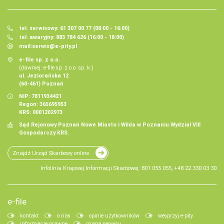
tel. serwisowy: 61 307 00 77 (08:00 - 16:00)
tel. awaryjny: 883 784 626 (16:00 - 18:00)
mail:
serwis@e-pity.pl
e-file sp. z o.o.
(dawniej: e-file sp. z o.o. sp. k.)
ul. Jeziorańska 12
(60-461) Poznań
NIP: 7811934421
Regon: 365695953
KRS: 0001202973
Sąd Rejonowy Poznań Nowe Miasto i Wilda w Poznaniu Wydział VIII
Gospodarczy KRS.
Znajdź Urząd Skarbowy online
Infolinia Krajowej Informacji Skarbowej: 801 055 055, +48 22 330 03 30
e-file
kontakt
o nas
opinie użytkowników
wesprzyj e-pity
informacje prawne
mapa serwisu