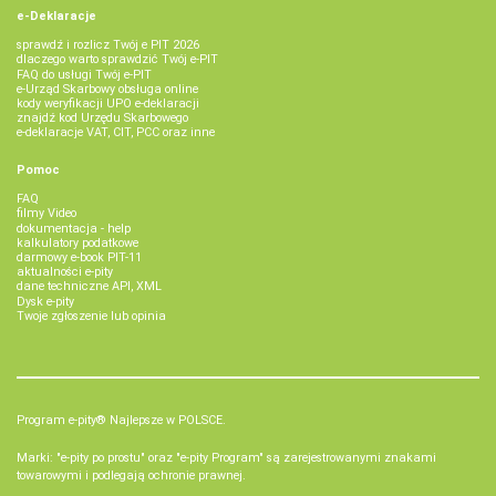
e-Deklaracje
sprawdź i rozlicz Twój e PIT 2026
dlaczego warto sprawdzić Twój e-PIT
FAQ do usługi Twój e-PIT
e-Urząd Skarbowy obsługa online
kody weryfikacji UPO e-deklaracji
znajdź kod Urzędu Skarbowego
e-deklaracje VAT, CIT, PCC oraz inne
Pomoc
FAQ
filmy Video
dokumentacja - help
kalkulatory podatkowe
darmowy e-book PIT-11
aktualności e-pity
dane techniczne API, XML
Dysk e-pity
Twoje zgłoszenie lub opinia
Program e-pity® Najlepsze w POLSCE.
Marki: "e-pity po prostu" oraz "e-pity Program" są zarejestrowanymi znakami
towarowymi i podlegają ochronie prawnej.