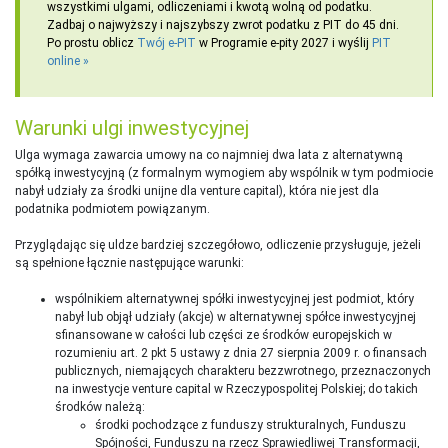
wszystkimi ulgami, odliczeniami i kwotą wolną od podatku.
Zadbaj o najwyższy i najszybszy zwrot podatku z PIT do 45 dni.
Po prostu oblicz
Twój e-PIT
w Programie e-pity 2027 i wyślij
PIT
online
Warunki ulgi inwestycyjnej
Ulga wymaga zawarcia umowy na co najmniej dwa lata z alternatywną
spółką inwestycyjną (z formalnym wymogiem aby wspólnik w tym podmiocie
nabył udziały za środki unijne dla venture capital), która nie jest dla
podatnika podmiotem powiązanym.
Przyglądając się uldze bardziej szczegółowo, odliczenie przysługuje, jeżeli
są spełnione łącznie następujące warunki:
wspólnikiem alternatywnej spółki inwestycyjnej jest podmiot, który
nabył lub objął udziały (akcje) w alternatywnej spółce inwestycyjnej
sfinansowane w całości lub części ze środków europejskich w
rozumieniu art. 2 pkt 5 ustawy z dnia 27 sierpnia 2009 r. o finansach
publicznych, niemających charakteru bezzwrotnego, przeznaczonych
na inwestycje venture capital w Rzeczypospolitej Polskiej; do takich
środków należą:
środki pochodzące z funduszy strukturalnych, Funduszu
Spójności, Funduszu na rzecz Sprawiedliwej Transformacji,