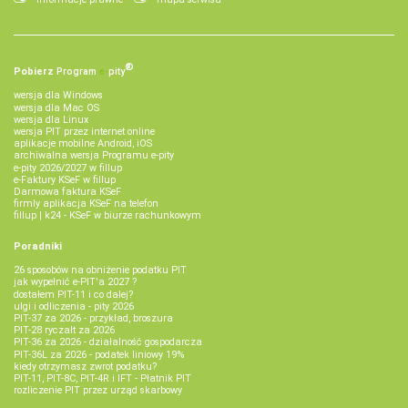
®
Pobierz
Program
e‑
pity
wersja dla Windows
wersja dla Mac OS
wersja dla Linux
wersja PIT przez internet online
aplikacje mobilne Android, iOS
archiwalna wersja Programu e-pity
e-pity 2026/2027 w fillup
e‑Faktury KSeF w fillup
Darmowa faktura KSeF
firmly aplikacja KSeF na telefon
fillup | k24 - KSeF w biurze rachunkowym
Poradniki
26 sposobów na obniżenie podatku PIT
jak wypełnić e-PIT'a 2027 ?
dostałem PIT-11 i co dalej?
ulgi i odliczenia - pity 2026
PIT-37 za 2026 - przykład, broszura
PIT-28 ryczałt za 2026
PIT-36 za 2026 - działalność gospodarcza
PIT-36L za 2026 - podatek liniowy 19%
kiedy otrzymasz zwrot podatku?
PIT-11, PIT-8C, PIT-4R i IFT - Płatnik PIT
rozliczenie PIT przez urząd skarbowy