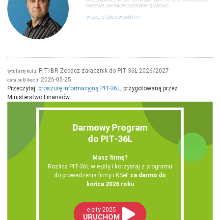
ciekawe, ale także poprawne językowo.
więcej artykułów autora
PIT/BR Zobacz załącznik do PIT-36L 2026/2027
tytuł artykułu:
2026-05-25
data publikacji:
Przeczytaj:
broszurę informacyjną PIT-36L
, przygotowaną przez
Ministerstwo Finansów.
Darmowy Program
do PIT‑36L
Masz firmę?
Rozlicz PIT-36L w e-pity i korzystaj z programu
do prowadzenia firmy i KSeF
za darmo do
końca 2026 roku
e-pity 2025
URUCHOM