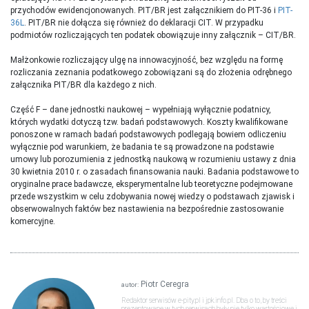
przychodów ewidencjonowanych. PIT/BR jest załącznikiem do PIT-36 i
PIT-
36L
. PIT/BR nie dołącza się również do deklaracji CIT. W przypadku
podmiotów rozliczających ten podatek obowiązuje inny załącznik – CIT/BR.
Małżonkowie rozliczający ulgę na innowacyjność, bez względu na formę
rozliczania zeznania podatkowego zobowiązani są do złożenia odrębnego
załącznika PIT/BR dla każdego z nich.
Część F – dane jednostki naukowej – wypełniają wyłącznie podatnicy,
których wydatki dotyczą tzw. badań podstawowych.
Koszty kwalifikowane
ponoszone w ramach badań podstawowych podlegają bowiem odliczeniu
wyłącznie pod warunkiem, że badania te są prowadzone na podstawie
umowy lub porozumienia z jednostką naukową w rozumieniu ustawy z dnia
30 kwietnia 2010 r. o zasadach finansowania nauki. Badania podstawowe to
oryginalne prace badawcze, eksperymentalne lub teoretyczne podejmowane
przede wszystkim w celu zdobywania nowej wiedzy o podstawach zjawisk i
obserwowalnych faktów bez nastawienia na bezpośrednie zastosowanie
komercyjne.
Piotr Ceregra
autor:
Redaktor serwisów e-pity.pl i jpk.info.pl. Dba o to, by treści
prezentowane w tych serwisach były nie tylko wartościowe i