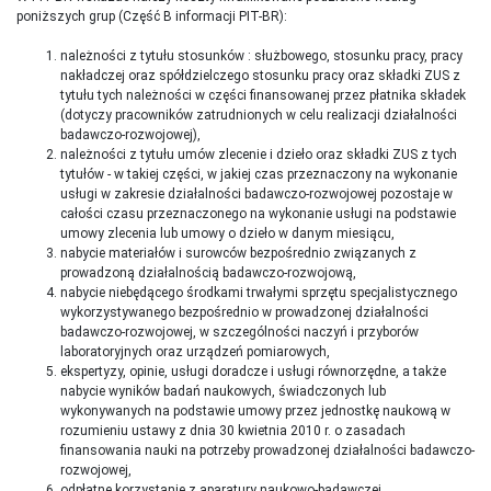
poniższych grup (Część B informacji PIT-BR):
należności z tytułu stosunków : służbowego, stosunku pracy, pracy
nakładczej oraz spółdzielczego stosunku pracy oraz składki ZUS z
tytułu tych należności w części finansowanej przez płatnika składek
(dotyczy pracowników zatrudnionych w celu realizacji działalności
badawczo-rozwojowej),
należności z tytułu umów zlecenie i dzieło oraz składki ZUS z tych
tytułów - w takiej części, w jakiej czas przeznaczony na wykonanie
usługi w zakresie działalności badawczo-rozwojowej pozostaje w
całości czasu przeznaczonego na wykonanie usługi na podstawie
umowy zlecenia lub umowy o dzieło w danym miesiącu,
nabycie materiałów i surowców bezpośrednio związanych z
prowadzoną działalnością badawczo-rozwojową,
nabycie niebędącego środkami trwałymi sprzętu specjalistycznego
wykorzystywanego bezpośrednio w prowadzonej działalności
badawczo-rozwojowej, w szczególności naczyń i przyborów
laboratoryjnych oraz urządzeń pomiarowych,
ekspertyzy, opinie, usługi doradcze i usługi równorzędne, a także
nabycie wyników badań naukowych, świadczonych lub
wykonywanych na podstawie umowy przez jednostkę naukową w
rozumieniu ustawy z dnia 30 kwietnia 2010 r. o zasadach
finansowania nauki na potrzeby prowadzonej działalności badawczo-
rozwojowej,
odpłatne korzystanie z aparatury naukowo-badawczej