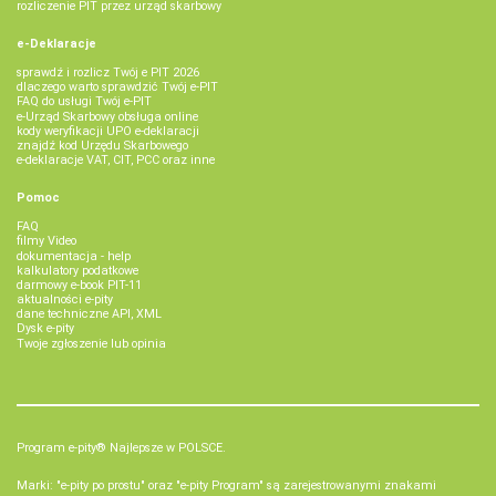
rozliczenie PIT przez urząd skarbowy
e-Deklaracje
sprawdź i rozlicz Twój e PIT 2026
dlaczego warto sprawdzić Twój e-PIT
FAQ do usługi Twój e-PIT
e-Urząd Skarbowy obsługa online
kody weryfikacji UPO e-deklaracji
znajdź kod Urzędu Skarbowego
e-deklaracje VAT, CIT, PCC oraz inne
Pomoc
FAQ
filmy Video
dokumentacja - help
kalkulatory podatkowe
darmowy e-book PIT-11
aktualności e-pity
dane techniczne API, XML
Dysk e-pity
Twoje zgłoszenie lub opinia
Program e-pity® Najlepsze w POLSCE.
Marki: "e-pity po prostu" oraz "e-pity Program" są zarejestrowanymi znakami