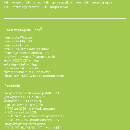
kontakt
o nas
opinie użytkowników
wesprzyj e-pity
informacje prawne
mapa serwisu
®
Pobierz
Program
e‑
pity
wersja dla Windows
wersja dla Mac OS
wersja dla Linux
wersja PIT przez internet online
aplikacje mobilne Android, iOS
archiwalna wersja Programu e-pity
e-pity 2026/2027 w fillup
e‑Faktury KSeF w fillup
Darmowa faktura KSeF
firmly aplikacja KSeF na telefon
fillup | k24 - KSeF w biurze rachunkowym
Poradniki
26 sposobów na obniżenie podatku PIT
jak wypełnić e-PIT'a 2027 ?
dostałem PIT-11 i co dalej?
ulgi i odliczenia - pity 2026
PIT-37 za 2026 - przykład, broszura
PIT-28 ryczałt za 2026
PIT-36 za 2026 - działalność gospodarcza
PIT-36L za 2026 - podatek liniowy 19%
kiedy otrzymasz zwrot podatku?
PIT-11, PIT-8C, PIT-4R i IFT - Płatnik PIT