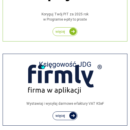
Koryguj Twój PIT za 2025 rok
w Programie e-pity to proste
więcej
Księgowość JDG
Wystawiaj i wysyłaj darmowe e‑faktury VAT KSeF
więcej