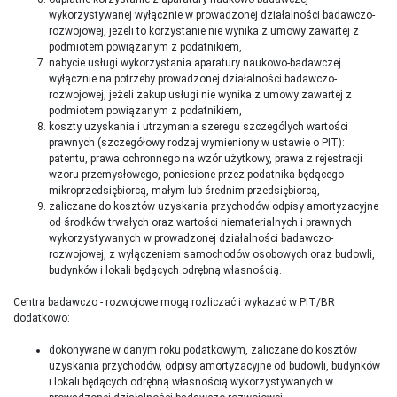
wykorzystywanej wyłącznie w prowadzonej działalności badawczo-
rozwojowej, jeżeli to korzystanie nie wynika z umowy zawartej z
podmiotem powiązanym z podatnikiem,
nabycie usługi wykorzystania aparatury naukowo-badawczej
wyłącznie na potrzeby prowadzonej działalności badawczo-
rozwojowej, jeżeli zakup usługi nie wynika z umowy zawartej z
podmiotem powiązanym z podatnikiem,
koszty uzyskania i utrzymania szeregu szczególych wartości
prawnych (szczegółowy rodzaj wymieniony w ustawie o PIT):
patentu, prawa ochronnego na wzór użytkowy, prawa z rejestracji
wzoru przemysłowego, poniesione przez podatnika będącego
mikroprzedsiębiorcą, małym lub średnim przedsiębiorcą,
zaliczane do kosztów uzyskania przychodów odpisy amortyzacyjne
od środków trwałych oraz wartości niematerialnych i prawnych
wykorzystywanych w prowadzonej działalności badawczo-
rozwojowej, z wyłączeniem samochodów osobowych oraz budowli,
budynków i lokali będących odrębną własnością.
Centra badawczo - rozwojowe mogą rozliczać i wykazać w PIT/BR
dodatkowo:
dokonywane w danym roku podatkowym, zaliczane do kosztów
uzyskania przychodów, odpisy amortyzacyjne od budowli, budynków
i lokali będących odrębną własnością wykorzystywanych w