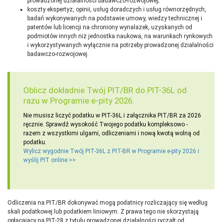
prowadzonej działalności badawczo-rozwojowej;
koszty ekspertyz, opinii, usług doradczych i usług równorzędnych,
badań wykonywanych na podstawie umowy, wiedzy technicznej i
patentów lub licencji na chroniony wynalazek, uzyskanych od
podmiotów innych niż jednostka naukowa, na warunkach rynkowych
i wykorzystywanych wyłącznie na potrzeby prowadzonej działalności
badawczo-rozwojowej.
Oblicz dokładnie Twój PIT/BR do PIT-36L od
razu w Programie e-pity 2026.
Nie musisz liczyć podatku w PIT-36L i załącznika PIT/BR za 2026
ręcznie. Sprawdź wysokość Twojego podatku kompleksowo -
razem z wszystkimi ulgami, odliczeniami i nową kwotą wolną od
podatku.
Wylicz wygodnie Twój PIT-36L z PIT-BR w Programie e-pity 2026 i
wyślij PIT online >>
Odliczenia na PIT/BR dokonywać mogą podatnicy rozliczający się według
skali podatkowej lub podatkiem liniowym. Z prawa tego nie skorzystają
opłacający na PIT-28 z tytułu prowadzonej działalności ryczałt od