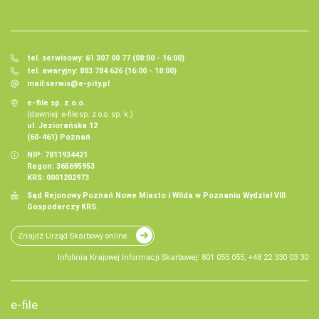
tel. serwisowy: 61 307 00 77 (08:00 - 16:00)
tel. awaryjny: 883 784 626 (16:00 - 18:00)
mail:
serwis@e-pity.pl
e-file sp. z o.o.
(dawniej: e-file sp. z o.o. sp. k.)
ul. Jeziorańska 12
(60-461) Poznań
NIP: 7811934421
Regon: 365695953
KRS: 0001202973
Sąd Rejonowy Poznań Nowe Miasto i Wilda w Poznaniu Wydział VIII
Gospodarczy KRS.
Znajdź Urząd Skarbowy online
Infolinia Krajowej Informacji Skarbowej: 801 055 055, +48 22 330 03 30
e-file