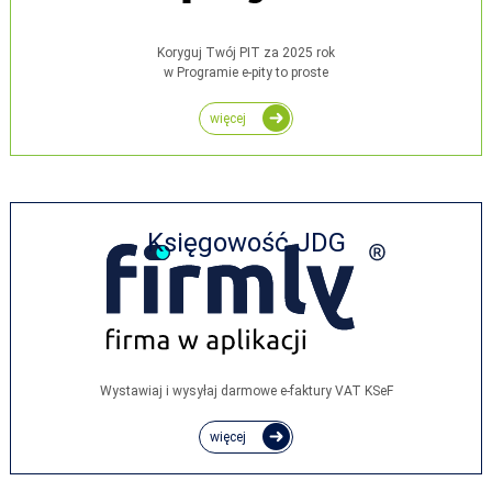
Koryguj Twój PIT za 2025 rok
w Programie e-pity to proste
więcej
Księgowość JDG
Wystawiaj i wysyłaj darmowe e‑faktury VAT KSeF
więcej