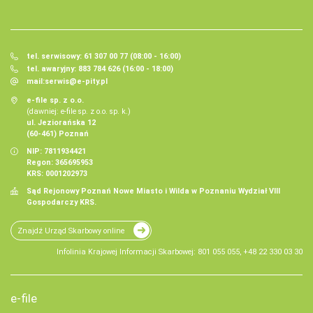
tel. serwisowy: 61 307 00 77 (08:00 - 16:00)
tel. awaryjny: 883 784 626 (16:00 - 18:00)
mail:
serwis@e-pity.pl
e-file sp. z o.o.
(dawniej: e-file sp. z o.o. sp. k.)
ul. Jeziorańska 12
(60-461) Poznań
NIP: 7811934421
Regon: 365695953
KRS: 0001202973
Sąd Rejonowy Poznań Nowe Miasto i Wilda w Poznaniu Wydział VIII
Gospodarczy KRS.
Znajdź Urząd Skarbowy online
Infolinia Krajowej Informacji Skarbowej: 801 055 055, +48 22 330 03 30
e-file