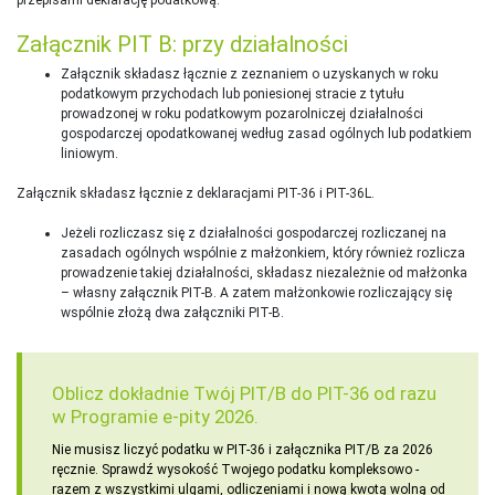
przepisami deklarację podatkową.
Załącznik PIT B: przy działalności
Załącznik składasz łącznie z zeznaniem o uzyskanych w roku
podatkowym przychodach lub poniesionej stracie z tytułu
prowadzonej w roku podatkowym pozarolniczej działalności
gospodarczej opodatkowanej według zasad ogólnych lub podatkiem
liniowym.
Załącznik składasz łącznie z deklaracjami PIT-36 i PIT-36L.
Jeżeli rozliczasz się z działalności gospodarczej rozliczanej na
zasadach ogólnych wspólnie z małżonkiem, który również rozlicza
prowadzenie takiej działalności, składasz niezależnie od małżonka
– własny załącznik PIT-B. A zatem małżonkowie rozliczający się
wspólnie złożą dwa załączniki PIT-B.
Oblicz dokładnie Twój PIT/B do PIT-36 od razu
w Programie e-pity 2026.
Nie musisz liczyć podatku w PIT-36 i załącznika PIT/B za 2026
ręcznie. Sprawdź wysokość Twojego podatku kompleksowo -
razem z wszystkimi ulgami, odliczeniami i nową kwotą wolną od