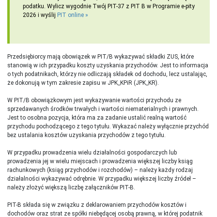
podatku. Wylicz wygodnie Twój PIT-37 z PIT B w Programie e-pity
2026 i wyślij
PIT online
Przedsiębiorcy mają obowiązek w PIT/B wykazywać składki ZUS, które
stanowią w ich przypadku koszty uzyskania przychodów. Jest to informacja
o tych podatnikach, którzy nie odliczają składek od dochodu, lecz ustalając,
że dokonują w tym zakresie zapisu w JPK_KPiR (JPK_KR).
W PIT/B obowiązkowym jest wykazywanie wartości przychodu ze
sprzedawanych środków trwałych i wartości niematerialnych i prawnych.
Jest to osobna pozycja, która ma za zadanie ustalić realną wartość
przychodu pochodzącego z tego tytułu. Wykazać należy wyłącznie przychód
bez ustalania kosztów uzyskania przychodów z tego tytułu.
W przypadku prowadzenia wielu działalności gospodarczych lub
prowadzenia jej w wielu miejscach i prowadzenia większej liczby ksiąg
rachunkowych (ksiąg przychodów i rozchodów) – należy każdy rodzaj
działalności wykazywać odrębnie. W przypadku większej liczby źródeł –
należy złożyć większą liczbę załączników PIT-B.
PIT-B składa się w związku z deklarowaniem przychodów kosztów i
dochodów oraz strat ze spółki niebędącej osobą prawną, w której podatnik