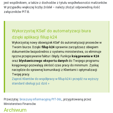
jest wspólnikiem, a także z dochodów z tytułu współwłasności małżonków.
W przypadku większej liczby źródeł – należy złożyć odpowiednią ilość
załączników PIT-B.
Wykorzystaj KSeF do automatyzacji biura
dzięki aplikacji fillup k24
Wykorzystaj nowy obowiązek KSeF do automatyzacji procesów w
Twoim biurze. Dzięki
fillup k24
sprawnie zarządzasz obiegiem
dokumentów bezpośrednio z systemu ministerstwa, co eliminuje
ręczne przepisywanie faktur i błędy. Funkcje
księgowania w K24
oraz
błyskawicznego eksportu danych
do Twojego programu
księgowego pozwalają skrócić czas pracy do minimum. Zyskaj
narzędzie do sprawnej komunikacji z Klientami i optymalizacji
Twojej pracy.
Zaproś Klientów do współpracy w fillup k24 i przejdź na wyższy
standard obsługi już dziś »
Przeczytaj:
broszurę informacyjną PIT-36L
, przygotowaną przez
Ministerstwo Finansów.
Archiwum