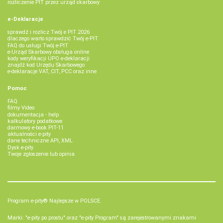
rozliczenie PIT przez urząd skarbowy
e-Deklaracje
sprawdź i rozlicz Twój e PIT 2026
dlaczego warto sprawdzić Twój e-PIT
FAQ do usługi Twój e-PIT
e-Urząd Skarbowy obsługa online
kody weryfikacji UPO e-deklaracji
znajdź kod Urzędu Skarbowego
e-deklaracje VAT, CIT, PCC oraz inne
Pomoc
FAQ
filmy Video
dokumentacja - help
kalkulatory podatkowe
darmowy e-book PIT-11
aktualności e-pity
dane techniczne API, XML
Dysk e-pity
Twoje zgłoszenie lub opinia
Program e-pity® Najlepsze w POLSCE.
Marki: "e-pity po prostu" oraz "e-pity Program" są zarejestrowanymi znakami