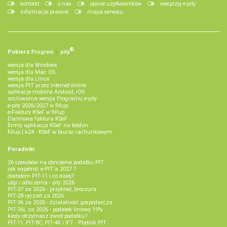
kontakt
o nas
opinie użytkowników
wesprzyj e-pity
informacje prawne
mapa serwisu
®
Pobierz
Program
e‑
pity
wersja dla Windows
wersja dla Mac OS
wersja dla Linux
wersja PIT przez internet online
aplikacje mobilne Android, iOS
archiwalna wersja Programu e-pity
e-pity 2026/2027 w fillup
e‑Faktury KSeF w fillup
Darmowa faktura KSeF
firmly aplikacja KSeF na telefon
fillup | k24 - KSeF w biurze rachunkowym
Poradniki
26 sposobów na obniżenie podatku PIT
jak wypełnić e-PIT'a 2027 ?
dostałem PIT-11 i co dalej?
ulgi i odliczenia - pity 2026
PIT-37 za 2026 - przykład, broszura
PIT-28 ryczałt za 2026
PIT-36 za 2026 - działalność gospodarcza
PIT-36L za 2026 - podatek liniowy 19%
kiedy otrzymasz zwrot podatku?
PIT-11, PIT-8C, PIT-4R i IFT - Płatnik PIT