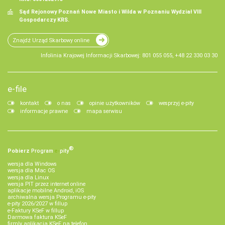
Sąd Rejonowy Poznań Nowe Miasto i Wilda w Poznaniu Wydział VIII
Gospodarczy KRS.
Znajdź Urząd Skarbowy online
Infolinia Krajowej Informacji Skarbowej: 801 055 055, +48 22 330 03 30
e-file
kontakt
o nas
opinie użytkowników
wesprzyj e-pity
informacje prawne
mapa serwisu
®
Pobierz
Program
e‑
pity
wersja dla Windows
wersja dla Mac OS
wersja dla Linux
wersja PIT przez internet online
aplikacje mobilne Android, iOS
archiwalna wersja Programu e-pity
e-pity 2026/2027 w fillup
e‑Faktury KSeF w fillup
Darmowa faktura KSeF
firmly aplikacja KSeF na telefon