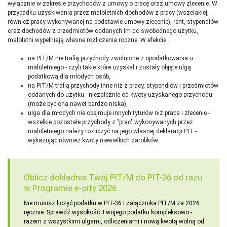
wyłącznie w zakresie przychodów z umowy o pracę oraz umowy zlecenie. W
przypadku uzyskiwania przez małoletnich dochodów z pracy (wszelakiej,
również pracy wykonywanej na podstawie umowy zlecenie), rent, stypendiów
oraz dochodów z przedmiotów oddanych im do swobodnego użytku,
małoletni wypełniają własne rozliczenia roczne. W efekcie:
na PIT/M nie trafią przychody zwolnione z opodatkowania u
małoletniego - czyli takie które uzyskał i zostały objęte ulgą
podatkową dla młodych osób,
na PIT/M trafią przychody inne niż z pracy, stypendiów i przedmiotów
oddanych do użytku - niezależnie od kwoty uzyskanego przychodu
(może być ona nawet bardzo niska),
ulga dla młodych nie obejmuje innych tytułów niż praca i zlecenie -
wszelkie pozostałe przychody z "prac" wykonywanych przez
małoletniego należy rozliczyć na jego własnej deklaracji PIT -
wykazując również kwoty niewielkich zarobków.
Oblicz dokładnie Twój PIT/M do PIT-36 od razu
w Programie e-pity 2026.
Nie musisz liczyć podatku w PIT-36 i załącznika PIT/M za 2026
ręcznie. Sprawdź wysokość Twojego podatku kompleksowo -
razem z wszystkimi ulgami, odliczeniami i nową kwotą wolną od