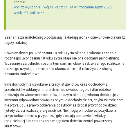
podatku.
Wylicz wygodnie Twój PIT-37 z PIT M w Programie e-pity 2026 i
wyślij PIT online >>
Zeznanie za małoletniego podpisują i składają jednak opiekunowie prawni (z
reguły rodzice).
Również dzieci po ukończeniu 18 roku życia składają własne zeznanie
roczne (po ukończeniu 18 roku życia staja się one osobami pełnoletnimi).
Wcześniejszą pełnoletniość, a tym samym obowiązek własnego rozliczenia
rocznego uzyskują dzieci przed ukończeniem 18 roku życia z chwilą
zawarcia małżeństwa.
Inne dochody niż uzyskane z pracy, stypendiów oraz dochodów z
przedmiotów oddanych małoletnim do swobodnego użytku rodzice
doliczają do własnych dochodów, po czym składają własną deklarację z
kwotami odpowiednio powiększonymi o dochody dzieci, chyba że rodzicom
nie przysługuje prawo pobierania pożytków ze źródeł przychodów dzieci
(wtedy dzieci rozliczają się osobno). Nie mogą oni pobierać pożytków z
przychodów dzieci w przypadku, gdy zostają pozbawieni władzy
rodzicielskiej lub zarządzanie majątkiem dziecka został powierzony
kuratorowi.