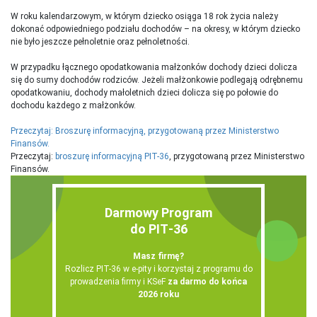
W roku kalendarzowym, w którym dziecko osiąga 18 rok życia należy
dokonać odpowiedniego podziału dochodów – na okresy, w którym dziecko
nie było jeszcze pełnoletnie oraz pełnoletności.
W przypadku łącznego opodatkowania małżonków dochody dzieci dolicza
się do sumy dochodów rodziców. Jeżeli małżonkowie podlegają odrębnemu
opodatkowaniu, dochody małoletnich dzieci dolicza się po połowie do
dochodu każdego z małżonków.
Przeczytaj: Broszurę informacyjną, przygotowaną przez Ministerstwo
Finansów.
Przeczytaj:
broszurę informacyjną PIT-36
, przygotowaną przez Ministerstwo
Finansów.
Darmowy Program
do PIT‑36
Masz firmę?
Rozlicz PIT-36 w e-pity i korzystaj z programu do
prowadzenia firmy i KSeF
za darmo do końca
2026 roku