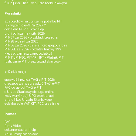
fillup | k24 - KSeF w biurze rachunkowym
Poradniki
26 sposobów na obniżenie podatku PIT
jak wypełnić e-PIT'a 2027 ?
dostałem PIT-11 i co dalej?
ulgi i odliczenia - pity 2026
PIT-37 za 2026 - przykład, broszura
PIT-28 ryczałt za 2026
PIT-36 za 2026 - działalność gospodarcza
PIT-36L za 2026 - podatek liniowy 19%
kiedy otrzymasz zwrot podatku?
PIT-11, PIT-8C, PIT-4R i IFT - Płatnik PIT
rozliczenie PIT przez urząd skarbowy
e-Deklaracje
sprawdź i rozlicz Twój e PIT 2026
dlaczego warto sprawdzić Twój e-PIT
FAQ do usługi Twój e-PIT
e-Urząd Skarbowy obsługa online
kody weryfikacji UPO e-deklaracji
znajdź kod Urzędu Skarbowego
e-deklaracje VAT, CIT, PCC oraz inne
Pomoc
FAQ
filmy Video
dokumentacja - help
kalkulatory podatkowe