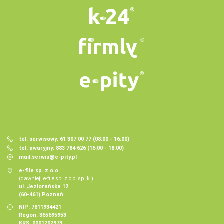
tel. serwisowy: 61 307 00 77 (08:00 - 16:00)
tel. awaryjny: 883 784 626 (16:00 - 18:00)
mail:
serwis@e-pity.pl
e-file sp. z o.o.
(dawniej: e-file sp. z o.o. sp. k.)
ul. Jeziorańska 12
(60-461) Poznań
NIP: 7811934421
Regon: 365695953
KRS: 0001202973