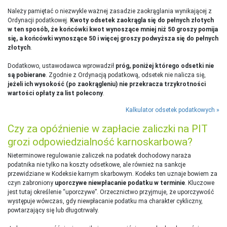
Należy pamiętać o niezwykle ważnej zasadzie zaokrąglania wynikającej z
Ordynacji podatkowej.
Kwoty odsetek zaokrągla się do pełnych złotych
w ten sposób, że końcówki kwot wynoszące mniej niż 50 groszy pomija
się, a końcówki wynoszące 50 i więcej groszy podwyższa się do pełnych
złotych
.
Dodatkowo, ustawodawca wprowadził
próg, poniżej którego odsetki nie
są pobierane
. Zgodnie z Ordynacją podatkową, odsetek nie nalicza się,
jeżeli ich wysokość (po zaokrągleniu) nie przekracza trzykrotności
wartości opłaty za list polecony
.
Kalkulator odsetek podatkowych
Czy za opóźnienie w zapłacie zaliczki na PIT
grozi odpowiedzialność karnoskarbowa?
Nieterminowe regulowanie zaliczek na podatek dochodowy naraża
podatnika nie tylko na koszty odsetkowe, ale również na sankcje
przewidziane w Kodeksie karnym skarbowym. Kodeks ten uznaje bowiem za
czyn zabroniony
uporczywe niewpłacanie podatku w terminie
. Kluczowe
jest tutaj określenie “uporczywe”. Orzecznictwo przyjmuje, że uporczywość
występuje wówczas, gdy niewpłacanie podatku ma charakter cykliczny,
powtarzający się lub długotrwały.