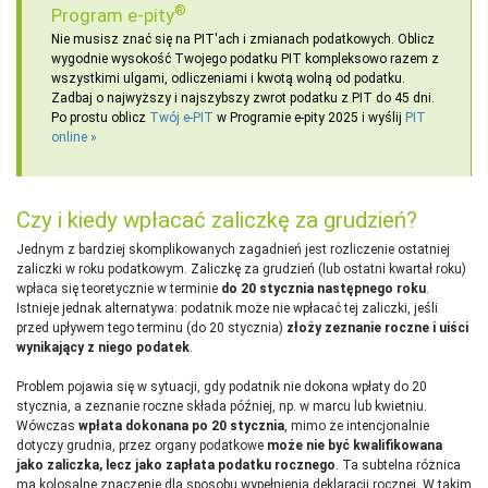
®
Program e-pity
Nie musisz znać się na PIT'ach i zmianach podatkowych. Oblicz
wygodnie wysokość Twojego podatku PIT kompleksowo razem z
wszystkimi ulgami, odliczeniami i kwotą wolną od podatku.
Zadbaj o najwyższy i najszybszy zwrot podatku z PIT do 45 dni.
Po prostu oblicz
Twój e-PIT
w Programie e-pity 2025 i wyślij
PIT
online
Czy i kiedy wpłacać zaliczkę za grudzień?
Jednym z bardziej skomplikowanych zagadnień jest rozliczenie ostatniej
zaliczki w roku podatkowym. Zaliczkę za grudzień (lub ostatni kwartał roku)
wpłaca się teoretycznie w terminie
do 20 stycznia następnego roku
.
Istnieje jednak alternatywa: podatnik może nie wpłacać tej zaliczki, jeśli
przed upływem tego terminu (do 20 stycznia)
złoży zeznanie roczne i uiści
wynikający z niego podatek
.
Problem pojawia się w sytuacji, gdy podatnik nie dokona wpłaty do 20
stycznia, a zeznanie roczne składa później, np. w marcu lub kwietniu.
Wówczas
wpłata dokonana po 20 stycznia
, mimo że intencjonalnie
dotyczy grudnia, przez organy podatkowe
może nie być kwalifikowana
jako zaliczka, lecz jako zapłata podatku rocznego
. Ta subtelna różnica
ma kolosalne znaczenie dla sposobu wypełnienia deklaracji rocznej. W takim