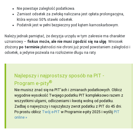
Nie powstaje zaległość podatkowa.
Zamiast odsetek za zwłokę naliczana jest opłata prolongacyjna,
która wynosi 50% stawki odsetek.
Podatnik jest w pełni bezpieczny pod kątem karnoskarbowym.
Należy jednak pamiętać, że decyzja urzędu w tym zakresie ma charakter
uznaniowy –
fiskus może, ale nie musi zgodzić się na ulgę
. Wniosek
złożony
po terminie
płatności nie chroni już przed powstaniem zaległości i
odsetek, a jedynie pozwala na rozłożenie długu na raty.
Najlepszy i najprostszy sposób na PIT -
®
Program e-pity
Nie musisz znać się na PIT'ach i zmianach podatkowych. Oblicz
wygodnie wysokość Twojego podatku PIT kompleksowo razem z
wszystkimi ulgami, odliczeniami i kwotą wolną od podatku.
Zadbaj o najwyższy i najszybszy zwrot podatku z PIT do 45 dni.
Po prostu oblicz
Twój e-PIT
w Programie e-pity 2025 i wyślij
PIT
online