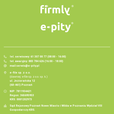
tel. serwisowy: 61 307 00 77 (08:00 - 16:00)
tel. awaryjny: 883 784 626 (16:00 - 18:00)
mail:
serwis@e-pity.pl
e-file sp. z o.o.
(dawniej: e-file sp. z o.o. sp. k.)
ul. Jeziorańska 12
(60-461) Poznań
NIP: 7811934421
Regon: 365695953
KRS: 0001202973
Sąd Rejonowy Poznań Nowe Miasto i Wilda w Poznaniu Wydział VIII
Gospodarczy KRS.