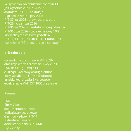
26 sposobów na obniżenie podatku PIT
jak wypełnić e-PIT'a 2027 ?
dostałem PIT-11 i co dalej?
ulgi i odliczenia - pity 2026
PIT-37 za 2026 - przykład, broszura
PIT-28 ryczałt za 2026
PIT-36 za 2026 - działalność gospodarcza
PIT-36L za 2026 - podatek liniowy 19%
kiedy otrzymasz zwrot podatku?
PIT-11, PIT-8C, PIT-4R i IFT - Płatnik PIT
rozliczenie PIT przez urząd skarbowy
e-Deklaracje
sprawdź i rozlicz Twój e PIT 2026
dlaczego warto sprawdzić Twój e-PIT
FAQ do usługi Twój e-PIT
e-Urząd Skarbowy obsługa online
kody weryfikacji UPO e-deklaracji
znajdź kod Urzędu Skarbowego
e-deklaracje VAT, CIT, PCC oraz inne
Pomoc
FAQ
filmy Video
dokumentacja - help
kalkulatory podatkowe
darmowy e-book PIT-11
aktualności e-pity
dane techniczne API, XML
Dysk e-pity