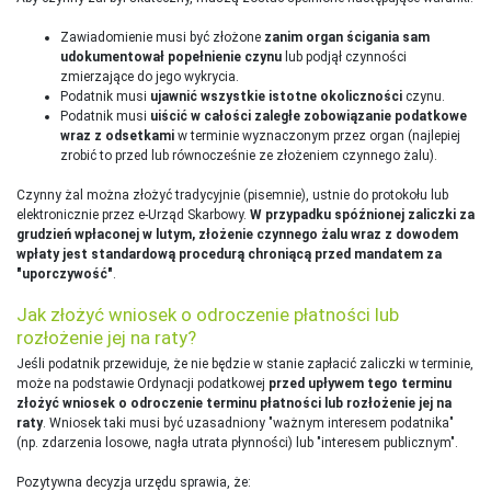
Zawiadomienie musi być złożone
zanim organ ścigania sam
udokumentował popełnienie czynu
lub podjął czynności
zmierzające do jego wykrycia.
Podatnik musi
ujawnić wszystkie istotne okoliczności
czynu.
Podatnik musi
uiścić w całości zaległe zobowiązanie podatkowe
wraz z odsetkami
w terminie wyznaczonym przez organ (najlepiej
zrobić to przed lub równocześnie ze złożeniem czynnego żalu).
Czynny żal można złożyć tradycyjnie (pisemnie), ustnie do protokołu lub
elektronicznie przez e-Urząd Skarbowy.
W przypadku spóźnionej zaliczki za
grudzień wpłaconej w lutym, złożenie czynnego żalu wraz z dowodem
wpłaty jest standardową procedurą chroniącą przed mandatem za
"uporczywość"
.
Jak złożyć wniosek o odroczenie płatności lub
rozłożenie jej na raty?
Jeśli podatnik przewiduje, że nie będzie w stanie zapłacić zaliczki w terminie,
może na podstawie Ordynacji podatkowej
przed upływem tego terminu
złożyć wniosek o odroczenie terminu płatności lub rozłożenie jej na
raty
. Wniosek taki musi być uzasadniony "ważnym interesem podatnika"
(np. zdarzenia losowe, nagła utrata płynności) lub "interesem publicznym".
Pozytywna decyzja urzędu sprawia, że: