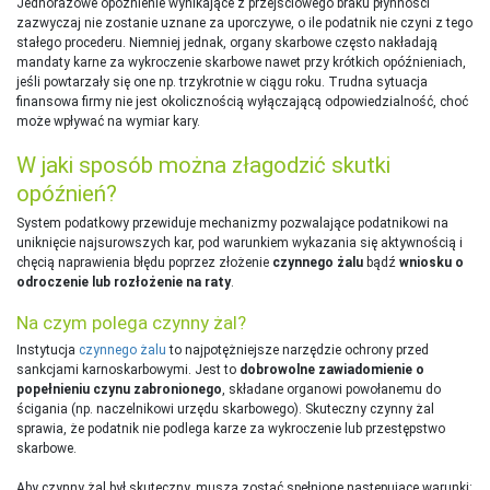
Jednorazowe opóźnienie wynikające z przejściowego braku płynności
zazwyczaj nie zostanie uznane za uporczywe, o ile podatnik nie czyni z tego
stałego procederu. Niemniej jednak, organy skarbowe często nakładają
mandaty karne za wykroczenie skarbowe nawet przy krótkich opóźnieniach,
jeśli powtarzały się one np. trzykrotnie w ciągu roku. Trudna sytuacja
finansowa firmy nie jest okolicznością wyłączającą odpowiedzialność, choć
może wpływać na wymiar kary.
W jaki sposób można złagodzić skutki
opóźnień?
System podatkowy przewiduje mechanizmy pozwalające podatnikowi na
uniknięcie najsurowszych kar, pod warunkiem wykazania się aktywnością i
chęcią naprawienia błędu poprzez złożenie
czynnego żalu
bądź
wniosku o
odroczenie lub rozłożenie na raty
.
Na czym polega czynny żal?
Instytucja
czynnego żalu
to najpotężniejsze narzędzie ochrony przed
sankcjami karnoskarbowymi. Jest to
dobrowolne zawiadomienie o
popełnieniu czynu zabronionego
, składane organowi powołanemu do
ścigania (np. naczelnikowi urzędu skarbowego). Skuteczny czynny żal
sprawia, że podatnik nie podlega karze za wykroczenie lub przestępstwo
skarbowe.
Aby czynny żal był skuteczny, muszą zostać spełnione następujące warunki: