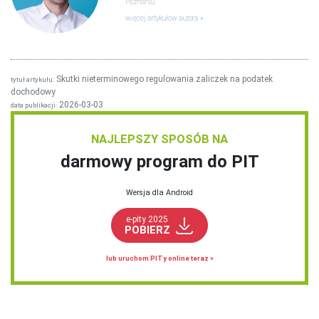
Poznaniu.
więcej artykułów autora
Skutki nieterminowego regulowania zaliczek na podatek
tytuł artykułu:
dochodowy
2026-03-03
data publikacji:
NAJLEPSZY SPOSÓB NA
darmowy program do PIT
Wersja dla Android
e-pity 2025
POBIERZ
lub uruchom PITy online teraz »