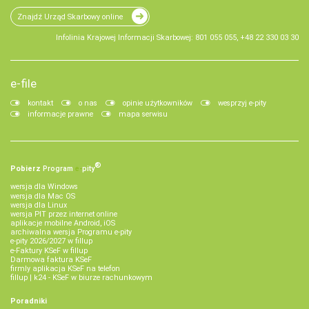
Znajdź Urząd Skarbowy online
Infolinia Krajowej Informacji Skarbowej: 801 055 055, +48 22 330 03 30
e-file
kontakt
o nas
opinie użytkowników
wesprzyj e-pity
informacje prawne
mapa serwisu
®
Pobierz
Program
e‑
pity
wersja dla Windows
wersja dla Mac OS
wersja dla Linux
wersja PIT przez internet online
aplikacje mobilne Android, iOS
archiwalna wersja Programu e-pity
e-pity 2026/2027 w fillup
e‑Faktury KSeF w fillup
Darmowa faktura KSeF
firmly aplikacja KSeF na telefon
fillup | k24 - KSeF w biurze rachunkowym
Poradniki