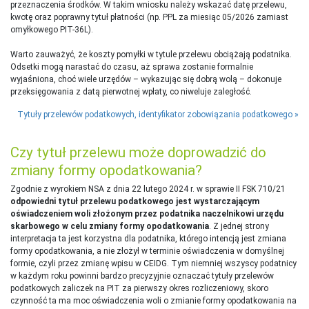
przeznaczenia środków. W takim wniosku należy wskazać datę przelewu,
kwotę oraz poprawny tytuł płatności (np. PPL za miesiąc 05/2026 zamiast
omyłkowego PIT-36L).
Warto zauważyć, że koszty pomyłki w tytule przelewu obciążają podatnika.
Odsetki mogą narastać do czasu, aż sprawa zostanie formalnie
wyjaśniona, choć wiele urzędów – wykazując się dobrą wolą – dokonuje
przeksięgowania z datą pierwotnej wpłaty, co niweluje zaległość.
Tytuły przelewów podatkowych, identyfikator zobowiązania podatkowego
Czy tytuł przelewu może doprowadzić do
zmiany formy opodatkowania?
Zgodnie z wyrokiem NSA z dnia 22 lutego 2024 r. w sprawie II FSK 710/21
odpowiedni tytuł przelewu podatkowego jest wystarczającym
oświadczeniem woli złożonym przez podatnika naczelnikowi urzędu
skarbowego w celu zmiany formy opodatkowania
. Z jednej strony
interpretacja ta jest korzystna dla podatnika, którego intencją jest zmiana
formy opodatkowania, a nie złożył w terminie oświadczenia w domyślnej
formie, czyli przez zmianę wpisu w CEIDG. Tym niemniej wszyscy podatnicy
w każdym roku powinni bardzo precyzyjnie oznaczać tytuły przelewów
podatkowych zaliczek na PIT za pierwszy okres rozliczeniowy, skoro
czynność ta ma moc oświadczenia woli o zmianie formy opodatkowania na