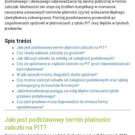
dochodowego i okresowego odprowadzania tej daniny publicznej w formie
zaliczek. Mechanizm ten staje się źródłem komplikacji w momencie
naruszenia ustawowych terminów płatności czy też wskazania błędnego
identyfikatora zobowiązania. Poniżej przedstawiamy przewodnik po
zagadnieniach opóźnień w płatnościach z tytułu PIT oraz błędów w tytułach
przelewów.
Spis treści
Jaki jest podstawowy termin płatności zaliczki na PIT?
Czy i kiedy wpłacać zaliczkę za grudzień?
Jak obliczyć odsetki za zwłokę od zaległości podatkowych?
Czy za opóźnienie w zapłacie zaliczki na PIT grozi odpowiedzialność
karnoskarbowa?
W jaki sposób można złagodzić skutki opóźnień?
Czy można zaliczyć odsetki od zaległości podatkowych oraz opłatę
prolongacyjną do kosztów firmowych?
Jakie konsekwencje pociąga za sobą błędne oznaczenie tytułu
przelewu podatkowego?
Czy tytuł przelewu może doprowadzić do zmiany formy
opodatkowania?
Jaki jest podstawowy termin płatności
zaliczki na PIT?