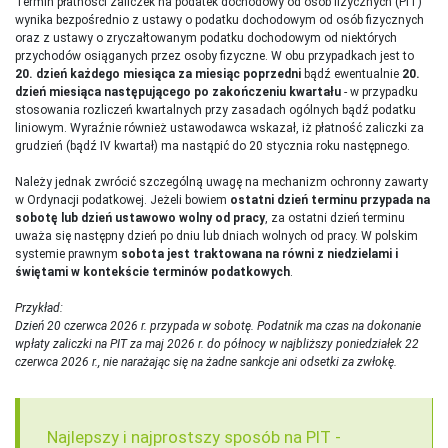
Termin płatności zaliczek na podatek dochodowy od osób fizycznych (PIT)
wynika bezpośrednio z ustawy o podatku dochodowym od osób fizycznych
oraz z ustawy o zryczałtowanym podatku dochodowym od niektórych
przychodów osiąganych przez osoby fizyczne. W obu przypadkach jest to
20. dzień każdego miesiąca za miesiąc poprzedni
bądź ewentualnie
20.
dzień miesiąca następującego po zakończeniu kwartału
- w przypadku
stosowania rozliczeń kwartalnych przy zasadach ogólnych bądź podatku
liniowym. Wyraźnie również ustawodawca wskazał, iż płatność zaliczki za
grudzień (bądź IV kwartał) ma nastąpić do 20 stycznia roku następnego.
Należy jednak zwrócić szczególną uwagę na mechanizm ochronny zawarty
w Ordynacji podatkowej. Jeżeli bowiem
ostatni dzień terminu przypada na
sobotę lub dzień ustawowo wolny od pracy
, za ostatni dzień terminu
uważa się następny dzień po dniu lub dniach wolnych od pracy. W polskim
systemie prawnym
sobota jest traktowana na równi z niedzielami i
świętami w kontekście terminów podatkowych
.
Przykład:
Dzień 20 czerwca 2026 r. przypada w sobotę. Podatnik ma czas na dokonanie
wpłaty zaliczki na PIT za maj 2026 r. do północy w najbliższy poniedziałek 22
czerwca 2026 r., nie narażając się na żadne sankcje ani odsetki za zwłokę.
Najlepszy i najprostszy sposób na PIT -