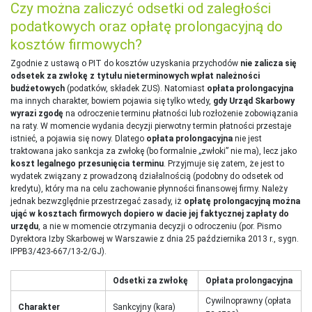
Czy można zaliczyć odsetki od zaległości
podatkowych oraz opłatę prolongacyjną do
kosztów firmowych?
Zgodnie z ustawą o PIT do kosztów uzyskania przychodów
nie zalicza się
odsetek za zwłokę z tytułu nieterminowych wpłat należności
budżetowych
(podatków, składek ZUS). Natomiast
opłata prolongacyjna
ma innych charakter, bowiem pojawia się tylko wtedy,
gdy Urząd Skarbowy
wyrazi zgodę
na odroczenie terminu płatności lub rozłożenie zobowiązania
na raty. W momencie wydania decyzji pierwotny termin płatności przestaje
istnieć, a pojawia się nowy. Dlatego
opłata prolongacyjna
nie jest
traktowana jako sankcja za zwłokę (bo formalnie „zwłoki” nie ma), lecz jako
koszt legalnego przesunięcia terminu
. Przyjmuje się zatem, że jest to
wydatek związany z prowadzoną działalnością (podobny do odsetek od
kredytu), który ma na celu zachowanie płynności finansowej firmy. Należy
jednak bezwzględnie przestrzegać zasady, iż
opłatę prolongacyjną można
ująć w kosztach firmowych dopiero w dacie jej faktycznej zapłaty do
urzędu
, a nie w momencie otrzymania decyzji o odroczeniu (por. Pismo
Dyrektora Izby Skarbowej w Warszawie z dnia 25 października 2013 r., sygn.
IPPB3/423-667/13-2/GJ).
Odsetki za zwłokę
Opłata prolongacyjna
Cywilnoprawny (opłata
Charakter
Sankcyjny (kara)