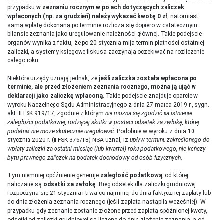
przypadku
w zeznaniu rocznym w polach dotyczących zaliczek
wpłaconych (np. za grudzień) należy wykazać kwotę 0 zł
, natomiast
samą wpłatę dokonaną po terminie rozlicza się dopiero w ostatecznym
bilansie zeznania jako uregulowanie należności głównej. Takie podejście
organów wynika z faktu, że po 20 stycznia mija termin płatności ostatniej
zaliczki, a systemy księgowe fiskusa zaczynają oczekiwać na rozliczenie
całego roku.
Niektóre urzędy uznają jednak, że
jeśli zaliczka została wpłacona po
terminie, ale przed złożeniem zeznania rocznego, można ją ująć w
deklaracji jako zaliczkę wpłaconą
. Takie podejście znajduje oparcie w
wyroku Naczelnego Sądu Administracyjnego z dnia 27 marca 2019 r., sygn.
akt: II FSK 919/17, zgodnie z którym
nie można się zgodzić na istnienie
zaległości podatkowej, rodzącej skutki w postaci odsetek za zwłokę, której
podatnik nie może skutecznie uregulować
. Podobnie w wyroku z dnia 10
stycznia 2020 r. (II FSK 376/18) NSA uznał, iż
upływ terminu zakreślonego do
wpłaty zaliczki za ostatni miesiąc (lub kwartał) roku podatkowego, nie kończy
bytu prawnego zaliczek na podatek dochodowy od osób fizycznych
.
Tym niemniej opóźnienie generuje
zaległość podatkową
, od której
naliczane są
odsetki za zwłokę
. Bieg odsetek dla zaliczki grudniowej
rozpoczyna się 21 stycznia i trwa co najmniej do dnia faktycznej zapłaty lub
do dnia złożenia zeznania rocznego (jeśli zapłata nastąpiła wcześniej). W
przypadku gdy zeznanie zostanie złożone przed zapłatą spóźnionej kwoty,
odsetki od zaliczki grudniowej są liczone do dnia złożenia zeznania, a od