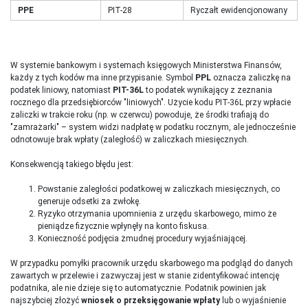
PPE
PIT-28
Ryczałt ewidencjonowany
W systemie bankowym i systemach księgowych Ministerstwa Finansów,
każdy z tych kodów ma inne przypisanie. Symbol
PPL
oznacza zaliczkę na
podatek liniowy, natomiast
PIT-36L
to podatek wynikający z zeznania
rocznego dla przedsiębiorców "liniowych". Użycie kodu PIT-36L przy wpłacie
zaliczki w trakcie roku (np. w czerwcu) powoduje, że środki trafiają do
"zamrażarki" – system widzi nadpłatę w podatku rocznym, ale jednocześnie
odnotowuje brak wpłaty (zaległość) w zaliczkach miesięcznych.
Konsekwencją takiego błędu jest:
Powstanie zaległości podatkowej w zaliczkach miesięcznych, co
generuje odsetki za zwłokę.
Ryzyko otrzymania upomnienia z urzędu skarbowego, mimo że
pieniądze fizycznie wpłynęły na konto fiskusa.
Konieczność podjęcia żmudnej procedury wyjaśniającej.
W przypadku pomyłki pracownik urzędu skarbowego ma podgląd do danych
zawartych w przelewie i zazwyczaj jest w stanie zidentyfikować intencję
podatnika, ale nie dzieje się to automatycznie. Podatnik powinien jak
najszybciej złożyć
wniosek o przeksięgowanie wpłaty
lub o wyjaśnienie