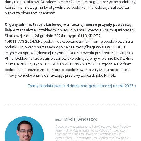
dany rok podatkowy. Co więcej, ze ścieżki tej nie mogą skorzystać podatnicy,
którzy - np. z uwagi na kwotę wolną od podatku - nie wpłacają zaliczki za
pierwszy okres rozliczeniowy.
Organy administracji skarbowej w znacznej mierze przyjęły powyższą
linię orzeczniczą
. Przykładowo według pisma Dyrektora Krajowej Informacji
Skarbowej z dnia 24 grudnia 2024 r., sygn. 0113-KDIPT2-
1.4011.773.2024.3.HJ podatnik skutecznie zmienił formę opodatkowania z
podatku liniowego na zasady ogólne bez modyfikacji wpisu w CEIDG, a
jedynie za sprawą (dawniej używanego) oznaczenia przelewu zaliczki jako
PIT-5. Dokładnie takie samo stanowisko odnajdujemy w piśmie DKIS z dnia
27 maja 2025 r., sygn. 0115-KDIT3.4011.322.2025.2.JS, zgodnie z którym
podatnik skutecznie zmienił formę opodatkowania z ryczałtu na podatek
liniowy konsekwentnie oznaczając przelewy zaliczek jako PIT-5L.
Formy opodatkowania działalności gospodarczej na rok 2026
Mikołaj Gendaszyk
autor:
Radca prawny wpisany na listę Okręgowej Izby Radców
Prawnych w Poznaniu (nr wpisu PZ-3264). Ukończył
Stacjonarne Studium Prawa na Wydziale Prawa i
Administracji Uniwersytetu im. Adama Mickiewicza w