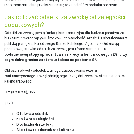
tego momentu dług przekształca się w zaległość w podatku rocznym.
Jak obliczyć odsetki za zwłokę od zaległości
podatkowych?
Odsetki za zwłokę pełnią funkcję kompensacyjną dla budżetu państwa za
brak terminowego wpływu środków. Ich wysokość jest ściśle skorelowana z
polityką pieniężną Narodowego Banku Polskiego. Zgodnie z Ordynacją
podatkową, stawka odsetek za zwłokę jest równa sumie
200%
podstawowej stopy oprocentowania kredytu lombardowego i 2%, przy
czym dolna granica została ustalona na poziomie 8%
.
Obliczanie kwoty odsetek wymaga zastosowania
wzoru
matematycznego
, uwzględniającego liczbę dni zwłoki w stosunku do roku
kalendarzowego:
O = (K x D x S)/365
gdzie:
O to kwota odsetek,
K to
kwota zaległości
,
D to
liczba dni zwłoki
,
S to
stawka odsetek w skali roku
.