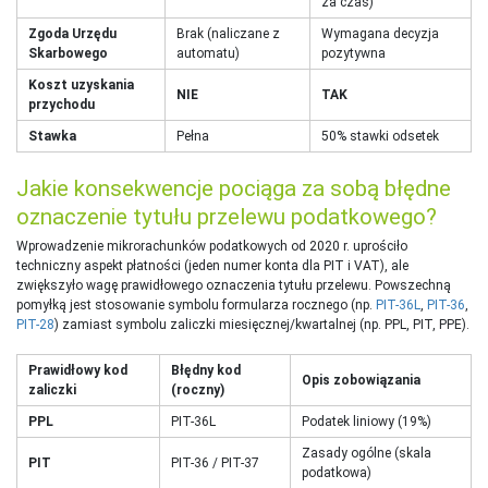
za czas)
Zgoda Urzędu
Brak (naliczane z
Wymagana decyzja
Skarbowego
automatu)
pozytywna
Koszt uzyskania
NIE
TAK
przychodu
Stawka
Pełna
50% stawki odsetek
Jakie konsekwencje pociąga za sobą błędne
oznaczenie tytułu przelewu podatkowego?
Wprowadzenie mikrorachunków podatkowych od 2020 r. uprościło
techniczny aspekt płatności (jeden numer konta dla PIT i VAT), ale
zwiększyło wagę prawidłowego oznaczenia tytułu przelewu. Powszechną
pomyłką jest stosowanie symbolu formularza rocznego (np.
PIT-36L
,
PIT-36
,
PIT-28
) zamiast symbolu zaliczki miesięcznej/kwartalnej (np. PPL, PIT, PPE).
Prawidłowy kod
Błędny kod
Opis zobowiązania
zaliczki
(roczny)
PPL
PIT-36L
Podatek liniowy (19%)
Zasady ogólne (skala
PIT
PIT-36 / PIT-37
podatkowa)