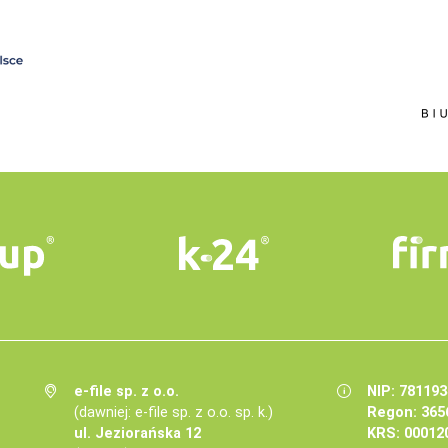
e-file sp. z o.o.
NIP: 78119
(dawniej: e-file sp. z o.o. sp. k.)
Regon: 365
ul. Jeziorańska 12
KRS: 00012