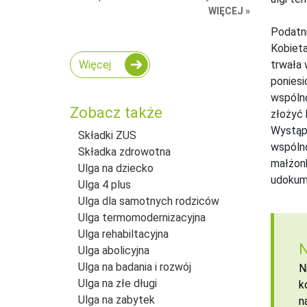
WIĘCEJ »
Podatni
Kobieta
Więcej
trwała 
poniesi
wspólno
Zobacz także
złożyć 
Wystąpi
Składki ZUS
wspóln
Składka zdrowotna
małżonk
Ulga na dziecko
udokume
Ulga 4 plus
Ulga dla samotnych rodziców
Ulga termomodernizacyjna
Ulga rehabiltacyjna
N
Ulga abolicyjna
Ulga na badania i rozwój
N
Ulga na złe długi
k
Ulga na zabytek
n