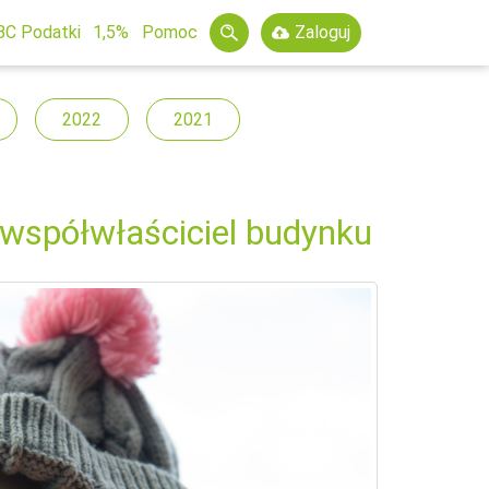
BC Podatki
1,5%
Pomoc
Zaloguj
2022
2021
 współwłaściciel budynku