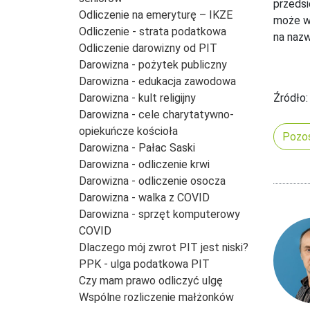
przedsi
Odliczenie na emeryturę – IKZE
może wi
Odliczenie - strata podatkowa
na nazw
Odliczenie darowizny od PIT
Darowizna - pożytek publiczny
Darowizna - edukacja zawodowa
Darowizna - kult religijny
Źródło:
Darowizna - cele charytatywno-
opiekuńcze kościoła
Pozos
Darowizna - Pałac Saski
Darowizna - odliczenie krwi
Darowizna - odliczenie osocza
Darowizna - walka z COVID
Darowizna - sprzęt komputerowy
COVID
Dlaczego mój zwrot PIT jest niski?
PPK - ulga podatkowa PIT
Czy mam prawo odliczyć ulgę
Wspólne rozliczenie małżonków