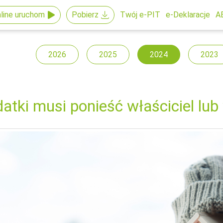
line uruchom
Pobierz
Twój e-PIT
e-Deklaracje
A
2026
2025
2024
2023
atki musi ponieść właściciel lub