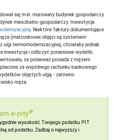
ajdował się m.in. murowany budynek gospodarczy.
dynek mieszkalno-gospodarczy. Inwestycja
odernizacyjną
. Niektóre faktury dokumentujące
j męża (małżonkowie objęci są systemem
z ulgi termomodernizacyjnej, chciałaby jednak
 inwestycja i odliczyć poniesione wydatki.
gumentowała, że ponieważ posiada z mężem
 opłacone za wspólnego rachunku bankowego
 wydatków objętych ulgą - zarówno
zwisko męża.
®
am e-pity
 wygodnie wysokość Twojego podatku PIT
ną od podatku. Zadbaj o najwyższy i