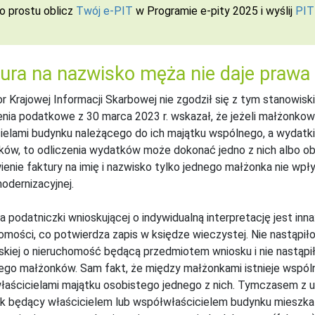
o prostu oblicz
Twój e-PIT
w Programie e-pity 2025 i wyślij
PIT
ura na nazwisko męża nie daje prawa 
r Krajowej Informacji Skarbowej nie zgodził się z tym stanowisk
enia podatkowe z 30 marca 2023 r. wskazał, że jeżeli małżonkow
ielami budynku należącego do ich majątku wspólnego, a wydatk
ów, to odliczenia wydatków może dokonać jedno z nich albo ob
enie faktury na imię i nazwisko tylko jednego małżonka nie wpł
dernizacyjnej.
a podatniczki wnioskującej o indywidualną interpretację jest inna
omości, co potwierdza zapis w księdze wieczystej. Nie nastąpił
kiej o nieruchomość będącą przedmiotem wniosku i nie nastąpił
go małżonków. Sam fakt, że między małżonkami istnieje wspó
aścicielami majątku osobistego jednego z nich. Tymczasem z 
k będący właścicielem lub współwłaścicielem budynku mieszkal