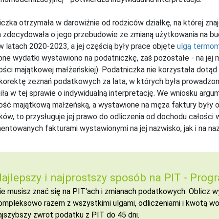
czka otrzymała w darowiźnie od rodziców działkę, na której zn
 zdecydowała o jego przebudowie ze zmianą użytkowania na bu
w latach 2020-2023, a jej częścią były prace objęte
ulgą termom
one wydatki wystawiono na podatniczkę, zaś pozostałe - na je
ści majątkowej małżeńskiej). Podatniczka nie korzystała dotąd 
korektę zeznań podatkowych za lata, w których była prowadzona
ła w tej sprawie o indywidualną interpretację. We wniosku ar
ość majątkową małżeńską, a wystawione na męża faktury były
ów, to przysługuje jej prawo do odliczenia od dochodu całości
ntowanych fakturami wystawionymi na jej nazwisko, jak i na na
ajlepszy i najprostszy sposób na PIT -
Progr
ie musisz znać się na PIT'ach i zmianach podatkowych. Oblicz
ompleksowo razem z wszystkimi ulgami, odliczeniami i kwotą wol
ajszybszy zwrot podatku z PIT do 45 dni.