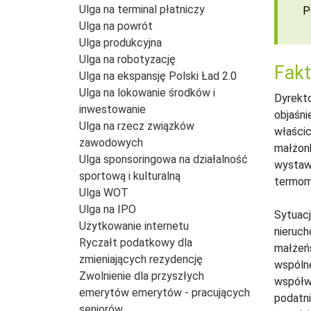
Ulga na terminal płatniczy
P
Ulga na powrót
Ulga produkcyjna
Ulga na robotyzację
Fakt
Ulga na ekspansję Polski Ład 2.0
Ulga na lokowanie środków i
Dyrekto
inwestowanie
objaśni
Ulga na rzecz związków
właścic
zawodowych
małżonk
Ulga sponsoringowa na działalność
wystawi
sportową i kulturalną
termomo
Ulga WOT
Ulga na IPO
Sytuacj
Użytkowanie internetu
nieruch
Ryczałt podatkowy dla
małżeńs
zmieniających rezydencję
wspólne
Zwolnienie dla przyszłych
współwł
emerytów emerytów - pracujących
podatni
seniorów