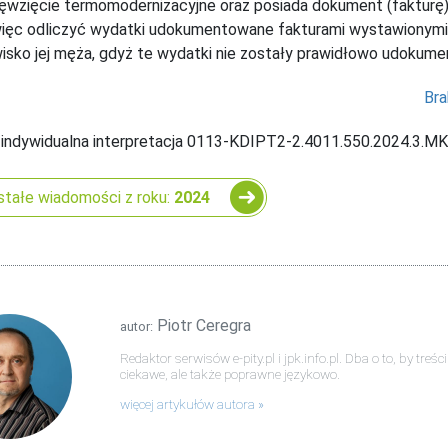
ęwzięcie termomodernizacyjne oraz posiada dokument (fakturę) 
ęc odliczyć wydatki udokumentowane fakturami wystawionymi na
isko jej męża, gdyż te wydatki nie zostały prawidłowo udokum
Bra
 indywidualna interpretacja 0113-KDIPT2-2.4011.550.2024.3.MK 
tałe wiadomości z roku:
2024
Piotr Ceregra
autor:
Redaktor serwisów e-pity.pl i jpk.info.pl. Dba o to, by tre
ciekawe, ale także poprawne językowo.
więcej artykułów autora