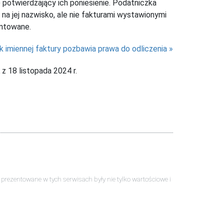
potwierdzający ich poniesienie. Podatniczka
 jej nazwisko, ale nie fakturami wystawionymi
entowane.
k imiennej faktury pozbawia prawa do odliczenia
z 18 listopada 2024 r.
ści prezentowane w tych serwisach były nie tylko wartościowe i