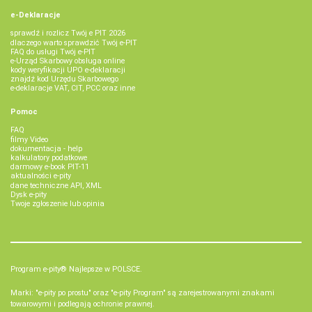
e-Deklaracje
sprawdź i rozlicz Twój e PIT 2026
dlaczego warto sprawdzić Twój e-PIT
FAQ do usługi Twój e-PIT
e-Urząd Skarbowy obsługa online
kody weryfikacji UPO e-deklaracji
znajdź kod Urzędu Skarbowego
e-deklaracje VAT, CIT, PCC oraz inne
Pomoc
FAQ
filmy Video
dokumentacja - help
kalkulatory podatkowe
darmowy e-book PIT-11
aktualności e-pity
dane techniczne API, XML
Dysk e-pity
Twoje zgłoszenie lub opinia
Program e-pity® Najlepsze w POLSCE.
Marki: "e-pity po prostu" oraz "e-pity Program" są zarejestrowanymi znakami
towarowymi i podlegają ochronie prawnej.