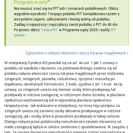
®
Program e-pity
Nie musisz znać się na PIT'ach i zmianach podatkowych. Oblicz
wygodnie wysokość Twojego podatku PIT kompleksowo razem z
wszystkimi ulgami, odliczeniami i kwotą wolną od podatku.
Zadbaj o najwyższy i najszybszy zwrot podatku z PIT do 45 dni.
Po prostu oblicz
Twój e-PIT
w Programie e-pity 2025 i wyślij
PIT
online
Zgłoszenie o nabyciu własności rzeczy lub praw majątkowych
W interpretacji Dyrektor KIS powołał się na art. 4a ust. 1 pkt 1 ustawy o
podatku od spadków i darowizn, na podstawie którego zwalnia się od
podatku nabycie własności rzeczy lub praw majątkowych przez małżonka,
zstępnych, wstępnych, pasierba, rodzeństwo, ojczyma i macochę po
dopełnieniu określonych formalności. Z kolei, zgodnie z art. 14 ust. 4a tej
ustawy, za zstępnych uważa się również osoby, które przebywają lub
przebywały w rodzinie zastępczej, w rodzinnym domu dziecka, w placówce
opiekuńczo-wychowawczej lub w regionalnej placówce opiekuńczo-
terapeutycznej. Jak wskazano w interpretacji, na mocy tego przepisu za
zstępnych uważa się zarówno osoby aktualnie przebywające w rodzinie
zastępczej, jak i osoby, które w przeszłości przebywały w takiej rodzinie.
Dlatego nabycie przez podatniczkę nieruchomości tytułem darowizny od
matki zastępczej będzie w całości zwolnione z opodatkowania. W związku z
tym, że umowa darowizny nieruchomości powinna zostać sporządzona w