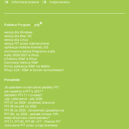
informacje prawne
mapa serwisu
®
Pobierz
Program
e‑
pity
wersja dla Windows
wersja dla Mac OS
wersja dla Linux
wersja PIT przez internet online
aplikacje mobilne Android, iOS
archiwalna wersja Programu e-pity
e-pity 2026/2027 w fillup
e‑Faktury KSeF w fillup
Darmowa faktura KSeF
firmly aplikacja KSeF na telefon
fillup | k24 - KSeF w biurze rachunkowym
Poradniki
26 sposobów na obniżenie podatku PIT
jak wypełnić e-PIT'a 2027 ?
dostałem PIT-11 i co dalej?
ulgi i odliczenia - pity 2026
PIT-37 za 2026 - przykład, broszura
PIT-28 ryczałt za 2026
PIT-36 za 2026 - działalność gospodarcza
PIT-36L za 2026 - podatek liniowy 19%
kiedy otrzymasz zwrot podatku?
PIT-11, PIT-8C, PIT-4R i IFT - Płatnik PIT
rozliczenie PIT przez urząd skarbowy