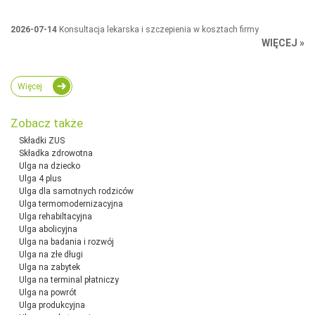
2026-07-14
Konsultacja lekarska i szczepienia w kosztach firmy
WIĘCEJ »
Więcej
Zobacz także
Składki ZUS
Składka zdrowotna
Ulga na dziecko
Ulga 4 plus
Ulga dla samotnych rodziców
Ulga termomodernizacyjna
Ulga rehabiltacyjna
Ulga abolicyjna
Ulga na badania i rozwój
Ulga na złe długi
Ulga na zabytek
Ulga na terminal płatniczy
Ulga na powrót
Ulga produkcyjna