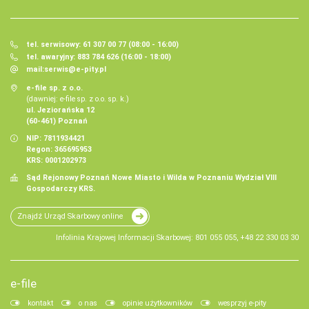
tel. serwisowy: 61 307 00 77 (08:00 - 16:00)
tel. awaryjny: 883 784 626 (16:00 - 18:00)
mail:
serwis@e-pity.pl
e-file sp. z o.o.
(dawniej: e-file sp. z o.o. sp. k.)
ul. Jeziorańska 12
(60-461) Poznań
NIP: 7811934421
Regon: 365695953
KRS: 0001202973
Sąd Rejonowy Poznań Nowe Miasto i Wilda w Poznaniu Wydział VIII
Gospodarczy KRS.
Znajdź Urząd Skarbowy online
Infolinia Krajowej Informacji Skarbowej: 801 055 055, +48 22 330 03 30
e-file
kontakt
o nas
opinie użytkowników
wesprzyj e-pity