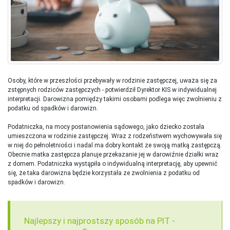
Osoby, które w przeszłości przebywały w rodzinie zastępczej, uważa się za
zstępnych rodziców zastępczych - potwierdził Dyrektor KIS w indywidualnej
interpretacji. Darowizna pomiędzy takimi osobami podlega więc zwolnieniu z
podatku od spadków i darowizn.
Podatniczka, na mocy postanowienia sądowego, jako dziecko została
umieszczona w rodzinie zastępczej. Wraz z rodzeństwem wychowywała się
w niej do pełnoletniości i nadal ma dobry kontakt ze swoją matką zastępczą.
Obecnie matka zastępcza planuje przekazanie jej w darowiźnie działki wraz
z domem. Podatniczka wystąpiła o indywidualną interpretację, aby upewnić
się, że taka darowizna będzie korzystała ze zwolnienia z podatku od
spadków i darowizn.
Najlepszy i najprostszy sposób na PIT -