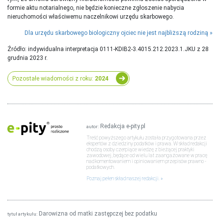
formie aktu notarialnego, nie będzie konieczne zgłoszenie nabycia
nieruchomości właściwemu naczelnikowi urzędu skarbowego.
Dla urzędu skarbowego biologiczny ojciec nie jest najbliższą rodziną
Źródło: indywidualna interpretacja 0111-KDIB2-3.4015.212.2023.1.JKU z 28
grudnia 2023 r.
Pozostałe wiadomości z roku:
2024
Redakcja e-pity.pl
autor:
Treść powyższego artykułu została przygotowana przez
ekspertów z dziedziny podatków i prawa. W skład redakcji
chodzą osoby czerpiące wiedzę z bieżącej praktyki
zawodowej, będące od wielu lat zaangażowane w pracę
nad komentowaniem i opiniowaniem przepisów prawno -
podatkowych.
Poznaj pełen skład naszej redakcji.
Darowizna od matki zastępczej bez podatku
tytuł artykułu: