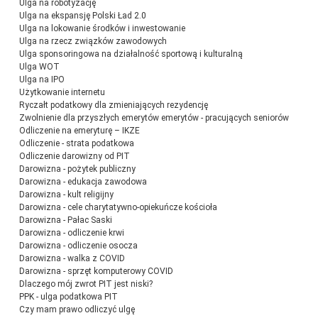
Ulga na robotyzację
Ulga na ekspansję Polski Ład 2.0
Ulga na lokowanie środków i inwestowanie
Ulga na rzecz związków zawodowych
Ulga sponsoringowa na działalność sportową i kulturalną
Ulga WOT
Ulga na IPO
Użytkowanie internetu
Ryczałt podatkowy dla zmieniających rezydencję
Zwolnienie dla przyszłych emerytów emerytów - pracujących seniorów
Odliczenie na emeryturę – IKZE
Odliczenie - strata podatkowa
Odliczenie darowizny od PIT
Darowizna - pożytek publiczny
Darowizna - edukacja zawodowa
Darowizna - kult religijny
Darowizna - cele charytatywno-opiekuńcze kościoła
Darowizna - Pałac Saski
Darowizna - odliczenie krwi
Darowizna - odliczenie osocza
Darowizna - walka z COVID
Darowizna - sprzęt komputerowy COVID
Dlaczego mój zwrot PIT jest niski?
PPK - ulga podatkowa PIT
Czy mam prawo odliczyć ulgę