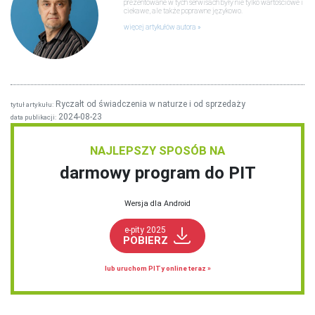
prezentowane w tych serwisach były nie tylko wartościowe i
ciekawe, ale także poprawne językowo.
więcej artykułów autora
Ryczałt od świadczenia w naturze i od sprzedaży
tytuł artykułu:
2024-08-23
data publikacji:
NAJLEPSZY SPOSÓB NA
darmowy program do PIT
Wersja dla Android
e-pity 2025
POBIERZ
lub uruchom PITy online teraz »