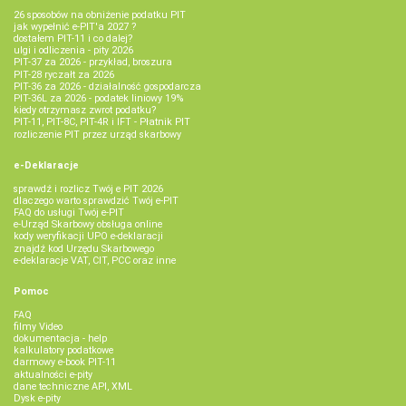
26 sposobów na obniżenie podatku PIT
jak wypełnić e-PIT'a 2027 ?
dostałem PIT-11 i co dalej?
ulgi i odliczenia - pity 2026
PIT-37 za 2026 - przykład, broszura
PIT-28 ryczałt za 2026
PIT-36 za 2026 - działalność gospodarcza
PIT-36L za 2026 - podatek liniowy 19%
kiedy otrzymasz zwrot podatku?
PIT-11, PIT-8C, PIT-4R i IFT - Płatnik PIT
rozliczenie PIT przez urząd skarbowy
e-Deklaracje
sprawdź i rozlicz Twój e PIT 2026
dlaczego warto sprawdzić Twój e-PIT
FAQ do usługi Twój e-PIT
e-Urząd Skarbowy obsługa online
kody weryfikacji UPO e-deklaracji
znajdź kod Urzędu Skarbowego
e-deklaracje VAT, CIT, PCC oraz inne
Pomoc
FAQ
filmy Video
dokumentacja - help
kalkulatory podatkowe
darmowy e-book PIT-11
aktualności e-pity
dane techniczne API, XML
Dysk e-pity