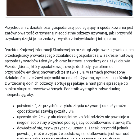
Przychodem z działalności gospodarczej podlegającym opodatkowaniu jest
zarówno wartość otrzymanej nieodpłatnie odzieży używanej, jak i przychód
uzyskany dzięki jej sprzedaży - wynika z indywidualnej interpretacji.
Dyrektor Krajowej Informacji Skarbowej po raz drugi zajmował się wnioskiem
przedsiębiorcy prowadzącego działalność gospodarczą w zakresie hurtowej
sprzedaży wyrobów tekstylnych oraz hurtowej sprzedaży odzieży i obuwia.
Przedsiębiorca, który opodatkowuje swoje dochody ryczałtem od
przychodów ewidencjonowanych ze stawką 3%, w ramach prowadzonej
działalności dzierżawi pojemniki na odzież używaną, cyklicznie opróżnia je
z wrzucanej do nich odzieży, sortuje ją i pakuje, a następnie sprzedaje do
punktu skupu surowców wtórnych. Podatnik wystąpił o indywidualną
interpretację, aby:
potwierdzić, że przychód z tytułu zbycia używanej odzieży może
opodatkować stawką ryczałtu 3%,
upewnić się, że z tytułu nieodpłatnej zbiórki odzieży nie powstaje u
niego nieodpłatny przychód podlegający opodatkowaniu stawką 3%,
dowiedzieć się, czy w przypadku uznania, że taki przychód jednak
powstaje, może przyjąć, że podstawą opodatkowania jest wartość