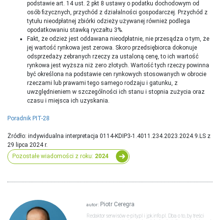
podstawie art. 14 ust. 2 pkt 8 ustawy o podatku dochodowym od
osób fizycznych, przychód z działalności gospodarczej. Przychód z
tytułu nieodpłatnej zbiórki odzieży używanej również podlega
opodatkowaniu stawką ryczałtu 3%.
Fakt, że odzież jest oddawana nieodpłatnie, nie przesądza o tym, że
jej wartość rynkowa jest zerowa. Skoro przedsiębiorca dokonuje
odsprzedaży zebranych rzeczy za ustaloną cenę, to ich wartość
rynkowa jest wyższa niż zero złotych. Wartość tych rzeczy powinna
być określona na podstawie cen rynkowych stosowanych w obrocie
rzeczami lub prawami tego samego rodzaju i gatunku, z
uwzględnieniem w szczególności ich stanu i stopnia zużycia oraz
czasu i miejsca ich uzyskania.
Poradnik PIT-28
Żródło: indywidualna interpretacja 0114-KDIP3-1.4011.234.2023.2024.9.LS z
29 lipca 2024 r.
Pozostałe wiadomości z roku:
2024
Piotr Ceregra
autor:
Redaktor serwisów e-pity.pl i jpk.info.pl. Dba o to, by treści