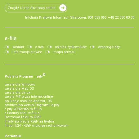
Znajdź Urząd Skarbowy online
Infolinia Krajowej Informacji Skarbowej: 801 055 055, +48 22 330 03 30
e-file
kontakt
o nas
opinie użytkowników
wesprzyj e-pity
informacje prawne
mapa serwisu
®
Pobierz
Program
e‑
pity
wersja dla Windows
wersja dla Mac OS
wersja dla Linux
wersja PIT przez internet online
aplikacje mobilne Android, iOS
archiwalna wersja Programu e-pity
e-pity 2026/2027 w fillup
e‑Faktury KSeF w fillup
Darmowa faktura KSeF
firmly aplikacja KSeF na telefon
fillup | k24 - KSeF w biurze rachunkowym
Poradniki