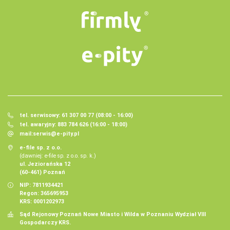
tel. serwisowy: 61 307 00 77 (08:00 - 16:00)
tel. awaryjny: 883 784 626 (16:00 - 18:00)
mail:
serwis@e-pity.pl
e-file sp. z o.o.
(dawniej: e-file sp. z o.o. sp. k.)
ul. Jeziorańska 12
(60-461) Poznań
NIP: 7811934421
Regon: 365695953
KRS: 0001202973
Sąd Rejonowy Poznań Nowe Miasto i Wilda w Poznaniu Wydział VIII
Gospodarczy KRS.