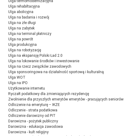
Ulga termomodernizacyjna
Ulga rehabiltacyjna
Ulga abolicyjna
Ulga na badania i rozwój
Ulga na złe długi
Ulga na zabytek
Ulga na terminal płatniczy
Ulga na powrót
Ulga produkcyjna
Ulga na robotyzację
Ulga na ekspansję Polski Ład 2.0
Ulga na lokowanie środków i inwestowanie
Ulga na rzecz związków zawodowych
Ulga sponsoringowa na działalność sportową i kulturalną
Ulga WOT
Ulga na IPO
Użytkowanie internetu
Ryczałt podatkowy dla zmieniających rezydencję
Zwolnienie dla przyszłych emerytów emerytów - pracujących seniorów
Odliczenie na emeryturę – IKZE
Odliczenie - strata podatkowa
Odliczenie darowizny od PIT
Darowizna - pożytek publiczny
Darowizna - edukacja zawodowa
Darowizna - kult religijny