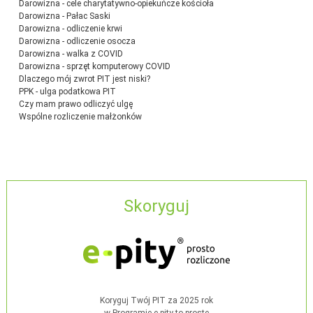
Darowizna - cele charytatywno-opiekuńcze kościoła
Darowizna - Pałac Saski
Darowizna - odliczenie krwi
Darowizna - odliczenie osocza
Darowizna - walka z COVID
Darowizna - sprzęt komputerowy COVID
Dlaczego mój zwrot PIT jest niski?
PPK - ulga podatkowa PIT
Czy mam prawo odliczyć ulgę
Wspólne rozliczenie małżonków
Skoryguj
Koryguj Twój PIT za 2025 rok
w Programie e-pity to proste