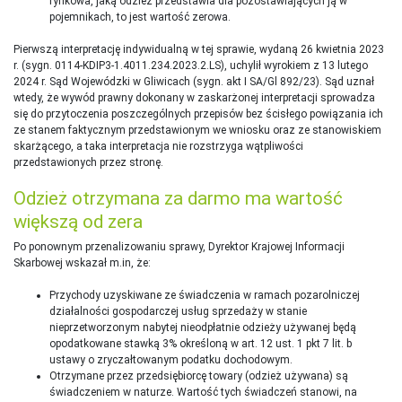
rynkowa, jaką odzież przedstawia dla pozostawiających ją w
pojemnikach, to jest wartość zerowa.
Pierwszą interpretację indywidualną w tej sprawie, wydaną 26 kwietnia 2023
r. (sygn. 0114-KDIP3-1.4011.234.2023.2.LS), uchylił wyrokiem z 13 lutego
2024 r. Sąd Wojewódzki w Gliwicach (sygn. akt I SA/Gl 892/23). Sąd uznał
wtedy, że wywód prawny dokonany w zaskarżonej interpretacji sprowadza
się do przytoczenia poszczególnych przepisów bez ścisłego powiązania ich
ze stanem faktycznym przedstawionym we wniosku oraz ze stanowiskiem
skarżącego, a taka interpretacja nie rozstrzyga wątpliwości
przedstawionych przez stronę.
Odzież otrzymana za darmo ma wartość
większą od zera
Po ponownym przenalizowaniu sprawy, Dyrektor Krajowej Informacji
Skarbowej wskazał m.in, że:
Przychody uzyskiwane ze świadczenia w ramach pozarolniczej
działalności gospodarczej usług sprzedaży w stanie
nieprzetworzonym nabytej nieodpłatnie odzieży używanej będą
opodatkowane stawką 3% określoną w art. 12 ust. 1 pkt 7 lit. b
ustawy o zryczałtowanym podatku dochodowym.
Otrzymane przez przedsiębiorcę towary (odzież używana) są
świadczeniem w naturze. Wartość tych świadczeń stanowi, na