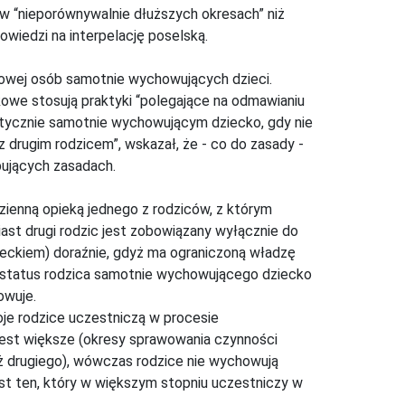
 “nieporównywalnie dłuższych okresach” niż
wiedzi na interpelację poselską.
owej osób samotnie wychowujących dzieci.
kowe stosują praktyki “polegające na odmawianiu
ktycznie samotnie wychowującym dziecko, gdy nie
 drugim rodzicem”, wskazał, że - co do zasady -
pujących zasadach.
zienną opieką jednego z rodziców, z którym
ast drugi rodzic jest zobowiązany wyłącznie do
zieckiem) doraźnie, gdyż ma ograniczoną władzę
a status rodzica samotnie wychowującego dziecko
owuje.
boje rodzice uczestniczą w procesie
est większe (okresy sprawowania czynności
 drugiego), wówczas rodzice nie wychowują
t ten, który w większym stopniu uczestniczy w