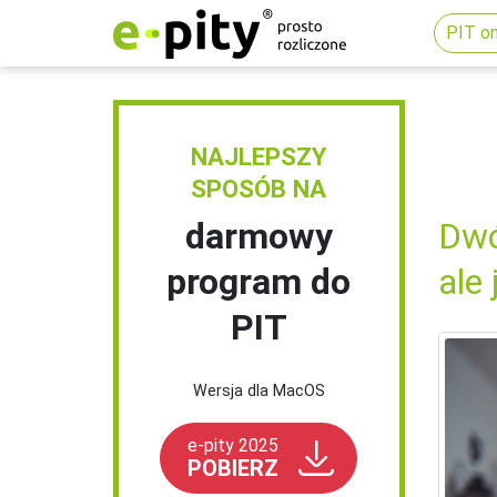
PIT on
NAJLEPSZY
SPOSÓB NA
darmowy
Dwó
program do
ale
PIT
Wersja dla MacOS
e-pity 2025
POBIERZ