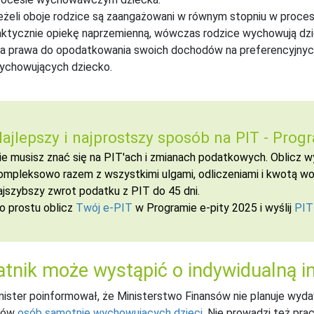
eżeli oboje rodzice są zaangażowani w równym stopniu w proce
aktycznie opiekę naprzemienną, wówczas rodzice wychowują dzi
a prawa do opodatkowania swoich dochodów na preferencyjnych
ychowujących dziecko.
ajlepszy i najprostszy sposób na PIT -
Progr
ie musisz znać się na PIT'ach i zmianach podatkowych. Oblicz
ompleksowo razem z wszystkimi ulgami, odliczeniami i kwotą wol
ajszybszy zwrot podatku z PIT do 45 dni.
o prostu oblicz
Twój e-PIT
w Programie e-pity 2025 i wyślij
PIT
tnik może wystąpić o indywidualną in
ister poinformował, że Ministerstwo Finansów nie planuje wyd
dów
osób samotnie wychowujących dzieci
. Nie prowadzi też pr