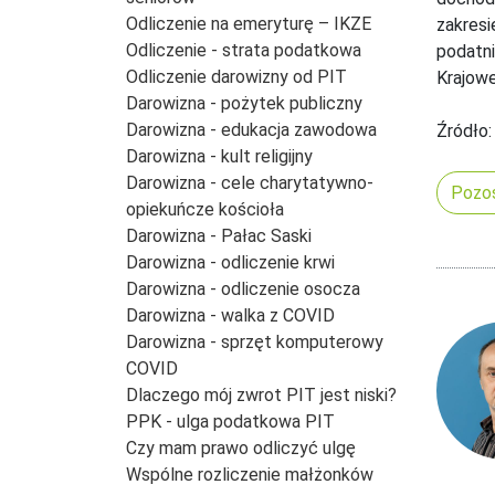
Odliczenie na emeryturę – IKZE
zakresi
Odliczenie - strata podatkowa
podatni
Odliczenie darowizny od PIT
Krajowe
Darowizna - pożytek publiczny
Darowizna - edukacja zawodowa
Źródło:
Darowizna - kult religijny
Darowizna - cele charytatywno-
Pozos
opiekuńcze kościoła
Darowizna - Pałac Saski
Darowizna - odliczenie krwi
Darowizna - odliczenie osocza
Darowizna - walka z COVID
Darowizna - sprzęt komputerowy
COVID
Dlaczego mój zwrot PIT jest niski?
PPK - ulga podatkowa PIT
Czy mam prawo odliczyć ulgę
Wspólne rozliczenie małżonków