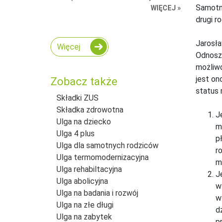
Samotny
WIĘCEJ »
drugi r
Jarosła
Więcej
Odnoszą
możliwo
jest on
Zobacz także
status 
Składki ZUS
Składka zdrowotna
J
Ulga na dziecko
m
Ulga 4 plus
p
Ulga dla samotnych rodziców
r
Ulga termomodernizacyjna
m
Ulga rehabiltacyjna
J
Ulga abolicyjna
w
Ulga na badania i rozwój
w
Ulga na złe długi
d
Ulga na zabytek
p