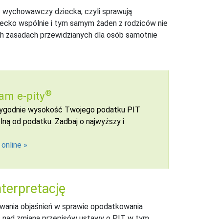
s wychowawczy dziecka, czyli sprawują
ecko wspólnie i tym samym żaden z rodziców nie
 zasadach przewidzianych dla osób samotnie
®
am e-pity
 wygodnie wysokość Twojego podatku PIT
ną od podatku. Zadbaj o najwyższy i
 online
terpretację
awania objaśnień w sprawie opodatkowania
ac nad zmianą przepisów ustawy o PIT w tym