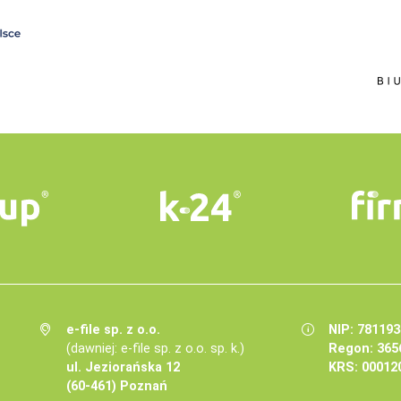
e-file sp. z o.o.
NIP: 78119
(dawniej: e-file sp. z o.o. sp. k.)
Regon: 365
ul. Jeziorańska 12
KRS: 00012
(60-461) Poznań