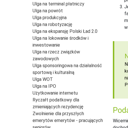
Ulga na terminal płatniczy
J
Ulga na powrót
f
Ulga produkcyjna
m
Ulga na robotyzację
w
Ulga na ekspansję Polski Ład 2.0
Ulga na lokowanie środków i
inwestowanie
Ulga na rzecz związków
N
zawodowych
N
Ulga sponsoringowa na działalność
k
sportową i kulturalną
n
Ulga WOT
P
Ulga na IPO
Użytkowanie internetu
Ryczałt podatkowy dla
zmieniających rezydencję
Poda
Zwolnienie dla przyszłych
emerytów emerytów - pracujących
Wicemin
seniorów
docho