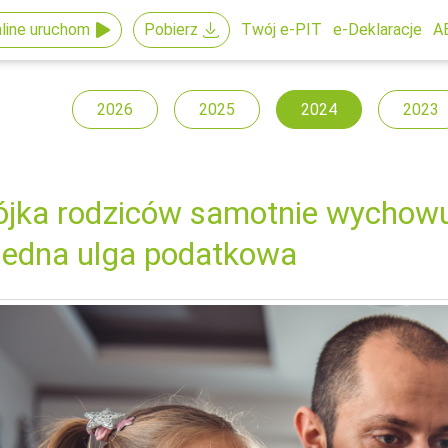
line uruchom
Pobierz
Twój e-PIT
e-Deklaracje
A
2026
2025
2024
2023
jka rodziców samotnie wychowuj
 jedna ulga podatkowa