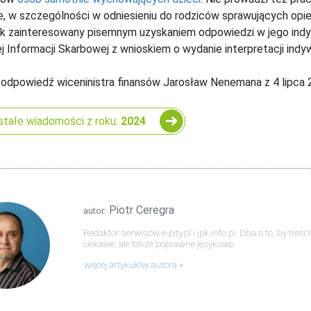
e, w szczególności w odniesieniu do rodziców sprawujących opi
k zainteresowany pisemnym uzyskaniem odpowiedzi w jego indy
j Informacji Skarbowej z wnioskiem o wydanie interpretacji indyw
 odpowiedź wiceninistra finansów Jarosław Nenemana z 4 lipca 2
tałe wiadomości z roku:
2024
Piotr Ceregra
autor:
Redaktor serwisów e-pity.pl i jpk.info.pl. Dba o to, by tre
ciekawe, ale także poprawne językowo.
więcej artykułów autora