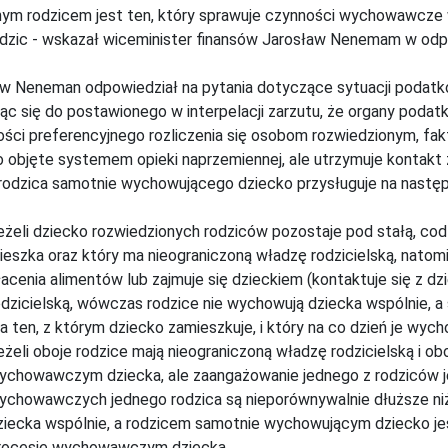
m rodzicem jest ten, który sprawuje czynności wychowawcze w
odzic - wskazał wiceminister finansów Jarosław Nenemam w odpo
w Neneman odpowiedział na pytania dotyczące sytuacji podatk
c się do postawionego w interpelacji zarzutu, że organy podat
ści preferencyjnego rozliczenia się osobom rozwiedzionym, fa
o objęte systemem opieki naprzemiennej, ale utrzymuje kontakt z
rodzica samotnie wychowującego dziecko przysługuje na nastę
eżeli dziecko rozwiedzionych rodziców pozostaje pod stałą, cod
ieszka oraz który ma nieograniczoną władzę rodzicielską, natomi
łacenia alimentów lub zajmuje się dzieckiem (kontaktuje się z d
odzicielską, wówczas rodzice nie wychowują dziecka wspólnie, 
a ten, z którym dziecko zamieszkuje, i który na co dzień je wych
eżeli oboje rodzice mają nieograniczoną władzę rodzicielską i o
ychowawczym dziecka, ale zaangażowanie jednego z rodziców j
ychowawczych jednego rodzica są nieporównywalnie dłuższe niż
ziecka wspólnie, a rodzicem samotnie wychowującym dziecko jes
rocesie wychowawczym dziecka.