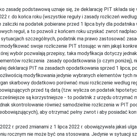
ako zasadę podstawową uznaje się, że deklarację PIT składa się
022 r. do końca roku (wszystkie reguły i zasady rozliczeń według
e zaliczki na podatek pobierane przed 1 lipca były dla podatnika
owych reguł, a to pozwoli z końcem roku uzyskać zwrot nadpł
 sytuacjach szczególnych, podatnik ma prawo zastosować zasady
 zmodyfikować swoje rozliczenie PIT stosując w nim jakąś konk
tórej wybór pozwalają przepisy; taka modyfikacja dotyczy jedna
lementów rozliczenia zasady opodatkowania (o czym poniżej), n
ałej deklaracji PIT na zasadach opodatkowania sprzed 1 lipca; p
ożliwością modyfikowania jedynie wybranych elementów tych n
rgan skarbowy dodatkowo porównać musi rozliczenie według regu
bowiązujących przed tą datą (tzw. wylicza on podatek hipotetyczn
cześniejsze są korzystniejsze - to podatnik z urzędu otrzymać
ednak skontrolowanie również samodzielnie rozliczenia w PIT po
ieobowiązujących), aby otrzymać pełny zwrot i aby posiadać 
 2022 r. przed zmianami z 1 lipca 2022 r. obowiązywała jakaś ulg
eniu rocznym nie może być ona stosowana. Jedynie w sytuacji s