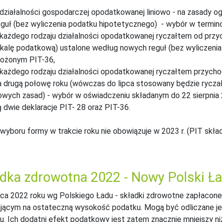
 działalności gospodarczej opodatkowanej liniowo - na zasady 
eguł (bez wyliczenia podatku hipotetycznego) - wybór w termi
 każdego rodzaju działalności opodatkowanej ryczałtem od prz
skalę podatkową) ustalone według nowych reguł (bez wyliczeni
łożonym PIT-36,
 każdego rodzaju działalności opodatkowanej ryczałtem przych
a drugą połowę roku (wówczas do lipca stosowany będzie ryczałt
owych zasad) - wybór w oświadczeniu składanym do 22 sierpnia 2
ą dwie deklaracje PIT- 28 oraz PIT-36.
wyboru formy w trakcie roku nie obowiązuje w 2023 r. (PIT skład
dka zdrowotna 2022 - Nowy Polski Ła
pca 2022 roku wg Polskiego Ładu - składki zdrowotne zapłacone
ącym na ostateczną wysokość podatku. Mogą być odliczane jedn
. Ich dodatni efekt podatkowy jest zatem znacznie mniejszy niż