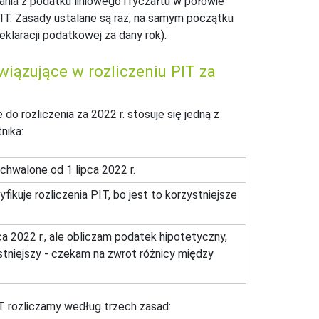
nia z podatku liniowego i ryczałtu w połowie
PIT. Zasady ustalane są raz, na samym początku
eklaracji podatkowej za dany rok).
wiązujące w rozliczeniu PIT za
do rozliczenia za 2022 r. stosuje się jedną z
nika:
chwalone od 1 lipca 2022 r.
je rozliczenia PIT, bo jest to korzystniejsze
a 2022 r., ale obliczam podatek hipotetyczny,
zystniejszy - czekam na zwrot różnicy między
IT rozliczamy według trzech zasad: