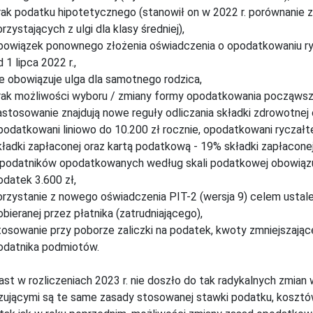
rak podatku hipotetycznego (stanowił on w 2022 r. porównanie
rzystających z ulgi dla klasy średniej),
bowiązek ponownego złożenia oświadczenia o opodatkowaniu rycz
 1 lipca 2022 r.,
ie obowiązuje ulga dla samotnego rodzica,
rak możliwości wyboru / zmiany formy opodatkowania począwszy 
astosowanie znajdują nowe reguły odliczania składki zdrowotnej
podatkowani liniowo do 10.200 zł rocznie, opodatkowani rycz
kładki zapłaconej oraz kartą podatkową - 19% składki zapłaconej
 podatników opodatkowanych według skali podatkowej obowiązuje
odatek 3.600 zł,
orzystanie z nowego oświadczenia PIT-2 (wersja 9) celem ustalen
obieranej przez płatnika (zatrudniającego),
tosowanie przy poborze zaliczki na podatek, kwoty zmniejszające
odatnika podmiotów.
st w rozliczeniach 2023 r. nie doszło do tak radykalnych zmian w
ującymi są te same zasady stosowanej stawki podatku, kosztów 