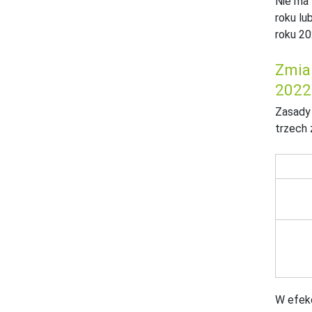
Nie ma 
roku lu
roku 20
Zmian
2022 
Zasady 
trzech 
W efekc