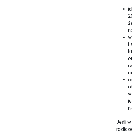
j
2
ż
n
w
i
k
e
c
m
o
o
w
j
n
Jeśli w
rozlicz