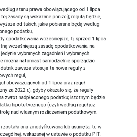
 według stanu prawa obowiązującego od 1 lipca
 tej zasady są wskazane poniżej); regułą będzie,
 wyższe od takich, jakie pobierane będą według
aconego podatku,
 opodatkowania wcześniejsze, tj. sprzed 1 lipca
retną wcześniejszą zasadę opodatkowania, na
k jedynie wybranych zagadnień i wybranych
ie można natomiast samodzielnie sporządzić
odatnik zawsze stosuje te nowe reguły z
owych reguł,
ł obowiązujących od 1 lipca oraz reguł
y za 2022 r.); gdyby okazało się, że reguły
 ma zwrot nadpłaconego podatku; istotnym będzie
datku hipotetycznego (czyli według reguł już
kontrolę nad własnym rozliczeniem podatkowym.
a i została ona zmodyfikowana lub usunięta, to w
zczególnej, wskazanej w ustawie o podatku PIT,