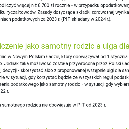
dliczyć więcej niż 8.700 zł rocznie - w przypadku opodatkowan
ku ryczałtowców. Zasady dotyczące składki zdrowotnej wynika
eniach podatkowych za 2023 r. (PIT składany w 2024 r.).
iczenie jako samotny rodzic a ulga d
nie w Nowym Polskim Ładzie, który obowiązywał od 1 stycznia 20
e. Jednak taka możliwość została przywrócona przez Polski Ła
j decyzji - skorzystać albo z proponowanej wstępnie ulgi dla sam
ie w sytuacji, gdy korzystać będzie ze wszystkich reguł podatk
czenia podatkowego jako samotny rodzic - w sytuacji gdy wybier
022 r.
a samotnego rodzica nie obowiązuje w PIT od 2023 r.