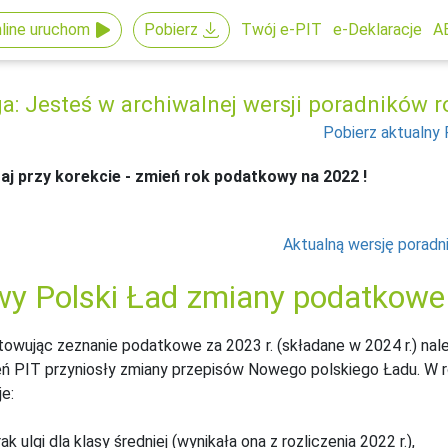
line uruchom
Pobierz
Twój e-PIT
e-Deklaracje
A
: Jesteś w archiwalnej wersji poradników ro
Pobierz aktualny 
aj przy korekcie - zmień rok podatkowy na 2022 !
Aktualną wersję poradn
y Polski Ład zmiany podatkowe
owując zeznanie podatkowe za 2023 r. (składane w 2024 r.) nal
eń PIT przyniosły zmiany przepisów Nowego polskiego Ładu. W ro
je:
ak ulgi dla klasy średniej (wynikała ona z rozliczenia 2022 r.),