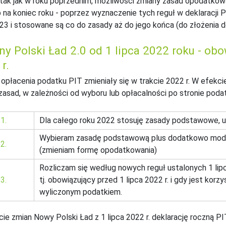
tak jak w roku poprzednim, możliwości zmiany zasad opodatkowa
b na koniec roku - poprzez wyznaczenie tych reguł w deklaracji 
23 i stosowane są co do zasady aż do jego końca (do złożenia d
y Polski Ład 2.0 od 1 lipca 2022 roku - obo
r.
opłacenia podatku PIT zmieniały się w trakcie 2022 r. W efekcie 
zasad, w zależności od wyboru lub opłacalności po stronie podat
1.
Dla całego roku 2022 stosuję zasady podstawowe, u
Wybieram zasadę podstawową plus dodatkowo modyfiku
2.
(zmieniam formę opodatkowania)
Rozliczam się według nowych reguł ustalonych 1 lipc
3.
tj. obowiązujący przed 1 lipca 2022 r. i gdy jest kor
wyliczonym podatkiem.
ie zmian Nowy Polski Ład z 1 lipca 2022 r. deklarację roczną P