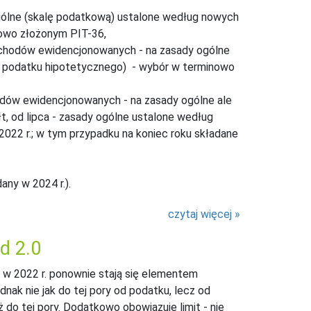
ogólne (skalę podatkową) ustalone według nowych
nowo złożonym PIT-36,
ychodów ewidencjonowanych - na zasady ogólne
a podatku hipotetycznego) - wybór w terminowo
odów ewidencjonowanych - na zasady ogólne ale
, od lipca - zasady ogólne ustalone według
022 r.; w tym przypadku na koniec roku składane
any w 2024 r.).
czytaj więcej
d 2.0
 w 2022 r. ponownie stają się elementem
ak nie jak do tej pory od podatku, lecz od
 do tej pory. Dodatkowo obowiązuje limit - nie