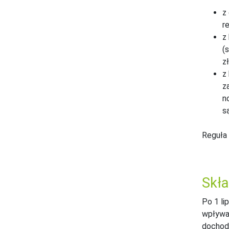
z
r
z
(
z
z
z
n
s
Reguła 
Skła
Po 1 li
wpływaj
dochodu