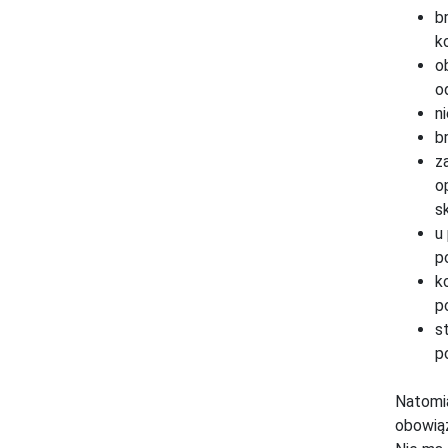
b
ko
o
od
n
b
z
o
s
u
p
k
p
s
p
Natomia
obowiąz