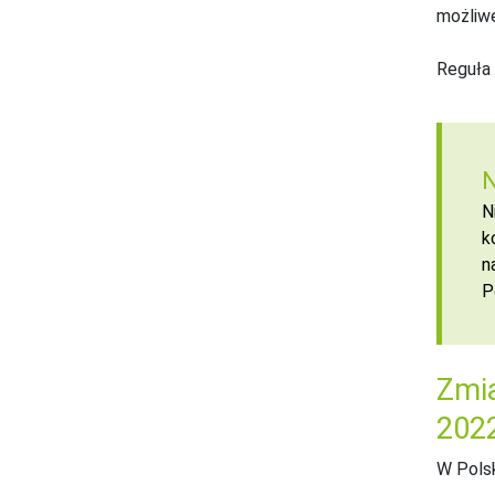
możliwe
Reguła 
N
N
k
n
P
Zmia
2022
W Polsk