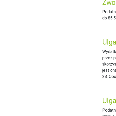
Zwol
Podatni
do 85.5
Ulga
Wydatki
przez p
skorzys
jest on
28. Obo
Ulga
Podatni