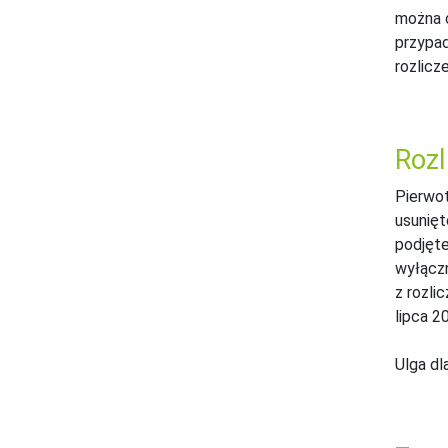
można o
przypad
rozlicz
Rozl
Pierwot
usunięt
podjęte
wyłączn
z rozli
lipca 2
Ulga dl