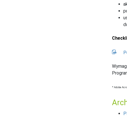
a
p
u
d
Checkl
P
Wymaga
Progra
* Adobe Acr
Arc
P