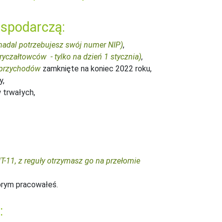
ospodarczą:
 nadal potrzebujesz swój numer NIP)
,
ryczałtowców - tylko na dzień 1 stycznia)
,
a przychodów
zamknięte na koniec 2022 roku,
y,
 trwałych,
11, z reguły otrzymasz go na przełomie
órym pracowałeś.
: