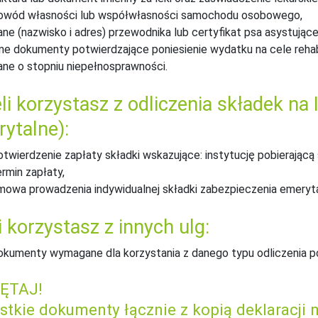
owód własności lub współwłasności samochodu osobowego,
ane (nazwisko i adres) przewodnika lub certyfikat psa asystując
nne dokumenty potwierdzające poniesienie wydatku na cele rehabi
ane o stopniu niepełnosprawności.
li korzystasz z odliczenia składek na
ytalne):
otwierdzenie zapłaty składki wskazujące: instytucję pobierającą
ermin zapłaty,
mowa prowadzenia indywidualnej składki zabezpieczenia emeryt
i korzystasz z innych ulg:
okumenty wymagane dla korzystania z danego typu odliczenia 
ĘTAJ!
stkie dokumenty łącznie z kopią deklaracji