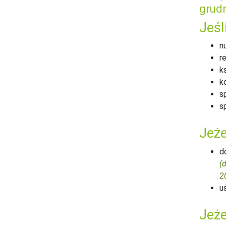
grudn
Jeśl
n
r
k
k
s
s
Jeże
d
(
2
u
Jeże