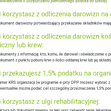
aświadczenie o uczęszczaniu pełnoletniego dziecka do szkoły).
i korzystasz z odliczenia darowizn na
okument darowizny potwierdzający przekazanie składników mają
i korzystasz z odliczenia darowizn ko
iczny lub krew:
okumenty z informacją: kto, komu, ile darował i oświadczenie o p
okument z punktu poboru krwi o ilości oddanej krwi lub jej składn
i przekazujesz 1,5% podatku na organ
umer KRS organizacji (w programie e-pity OPP możesz wybrać z li
wentualnie można podać cel szczególny przeznaczenia 1,5% pod
i korzystasz z ulgi rehabilitacyjnej:
aktura lub dokument imienny za leki oraz zaświadczenie lekarski