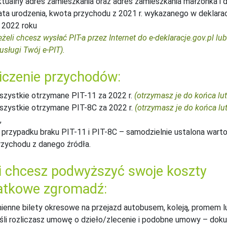
ktualny adres zamieszkania oraz adres zamieszkania małżonka i dz
ata urodzenia, kwota przychodu z 2021 r. wykazanego w deklarac
 2022 roku
eżeli chcesz wysłać PIT-a przez Internet do e-deklaracje.gov.pl lu
usługi Twój e-PIT).
iczenie przychodów:
szystkie otrzymane PIT-11 za 2022 r.
(otrzymasz je do końca lut
szystkie otrzymane PIT-8C za 2022 r.
(otrzymasz je do końca l
,
 przypadku braku PIT-11 i PIT-8C – samodzielnie ustalona wart
rzychodu z danego źródła.
i chcesz podwyższyć swoje koszty
atkowe zgromadź:
mienne bilety okresowe na przejazd autobusem, koleją, promem 
eśli rozliczasz umowę o dzieło/zlecenie i podobne umowy – dok