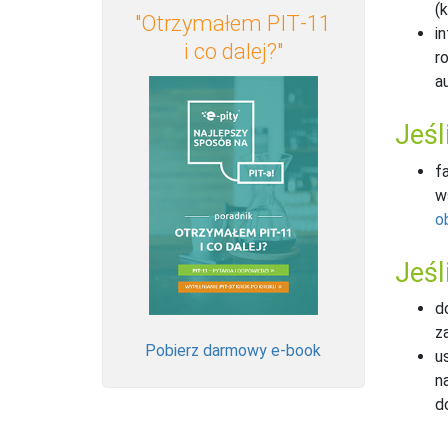
(
"Otrzymałem PIT‑11
i
i co dalej?"
r
a
Jeśl
f
w
o
Jeśl
d
z
Pobierz darmowy e-book
us
n
d