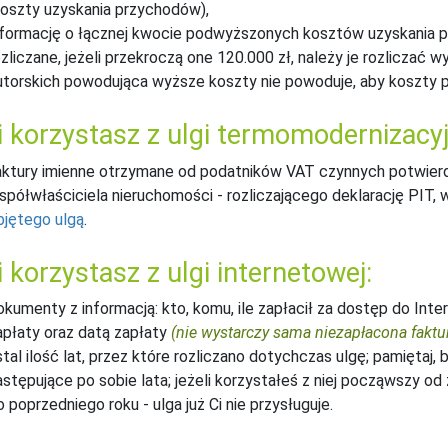
koszty uzyskania przychodów),
nformację o łącznej kwocie podwyższonych kosztów uzyskania p
ozliczane, jeżeli przekroczą one 120.000 zł, należy je rozliczać
utorskich powodująca wyższe koszty nie powoduje, aby koszty p
i korzystasz z ulgi termomodernizacyj
aktury imienne otrzymane od podatników VAT czynnych potwierdz
spółwłaściciela nieruchomości - rozliczającego deklarację PIT
bjętego ulgą
.
i korzystasz z ulgi internetowej:
okumenty z informacją: kto, komu, ile zapłacił za dostęp do Int
apłaty oraz datą zapłaty
(nie wystarczy sama niezapłacona faktur
tal ilość lat, przez które rozliczano dotychczas ulgę; pamiętaj, b
astępujące po sobie lata; jeżeli korzystałeś z niej począwszy od
o poprzedniego roku - ulga już Ci nie przysługuje.