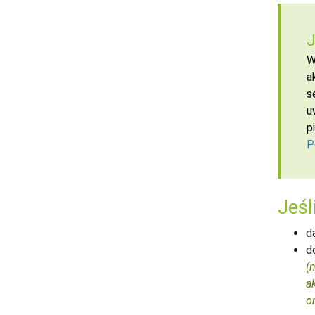
J
W
a
s
u
p
P
Jeśl
d
d
(
a
o