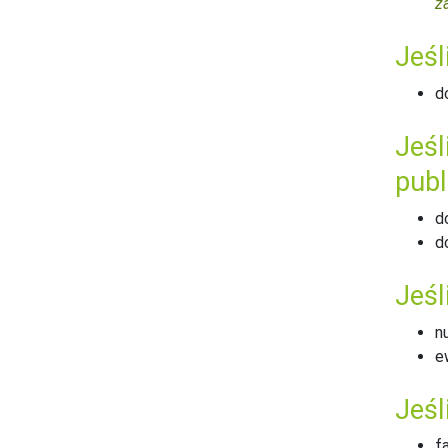
z
Jeśl
d
Jeśl
publ
d
d
Jeśl
n
e
Jeśl
f