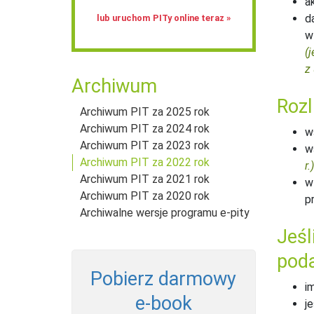
a
d
lub uruchom PITy online teraz »
w
(j
z 
Archiwum
Rozl
Archiwum PIT za 2025 rok
Archiwum PIT za 2024 rok
w
Archiwum PIT za 2023 rok
w
Archiwum PIT za 2022 rok
r.)
Archiwum PIT za 2021 rok
w
Archiwum PIT za 2020 rok
p
Archiwalne wersje programu e-pity
Jeśl
pod
Pobierz darmowy
i
e‑book
j