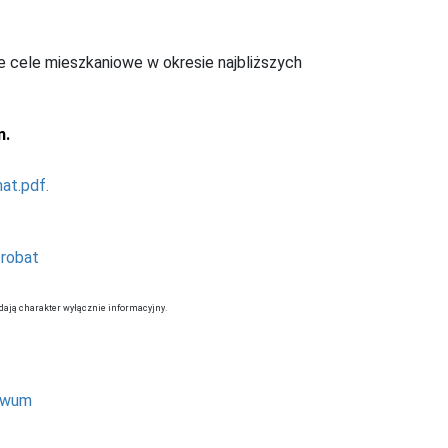
 cele mieszkaniowe w okresie najbliższych
m.
at.pdf.
robat
dają charakter wyłącznie informacyjny.
hiwum