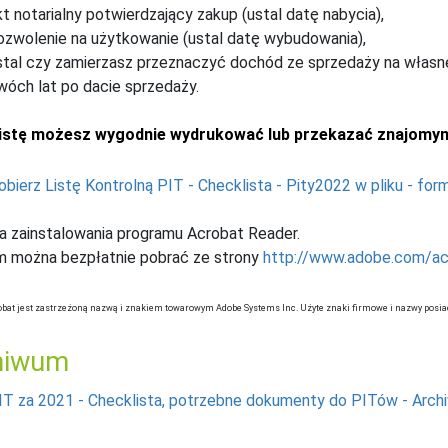
kt notarialny potwierdzający zakup (ustal datę nabycia),
ozwolenie na użytkowanie (ustal datę wybudowania),
stal czy zamierzasz przeznaczyć dochód ze sprzedaży na własne
wóch lat po dacie sprzedaży.
istę możesz wygodnie wydrukować lub przekazać znajomy
obierz Listę Kontrolną PIT - Checklista - Pity2022 w pliku - form
 zainstalowania programu Acrobat Reader.
m można bezpłatnie pobrać ze strony
http://www.adobe.com/ac
obat jest zastrzeżoną nazwą i znakiem towarowym Adobe Systems Inc. Użyte znaki firmowe i nazwy posia
hiwum
IT za 2021 - Checklista, potrzebne dokumenty do PITów - Arc