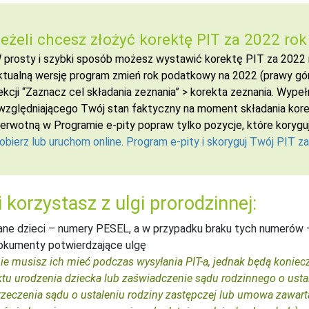
eżeli chcesz złożyć korektę PIT za 2022 rok
 prosty i szybki sposób możesz wystawić korektę PIT za 2022 r
ktualną wersję program zmień rok podatkowy na 2022 (prawy górny r
ekcji “Zaznacz cel składania zeznania” > korekta zeznania. Wypeł
względniającego Twój stan faktyczny na moment składania korekt
ierwotną w Programie e-pity popraw tylko pozycje, które koryguj
obierz lub uruchom online. Program e-pity i skoryguj Twój PIT z
i korzystasz z ulgi prorodzinnej:
ane dzieci – numery PESEL, a w przypadku braku tych numerów – 
okumenty potwierdzające ulgę
nie musisz ich mieć podczas wysyłania PIT-a, jednak będą koniec
ktu urodzenia dziecka lub zaświadczenie sądu rodzinnego o usta
rzeczenia sądu o ustaleniu rodziny zastępczej lub umowa zawarta