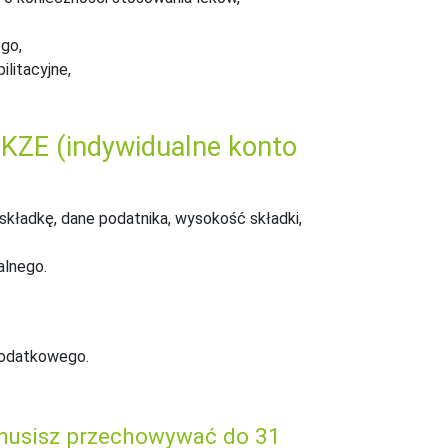
ego,
litacyjne,
 IKZE (indywidualne konto
 składkę, dane podatnika, wysokość składki,
alnego.
podatkowego.
 musisz przechowywać do 31