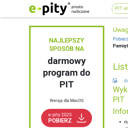
PIT on
Uwaga
Pobierz
NAJLEPSZY
Pamięt
SPOSÓB NA
darmowy
Lis
program do
P
PIT
Wyka
PIT
Wersja dla MacOS
Inf
e-pity 2025
POBIERZ
n