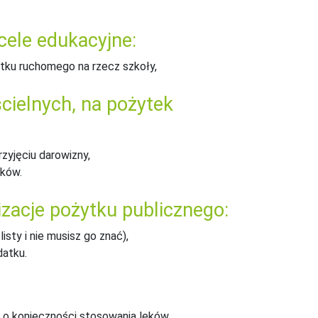
 cele edukacyjne:
tku ruchomego na rzecz szkoły,
ścielnych, na pożytek
rzyjęciu darowizny,
ików.
izacje pożytku publicznego:
sty i nie musisz go znać),
atku.
e o konieczności stosowania leków,