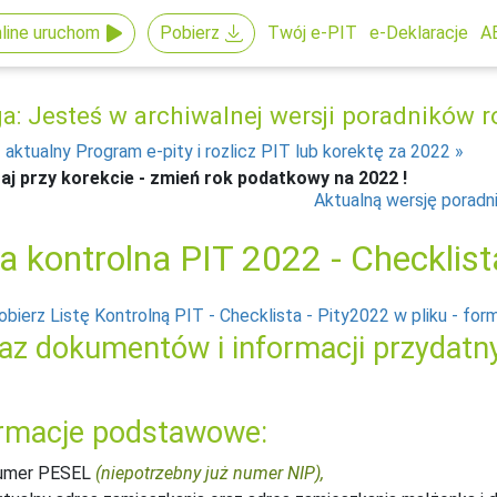
line uruchom
Pobierz
Twój e-PIT
e-Deklaracje
A
: Jesteś w archiwalnej wersji poradników ro
 aktualny Program e-pity i rozlicz PIT lub korektę za 2022
aj przy korekcie - zmień rok podatkowy na 2022 !
Aktualną wersję poradn
ta kontrolna PIT 2022 - Checklis
obierz Listę Kontrolną PIT - Checklista - Pity2022 w pliku - form
z dokumentów i informacji przydatny
ormacje podstawowe:
umer PESEL
(niepotrzebny już numer NIP),