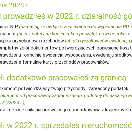
ia 2028 r.
i prowadziłeś w 2022 r. działalność g
umer NIP
(pamiętaj, że będąc przedsiębiorcą do wypełnienia PIT
emanent
(spis z natury na koniec roku i początek nowego roku, u 
siążka przychodów i rozchodów
lub dla ryczałtowców ewidencj
ompletny zbiór dokumentów potwierdzających poniesione koszt
prawdzona formalnie ewidencja wyposażenia, ewidencja środków
prawdzone formalnie karty przychodów pracowników.
li dodatkowo pracowałeś za granicą:
okument potwierdzający twoje przychody i zapłacony podatek
dokument od pracodawcy zagranicznego, podobny do naszego PIT-
022/2023 r.),
stal metodę unikania podwójnego opodatkowania z krajem, w kt
li w 2022 r. sprzedałeś nieruchomość