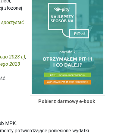
ieci,
ji złożonej
b sporzystać
ego 2023 r.)
,
utego 2023
ość
Pobierz darmowy e-book
lub MPK,
umenty potwierdzające poniesione wydatki