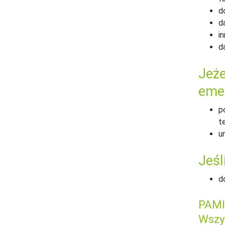
d
d
i
d
Jeże
emer
p
t
u
Jeśl
d
PAMI
Wszy