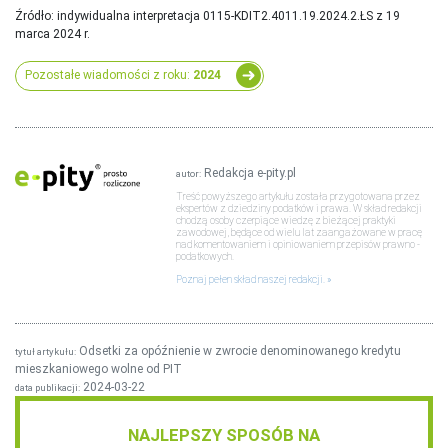
Źródło: indywidualna interpretacja 0115-KDIT2.4011.19.2024.2.ŁS z 19
marca 2024 r.
Pozostałe wiadomości z roku:
2024
Redakcja e-pity.pl
autor:
Treść powyższego artykułu została przygotowana przez
ekspertów z dziedziny podatków i prawa. W skład redakcji
chodzą osoby czerpiące wiedzę z bieżącej praktyki
zawodowej, będące od wielu lat zaangażowane w pracę
nad komentowaniem i opiniowaniem przepisów prawno -
podatkowych.
Poznaj pełen skład naszej redakcji.
Odsetki za opóźnienie w zwrocie denominowanego kredytu
tytuł artykułu:
mieszkaniowego wolne od PIT
2024-03-22
data publikacji:
NAJLEPSZY SPOSÓB NA