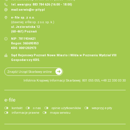
tel. awaryjny: 883 784 626 (16:00 - 18:00)
mail:
serwis@e-pity.pl
e-file sp. z o.o.
(dawniej: e-file sp. z o.o. sp. k.)
ul. Jeziorańska 12
(60-461) Poznań
NIP: 7811934421
Regon: 365695953
KRS: 0001202973
Sąd Rejonowy Poznań Nowe Miasto i Wilda w Poznaniu Wydział VIII
Gospodarczy KRS.
Znajdź Urząd Skarbowy online
Infolinia Krajowej Informacji Skarbowej: 801 055 055, +48 22 330 03 30
e-file
kontakt
o nas
opinie użytkowników
wesprzyj e-pity
informacje prawne
mapa serwisu