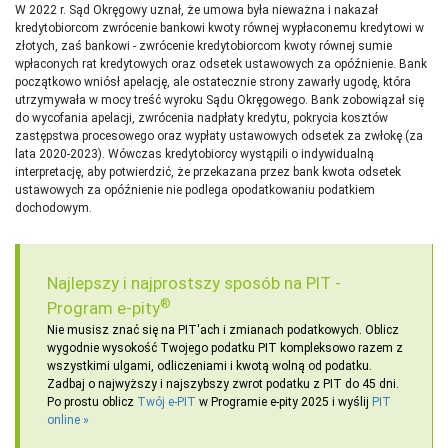
W 2022 r. Sąd Okręgowy uznał, że umowa była nieważna i nakazał
kredytobiorcom zwrócenie bankowi kwoty równej wypłaconemu kredytowi w
złotych, zaś bankowi - zwrócenie kredytobiorcom kwoty równej sumie
wpłaconych rat kredytowych oraz odsetek ustawowych za opóźnienie. Bank
początkowo wniósł apelację, ale ostatecznie strony zawarły ugodę, która
utrzymywała w mocy treść wyroku Sądu Okręgowego. Bank zobowiązał się
do wycofania apelacji, zwrócenia nadpłaty kredytu, pokrycia kosztów
zastępstwa procesowego oraz wypłaty ustawowych odsetek za zwłokę (za
lata 2020-2023). Wówczas kredytobiorcy wystąpili o indywidualną
interpretację, aby potwierdzić, że przekazana przez bank kwota odsetek
ustawowych za opóźnienie nie podlega opodatkowaniu podatkiem
dochodowym.
Najlepszy i najprostszy sposób na PIT -
®
Program e-pity
Nie musisz znać się na PIT'ach i zmianach podatkowych. Oblicz
wygodnie wysokość Twojego podatku PIT kompleksowo razem z
wszystkimi ulgami, odliczeniami i kwotą wolną od podatku.
Zadbaj o najwyższy i najszybszy zwrot podatku z PIT do 45 dni.
Po prostu oblicz
Twój e-PIT
w Programie e-pity 2025 i wyślij
PIT
online