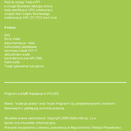
FAQ do usługi Twój e-PIT
e-Urząd Skarbowy obsługa online
kody weryfikacji UPO e-deklaracji
znajdź kod Urzędu Skarbowego
e-deklaracje VAT, CIT, PCC oraz inne
Pomoc
FAQ
filmy Video
dokumentacja - help
kalkulatory podatkowe
darmowy e-book PIT-11
aktualności e-pity
dane techniczne API, XML
Dysk e-pity
Twoje zgłoszenie lub opinia
Program e-pity® Najlepsze w POLSCE.
Marki: "e-pity po prostu" oraz "e-pity Program" są zarejestrowanymi znakami
towarowymi i podlegają ochronie prawnej.
Wszelkie prawa zastrzeżone. Copyright 2009-2026
e-file sp. z o.o.
Serwis ma charakter informacyjny.
Warunki korzystania z serwisu zawarte są w
Regulaminie
i
Polityce Prywatności
.