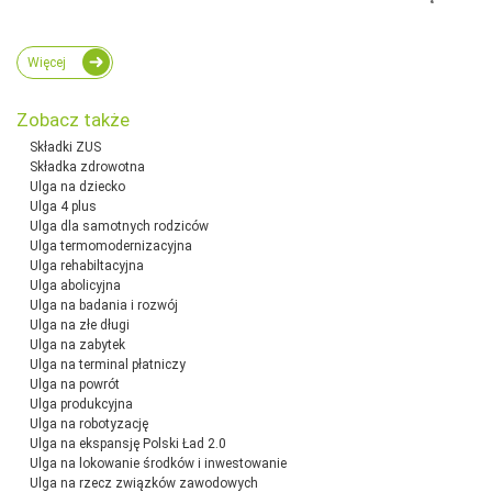
Więcej
Zobacz także
Składki ZUS
Składka zdrowotna
Ulga na dziecko
Ulga 4 plus
Ulga dla samotnych rodziców
Ulga termomodernizacyjna
Ulga rehabiltacyjna
Ulga abolicyjna
Ulga na badania i rozwój
Ulga na złe długi
Ulga na zabytek
Ulga na terminal płatniczy
Ulga na powrót
Ulga produkcyjna
Ulga na robotyzację
Ulga na ekspansję Polski Ład 2.0
Ulga na lokowanie środków i inwestowanie
Ulga na rzecz związków zawodowych