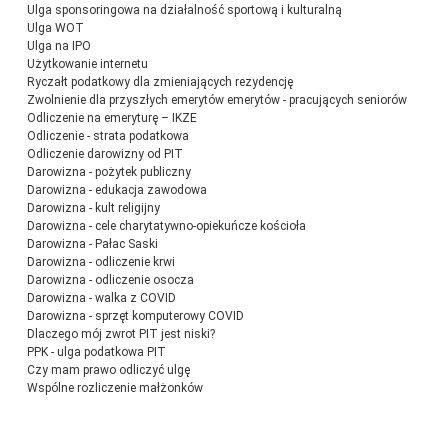
Ulga sponsoringowa na działalność sportową i kulturalną
Ulga WOT
Ulga na IPO
Użytkowanie internetu
Ryczałt podatkowy dla zmieniających rezydencję
Zwolnienie dla przyszłych emerytów emerytów - pracujących seniorów
Odliczenie na emeryturę – IKZE
Odliczenie - strata podatkowa
Odliczenie darowizny od PIT
Darowizna - pożytek publiczny
Darowizna - edukacja zawodowa
Darowizna - kult religijny
Darowizna - cele charytatywno-opiekuńcze kościoła
Darowizna - Pałac Saski
Darowizna - odliczenie krwi
Darowizna - odliczenie osocza
Darowizna - walka z COVID
Darowizna - sprzęt komputerowy COVID
Dlaczego mój zwrot PIT jest niski?
PPK - ulga podatkowa PIT
Czy mam prawo odliczyć ulgę
Wspólne rozliczenie małżonków