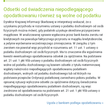
Odsetki od świadczenia niepodlegającego
opodatkowaniu również są wolne od podatku
Dyrektor Krajowej Informacji Skarbowej w interpretacji wskazał, że o
uzyskaniu przychodu w rozumieniu ustawy o podatku dochodowym od osób
fizycznych można mówić, gdy podatnik uzyskuje określone przysporzenie
majątkowe. W analizowanej sprawie wypłacona przez bank kwota zwrotu rat
kredytowych nie powoduje faktycznego przyrostu w majątku kredytobiorców,
a jedynie wyrównanie wcześniejszego zmniejszenia. W związku z tym
zwrotem nie powstał więc przychód w rozumieniu art. 11 ust. 1 ustawy o
podatku dochodowym od osób fizycznych. Ma to znaczenie dla wyjaśnienia
kwestii ewentualnego opodatkowania odsetek za opóźnienie. Na podstawie
art. 21 ust. 1 pkt 95b ustawy o podatku dochodowym od osób fizycznych
wolne od podatku dochodowego są bowiem odsetki z tytułu nieterminowej
wypłaty należności niepodlegających opodatkowaniu podatkiem
dochodowym, wolnych od podatku dochodowego lub od których na
podstawie przepisów Ordynacji podatkowej zaniechano poboru podatku. W
opisanej sytuacji wyliczone odsetki za opóźnienie dotyczą świadczenia
niepodlegającego opodatkowaniu podatkiem dochodowym, są więc
zwolnione od opodatkowania na podstawie art. 21 ust. 1 pkt 95b ustawy o
podatku dochodowym od osób fizycznych.
Ugoda z bankiem podlega opodatkowaniu