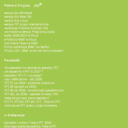
®
Pobierz
Program
e‑
pity
wersja dla Windows
wersja dla Mac OS
wersja dla Linux
wersja PIT przez internet online
aplikacje mobilne Android, iOS
archiwalna wersja Programu e-pity
e-pity 2026/2027 w fillup
e‑Faktury KSeF w fillup
Darmowa faktura KSeF
firmly aplikacja KSeF na telefon
fillup | k24 - KSeF w biurze rachunkowym
Poradniki
26 sposobów na obniżenie podatku PIT
jak wypełnić e-PIT'a 2027 ?
dostałem PIT-11 i co dalej?
ulgi i odliczenia - pity 2026
PIT-37 za 2026 - przykład, broszura
PIT-28 ryczałt za 2026
PIT-36 za 2026 - działalność gospodarcza
PIT-36L za 2026 - podatek liniowy 19%
kiedy otrzymasz zwrot podatku?
PIT-11, PIT-8C, PIT-4R i IFT - Płatnik PIT
rozliczenie PIT przez urząd skarbowy
e-Deklaracje
sprawdź i rozlicz Twój e PIT 2026
dlaczego warto sprawdzić Twój e-PIT