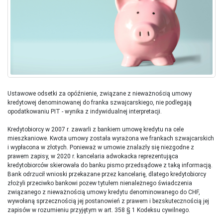
Ustawowe odsetki za opóźnienie, związane z nieważnością umowy
kredytowej denominowanej do franka szwajcarskiego, nie podlegają
opodatkowaniu PIT - wynika z indywidualnej interpretacji.
Kredytobiorcy w 2007 r. zawarli z bankiem umowę kredytu na cele
mieszkaniowe. Kwota umowy została wyrażona we frankach szwajcarskich
i wypłacona w złotych. Ponieważ w umowie znalazły się niezgodne z
prawem zapisy, w 2020 r. kancelaria adwokacka reprezentująca
kredytobiorców skierowała do banku pismo przedsądowe z taką informacją.
Bank odrzucił wnioski przekazane przez kancelarię, dlatego kredytobiorcy
złożyli przeciwko bankowi pozew tytułem nienależnego świadczenia
związanego z nieważnością umowy kredytu denominowanego do CHF,
wywołaną sprzecznością jej postanowień z prawem i bezskutecznością jej
zapisów w rozumieniu przyjętym w art. 358 § 1 Kodeksu cywilnego.