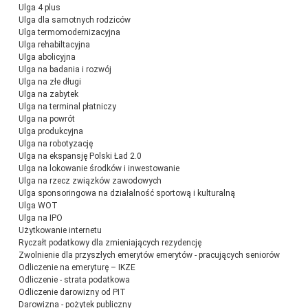
Ulga 4 plus
Ulga dla samotnych rodziców
Ulga termomodernizacyjna
Ulga rehabiltacyjna
Ulga abolicyjna
Ulga na badania i rozwój
Ulga na złe długi
Ulga na zabytek
Ulga na terminal płatniczy
Ulga na powrót
Ulga produkcyjna
Ulga na robotyzację
Ulga na ekspansję Polski Ład 2.0
Ulga na lokowanie środków i inwestowanie
Ulga na rzecz związków zawodowych
Ulga sponsoringowa na działalność sportową i kulturalną
Ulga WOT
Ulga na IPO
Użytkowanie internetu
Ryczałt podatkowy dla zmieniających rezydencję
Zwolnienie dla przyszłych emerytów emerytów - pracujących seniorów
Odliczenie na emeryturę – IKZE
Odliczenie - strata podatkowa
Odliczenie darowizny od PIT
Darowizna - pożytek publiczny