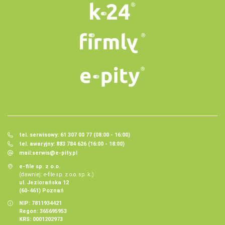
tel. serwisowy: 61 307 00 77 (08:00 - 16:00)
tel. awaryjny: 883 784 626 (16:00 - 18:00)
mail:
serwis@e-pity.pl
e-file sp. z o.o.
(dawniej: e-file sp. z o.o. sp. k.)
ul. Jeziorańska 12
(60-461) Poznań
NIP: 7811934421
Regon: 365695953
KRS: 0001202973