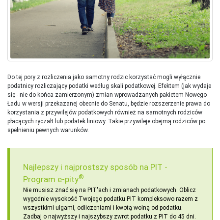
Do tej pory z rozliczenia jako samotny rodzic korzystać mogli wyłącznie
podatnicy rozliczający podatki według skali podatkowej. Efektem (jak wydaje
się - nie do końca zamierzonym) zmian wprowadzanych pakietem Nowego
Ładu w wersji przekazanej obecnie do Senatu, będzie rozszerzenie prawa do
korzystania z przywilejów podatkowych również na samotnych rodziców
płacących ryczałt lub podatek liniowy. Takie przywileje obejmą rodziców po
spełnieniu pewnych warunków.
Najlepszy i najprostszy sposób na PIT -
®
Program e-pity
Nie musisz znać się na PIT'ach i zmianach podatkowych. Oblicz
wygodnie wysokość Twojego podatku PIT kompleksowo razem z
wszystkimi ulgami, odliczeniami i kwotą wolną od podatku.
Zadbaj o najwyższy i najszybszy zwrot podatku z PIT do 45 dni.