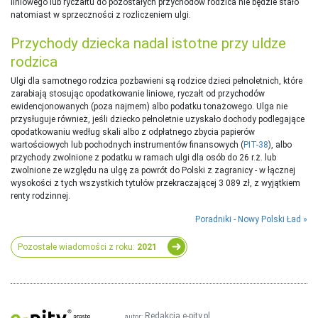
liniowego lub ryczałtu do pozostałych przychodów rodzica nie będzie stało
natomiast w sprzeczności z rozliczeniem ulgi.
Przychody dziecka nadal istotne przy uldze
rodzica
Ulgi dla samotnego rodzica pozbawieni są rodzice dzieci pełnoletnich, które
zarabiają stosując opodatkowanie liniowe, ryczałt od przychodów
ewidencjonowanych (poza najmem) albo podatku tonażowego. Ulga nie
przysługuje również, jeśli dziecko pełnoletnie uzyskało dochody podlegające
opodatkowaniu według skali albo z odpłatnego zbycia papierów
wartościowych lub pochodnych instrumentów finansowych (
PIT-38
), albo
przychody zwolnione z podatku w ramach ulgi dla osób do 26 r.ż. lub
zwolnione ze względu na ulgę za powrót do Polski z zagranicy - w łącznej
wysokości z tych wszystkich tytułów przekraczającej 3 089 zł, z wyjątkiem
renty rodzinnej.
Poradniki - Nowy Polski Ład
Pozostałe wiadomości z roku:
2021
Redakcja e-pity.pl
autor: