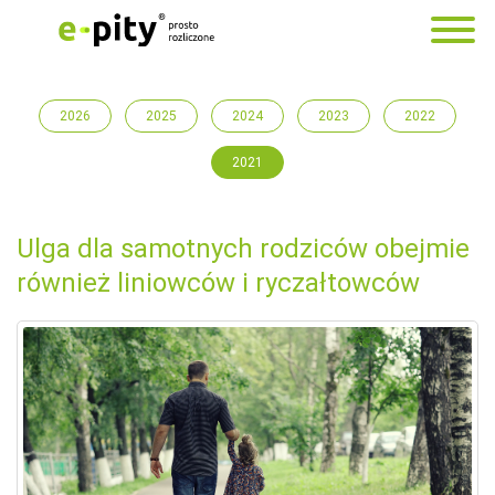
2026
2025
2024
2023
2022
2021
Ulga dla samotnych rodziców obejmie
również liniowców i ryczałtowców