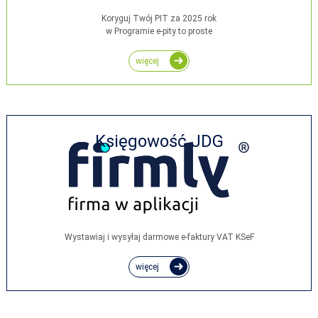
Koryguj Twój PIT za 2025 rok
w Programie e-pity to proste
więcej
Księgowość JDG
Wystawiaj i wysyłaj darmowe e‑faktury VAT KSeF
więcej