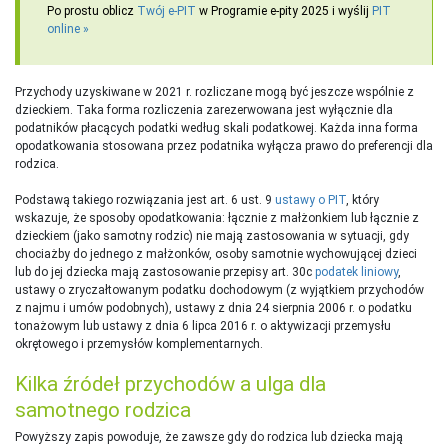
Po prostu oblicz
Twój e-PIT
w Programie e-pity 2025 i wyślij
PIT
online
Przychody uzyskiwane w 2021 r. rozliczane mogą być jeszcze wspólnie z
dzieckiem. Taka forma rozliczenia zarezerwowana jest wyłącznie dla
podatników płacących podatki według skali podatkowej. Każda inna forma
opodatkowania stosowana przez podatnika wyłącza prawo do preferencji dla
rodzica.
Podstawą takiego rozwiązania jest art. 6 ust. 9
ustawy o PIT
, który
wskazuje, że sposoby opodatkowania: łącznie z małżonkiem lub łącznie z
dzieckiem (jako samotny rodzic) nie mają zastosowania w sytuacji, gdy
chociażby do jednego z małżonków, osoby samotnie wychowującej dzieci
lub do jej dziecka mają zastosowanie przepisy art. 30c
podatek liniowy
,
ustawy o zryczałtowanym podatku dochodowym (z wyjątkiem przychodów
z najmu i umów podobnych), ustawy z dnia 24 sierpnia 2006 r. o podatku
tonażowym lub ustawy z dnia 6 lipca 2016 r. o aktywizacji przemysłu
okrętowego i przemysłów komplementarnych.
Kilka źródeł przychodów a ulga dla
samotnego rodzica
Powyższy zapis powoduje, że zawsze gdy do rodzica lub dziecka mają