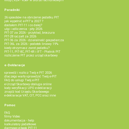
fillup | k24 - KSeF w biurze rachunkowym
Poradniki
26 sposobów na obniżenie podatku PIT
jak wypełnić e-PIT'a 2027 ?
dostałem PIT-11 i co dalej?
ulgi i odliczenia - pity 2026
PIT-37 za 2026 - przykład, broszura
PIT-28 ryczałt za 2026
PIT-36 za 2026 - działalność gospodarcza
PIT-36L za 2026 - podatek liniowy 19%
kiedy otrzymasz zwrot podatku?
PIT-11, PIT-8C, PIT-4R i IFT - Płatnik PIT
rozliczenie PIT przez urząd skarbowy
e-Deklaracje
sprawdź i rozlicz Twój e PIT 2026
dlaczego warto sprawdzić Twój e-PIT
FAQ do usługi Twój e-PIT
e-Urząd Skarbowy obsługa online
kody weryfikacji UPO e-deklaracji
znajdź kod Urzędu Skarbowego
e-deklaracje VAT, CIT, PCC oraz inne
Pomoc
FAQ
filmy Video
dokumentacja - help
kalkulatory podatkowe
darmowy e-book PIT-11