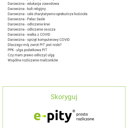
Darowizna - edukacja zawodowa
Darowizna - kult religijny
Darowizna - cele charytatywno-opiekuńcze kościoła
Darowizna - Pałac Saski
Darowizna - odliczenie krwi
Darowizna - odliczenie osocza
Darowizna - walka z COVID
Darowizna - sprzęt komputerowy COVID
Dlaczego mój zwrot PIT jest niski?
PPK - ulga podatkowa PIT
Czy mam prawo odliczyć ulgę
Wspólne rozliczenie małżonków
Skoryguj