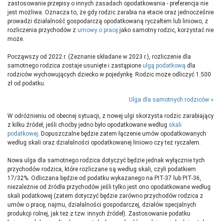
zastosowanie przepisy o innych zasadach opodatkowania - preferencja nie
jest możliwa. Oznacza to, że gdy rodzic zarabia na etacie oraz jednocześnie
prowadzi działalność gospodarczą opodatkowaną ryczałtem lub liniowo, z
rozliczenia przychodów z
umowy o pracę
jako samotny rodzic, korzystać nie
może.
Począwszy od 2022 r. (Zeznanie składane w 2023 r.), rozliczenie dla
samotnego rodzica zostaje usunięte i zastąpione
ulgą podatkową
dla
rodziców wychowujących dziecko w pojedynkę. Rodzic może odliczyć 1.500
zł od podatku.
Ulga dla samotnych rodziców
W odróżnieniu od obecnej sytuacji, z nowej ulgi skorzysta rodzic zarabiający
z kilku źródeł, jeśli choćby jedno było opodatkowane według
skali
podatkowej
. Dopuszczalne będzie zatem łączenie umów opodatkowanych
według skali oraz działalności opodatkowanej liniowo czy też ryczałem.
Nowa ulga dla samotnego rodzica dotyczyć będzie jednak wyłącznie tych
przychodów rodzica, które rozliczane są według skali, czyli podatkiem
17/32%. Odliczana będzie od podatku wykazanego na PIT-37 lub PIT-36,
niezależnie od źródła przychodów jeśli tylko jest ono opodatkowane według
skali podatkowej (zatem dotyczyć będzie zarówno przychodów rodzica z
umów o pracę, najmu, działalności gospodarczej, działów specjalnych
produkcji rolnej, jak też z tzw. innych źródeł). Zastosowanie podatku