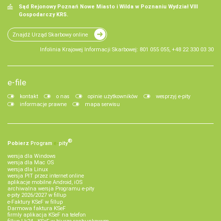
Sąd Rejonowy Poznań Nowe Miasto i Wilda w Poznaniu Wydział VIII
Gospodarczy KRS.
Znajdź Urząd Skarbowy online
Infolinia Krajowej Informacji Skarbowej: 801 055 055, +48 22 330 03 30
e-file
kontakt
o nas
opinie użytkowników
wesprzyj e-pity
informacje prawne
mapa serwisu
®
Pobierz
Program
e‑
pity
wersja dla Windows
wersja dla Mac OS
wersja dla Linux
wersja PIT przez internet online
aplikacje mobilne Android, iOS
archiwalna wersja Programu e-pity
e-pity 2026/2027 w fillup
e‑Faktury KSeF w fillup
Darmowa faktura KSeF
firmly aplikacja KSeF na telefon