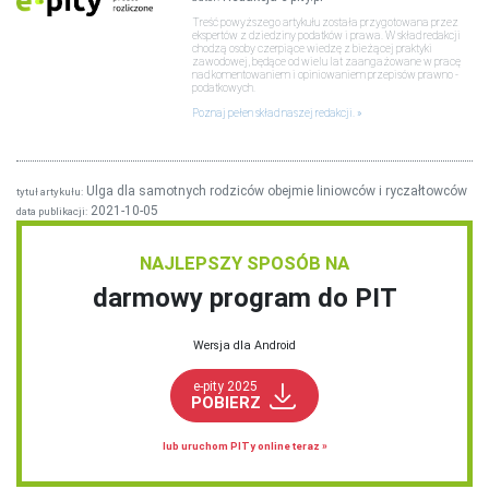
Treść powyższego artykułu została przygotowana przez
ekspertów z dziedziny podatków i prawa. W skład redakcji
chodzą osoby czerpiące wiedzę z bieżącej praktyki
zawodowej, będące od wielu lat zaangażowane w pracę
nad komentowaniem i opiniowaniem przepisów prawno -
podatkowych.
Poznaj pełen skład naszej redakcji.
Ulga dla samotnych rodziców obejmie liniowców i ryczałtowców
tytuł artykułu:
2021-10-05
data publikacji:
NAJLEPSZY SPOSÓB NA
darmowy program do PIT
Wersja dla Android
e-pity 2025
POBIERZ
lub uruchom PITy online teraz »