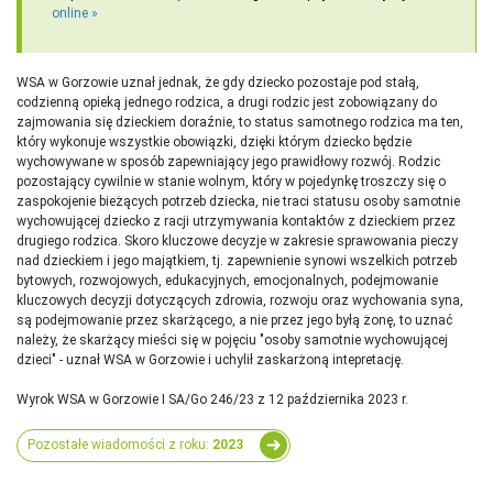
online
WSA w Gorzowie uznał jednak, że gdy dziecko pozostaje pod stałą,
codzienną opieką jednego rodzica, a drugi rodzic jest zobowiązany do
zajmowania się dzieckiem doraźnie, to status samotnego rodzica ma ten,
który wykonuje wszystkie obowiązki, dzięki którym dziecko będzie
wychowywane w sposób zapewniający jego prawidłowy rozwój. Rodzic
pozostający cywilnie w stanie wolnym, który w pojedynkę troszczy się o
zaspokojenie bieżących potrzeb dziecka, nie traci statusu osoby samotnie
wychowującej dziecko z racji utrzymywania kontaktów z dzieckiem przez
drugiego rodzica. Skoro kluczowe decyzje w zakresie sprawowania pieczy
nad dzieckiem i jego majątkiem, tj. zapewnienie synowi wszelkich potrzeb
bytowych, rozwojowych, edukacyjnych, emocjonalnych, podejmowanie
kluczowych decyzji dotyczących zdrowia, rozwoju oraz wychowania syna,
są podejmowanie przez skarżącego, a nie przez jego byłą żonę, to uznać
należy, że skarżący mieści się w pojęciu "osoby samotnie wychowującej
dzieci" - uznał WSA w Gorzowie i uchylił zaskarżoną intepretację.
Wyrok WSA w Gorzowie I SA/Go 246/23 z 12 października 2023 r.
Pozostałe wiadomości z roku:
2023