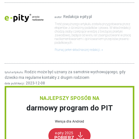
Redakcja e-pity.pl
autor:
Treść powyższego artykułu została przygotowana przez
ekspertów z dziedziny podatków i prawa. W skład redakcji
chodzą osoby czerpiące wiedzę z bieżącej praktyki
zawodowej, będące od wielu lat zaangażowane w pracę
nad komentowaniem i opiniowaniem przepisów prawno -
podatkowych.
Poznaj pełen skład naszej redakcji.
Rodzic może być uznany za samotnie wychowującego, gdy
tytuł artykułu:
dziecko ma regularne kontakty z drugim rodzicem
2023-12-08
data publikacji:
NAJLEPSZY SPOSÓB NA
darmowy program do PIT
Wersja dla Android
e-pity 2025
POBIERZ