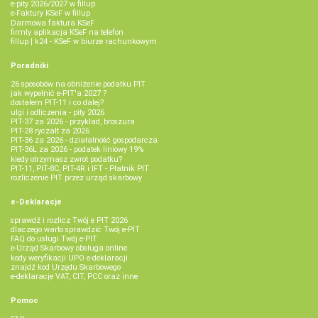
e-pity 2026/2027 w fillup
e‑Faktury KSeF w fillup
Darmowa faktura KSeF
firmly aplikacja KSeF na telefon
fillup | k24 - KSeF w biurze rachunkowym
Poradniki
26 sposobów na obniżenie podatku PIT
jak wypełnić e-PIT'a 2027 ?
dostałem PIT-11 i co dalej?
ulgi i odliczenia - pity 2026
PIT-37 za 2026 - przykład, broszura
PIT-28 ryczałt za 2026
PIT-36 za 2026 - działalność gospodarcza
PIT-36L za 2026 - podatek liniowy 19%
kiedy otrzymasz zwrot podatku?
PIT-11, PIT-8C, PIT-4R i IFT - Płatnik PIT
rozliczenie PIT przez urząd skarbowy
e-Deklaracje
sprawdź i rozlicz Twój e PIT 2026
dlaczego warto sprawdzić Twój e-PIT
FAQ do usługi Twój e-PIT
e-Urząd Skarbowy obsługa online
kody weryfikacji UPO e-deklaracji
znajdź kod Urzędu Skarbowego
e-deklaracje VAT, CIT, PCC oraz inne
Pomoc