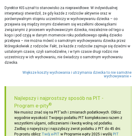
Dyrektor KIS uznał to stanowisko za nieprawidłowe. W indywidualnej
interpretacji stwierdził, że gdy każde z rodziców aktywnie oraz w
porównywalnym stopniu uczestniczy w wychowywaniu dziecka – co
przejawia się między innymi dzieleniem się wszelkimi obowiązkami
związanymi z procesem wychowawczym dziecka, niezależnie od tego u
kogo i pod czyją w danym momencie roku podatkowego opieką dziecko
przebywa – nie można mówić o samotnym wychowywaniu dziecka przez
któregokolwiek z rodziców. Fakt, że każde z rodziców zajmuje się dziećmi w
ustalonym czasie, czyli samodzielne, i w tym czasie drugi rodzic nie
uczestniczy w ich wychowaniu, nie świadczy o samotnym wychowaniu
dziecka.
Większe koszty wychowania i utrzymania dziecka to nie samotne
wychowywanie
Najlepszy i najprostszy sposób na PIT -
®
Program e-pity
Nie musisz znać się na PIT'ach i zmianach podatkowych. Oblicz
wygodnie wysokość Twojego podatku PIT kompleksowo razem z
wszystkimi ulgami, odliczeniami i kwotą wolną od podatku.
Zadbaj o najwyższy i najszybszy zwrot podatku z PIT do 45 dni.
Po prostu oblicz
Twój e-PIT
w Programie e-pity 2025 i wyślij
PIT