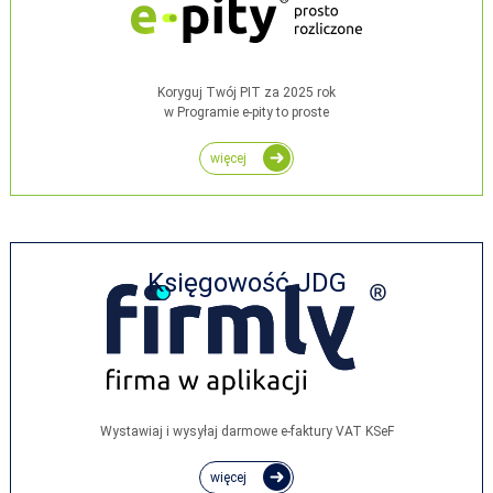
Koryguj Twój PIT za 2025 rok
w Programie e-pity to proste
więcej
Księgowość JDG
Wystawiaj i wysyłaj darmowe e‑faktury VAT KSeF
więcej