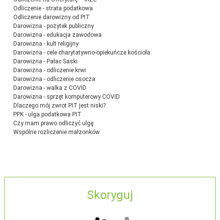
Odliczenie - strata podatkowa
Odliczenie darowizny od PIT
Darowizna - pożytek publiczny
Darowizna - edukacja zawodowa
Darowizna - kult religijny
Darowizna - cele charytatywno-opiekuńcze kościoła
Darowizna - Pałac Saski
Darowizna - odliczenie krwi
Darowizna - odliczenie osocza
Darowizna - walka z COVID
Darowizna - sprzęt komputerowy COVID
Dlaczego mój zwrot PIT jest niski?
PPK - ulga podatkowa PIT
Czy mam prawo odliczyć ulgę
Wspólne rozliczenie małżonków
Skoryguj