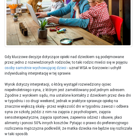
Gdy kluczowe decyzje dotyczące opieki nad dzieckiem są podejmowane
przez jedno z rozwiedzionych rodziców, to taki rodzic mieści się w pojęciu
osoby samotnie wychowującej dzieci
- uznał WSA w Gorzowie i uchylił
indywidualną interpretację w tej sprawie.
Wyrok dotyczy interpretacji, o którą wystąpił rozwiedziony ojciec
niepełnoletniego syna, z którym jest zameldowany pod jednym adresem.
Zgodnie z wyrokiem sądu, ma ustalone kontakty z dzieckiem przez dwa dni
w tygodniu i co drugi weekend, jednak w praktyce sprawuje opiekę na
znacznie większą skalę - przez większość dni w tygodniu zawozi i odbiera
syna ze szkoły, jeździ z nim na zajęcia z psychologiem, zajęcia
sensoterapeutyczne, zajęcia sportowe, zapewnia odzież i obuwie, płaci
alimenty i ponosi 50% innych kosztów. Pytając o prawo do preferencyjnego
rozliczenia mężczyzna podkreślił, że matka dziecka nie będzie się rozliczała
w taki sposób.