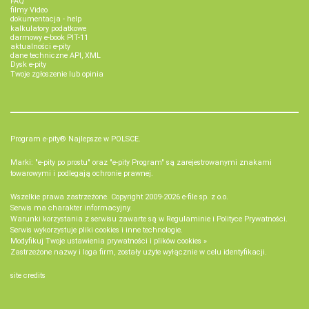
FAQ
filmy Video
dokumentacja - help
kalkulatory podatkowe
darmowy e-book PIT-11
aktualności e-pity
dane techniczne API, XML
Dysk e-pity
Twoje zgłoszenie lub opinia
Program e-pity® Najlepsze w POLSCE.
Marki: "e-pity po prostu" oraz "e-pity Program" są zarejestrowanymi znakami
towarowymi i podlegają ochronie prawnej.
Wszelkie prawa zastrzeżone. Copyright 2009-2026
e-file sp. z o.o.
Serwis ma charakter informacyjny.
Warunki korzystania z serwisu zawarte są w
Regulaminie
i
Polityce Prywatności
.
Serwis wykorzystuje
pliki cookies i inne technologie
.
Modyfikuj Twoje ustawienia prywatności i plików cookies »
Zastrzeżone nazwy i loga firm, zostały użyte wyłącznie w celu identyfikacji.
site credits