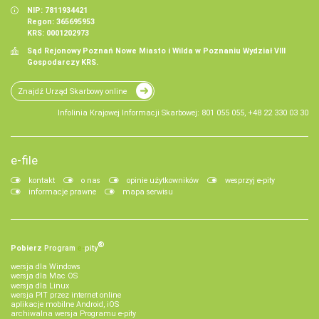
NIP: 7811934421
Regon: 365695953
KRS: 0001202973
Sąd Rejonowy Poznań Nowe Miasto i Wilda w Poznaniu Wydział VIII
Gospodarczy KRS.
Znajdź Urząd Skarbowy online
Infolinia Krajowej Informacji Skarbowej: 801 055 055, +48 22 330 03 30
e-file
kontakt
o nas
opinie użytkowników
wesprzyj e-pity
informacje prawne
mapa serwisu
®
Pobierz
Program
e‑
pity
wersja dla Windows
wersja dla Mac OS
wersja dla Linux
wersja PIT przez internet online
aplikacje mobilne Android, iOS
archiwalna wersja Programu e-pity