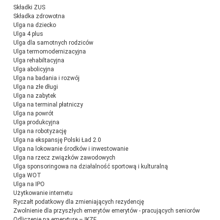
Składki ZUS
Składka zdrowotna
Ulga na dziecko
Ulga 4 plus
Ulga dla samotnych rodziców
Ulga termomodernizacyjna
Ulga rehabiltacyjna
Ulga abolicyjna
Ulga na badania i rozwój
Ulga na złe długi
Ulga na zabytek
Ulga na terminal płatniczy
Ulga na powrót
Ulga produkcyjna
Ulga na robotyzację
Ulga na ekspansję Polski Ład 2.0
Ulga na lokowanie środków i inwestowanie
Ulga na rzecz związków zawodowych
Ulga sponsoringowa na działalność sportową i kulturalną
Ulga WOT
Ulga na IPO
Użytkowanie internetu
Ryczałt podatkowy dla zmieniających rezydencję
Zwolnienie dla przyszłych emerytów emerytów - pracujących seniorów
Odliczenie na emeryturę – IKZE