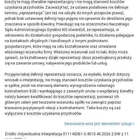
koszty te mają charakter reprezentacyjny i nie mogą stanowić kosztów
uzyskania przychodów. Zauważył też, że ustawa podatkowa nie definiuje
terminu „reprezentacja” (ani też nie odsyła do innych przepisów prawa),
jednak brak ustawowej definicji tego pojęcia nie uprawnia do określania jego
znaczenia w sposób dowolny. Powołując się na orzecznictwo Naczelnego
Sądu Administracyjnego Dyrektor KIS stwierdził, że reprezentacja, w
odniesieniu do działalności gospodarczej podatnika, to działania polegające
na kontaktach oficjalnych i handlowych z innymi podmiotami
gospodarczymi, które mają na celu kształtowanie oraz utrwalanie
właściwego wizerunku firmy. Właściwy wizerunek zaś to taki, który może
sprawić, że kształtowany dzięki reprezentacji obraz przedsiębiorcy przełoży
się na zawarcie umowy, nabywanie jego produktów lub usług.
Przyjęcie takiej definicji reprezentacji oznacza, że wydatki, których dotyczy
wniosek o interpretację, nie mogą stanowić kosztów uzyskania przychodów
w spółce, jeżeli nie stanowią elementu wynagrodzenia należnego
kontrahentom B2B i wynikającego z zawartych umów o współpracy. Benefity
należy bowiem kwalifikować do kosztów reprezentacji, ponieważ ich
głównym celem jest tworzenie wizerunku spółki na zewnątrz poprzez
kreowanie pozytywnych relacji z kontrahentami. Takie koszty są zaś
wyłączone z kosztów uzyskania przychodów.
Serwowanie wina jest elementem usługi
Źródło: indywidualna interpretacja 0111-KDIB1-3.4010.40.2026.2.DW z 11