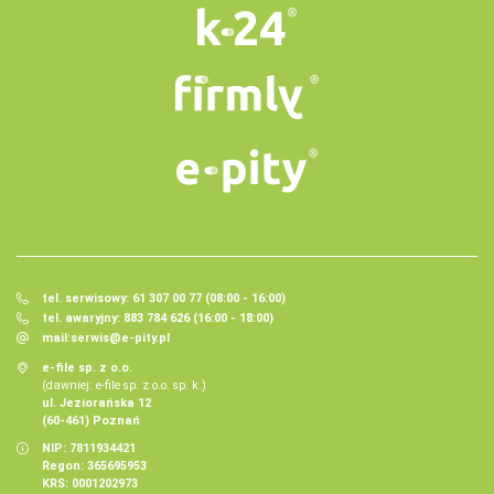
tel. serwisowy: 61 307 00 77 (08:00 - 16:00)
tel. awaryjny: 883 784 626 (16:00 - 18:00)
mail:
serwis@e-pity.pl
e-file sp. z o.o.
(dawniej: e-file sp. z o.o. sp. k.)
ul. Jeziorańska 12
(60-461) Poznań
NIP: 7811934421
Regon: 365695953
KRS: 0001202973