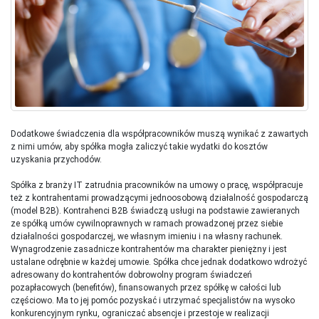
Dodatkowe świadczenia dla współpracowników muszą wynikać z zawartych
z nimi umów, aby spółka mogła zaliczyć takie wydatki do kosztów
uzyskania przychodów.
Spółka z branży IT zatrudnia pracowników na umowy o pracę, współpracuje
też z kontrahentami prowadzącymi jednoosobową działalność gospodarczą
(model B2B). Kontrahenci B2B świadczą usługi na podstawie zawieranych
ze spółką umów cywilnoprawnych w ramach prowadzonej przez siebie
działalności gospodarczej, we własnym imieniu i na własny rachunek.
Wynagrodzenie zasadnicze kontrahentów ma charakter pieniężny i jest
ustalane odrębnie w każdej umowie. Spółka chce jednak dodatkowo wdrożyć
adresowany do kontrahentów dobrowolny program świadczeń
pozapłacowych (benefitów), finansowanych przez spółkę w całości lub
częściowo. Ma to jej pomóc pozyskać i utrzymać specjalistów na wysoko
konkurencyjnym rynku, ograniczać absencje i przestoje w realizacji