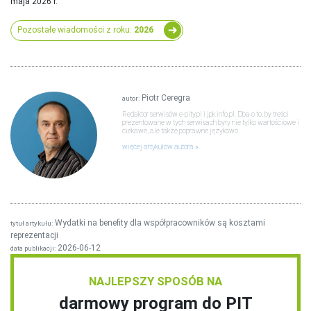
maja 2026 r.
Pozostałe wiadomości z roku:
2026
Piotr Ceregra
autor:
Redaktor serwisów e-pity.pl i jpk.info.pl. Dba o to, by treści
prezentowane w tych serwisach były nie tylko wartościowe i
ciekawe, ale także poprawne językowo.
więcej artykułów autora
Wydatki na benefity dla współpracowników są kosztami
tytuł artykułu:
reprezentacji
2026-06-12
data publikacji:
NAJLEPSZY SPOSÓB NA
darmowy program do PIT