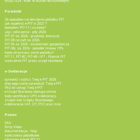
fillup | k24 - KSeF w biurze rachunkowym
Poradniki
26 sposobów na obniżenie podatku PIT
jak wypełnić e-PIT'a 2027 ?
dostałem PIT-11 i co dalej?
ulgi i odliczenia - pity 2026
PIT-37 za 2026 - przykład, broszura
PIT-28 ryczałt za 2026
PIT-36 za 2026 - działalność gospodarcza
PIT-36L za 2026 - podatek liniowy 19%
kiedy otrzymasz zwrot podatku?
PIT-11, PIT-8C, PIT-4R i IFT - Płatnik PIT
rozliczenie PIT przez urząd skarbowy
e-Deklaracje
sprawdź i rozlicz Twój e PIT 2026
dlaczego warto sprawdzić Twój e-PIT
FAQ do usługi Twój e-PIT
e-Urząd Skarbowy obsługa online
kody weryfikacji UPO e-deklaracji
znajdź kod Urzędu Skarbowego
e-deklaracje VAT, CIT, PCC oraz inne
Pomoc
FAQ
filmy Video
dokumentacja - help
kalkulatory podatkowe
darmowy e-book PIT-11