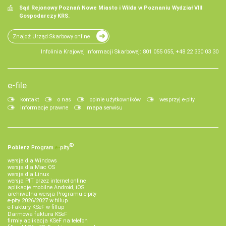
Sąd Rejonowy Poznań Nowe Miasto i Wilda w Poznaniu Wydział VIII
Gospodarczy KRS.
Znajdź Urząd Skarbowy online
Infolinia Krajowej Informacji Skarbowej: 801 055 055, +48 22 330 03 30
e-file
kontakt
o nas
opinie użytkowników
wesprzyj e-pity
informacje prawne
mapa serwisu
®
Pobierz
Program
e‑
pity
wersja dla Windows
wersja dla Mac OS
wersja dla Linux
wersja PIT przez internet online
aplikacje mobilne Android, iOS
archiwalna wersja Programu e-pity
e-pity 2026/2027 w fillup
e‑Faktury KSeF w fillup
Darmowa faktura KSeF
firmly aplikacja KSeF na telefon