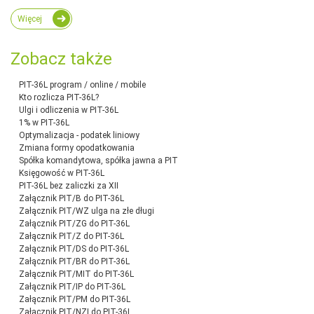
Więcej
Zobacz także
PIT-36L program / online / mobile
Kto rozlicza PIT-36L?
Ulgi i odliczenia w PIT-36L
1% w PIT-36L
Optymalizacja - podatek liniowy
Zmiana formy opodatkowania
Spółka komandytowa, spółka jawna a PIT
Księgowość w PIT-36L
PIT-36L bez zaliczki za XII
Załącznik PIT/B do PIT-36L
Załącznik PIT/WZ ulga na złe długi
Załącznik PIT/ZG do PIT-36L
Załącznik PIT/Z do PIT-36L
Załącznik PIT/DS do PIT-36L
Załącznik PIT/BR do PIT-36L
Załącznik PIT/MIT do PIT-36L
Załącznik PIT/IP do PIT-36L
Załącznik PIT/PM do PIT-36L
Załącznik PIT/NZI do PIT-36L