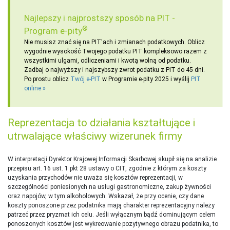
Najlepszy i najprostszy sposób na PIT -
®
Program e-pity
Nie musisz znać się na PIT'ach i zmianach podatkowych. Oblicz
wygodnie wysokość Twojego podatku PIT kompleksowo razem z
wszystkimi ulgami, odliczeniami i kwotą wolną od podatku.
Zadbaj o najwyższy i najszybszy zwrot podatku z PIT do 45 dni.
Po prostu oblicz
Twój e-PIT
w Programie e-pity 2025 i wyślij
PIT
online
Reprezentacja to działania kształtujące i
utrwalające właściwy wizerunek firmy
W interpretacji Dyrektor Krajowej Informacji Skarbowej skupił się na analizie
przepisu art. 16 ust. 1 pkt 28 ustawy o CIT, zgodnie z którym za koszty
uzyskania przychodów nie uważa się kosztów reprezentacji, w
szczególności poniesionych na usługi gastronomiczne, zakup żywności
oraz napojów, w tym alkoholowych. Wskazał, że przy ocenie, czy dane
koszty ponoszone przez podatnika mają charakter reprezentacyjny należy
patrzeć przez pryzmat ich celu. Jeśli wyłącznym bądź dominującym celem
ponoszonych kosztów jest wykreowanie pozytywnego obrazu podatnika, to