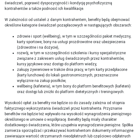
świadczeń, poprawić dyspozycyjność i kondycję psychofizyczną
kontrahentów a także podnosić ich kwalifikacje.
W zależności od ustaleń z danym kontrahentem, benefity będą obejmować
określone kategorie świadczeń pozapłacowych w następujących obszarach:
zdrowie i sport (wellbeing), w tym w szczególności pakiet medyczny,
karty sportowe, bony na usługi prozdrowotne oraz ubezpieczenia
(zdrowotne i na dożycie),
rozwój, w tym w szczególności szkolenia i kursy specjalistyczne
związane z zakresem usług świadczonych przez kontrahentów,
kursy językowe oraz dostęp do platform wiedzy,
zakupy żywieniowe w trakcie dnia pracy, w tym karty przedpłacone
(karty lunchowe) do lokali gastronomicznych, przeznaczone
wyłącznie na zakup posiłków,
wellbeing (kafeteria), w tym bony do platform benefitowych (kafeterii)
oraz dostęp lub zniżki do platform dietetycznych i treningowych.
Wysokość opłat za benefity nie będzie co do zasady zależna od stopnia
faktycznego wykorzystania świadczeń przez kontrahenta. Przyznanie
benefitów nie będzie też wpływało na wysokość wynagrodzenia pieniężnego
określonego w umowie o współpracę. Benefity będą miały charakter
dodatkowego świadczenia, które uzupełnia wynagrodzenie pieniężne. Spółka
zamierza sporządzać i przekazywać kontrahentom dokumenty informacyjne
zawierające wartość otrzymanych nieodpłatnych lub częściowo odpłatnych