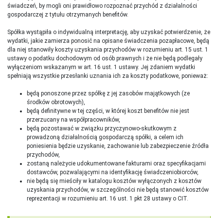
świadczeń, by mogli oni prawidłowo rozpoznać przychód z działalności
gospodarczej z tytułu otrzymanych benefitów.
Spółka wystąpiła o indywidualną interpretację, aby uzyskać potwierdzenie, że
wydatki, jakie zamierza ponosić na opisane świadczenia pozapłacowe, będą
dla niej stanowiły koszty uzyskania przychodów w rozumieniu art. 15 ust. 1
ustawy o podatku dochodowym od osób prawnych i że nie będą podlegały
wyłączeniom wskazanym w art. 16 ust. 1 ustawy. Jej zdaniem wydatki
spełniają wszystkie przesłanki uznania ich za koszty podatkowe, ponieważ:
będą ponoszone przez spółkę z jej zasobów majątkowych (ze
środków obrotowych),
będą definitywne w tej części, w której koszt benefitów nie jest
przerzucany na współpracowników,
będą pozostawać w związku przyczynowo-skutkowym z
prowadzoną działalnością gospodarczą spółki, a celem ich
poniesienia będzie uzyskanie, zachowanie lub zabezpieczenie źródła
przychodów,
zostaną należycie udokumentowane fakturami oraz specyfikacjami
dostawców, pozwalającymi na identyfikację świadczeniobiorców,
nie będą się mieściły w katalogu kosztów wyłączonych z kosztów
uzyskania przychodów, w szczególności nie będą stanowić kosztów
reprezentacji w rozumieniu art. 16 ust. 1 pkt 28 ustawy o CIT.