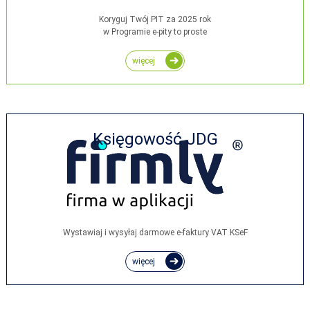
Koryguj Twój PIT za 2025 rok
w Programie e-pity to proste
więcej
Księgowość JDG
Wystawiaj i wysyłaj darmowe e‑faktury VAT KSeF
więcej