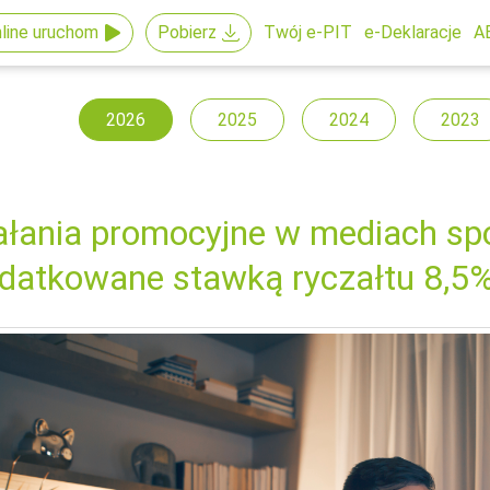
line uruchom
Pobierz
Twój e-PIT
e-Deklaracje
A
2026
2025
2024
2023
ałania promocyjne w mediach s
datkowane stawką ryczałtu 8,5