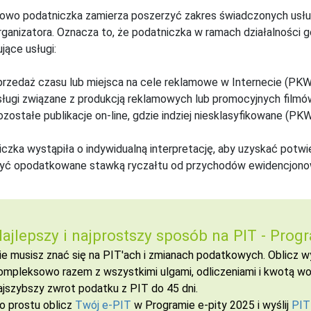
wo podatniczka zamierza poszerzyć zakres świadczonych usług 
rganizatora. Oznacza to, że podatniczka w ramach działalności
jące usługi:
przedaż czasu lub miejsca na cele reklamowe w Internecie (PKWi
sługi związane z produkcją reklamowych lub promocyjnych filmów
ozostałe publikacje on-line, gdzie indziej niesklasyfikowane (PKW
czka wystąpiła o indywidualną interpretację, aby uzyskać potwi
yć opodatkowane stawką ryczałtu od przychodów ewidencjono
ajlepszy i najprostszy sposób na PIT -
Progr
ie musisz znać się na PIT'ach i zmianach podatkowych. Oblicz
ompleksowo razem z wszystkimi ulgami, odliczeniami i kwotą wol
ajszybszy zwrot podatku z PIT do 45 dni.
o prostu oblicz
Twój e-PIT
w Programie e-pity 2025 i wyślij
PIT