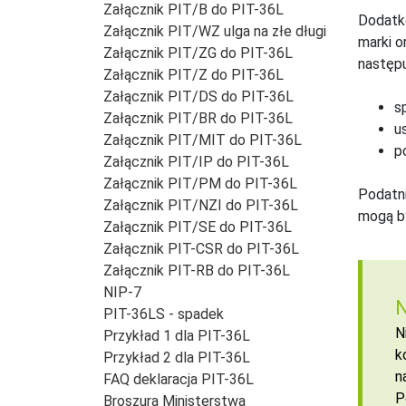
Załącznik PIT/B do PIT-36L
Dodatko
Załącznik PIT/WZ ulga na złe długi
marki o
Załącznik PIT/ZG do PIT-36L
następu
Załącznik PIT/Z do PIT-36L
Załącznik PIT/DS do PIT-36L
s
Załącznik PIT/BR do PIT-36L
u
Załącznik PIT/MIT do PIT-36L
p
Załącznik PIT/IP do PIT-36L
Załącznik PIT/PM do PIT-36L
Podatni
Załącznik PIT/NZI do PIT-36L
mogą b
Załącznik PIT/SE do PIT-36L
Załącznik PIT-CSR do PIT-36L
Załącznik PIT-RB do PIT-36L
NIP-7
N
PIT-36LS - spadek
N
Przykład 1 dla PIT-36L
k
Przykład 2 dla PIT-36L
n
FAQ deklaracja PIT-36L
P
Broszura Ministerstwa