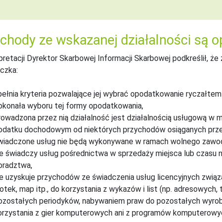
chody ze wskazanej działalności są
pretacji Dyrektor Skarbowej Informacji Skarbowej podkreślił, że 
czka:
pełnia kryteria pozwalające jej wybrać opodatkowanie ryczałte
okonała wyboru tej formy opodatkowania,
rowadzona przez nią działalność jest działalnością usługową w m
odatku dochodowym od niektórych przychodów osiąganych prze
wiadczone usług nie będą wykonywane w ramach wolnego zawodu w
ie świadczy usług pośrednictwa w sprzedaży miejsca lub czasu n
oradztwa,
ie uzyskuje przychodów ze świadczenia usług licencyjnych związ
lotek, map itp., do korzystania z wykazów i list (np. adresowych
ozostałych periodyków, nabywaniem praw do pozostałych wyro
orzystania z gier komputerowych ani z programów komputerowyc