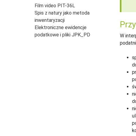
Film video PIT-36L
Spis z natury jako metoda
inwentaryzacji
Przy
Elektroniczne ewidencje
podatkowe i pliki JPK_PD
W inter
podatni
s
d
p
p
ś
n
d
n
u
p
k