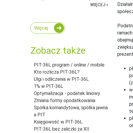
Działal
WIĘCEJ »
społec
Podatn
Więcej
ramach 
obejmuj
zwiększ
Zobacz także
prezent
PIT-36L program / online / mobile
p
Kto rozlicza PIT-36L?
p
Ulgi i odliczenia w PIT-36L
(
1% w PIT-36L
w
Optymalizacja - podatek liniowy
m
Zmiana formy opodatkowania
p
Spółka komandytowa, spółka jawna
t
a PIT
p
Księgowość w PIT-36L
o
PIT-36L bez zaliczki za XII