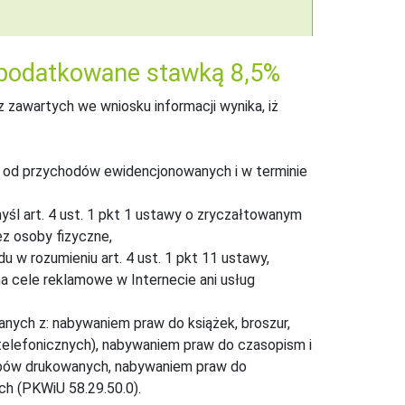
 opodatkowane stawką 8,5%
z zawartych we wniosku informacji wynika, iż
m od przychodów ewidencjonowanych i w terminie
yśl art. 4 ust. 1 pkt 1 ustawy o zryczałtowanym
z osoby fizyczne,
 rozumieniu art. 4 ust. 1 pkt 11 ustawy,
a cele reklamowe w Internecie ani usług
anych z: nabywaniem praw do książek, broszur,
, telefonicznych), nabywaniem praw do czasopism i
bów drukowanych, nabywaniem praw do
h (PKWiU 58.29.50.0).