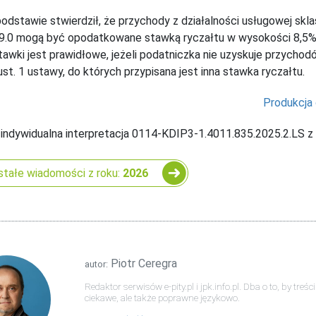
podstawie stwierdził, że przychody z działalności usługowej skla
9.0 mogą być opodatkowane stawką ryczałtu w wysokości 8,5%
stawki jest prawidłowe, jeżeli podatniczka nie uzyskuje przych
 ust. 1 ustawy, do których przypisana jest inna stawka ryczałtu.
Produkcja
 indywidualna interpretacja 0114-KDIP3-1.4011.835.2025.2.LS z 8
tałe wiadomości z roku:
2026
Piotr Ceregra
autor:
Redaktor serwisów e-pity.pl i jpk.info.pl. Dba o to, by tre
ciekawe, ale także poprawne językowo.