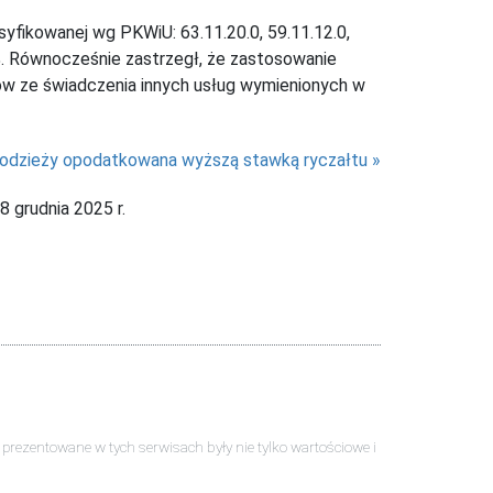
syfikowanej wg PKWiU: 63.11.20.0, 59.11.12.0,
. Równocześnie zastrzegł, że zastosowanie
odów ze świadczenia innych usług wymienionych w
 odzieży opodatkowana wyższą stawką ryczałtu
 grudnia 2025 r.
ści prezentowane w tych serwisach były nie tylko wartościowe i