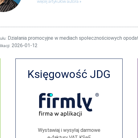
więcej artykułów autora
Działania promocyjne w mediach społecznościowych opoda
kułu:
2026-01-12
ikacji:
Księgowość JDG
Wystawiaj i wysyłaj darmowe
e‑faktury VAT KSeF