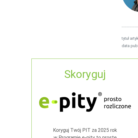
tytuł arty
data publ
Skoryguj
Koryguj Twój PIT za 2025 rok
w Programie e-pity to proste