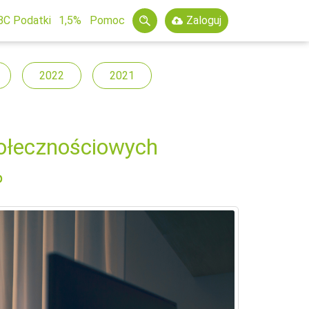
BC Podatki
1,5%
Pomoc
Zaloguj
2022
2021
połecznościowych
%