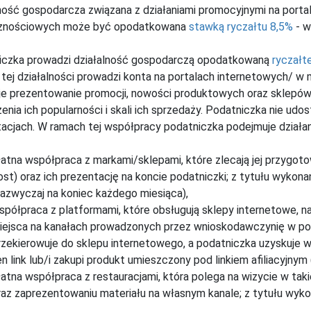
ność gospodarcza związana z działaniami promocyjnymi na porta
znościowych może być opodatkowana
stawką ryczałtu 8,5%
- w
iczka prowadzi działalność gospodarczą opodatkowaną
ryczałt
tej działalności prowadzi konta na portalach internetowych/ w
e prezentowanie promocji, nowości produktowych oraz sklepów 
enia ich popularności i skali ich sprzedaży. Podatniczka nie udo
acjach. W ramach tej współpracy podatniczka podejmuje działania
łatna współpraca z markami/sklepami, które zlecają jej przygoto
ost) oraz ich prezentację na koncie podatniczki; z tytułu wykon
zazwyczaj na koniec każdego miesiąca),
spółpraca z platformami, które obsługują sklepy internetowe, na 
iejsca na kanałach prowadzonych przez wnioskodawczynię w post
rzekierowuje do sklepu internetowego, a podatniczka uzyskuje w
en link lub/i zakupi produkt umieszczony pod linkiem afiliacyjnym
łatna współpraca z restauracjami, która polega na wizycie w takiej
raz zaprezentowaniu materiału na własnym kanale; z tytułu wyk