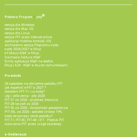
®
Pobierz
Program
e‑
pity
wersja dla Windows
wersja dla Mac OS
wersja dla Linux
wersja PIT przez internet online
aplikacje mobilne Android, iOS
archiwalna wersja Programu e-pity
e-pity 2026/2027 w fillup
e‑Faktury KSeF w fillup
Darmowa faktura KSeF
firmly aplikacja KSeF na telefon
fillup | k24 - KSeF w biurze rachunkowym
Poradniki
26 sposobów na obniżenie podatku PIT
jak wypełnić e-PIT'a 2027 ?
dostałem PIT-11 i co dalej?
ulgi i odliczenia - pity 2026
PIT-37 za 2026 - przykład, broszura
PIT-28 ryczałt za 2026
PIT-36 za 2026 - działalność gospodarcza
PIT-36L za 2026 - podatek liniowy 19%
kiedy otrzymasz zwrot podatku?
PIT-11, PIT-8C, PIT-4R i IFT - Płatnik PIT
rozliczenie PIT przez urząd skarbowy
e-Deklaracje