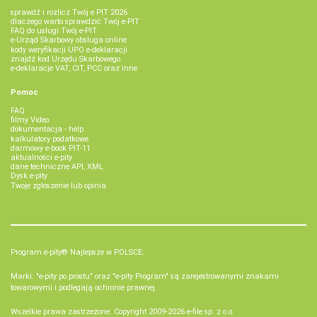
sprawdź i rozlicz Twój e PIT 2026
dlaczego warto sprawdzić Twój e-PIT
FAQ do usługi Twój e-PIT
e-Urząd Skarbowy obsługa online
kody weryfikacji UPO e-deklaracji
znajdź kod Urzędu Skarbowego
e-deklaracje VAT, CIT, PCC oraz inne
Pomoc
FAQ
filmy Video
dokumentacja - help
kalkulatory podatkowe
darmowy e-book PIT-11
aktualności e-pity
dane techniczne API, XML
Dysk e-pity
Twoje zgłoszenie lub opinia
Program e-pity® Najlepsze w POLSCE.
Marki: "e-pity po prostu" oraz "e-pity Program" są zarejestrowanymi znakami
towarowymi i podlegają ochronie prawnej.
Wszelkie prawa zastrzeżone. Copyright 2009-2026
e-file sp. z o.o.