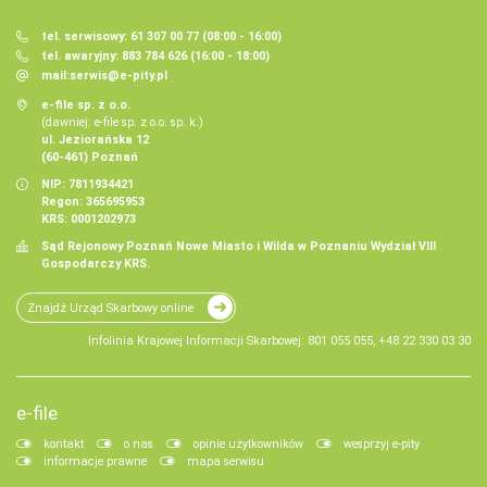
tel. serwisowy: 61 307 00 77 (08:00 - 16:00)
tel. awaryjny: 883 784 626 (16:00 - 18:00)
mail:
serwis@e-pity.pl
e-file sp. z o.o.
(dawniej: e-file sp. z o.o. sp. k.)
ul. Jeziorańska 12
(60-461) Poznań
NIP: 7811934421
Regon: 365695953
KRS: 0001202973
Sąd Rejonowy Poznań Nowe Miasto i Wilda w Poznaniu Wydział VIII
Gospodarczy KRS.
Znajdź Urząd Skarbowy online
Infolinia Krajowej Informacji Skarbowej: 801 055 055, +48 22 330 03 30
e-file
kontakt
o nas
opinie użytkowników
wesprzyj e-pity
informacje prawne
mapa serwisu