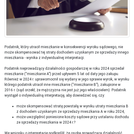
Podatnik, który utracił mieszkanie w konsekwencji wyroku sądowego, nie
może skompensować tej straty dochodem uzyskanym ze sprzedaży innego
mieszkania - wynika z indywidualnej interpretacji.
Podatnik nieprowadzący działalności gospodarczej w roku 2024 sprzedał
mieszkanie (“mieszkanie A”) przed upływem 5 lat od daty jego zakupu.
Również w 2024 r. uprawomocnił się wydany w jego sprawie wyrok, w wyniku
którego podatnik utracił inne mieszkanie (“mieszkanie B”), zakupione w
2016 r. (sąd orzekł, że mężczyzna nie jest już jego właścicielem). Podatnik
wystąpił o indywidualną interpretację, aby dowiedzieć się, czy:
może skompensować stratę powstałą w wyniku utraty mieszkania B
z dochodem uzyskanym ze sprzedaży mieszkania A w roku 2024,
może uwzględnić poniesione koszty sądowe przy ustalaniu dochodu
ze sprzedaży mieszkania w 2024 r.?
We wniosku o interpretację podkreślił, że osoba prowadząca działalność