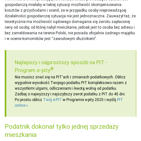
gospodarczą miałaby w takiej sytuacji możliwość skompensowania
kosztów z przychodami i ocenił, że w przypadku osoby nieprowadzącej
działalności gospodarczej sytuacja nie jest jednoznaczna. Zauważył też, że
teoretycznie ma możliwość sądowego domagania się zwrotu zapłaconej
ceny od osoby, od której nabył mieszkanie, jednak jest to osoba bez adresu i
bez zameldowania na terenie Polski, nie posiada oficjalnie żadnego majątku
i w ocenie komorników jest “zawodowym dłużnikiem”.
Najlepszy i najprostszy sposób na PIT -
®
Program e-pity
Nie musisz znać się na PIT'ach i zmianach podatkowych. Oblicz
wygodnie wysokość Twojego podatku PIT kompleksowo razem z
wszystkimi ulgami, odliczeniami i kwotą wolną od podatku.
Zadbaj o najwyższy i najszybszy zwrot podatku z PIT do 45 dni.
Po prostu oblicz
Twój e-PIT
w Programie e-pity 2025 i wyślij
PIT
online
Podatnik dokonał tylko jednej sprzedaży
mieszkania