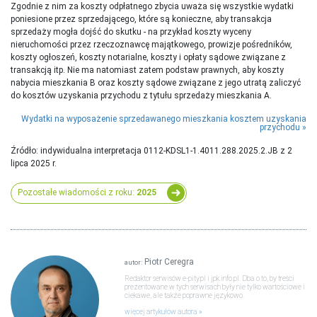
Zgodnie z nim za koszty odpłatnego zbycia uważa się wszystkie wydatki
poniesione przez sprzedającego, które są konieczne, aby transakcja
sprzedaży mogła dojść do skutku - na przykład koszty wyceny
nieruchomości przez rzeczoznawcę majątkowego, prowizje pośredników,
koszty ogłoszeń, koszty notarialne, koszty i opłaty sądowe związane z
transakcją itp. Nie ma natomiast zatem podstaw prawnych, aby koszty
nabycia mieszkania B oraz koszty sądowe związane z jego utratą zaliczyć
do kosztów uzyskania przychodu z tytułu sprzedaży mieszkania A.
Wydatki na wyposażenie sprzedawanego mieszkania kosztem uzyskania
przychodu
Źródło: indywidualna interpretacja 0112-KDSL1-1.4011.288.2025.2.JB z 2
lipca 2025 r.
Pozostałe wiadomości z roku:
2025
Piotr Ceregra
autor:
Redaktor serwisów e-pity.pl i jpk.info.pl. Dba o to, by treści
prezentowane w tych serwisach były nie tylko wartościowe i
ciekawe, ale także poprawne językowo.
więcej artykułów autora