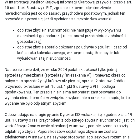
W interpretacji Dyrektor Krajowej Informacji Skarbowej przywołał przepis art.
10 ust. 1 pkt 8 ustawy o PIT, zgodnie z którym odpłatne zbycie
nieruchomości jest co do zasady przychodem podatkowym, jednak ten
przychód nie powstaje, jeżeli spełnione są łącznie dwa warunki:
odpłatne zbycie nieruchomości nie następuje w wykonywaniu
działalności gospodarczej (nie stanowi przedmiotu działalności
gospodarczej),
odpłatne zbycie zostało dokonane po upływie pięciu lat, licząc od
końca roku kalendarzowego, w którym nastąpiło nabycie lub
wybudowanie tej nieruchomości.
Następnie stwierdził, że w roku 2024 podatnik dokonał tylko jednej
sprzedaży mieszkania (sprzedaży “mieszkania A”). Ponieważ okres od
nabycie do sprzedaży był krótszy niż pięć lat, sprzedaż stanowi źródło
przychodu określone w art. 10 ust. 1 pkt 8 ustawy o PIT i podlega
opodatkowaniu. Ten przepis nie nie ma natomiast zastosowania do
wydania nieruchomości w związku z wykonaniem orzeczenia sądu, bo to
wydanie nie było odpłatnym zbyciem.
Odpowiadając na drugie pytanie Dyrektor KIS wskazał, że, zgodnie z art. 19
ust. 1 ustawy o PIT, przychodem z odpłatnego zbycia nieruchomości jest ich
wartość wyrażona w cenie określonej w umowie, pomniejszona o koszty
odpłatnego zbycia. Pojęcie kosztów odpłatnego zbycia nie zostało
zdefiniowane w ustawie, należy więc stosować jego językowe rozumienie.