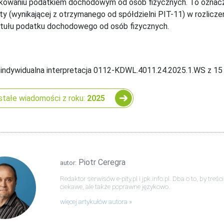
owaniu podatkiem dochodowym od osób fizycznych. To oznacza,
ty (wynikającej z otrzymanego od spółdzielni PIT-11) w rozlicz
ytułu podatku dochodowego od osób fizycznych.
 indywidualna interpretacja 0112-KDWL.4011.24.2025.1.WS z 15 
tałe wiadomości z roku:
2025
Piotr Ceregra
autor:
Redaktor serwisów e-pity.pl i jpk.info.pl. Dba o to, by tre
ciekawe, ale także poprawne językowo.
więcej artykułów autora