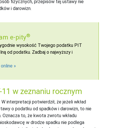
osób fizycznych, przepisów tej ustawy nie
ków i darowizn.
®
am e-pity
 wygodnie wysokość Twojego podatku PIT
ną od podatku. Zadbaj o najwyższy i
 online
T-11 w zeznaniu rocznym
W interpretacji potwierdził, że jeżeli wkład
awy o podatku od spadków i darowizn, to nie
 Oznacza to, że kwota zwrotu wkładu
nioskodawcę w drodze spadku nie podlega