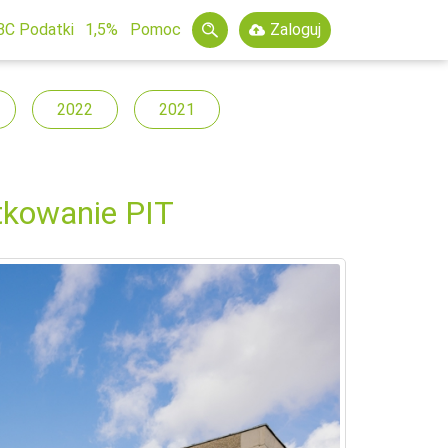
BC Podatki
1,5%
Pomoc
Zaloguj
2022
2021
tkowanie PIT