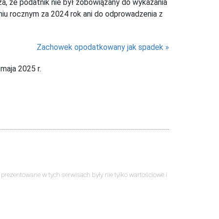
 że podatnik nie był zobowiązany do wykazania
eniu rocznym za 2024 rok ani do odprowadzenia z
Zachowek opodatkowany jak spadek
maja 2025 r.
ści prezentowane w tych serwisach były nie tylko wartościowe i