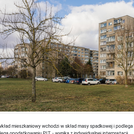
wkład mieszkaniowy wchodzi w skład masy spadkowej i podlega 
lega opodatkowaniu PIT - wynika z indywidualnej interpretacji.