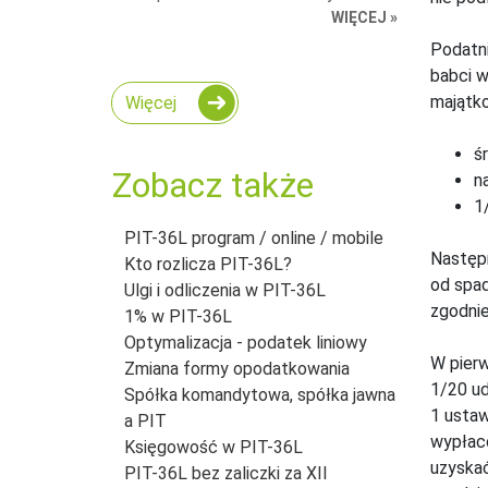
WIĘCEJ »
Podatni
babci w
majątk
Więcej
śr
Zobacz także
n
1
PIT-36L program / online / mobile
Następ
Kto rozlicza PIT-36L?
od spad
Ulgi i odliczenia w PIT-36L
zgodnie
1% w PIT-36L
Optymalizacja - podatek liniowy
W pierw
Zmiana formy opodatkowania
1/20 ud
Spółka komandytowa, spółka jawna
1 ustaw
a PIT
wypłac
Księgowość w PIT-36L
uzyskać
PIT-36L bez zaliczki za XII