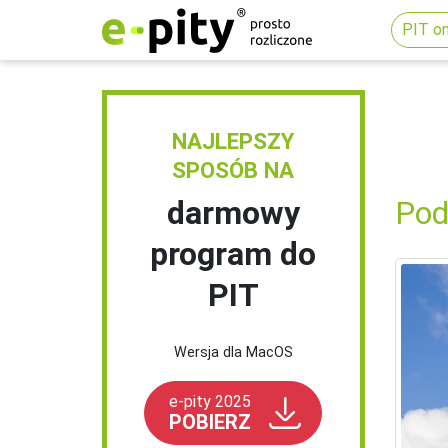
PIT on
NAJLEPSZY
SPOSÓB NA
darmowy
Pod
program do
PIT
Wersja dla MacOS
e-pity 2025
POBIERZ