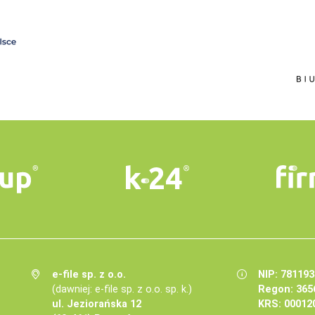
e-file sp. z o.o.
NIP: 78119
(dawniej: e-file sp. z o.o. sp. k.)
Regon: 365
ul. Jeziorańska 12
KRS: 00012