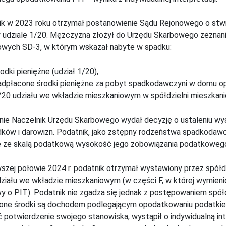
k w 2023 roku otrzymał postanowienie Sądu Rejonowego o stwie
 udziale 1/20. Mężczyzna złożył do Urzędu Skarbowego zeznan
owych SD-3, w którym wskazał nabyte w spadku:
odki pieniężne (udział 1/20),
adpłacone środki pieniężne za pobyt spadkodawczyni w domu opie
/20 udziału we wkładzie mieszkaniowym w spółdzielni mieszkani
nie Naczelnik Urzędu Skarbowego wydał decyzję o ustaleniu w
ków i darowizn. Podatnik, jako zstępny rodzeństwa spadkodawcy,
 ze skalą podatkową wysokość jego zobowiązania podatkowego z
szej połowie 2024 r. podatnik otrzymał wystawiony przez spółd
ziału we wkładzie mieszkaniowym (w części F, w której wymienio
y o PIT). Podatnik nie zgadza się jednak z postępowaniem spółd
one środki są dochodem podlegającym opodatkowaniu podatki
 potwierdzenie swojego stanowiska, wystąpił o indywidualną int