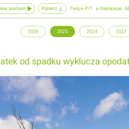
line uruchom
Pobierz
Twój e-PIT
e-Deklaracje
A
2026
2025
2024
2023
atek od spadku wyklucza opoda