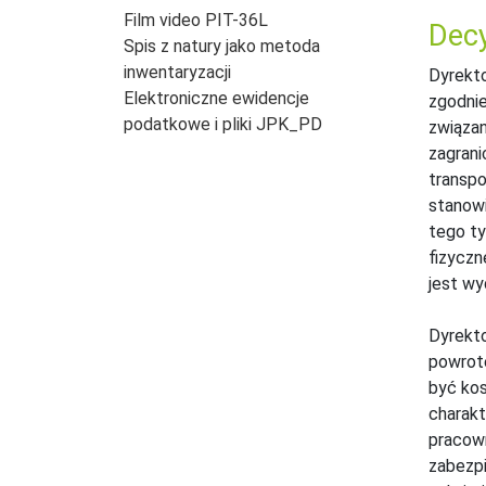
Film video PIT-36L
Decy
Spis z natury jako metoda
inwentaryzacji
Dyrekto
Elektroniczne ewidencje
zgodnie
podatkowe i pliki JPK_PD
związan
zagrani
transpo
stanowi
tego ty
fizyczn
jest w
Dyrekto
powrote
być kos
charakt
pracown
zabezpi