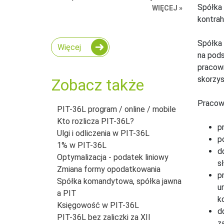
Spółka 
WIĘCEJ »
kontrah
Spółka 
Więcej
na pods
pracown
skorzys
Zobacz także
Pracown
PIT-36L program / online / mobile
Kto rozlicza PIT-36L?
p
Ulgi i odliczenia w PIT-36L
p
1% w PIT-36L
d
Optymalizacja - podatek liniowy
s
Zmiana formy opodatkowania
p
Spółka komandytowa, spółka jawna
u
a PIT
k
Księgowość w PIT-36L
d
PIT-36L bez zaliczki za XII
z