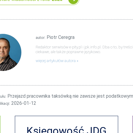
Piotr Ceregra
autor:
Redaktor serwisów e-pity.pl i jpk.info.pl. Dba o to, by tre
ciekawe, ale także poprawne językowo.
więcej artykułów autora
Przejazd pracownika taksówką nie zawsze jest podatkowym
kułu:
2026-01-12
ikacji:
Księgowość JDG