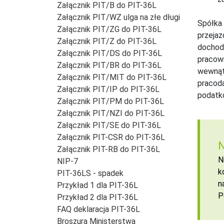
Załącznik PIT/B do PIT-36L
Załącznik PIT/WZ ulga na złe długi
Spółka 
Załącznik PIT/ZG do PIT-36L
przejaz
Załącznik PIT/Z do PIT-36L
dochodo
Załącznik PIT/DS do PIT-36L
pracown
Załącznik PIT/BR do PIT-36L
wewnątr
Załącznik PIT/MIT do PIT-36L
pracoda
Załącznik PIT/IP do PIT-36L
podatko
Załącznik PIT/PM do PIT-36L
Załącznik PIT/NZI do PIT-36L
Załącznik PIT/SE do PIT-36L
Załącznik PIT-CSR do PIT-36L
N
Załącznik PIT-RB do PIT-36L
N
NIP-7
k
PIT-36LS - spadek
n
Przykład 1 dla PIT-36L
P
Przykład 2 dla PIT-36L
FAQ deklaracja PIT-36L
Broszura Ministerstwa