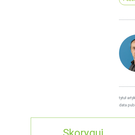
tytuł arty
data publ
Skoryguj