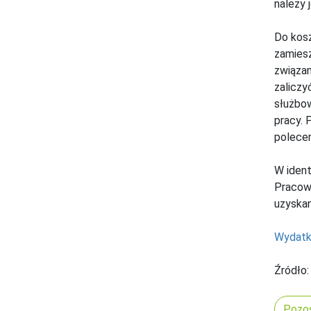
należy 
Do kosz
zamiesz
związan
zaliczy
służbow
pracy. 
polecen
W ident
Pracown
uzyskan
Wydatki
Źródło:
Pozos