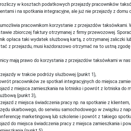
rozliczy w kosztach podatkowych przejazdy pracowników taksów
entami i na spotkania integracyjne, ale już nie przejazdy z domu d
umożliwia pracownikom korzystanie z przejazdów taksówkami. 
tawie zbiorczej faktury otrzymanej z firmy przewozowej. Sporady
ik opłaca taki wydatek służbową kartą, z otrzymanej zaliczki l
tać z przejazdu, musi każdorazowo otrzymać na to ustną zgod
icy mają prawo do korzystania z przejazdów taksówkami w nast
rzejazdy w trakcie podróży służbowej (punkt 1),
owrót pracowników ze spotkań integracyjnych do miejsca zamies
ojazd z miejsca zamieszkania na lotnisko i powrót z lotniska do
łużbową (punkt 3),
rzejazd z miejsca świadczenia pracy np. na spotkanie z klientem,
rzędu skarbowego, do serwisu samochodowego w związku z nap
onferencję marketingową lub szkolenie i powrót z takiego spotka
ojazd do miejsca świadczenia pracy z miejsca zamieszkania i pow
amieszkania (punkt 5).