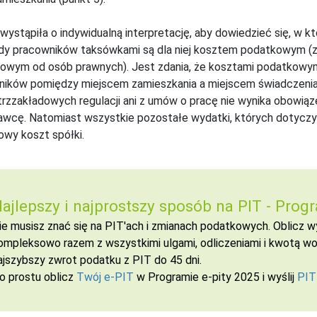
wystąpiła o indywidualną interpretację, aby dowiedzieć się, w k
dy pracowników taksówkami są dla niej kosztem podatkowym (zg
wym od osób prawnych). Jest zdania, że kosztami podatkowymi
ików pomiędzy miejscem zamieszkania a miejscem świadczenia 
zzakładowych regulacji ani z umów o pracę nie wynika obowią
wcę. Natomiast wszystkie pozostałe wydatki, których dotyczy
wy koszt spółki.
ajlepszy i najprostszy sposób na PIT -
Progr
ie musisz znać się na PIT'ach i zmianach podatkowych. Oblicz
ompleksowo razem z wszystkimi ulgami, odliczeniami i kwotą wol
ajszybszy zwrot podatku z PIT do 45 dni.
o prostu oblicz
Twój e-PIT
w Programie e-pity 2025 i wyślij
PIT