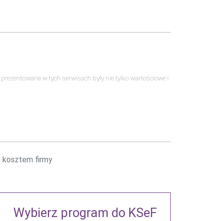
ści prezentowane w tych serwisach były nie tylko wartościowe i
 kosztem firmy
Wybierz program do KSeF