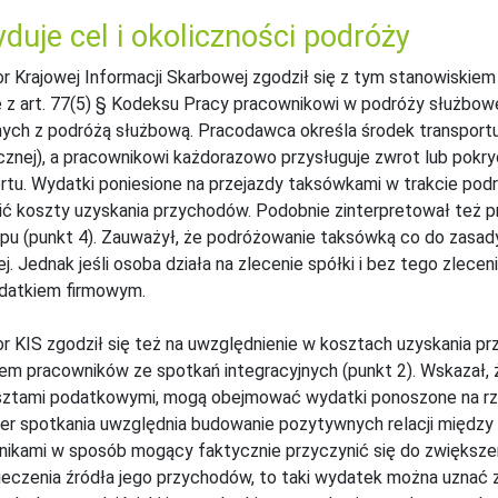
duje cel i okoliczności podróży
r Krajowej Informacji Skarbowej zgodził się z tym stanowiskiem 
 z art. 77(5) § Kodeksu Pracy pracownikowi w podróży służbowe
ych z podróżą służbową. Pracodawca określa środek transportu 
cznej), a pracownikowi każdorazowo przysługuje zwrot lub pok
rtu. Wydatki poniesione na przejazdy taksówkami w trakcie po
ć koszty uzyskania przychodów. Podobnie zinterpretował też prze
pu (punkt 4). Zauważył, że podróżowanie taksówką co do zasad
ej. Jednak jeśli osoba działa na zlecenie spółki i bez tego zlece
ydatkiem firmowym.
r KIS zgodził się też na uwzględnienie w kosztach uzyskania p
m pracowników ze spotkań integracyjnych (punkt 2). Wskazał, 
ztami podatkowymi, mogą obejmować wydatki ponoszone na rzecz
er spotkania uwzględnia budowanie pozytywnych relacji międz
ikami w sposób mogący faktycznie przyczynić się do zwiększe
eczenia źródła jego przychodów, to taki wydatek można uznać z