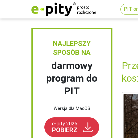
PIT on
NAJLEPSZY
SPOSÓB NA
darmowy
Prz
program do
kos
PIT
Wersja dla MacOS
e-pity 2025
POBIERZ