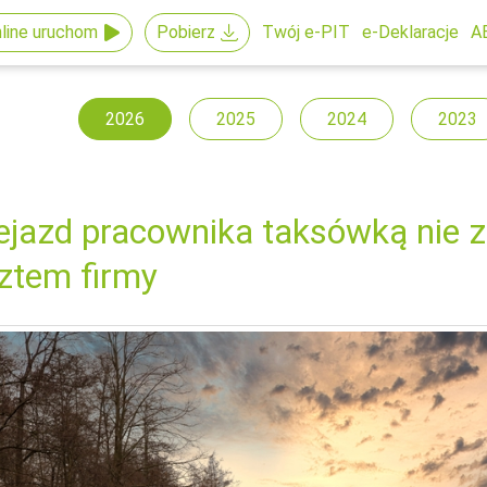
line uruchom
Pobierz
Twój e-PIT
e-Deklaracje
A
2026
2025
2024
2023
ejazd pracownika taksówką nie 
ztem firmy