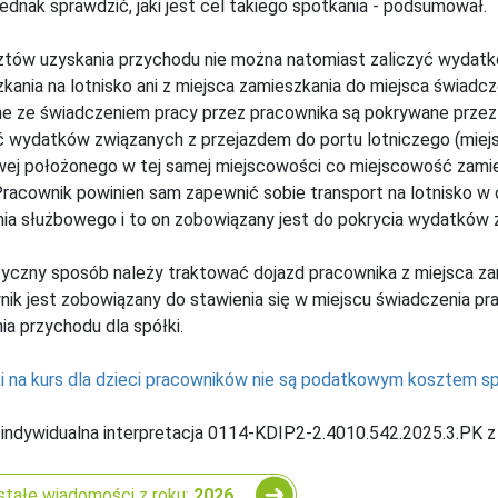
jednak sprawdzić, jaki jest cel takiego spotkania - podsumował.
tów uzyskania przychodu nie można natomiast zaliczyć wydatk
kania na lotnisko ani z miejsca zamieszkania do miejsca świadcz
e ze świadczeniem pracy przez pracownika są pokrywane przez
ć wydatków związanych z przejazdem do portu lotniczego (miej
ej położonego w tej samej miejscowości co miejscowość zamies
Pracownik powinien sam zapewnić sobie transport na lotnisko w
ia służbowego i to on zobowiązany jest do pokrycia wydatków 
yczny sposób należy traktować dojazd pracownika z miejsca zam
ik jest zobowiązany do stawienia się w miejscu świadczenia pra
ia przychodu dla spółki.
 na kurs dla dzieci pracowników nie są podatkowym kosztem sp
 indywidualna interpretacja 0114-KDIP2-2.4010.542.2025.3.PK z 
tałe wiadomości z roku:
2026