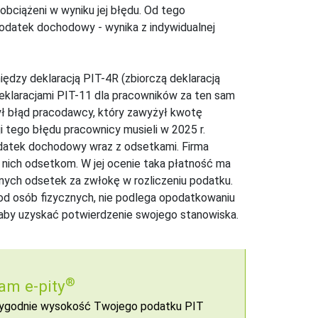
bciążeni w wyniku jej błędu. Od tego
 podatek dochodowy - wynika z indywidualnej
dzy deklaracją PIT-4R (zbiorczą deklaracją
eklaracjami PIT-11 dla pracowników za ten sam
był błąd pracodawcy, który zawyżył kwotę
 tego błędu pracownicy musieli w 2025 r.
odatek dochodowy wraz z odsetkami. Firma
ich odsetkom. W jej ocenie taka płatność ma
nych odsetek za zwłokę w rozliczeniu podatku.
od osób fizycznych, nie podlega opodatkowaniu
 aby uzyskać potwierdzenie swojego stanowiska.
®
am e-pity
 wygodnie wysokość Twojego podatku PIT