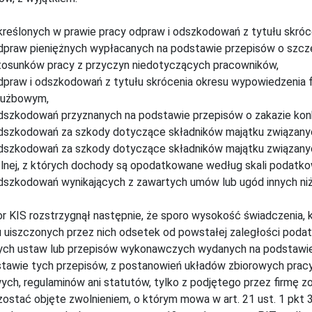
kreślonych w prawie pracy odpraw i odszkodowań z tytułu skró
dpraw pieniężnych wypłacanych na podstawie przepisów o szcz
tosunków pracy z przyczyn niedotyczących pracowników,
dpraw i odszkodowań z tytułu skrócenia okresu wypowiedzenia
łużbowym,
dszkodowań przyznanych na podstawie przepisów o zakazie konk
dszkodowań za szkody dotyczące składników majątku związanyc
dszkodowań za szkody dotyczące składników majątku związanyc
olnej, z których dochody są opodatkowane według skali podatko
dszkodowań wynikających z zawartych umów lub ugód innych ni
r KIS rozstrzygnął następnie, że sporo wysokość świadczenia,
u uiszczonych przez nich odsetek od powstałej zaległości podat
ych ustaw lub przepisów wykonawczych wydanych na podstawie
tawie tych przepisów, z postanowień układów zbiorowych pracy
ych, regulaminów ani statutów, tylko z podjętego przez firmę zo
ostać objęte zwolnieniem, o którym mowa w art. 21 ust. 1 pkt 