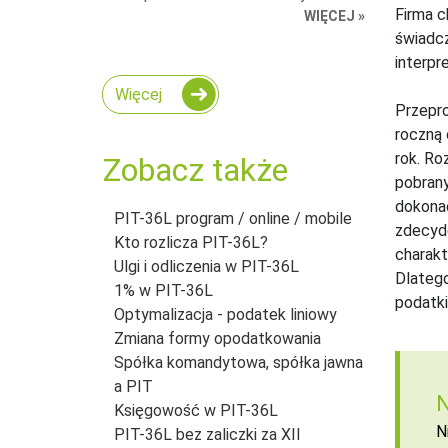
Firma c
WIĘCEJ »
świadcz
interpre
Więcej
Przepro
roczną 
rok. Ro
Zobacz także
pobrany
dokonać
PIT-36L program / online / mobile
zdecydo
Kto rozlicza PIT-36L?
charakt
Ulgi i odliczenia w PIT-36L
Dlatego
1% w PIT-36L
podatki
Optymalizacja - podatek liniowy
Zmiana formy opodatkowania
Spółka komandytowa, spółka jawna
a PIT
N
Księgowość w PIT-36L
N
PIT-36L bez zaliczki za XII