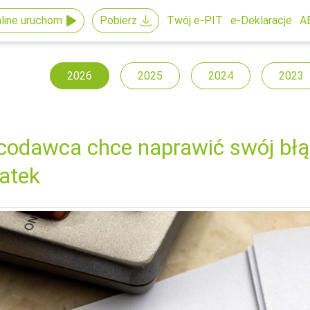
line uruchom
Pobierz
Twój e-PIT
e-Deklaracje
A
2026
2025
2024
2023
codawca chce naprawić swój błą
atek