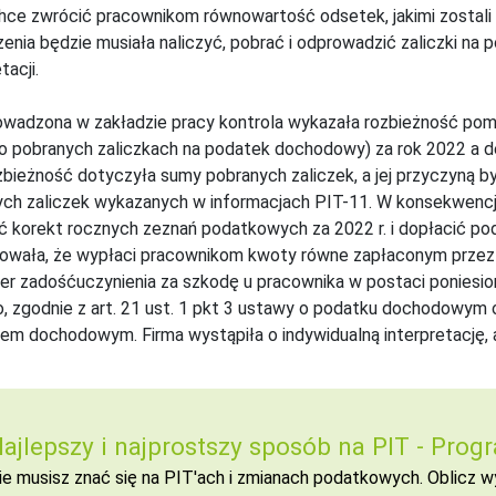
hce zwrócić pracownikom równowartość odsetek, jakimi zostali o
enia będzie musiała naliczyć, pobrać i odprowadzić zaliczki na
tacji.
wadzona w zakładzie pracy kontrola wykazała rozbieżność pomię
o pobranych zaliczkach na podatek dochodowy) za rok 2022 a d
zbieżność dotyczyła sumy pobranych zaliczek, a jej przyczyną 
ch zaliczek wykazanych w informacjach PIT-11. W konsekwencji
 korekt rocznych zeznań podatkowych za 2022 r. i dopłacić p
wała, że wypłaci pracownikom kwoty równe zapłaconym przez n
er zadośćuczynienia za szkodę u pracownika w postaci poniesio
, zgodnie z art. 21 ust. 1 pkt 3 ustawy o podatku dochodowym 
em dochodowym. Firma wystąpiła o indywidualną interpretację,
ajlepszy i najprostszy sposób na PIT -
Progr
ie musisz znać się na PIT'ach i zmianach podatkowych. Oblicz