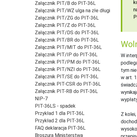
k
Załącznik PIT/B do PIT-36L
n
Załącznik PIT/WZ ulga na złe długi
P
Załącznik PIT/ZG do PIT-36L
Załącznik PIT/Z do PIT-36L
Załącznik PIT/DS do PIT-36L
Załącznik PIT/BR do PIT-36L
Woln
Załącznik PIT/MIT do PIT-36L
Załącznik PIT/IP do PIT-36L
W inter
Załącznik PIT/PM do PIT-36L
podlega
Załącznik PIT/NZI do PIT-36L
tym nie
Załącznik PIT/SE do PIT-36L
w art. 
Załącznik PIT-CSR do PIT-36L
świadcz
Załącznik PIT-RB do PIT-36L
wynikaj
NIP-7
wypłaty
PIT-36LS - spadek
Przykład 1 dla PIT-36L
Z kolei
Przykład 2 dla PIT-36L
dochodo
FAQ deklaracja PIT-36L
wysokoś
Broszura Ministerstwa
przepis