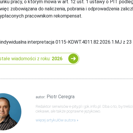
unku pracy, o którym mowa w art. 12 ust. 1 ustawy o PIT podl
więc zobowiązana do naliczenia, pobrania i odprowadzenia zali
ypłaconych pracownikom rekompensat.
 indywidualna interpretacja 0115-KDWT.4011.82.2026.1.MJ z 23 k
tałe wiadomości z roku:
2026
Piotr Ceregra
autor:
Redaktor serwisów e-pity.pl i jpk.info.pl. Dba o to, by tre
ciekawe, ale także poprawne językowo.
więcej artykułów autora