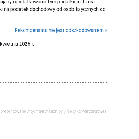
egający opodatkowaniu tym podatkiem. Firma
czki na podatek dochodowy od osób fizycznych od
Rekompensata nie jest odszkodowaniem
wietnia 2026 r.
ści prezentowane w tych serwisach były nie tylko wartościowe i