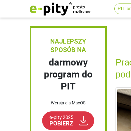
PIT on
NAJLEPSZY
SPOSÓB NA
darmowy
Pra
program do
pod
PIT
Wersja dla MacOS
e-pity 2025
POBIERZ