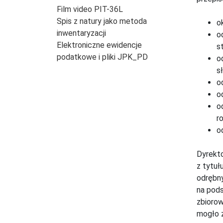
Film video PIT-36L
Spis z natury jako metoda
o
inwentaryzacji
o
Elektroniczne ewidencje
s
podatkowe i pliki JPK_PD
o
s
o
o
o
r
o
Dyrekto
z tytuł
odrębn
na pods
zbiorow
mogło z