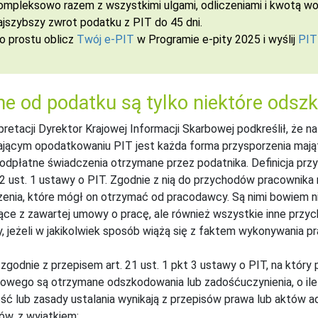
ompleksowo razem z wszystkimi ulgami, odliczeniami i kwotą wol
ajszybszy zwrot podatku z PIT do 45 dni.
o prostu oblicz
Twój e-PIT
w Programie e-pity 2025 i wyślij
PIT
e od podatku są tylko niektóre odsz
pretacji Dyrektor Krajowej Informacji Skarbowej podkreślił, ż
jącym opodatkowaniu PIT jest każda forma przysporzenia majątk
odpłatne świadczenia otrzymane przez podatnika. Definicja prz
12 ust. 1 ustawy o PIT. Zgodnie z nią do przychodów pracownika 
enia, które mógł on otrzymać od pracodawcy. Są nimi bowiem ni
ące z zawartej umowy o pracę, ale również wszystkie inne przyc
, jeżeli w jakikolwiek sposób wiążą się z faktem wykonywania pr
, zgodnie z przepisem art. 21 ust. 1 pkt 3 ustawy o PIT, na któ
wego są otrzymane odszkodowania lub zadośćuczynienia, o ile 
ć lub zasady ustalania wynikają z przepisów prawa lub aktów 
ów, z wyjątkiem: