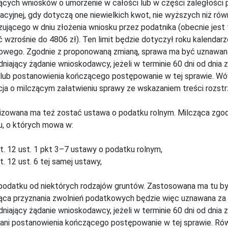
cych wniosków o umorzenie w całości lub w części zaległości 
acyjnej, gdy dotyczą one niewielkich kwot, nie wyższych niż r
ującego w dniu złożenia wniosku przez podatnika (obecnie jest t
 wzrośnie do 4806 zł). Ten limit będzie dotyczył roku kalendar
owego. Zgodnie z proponowaną zmianą, sprawa ma być uznawana
niający żądanie wnioskodawcy, jeżeli w terminie 60 dni od dnia
 lub postanowienia kończącego postępowanie w tej sprawie. W
ja o milczącym załatwieniu sprawy ze wskazaniem treści rozstr
zowana ma też zostać ustawa o podatku rolnym. Milcząca zgo
, o których mowa w:
rt. 12 ust. 1 pkt 3–7 ustawy o podatku rolnym,
t. 12 ust. 6 tej samej ustawy,
podatku od niektórych rodzajów gruntów. Zastosowana ma tu by
ca przyznania zwolnień podatkowych będzie więc uznawana za 
niający żądanie wnioskodawcy, jeżeli w terminie 60 dni od dnia
 ani postanowienia kończącego postępowanie w tej sprawie. R