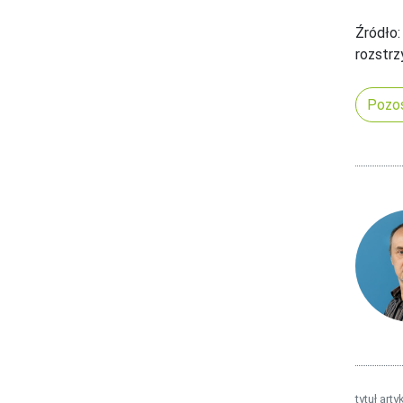
Źródło:
rozstrz
Pozos
tytuł arty