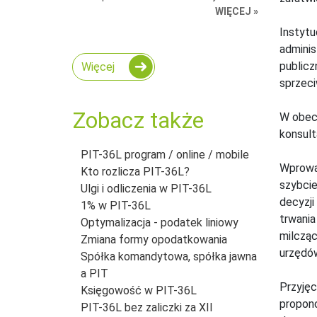
WIĘCEJ »
Instytu
adminis
publicz
Więcej
sprzeci
Zobacz także
W obecn
konsult
PIT-36L program / online / mobile
Wprowad
Kto rozlicza PIT-36L?
szybcie
Ulgi i odliczenia w PIT-36L
decyzji
1% w PIT-36L
trwania
Optymalizacja - podatek liniowy
milcząc
Zmiana formy opodatkowania
urzędów
Spółka komandytowa, spółka jawna
a PIT
Przyjęc
Księgowość w PIT-36L
propon
PIT-36L bez zaliczki za XII