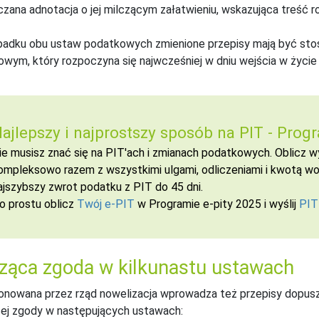
zana adnotacja o jej milczącym załatwieniu, wskazująca treść r
padku obu ustaw podatkowych zmienione przepisy mają być st
wym, który rozpoczyna się najwcześniej w dniu wejścia w życie t
ajlepszy i najprostszy sposób na PIT -
Progr
ie musisz znać się na PIT'ach i zmianach podatkowych. Oblicz
ompleksowo razem z wszystkimi ulgami, odliczeniami i kwotą wol
ajszybszy zwrot podatku z PIT do 45 dni.
o prostu oblicz
Twój e-PIT
w Programie e-pity 2025 i wyślij
PIT
ząca zgoda w kilkunastu ustawach
nowana przez rząd nowelizacja wprowadza też przepisy dopusz
ej zgody w następujących ustawach: