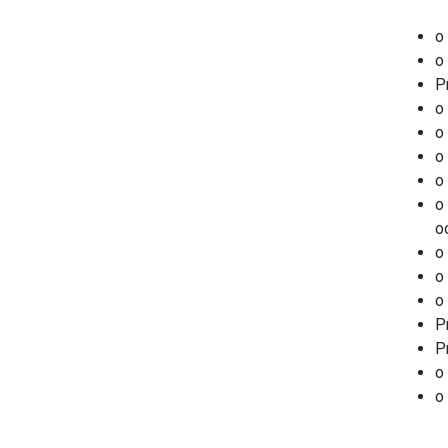
o
o
P
o
o
o
o
o
o
o
o
o
P
P
o
o