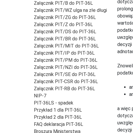
dotyczą
Załącznik PIT/B do PIT-36L
prolong
Załącznik PIT/WZ ulga na złe długi
obowiąz
Załącznik PIT/ZG do PIT-36L
wartość
Załącznik PIT/Z do PIT-36L
podatk
Załącznik PIT/DS do PIT-36L
uwzględ
Załącznik PIT/BR do PIT-36L
decyzji
Załącznik PIT/MIT do PIT-36L
adnotac
Załącznik PIT/IP do PIT-36L
Załącznik PIT/PM do PIT-36L
Znoweli
Załącznik PIT/NZI do PIT-36L
podatku
Załącznik PIT/SE do PIT-36L
Załącznik PIT-CSR do PIT-36L
a
Załącznik PIT-RB do PIT-36L
ar
NIP-7
PIT-36LS - spadek
a więc 
Przykład 1 dla PIT-36L
dotyczą
Przykład 2 dla PIT-36L
uwzględ
FAQ deklaracja PIT-36L
decyzji
Broszura Ministerstwa