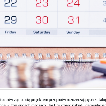
nistrów zajmie się projektem przepisów rozszerzających katalog
one w tzw. sposób milczący. Jest to część pakietu deregulacyj