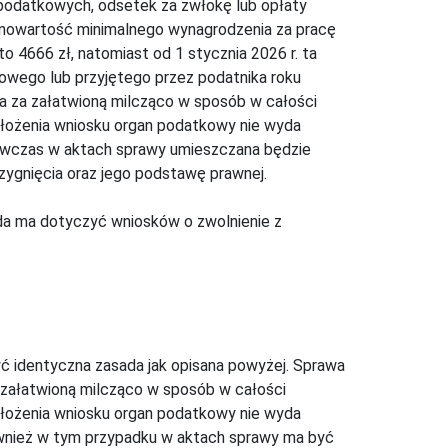
podatkowych, odsetek za zwłokę lub opłaty
ównowartość minimalnego wynagrodzenia za pracę
o 4666 zł, natomiast od 1 stycznia 2026 r. ta
zowego lub przyjętego przez podatnika roku
 za załatwioną milcząco w sposób w całości
 złożenia wniosku organ podatkowy nie wyda
ówczas w aktach sprawy umieszczana będzie
zygnięcia oraz jego podstawę prawnej.
da ma dotyczyć wniosków o zwolnienie z
ć identyczna zasada jak opisana powyżej. Sprawa
załatwioną milcząco w sposób w całości
 złożenia wniosku organ podatkowy nie wyda
ównież w tym przypadku w aktach sprawy ma być