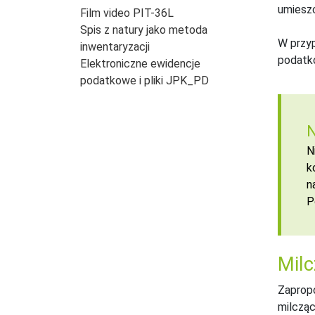
umieszc
Film video PIT-36L
Spis z natury jako metoda
W przy
inwentaryzacji
podatko
Elektroniczne ewidencje
podatkowe i pliki JPK_PD
N
N
k
n
P
Milc
Zapropo
milcząc