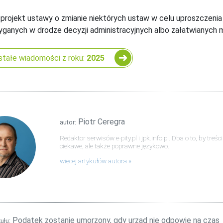
 projekt ustawy o zmianie niektórych ustaw w celu uproszczeni
yganych w drodze decyzji administracyjnych albo załatwianych
tałe wiadomości z roku:
2025
Piotr Ceregra
autor:
Redaktor serwisów e-pity.pl i jpk.info.pl. Dba o to, by tre
ciekawe, ale także poprawne językowo.
więcej artykułów autora
Podatek zostanie umorzony, gdy urząd nie odpowie na czas
kułu: