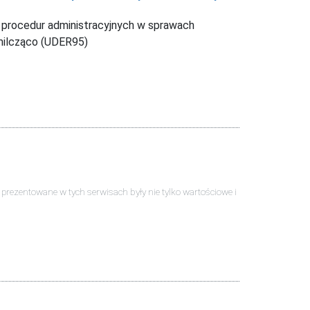
a procedur administracyjnych w sprawach
 milcząco (UDER95)
ści prezentowane w tych serwisach były nie tylko wartościowe i