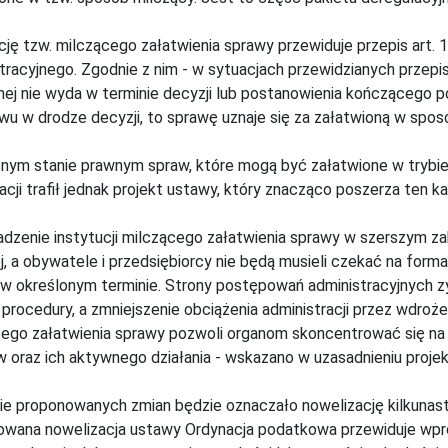
cję tzw. milczącego załatwienia sprawy przewiduje przepis art
tracyjnego. Zgodnie z nim - w sytuacjach przewidzianych przepisa
nej nie wyda w terminie decyzji lub postanowienia kończącego p
wu w drodze decyzji, to sprawę uznaje się za załatwioną w spos
ym stanie prawnym spraw, które mogą być załatwione w trybie m
acji trafił jednak projekt ustawy, który znacząco poszerza ten k
zenie instytucji milczącego załatwienia sprawy w szerszym za
j, a obywatele i przedsiębiorcy nie będą musieli czekać na formal
 w określonym terminie. Strony postępowań administracyjnych 
 procedury, a zmniejszenie obciążenia administracji przez wdroże
ego załatwienia sprawy pozwoli organom skoncentrować się n
 oraz ich aktywnego działania - wskazano w uzasadnieniu projek
ie proponowanych zmian będzie oznaczało nowelizację kilkunas
owana nowelizacja ustawy Ordynacja podatkowa przewiduje wpr