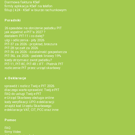
Darmowa faktura KSeF
firmly aplikacja KSeF na telefon
fillup | k24 - KSeF w biurze rachunkowym
Poradniki
26 sposobów na obniżenie podatku PIT
jak wypełnić e-PIT'a 2027 ?
dostałem PIT-11 i co dalej?
ulgi i odliczenia - pity 2026
PIT-37 za 2026 - przykład, broszura
PIT-28 ryczałt za 2026
PIT-36 za 2026 - działalność gospodarcza
PIT-36L za 2026 - podatek liniowy 19%
kiedy otrzymasz zwrot podatku?
PIT-11, PIT-8C, PIT-4R i IFT - Płatnik PIT
rozliczenie PIT przez urząd skarbowy
e-Deklaracje
sprawdź i rozlicz Twój e PIT 2026
dlaczego warto sprawdzić Twój e-PIT
FAQ do usługi Twój e-PIT
e-Urząd Skarbowy obsługa online
kody weryfikacji UPO e-deklaracji
znajdź kod Urzędu Skarbowego
e-deklaracje VAT, CIT, PCC oraz inne
Pomoc
FAQ
filmy Video