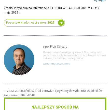
Źródło: indywidualna interpretacja 0111-KDIB2-1.4010.53.2025.2.AJ z 9
maja 2025 r.
Pozostałe wiadomości z roku:
2025
Piotr Ceregra
autor:
Redaktor serwisów e-pity.pl i jpk.info.pl. Dba o to, by treści
prezentowane w tych serwisach były nie tylko wartościowe i
ciekawe, ale także poprawne językowo.
więcej artykułów autora
Estoński CIT od darowizn i prywatnych wydatków wspólników
tytuł artykułu:
2025-06-02
data publikacji:
NAJLEPSZY SPOSÓB NA