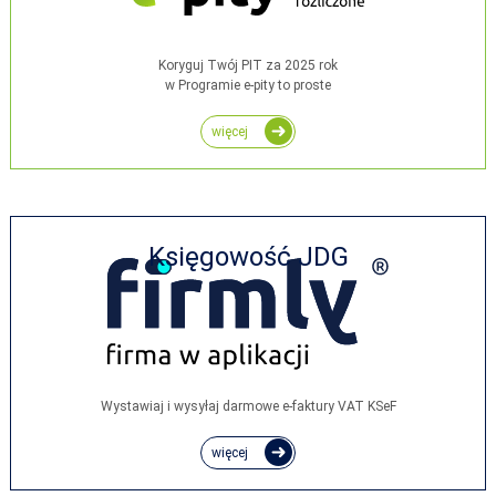
Koryguj Twój PIT za 2025 rok
w Programie e-pity to proste
więcej
Księgowość JDG
Wystawiaj i wysyłaj darmowe e‑faktury VAT KSeF
więcej