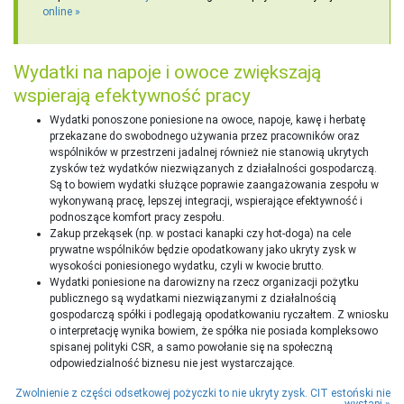
online
Wydatki na napoje i owoce zwiększają
wspierają efektywność pracy
Wydatki ponoszone poniesione na owoce, napoje, kawę i herbatę
przekazane do swobodnego używania przez pracowników oraz
wspólników w przestrzeni jadalnej również nie stanowią ukrytych
zysków też wydatków niezwiązanych z działalności gospodarczą.
Są to bowiem wydatki służące poprawie zaangażowania zespołu w
wykonywaną pracę, lepszej integracji, wspierające efektywność i
podnoszące komfort pracy zespołu.
Zakup przekąsek (np. w postaci kanapki czy hot-doga) na cele
prywatne wspólników będzie opodatkowany jako ukryty zysk w
wysokości poniesionego wydatku, czyli w kwocie brutto.
Wydatki poniesione na darowizny na rzecz organizacji pożytku
publicznego są wydatkami niezwiązanymi z działalnością
gospodarczą spółki i podlegają opodatkowaniu ryczałtem. Z wniosku
o interpretację wynika bowiem, że spółka nie posiada kompleksowo
spisanej polityki CSR, a samo powołanie się na społeczną
odpowiedzialność biznesu nie jest wystarczające.
Zwolnienie z części odsetkowej pożyczki to nie ukryty zysk. CIT estoński nie
wystąpi