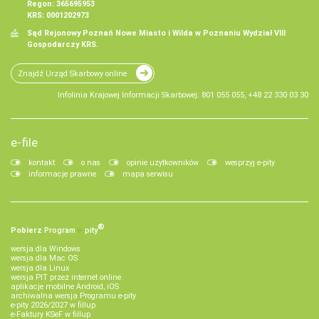
Regon: 365695953
KRS: 0001202973
Sąd Rejonowy Poznań Nowe Miasto i Wilda w Poznaniu Wydział VIII
Gospodarczy KRS.
Znajdź Urząd Skarbowy online
Infolinia Krajowej Informacji Skarbowej: 801 055 055, +48 22 330 03 30
e-file
kontakt
o nas
opinie użytkowników
wesprzyj e-pity
informacje prawne
mapa serwisu
®
Pobierz
Program
e‑
pity
wersja dla Windows
wersja dla Mac OS
wersja dla Linux
wersja PIT przez internet online
aplikacje mobilne Android, iOS
archiwalna wersja Programu e-pity
e-pity 2026/2027 w fillup
e‑Faktury KSeF w fillup