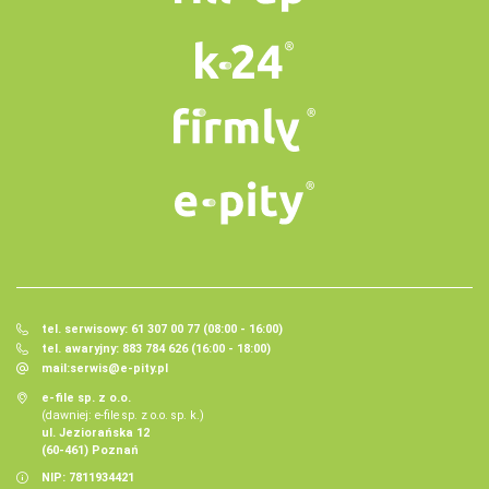
tel. serwisowy: 61 307 00 77 (08:00 - 16:00)
tel. awaryjny: 883 784 626 (16:00 - 18:00)
mail:
serwis@e-pity.pl
e-file sp. z o.o.
(dawniej: e-file sp. z o.o. sp. k.)
ul. Jeziorańska 12
(60-461) Poznań
NIP: 7811934421