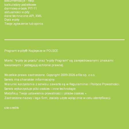
dokumentacja - help
kalkulatory podatkowe
darmowy e-book PIT-11
aktualności e-pity
dane techniczne API, XML
Dysk e-pity
Twoje zgłoszenie lub opinia
Program e-pity® Najlepsze w POLSCE.
Marki: "e-pity po prostu" oraz "e-pity Program" są zarejestrowanymi znakami
towarowymi i podlegają ochronie prawnej.
Wszelkie prawa zastrzeżone. Copyright 2009-2026
e-file sp. z o.o.
Serwis ma charakter informacyjny.
Warunki korzystania z serwisu zawarte są w
Regulaminie
i
Polityce Prywatności
.
Serwis wykorzystuje
pliki cookies i inne technologie
.
Modyfikuj Twoje ustawienia prywatności i plików cookies »
Zastrzeżone nazwy i loga firm, zostały użyte wyłącznie w celu identyfikacji.
site credits