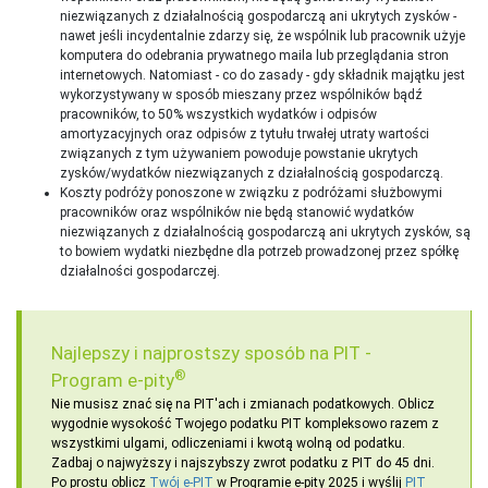
niezwiązanych z działalnością gospodarczą ani ukrytych zysków -
nawet jeśli incydentalnie zdarzy się, że wspólnik lub pracownik użyje
komputera do odebrania prywatnego maila lub przeglądania stron
internetowych. Natomiast - co do zasady - gdy składnik majątku jest
wykorzystywany w sposób mieszany przez wspólników bądź
pracowników, to 50% wszystkich wydatków i odpisów
amortyzacyjnych oraz odpisów z tytułu trwałej utraty wartości
związanych z tym używaniem powoduje powstanie ukrytych
zysków/wydatków niezwiązanych z działalnością gospodarczą.
Koszty podróży ponoszone w związku z podróżami służbowymi
pracowników oraz wspólników nie będą stanowić wydatków
niezwiązanych z działalnością gospodarczą ani ukrytych zysków, są
to bowiem wydatki niezbędne dla potrzeb prowadzonej przez spółkę
działalności gospodarczej.
Najlepszy i najprostszy sposób na PIT -
®
Program e-pity
Nie musisz znać się na PIT'ach i zmianach podatkowych. Oblicz
wygodnie wysokość Twojego podatku PIT kompleksowo razem z
wszystkimi ulgami, odliczeniami i kwotą wolną od podatku.
Zadbaj o najwyższy i najszybszy zwrot podatku z PIT do 45 dni.
Po prostu oblicz
Twój e-PIT
w Programie e-pity 2025 i wyślij
PIT