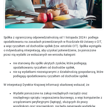
Spółka z ograniczoną odpowiedzialnością od 1 listopada 2024 r. podlega
opodatkowaniu na zasadach przewidzianych w Rozdziale 6b Ustawy o CIT,
a więc ryczałtem od dochodów spółek (tzw. estoński CIT). Spółka wystąpiła
o indywidualną interpretację, aby uzyskać potwierdzenie, że ponoszone
przez nią wydatki ze wskazanych we wniosku kategorii:
nie stanowią dla spółki ukrytych zysków, które podlegają
opodatkowaniu ryczałtem od dochodów spółek,
nie są wydatkami niezwiązanymi z działalnością gospodarczą, które
podlegają opodatkowaniu ryczałtem od dochodów spółek.
W interpretacji Dyrektor Krajowej Informacji skarbowej wskazał, że:
Wydatki ponoszone na zakup niezbędnych narzędzi oraz
niezbędnego sprzętu i wyposażenia biurowego, a więc komputerów z
urządzeniami peryferyjnymi (laptopy), służących do pracy
wspólnikom oraz pracownikom, nie będą generowały wydatków