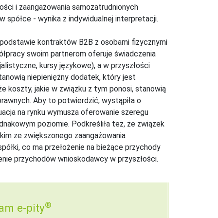
ności i zaangażowania samozatrudnionych
półce - wynika z indywidualnej interpretacji.
 podstawie kontraktów B2B z osobami fizycznymi
łpracy swoim partnerom oferuje świadczenia
listyczne, kursy językowe), a w przyszłości
tanowią niepieniężny dodatek, który jest
że koszty, jakie w związku z tym ponosi, stanowią
awnych. Aby to potwierdzić, wystąpiła o
tuacja na rynku wymusza oferowanie szeregu
ednakowym poziomie. Podkreśliła też, że związek
tkim ze zwiększonego zaangażowania
ółki, co ma przełożenie na bieżące przychody
eczenie przychodów wnioskodawcy w przyszłości.
®
am e-pity