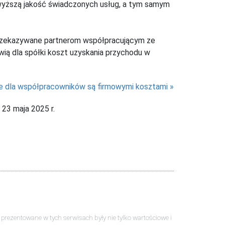
 wyższą jakość świadczonych usług, a tym samym
przekazywane partnerom współpracującym ze
ią dla spółki koszt uzyskania przychodu w
e dla współpracowników są firmowymi kosztami
23 maja 2025 r.
ści prezentowane w tych serwisach były nie tylko wartościowe i