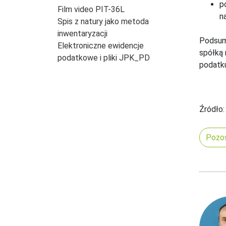
p
Film video PIT-36L
n
Spis z natury jako metoda
inwentaryzacji
Podsumo
Elektroniczne ewidencje
spółką 
podatkowe i pliki JPK_PD
podatk
Źródło:
Pozos