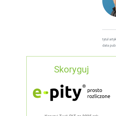
tytuł arty
data publ
Skoryguj