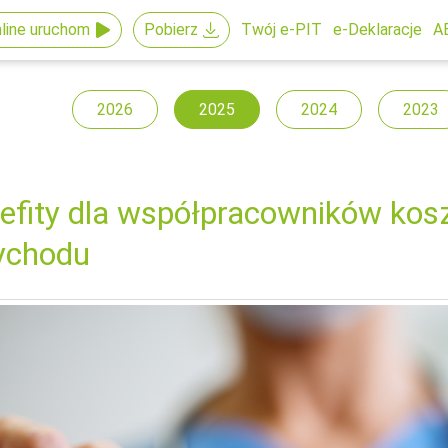
line uruchom
Pobierz
Twój e-PIT
e-Deklaracje
A
2026
2025
2024
2023
efity dla współpracowników kos
ychodu