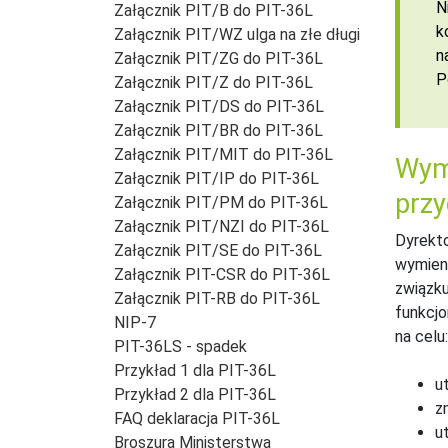
N
Załącznik PIT/B do PIT-36L
k
Załącznik PIT/WZ ulga na złe długi
n
Załącznik PIT/ZG do PIT-36L
P
Załącznik PIT/Z do PIT-36L
Załącznik PIT/DS do PIT-36L
Załącznik PIT/BR do PIT-36L
Załącznik PIT/MIT do PIT-36L
Wyma
Załącznik PIT/IP do PIT-36L
prz
Załącznik PIT/PM do PIT-36L
Załącznik PIT/NZI do PIT-36L
Dyrekto
Załącznik PIT/SE do PIT-36L
wymieni
Załącznik PIT-CSR do PIT-36L
związku
Załącznik PIT-RB do PIT-36L
funkcjo
NIP-7
na celu:
PIT-36LS - spadek
Przykład 1 dla PIT-36L
u
Przykład 2 dla PIT-36L
z
FAQ deklaracja PIT-36L
u
Broszura Ministerstwa