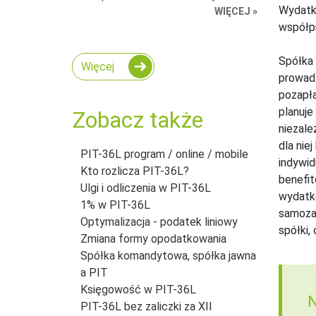
Wydatki
WIĘCEJ »
współpr
Spółka 
Więcej
prowad
pozapła
planuje
Zobacz także
niezale
dla nie
PIT-36L program / online / mobile
indywid
Kto rozlicza PIT-36L?
benefit
Ulgi i odliczenia w PIT-36L
wydatk
1% w PIT-36L
samozat
Optymalizacja - podatek liniowy
spółki,
Zmiana formy opodatkowania
Spółka komandytowa, spółka jawna
a PIT
Księgowość w PIT-36L
N
PIT-36L bez zaliczki za XII