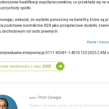
odnoszenie kwalifikacji współpracowników, co przekłada się na
a przychody spółki.
wując, wskazał, że wydatki ponoszony na benefity, które są 
na podstawie kontraktów B2B jako pozapłacowe dodatki, stanow
u dochodowym od osób prawnych.
Kawa i owoc
 indywidualna interpretacja 0111-KDIB1-1.4010.125.2025.2.KM z 
tałe wiadomości z roku:
2025
Piotr Ceregra
autor:
Redaktor serwisów e-pity.pl i jpk.info.pl. Dba o to, by tre