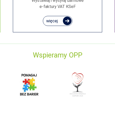
Wystawiaj i wysyłaj darmowe
e‑faktury VAT KSeF
więcej
Wspieramy OPP