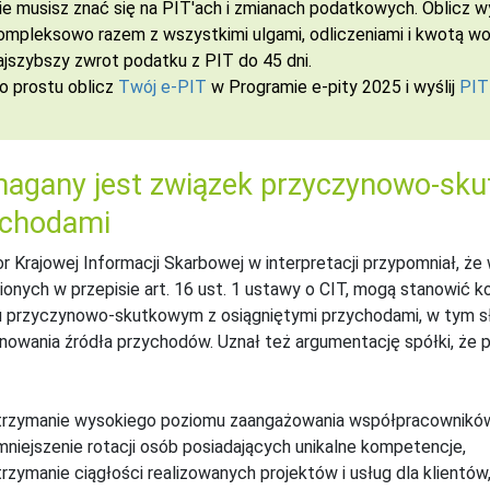
ie musisz znać się na PIT'ach i zmianach podatkowych. Oblicz
ompleksowo razem z wszystkimi ulgami, odliczeniami i kwotą wol
ajszybszy zwrot podatku z PIT do 45 dni.
o prostu oblicz
Twój e-PIT
w Programie e-pity 2025 i wyślij
PIT
gany jest związek przyczynowo-skut
ychodami
r Krajowej Informacji Skarbowej w interpretacji przypomniał, że
onych w przepisie art. 16 ust. 1 ustawy o CIT, mogą stanowić k
 przyczynowo-skutkowym z osiągniętymi przychodami, w tym sł
nowania źródła przychodów. Uznał też argumentację spółki, że 
trzymanie wysokiego poziomu zaangażowania współpracowników
mniejszenie rotacji osób posiadających unikalne kompetencje,
trzymanie ciągłości realizowanych projektów i usług dla klientów