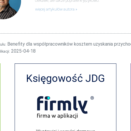
ciekawe, ale także poprawne językowo.
więcej artykułów autora
Benefity dla współpracowników kosztem uzyskania przycho
kułu:
2025-04-18
ikacji:
Księgowość JDG