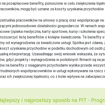
 na pozapłacowe benefity, ponoszone w celu zwiększenia lojal
acowników, mogą być uznane za koszty uzyskania przychodów w s
zatrudnia pracowników na umowy o pracę oraz współpracuje na
zącymi jednoosobowe działalności gospodarcze. W ramach wspó
cowe (opieka medyczna, karty sportowe, kursy i szkolenia specja
 rozszerzyć listę benefitów o kolejne świadczenia. Te benefity s
żny od wynagrodzenia za świadczone usługi. Spółka jest zdania, 
j koszt uzyskania przychodów w podatku dochodowym od osób pr
ualną interpretację. Uzasadniając swój wniosek wskazała, że sy
ów, gdyż projekty i wynagrodzenia w podobnych firmach są na j
ów na benefity z osiąganymi przychodami wynika przede wszys
rudnionych współpracowników w usługi wykonywane na rzecz sp
 oraz ich zwiększonej lojalności, co z kolei wpływa na zabezpi
ajlepszy i najprostszy sposób na PIT -
Progr