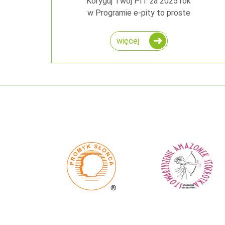
Koryguj Twój PIT za 2025 rok
w Programie e-pity to proste
więcej