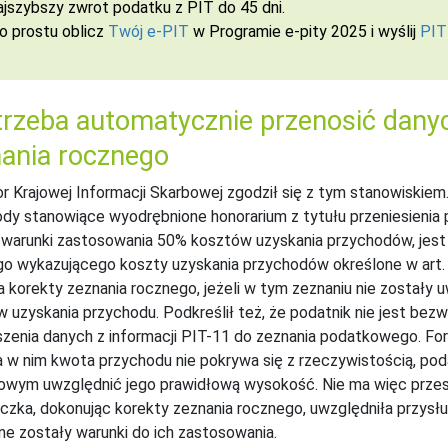
ajszybszy zwrot podatku z PIT do 45 dni.
o prostu oblicz
Twój e-PIT
w Programie e-pity 2025 i wyślij
PIT
trzeba automatycznie przenosić danyc
ania rocznego
r Krajowej Informacji Skarbowej zgodził się z tym stanowiskiem
dy stanowiące wyodrębnione honorarium z tytułu przeniesienia
 warunki zastosowania 50% kosztów uzyskania przychodów, jest
o wykazującego koszty uzyskania przychodów określone w art. 2
a korekty zeznania rocznego, jeżeli w tym zeznaniu nie został
 uzyskania przychodu. Podkreślił też, że podatnik nie jest b
zenia danych z informacji PIT-11 do zeznania podatkowego. Form
 w nim kwota przychodu nie pokrywa się z rzeczywistością, pod
wym uwzględnić jego prawidłową wysokość. Nie ma więc przesz
czka, dokonując korekty zeznania rocznego, uwzględniła przysług
ne zostały warunki do ich zastosowania.