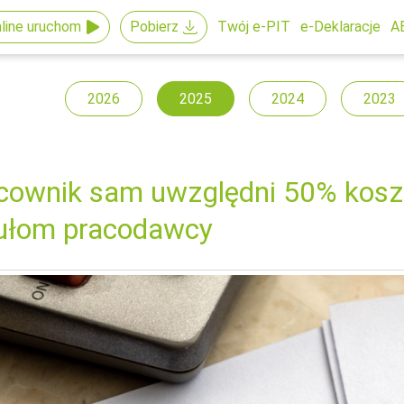
line uruchom
Pobierz
Twój e-PIT
e-Deklaracje
A
2026
2025
2024
2023
cownik sam uwzględni 50% kosz
ułom pracodawcy