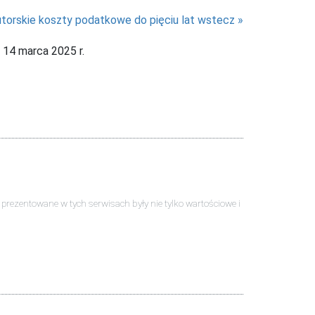
utorskie koszty podatkowe do pięciu lat wstecz
 14 marca 2025 r.
ści prezentowane w tych serwisach były nie tylko wartościowe i