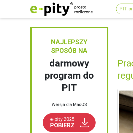
PIT on
NAJLEPSZY
SPOSÓB NA
darmowy
Pra
program do
reg
PIT
Wersja dla MacOS
e-pity 2025
POBIERZ