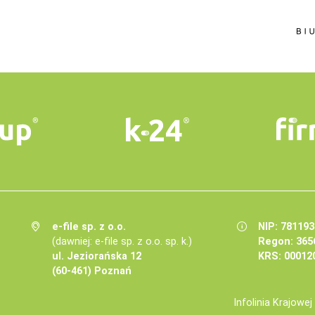
e-file sp. z o.o.
NIP: 78119
(dawniej: e-file sp. z o.o. sp. k.)
Regon: 365
ul. Jeziorańska 12
KRS: 00012
(60-461) Poznań
Infolinia Krajowe