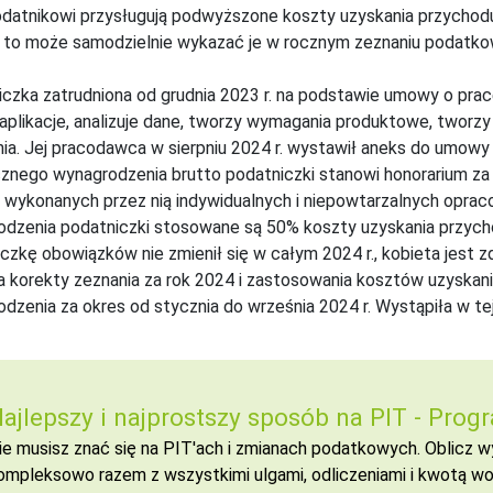
odatnikowi przysługują podwyższone koszty uzyskania przychodu,
 to może samodzielnie wykazać je w rocznym zeznaniu podatkowym
iczka zatrudniona od grudnia 2023 r. na podstawie umowy o p
 aplikacje, analizuje dane, tworzy wymagania produktowe, tworz
ia. Jej pracodawca w sierpniu 2024 r. wystawił aneks do umowy
znego wynagrodzenia brutto podatniczki stanowi honorarium za
 wykonanych przez nią indywidualnych i niepowtarzalnych opraco
odzenia podatniczki stosowane są 50% koszty uzyskania przyc
czkę obowiązków nie zmienił się w całym 2024 r., kobieta jest z
a korekty zeznania za rok 2024 i zastosowania kosztów uzyska
dzenia za okres od stycznia do września 2024 r. Wystąpiła w tej
ajlepszy i najprostszy sposób na PIT -
Progr
ie musisz znać się na PIT'ach i zmianach podatkowych. Oblicz
ompleksowo razem z wszystkimi ulgami, odliczeniami i kwotą wol