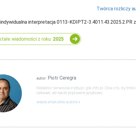
Twórca rozliczy a
 indywidualna interpretacja 0113-KDIPT2-3.4011.43.2025.2.PR z
tałe wiadomości z roku:
2025
Piotr Ceregra
autor:
Redaktor serwisów e-pity.pl i jpk.info.pl. Dba o to, by tre
ciekawe, ale także poprawne językowo.
więcej artykułów autora