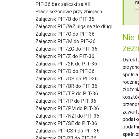
n
PIT-36 bez zaliczki za XII
P
Prace sezonowe przy zbiorach
Załącznik PIT/B do PIT-36
Załącznik PIT/WZ ulga na złe długi
Załącznik PIT/O do PIT-36
Nie 
Załącznik PIT/M do PIT-36
zezn
Załącznik PIT/ZG do PIT-36
Załącznik PIT/Z do PIT-36
Dyrekto
Załącznik PIT/2K do PIT-36
przycho
Załącznik PIT/D do PIT-36
spełnia
Załącznik PIT/DS do PIT-36
roczneg
Załącznik PIT/BR do PIT-36
złożeni
Załącznik PIT/TP do PIT-36
kosztów
Załącznik PIT/IP do PIT-36
przenos
Załącznik PIT/PM do PIT-36
zawarta
Załącznik PIT/NZI do PIT-36
podatko
Załącznik PIT/SE do PIT-36
podatni
Załącznik PIT-CSR do PIT-36
spełnio
Załącznik PIT-RB do PIT-36