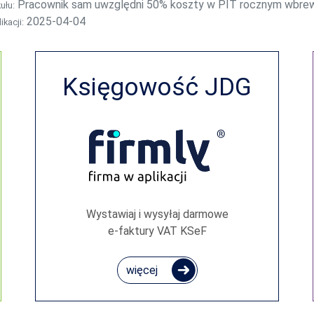
Pracownik sam uwzględni 50% koszty w PIT rocznym wbre
kułu:
2025-04-04
ikacji:
Księgowość JDG
Wystawiaj i wysyłaj darmowe
e‑faktury VAT KSeF
więcej