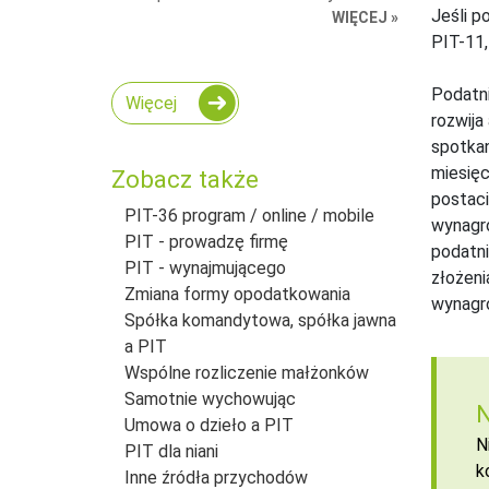
Jeśli p
WIĘCEJ »
PIT-11,
Podatn
Więcej
rozwija
spotkan
miesięc
Zobacz także
postaci
PIT-36 program / online / mobile
wynagr
PIT - prowadzę firmę
podatni
PIT - wynajmującego
złożeni
Zmiana formy opodatkowania
wynagro
Spółka komandytowa, spółka jawna
a PIT
Wspólne rozliczenie małżonków
Samotnie wychowując
N
Umowa o dzieło a PIT
N
PIT dla niani
k
Inne źródła przychodów