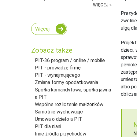
WIĘCEJ »
Prezyd
zwolnie
ulgą dl
Więcej
Projekt
Zobacz także
dzieci,
sprawow
PIT-36 program / online / mobile
pełnole
PIT - prowadzę firmę
zastępc
PIT - wynajmującego
umieszc
Zmiana formy opodatkowania
albo po
Spółka komandytowa, spółka jawna
oblicze
a PIT
Wspólne rozliczenie małżonków
Samotnie wychowując
Umowa o dzieło a PIT
N
PIT dla niani
N
Inne źródła przychodów