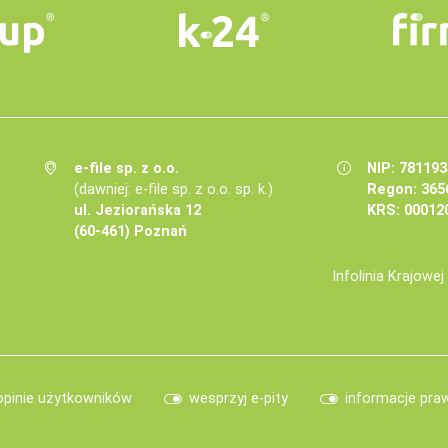
e-file sp. z o.o.
NIP: 78119
(dawniej: e-file sp. z o.o. sp. k.)
Regon: 365
ul. Jeziorańska 12
KRS: 00012
(60-461) Poznań
Infolinia Krajowe
opinie użytkowników
wesprzyj e-pity
informacje pra