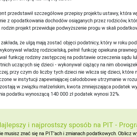
ent przedstawił szczegółowe przepisy projektu ustawy, która
nie z opodatkowania dochodów osiąganych przez rodziców, któr
a rodzin projekt przewiduje podwyższenie progu w skali podatko
 zakłada, że ulgą mają zostać objęci podatnicy, który w roku p
 wykonywał władzę rodzicielską, pełnił funkcję opiekuna prawnego
ał funkcję rodziny zastępczej na podstawie orzeczenia sądu lu
tnich uczących się dzieci - wykonywał ciążący na nim obowiązek
zej, przy czym do liczby tych dzieci nie wlicza się dzieci, któr
zone w instytucji zapewniającej całodobowe utrzymanie w rozu
zostają w związku małżeńskim, kwota zmniejszająca podatek wy
nia podatku wynoszącą 140 000 zł podatek wynosi 32%.
ajlepszy i najprostszy sposób na PIT -
Progr
ie musisz znać się na PIT'ach i zmianach podatkowych. Oblicz