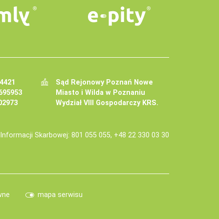
34421
Sąd Rejonowy Poznań Nowe
695953
Miasto i Wilda w Poznaniu
02973
Wydział VIII Gospodarczy KRS.
j Informacji Skarbowej: 801 055 055, +48 22 330 03 30
wne
mapa serwisu