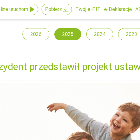
line uruchom
Pobierz
Twój e-PIT
e-Deklaracje
A
2026
2025
2024
2023
zydent przedstawił projekt ustaw