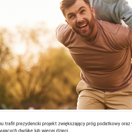
u trafił prezydencki projekt zwiększający próg podatkowy oraz
jących dwójkę lub więcej dzieci.