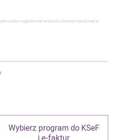
ła studia magisterskie w Szkole Głównej Handlowej w
n
Wybierz program do KSeF
i e-faktur