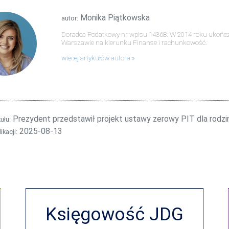
Monika Piątkowska
autor:
Doradca Podatkowy nr wpisu 14368. W 2014 roku ukończy
Warszawie na kierunku Finanse i rachunkowość.
więcej artykułów autora
Prezydent przedstawił projekt ustawy zerowy PIT dla rodzi
kułu:
2025-08-13
ikacji:
Księgowość JDG