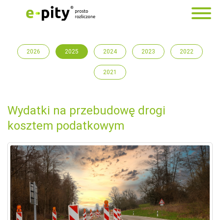
2026
2025
2024
2023
2022
2021
Wydatki na przebudowę drogi
kosztem podatkowym