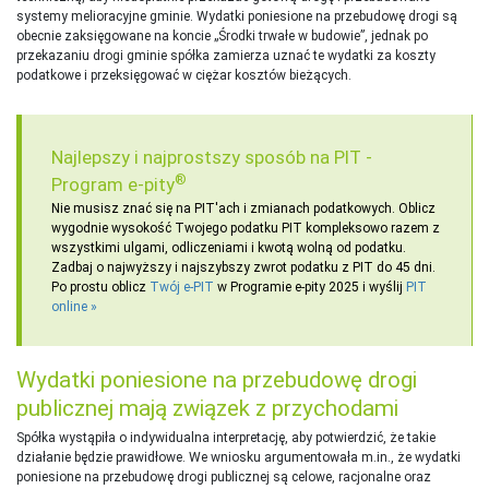
systemy melioracyjne gminie. Wydatki poniesione na przebudowę drogi są
obecnie zaksięgowane na koncie „Środki trwałe w budowie”, jednak po
przekazaniu drogi gminie spółka zamierza uznać te wydatki za koszty
podatkowe i przeksięgować w ciężar kosztów bieżących.
Najlepszy i najprostszy sposób na PIT -
®
Program e-pity
Nie musisz znać się na PIT'ach i zmianach podatkowych. Oblicz
wygodnie wysokość Twojego podatku PIT kompleksowo razem z
wszystkimi ulgami, odliczeniami i kwotą wolną od podatku.
Zadbaj o najwyższy i najszybszy zwrot podatku z PIT do 45 dni.
Po prostu oblicz
Twój e-PIT
w Programie e-pity 2025 i wyślij
PIT
online
Wydatki poniesione na przebudowę drogi
publicznej mają związek z przychodami
Spółka wystąpiła o indywidualna interpretację, aby potwierdzić, że takie
działanie będzie prawidłowe. We wniosku argumentowała m.in., że wydatki
poniesione na przebudowę drogi publicznej są celowe, racjonalne oraz