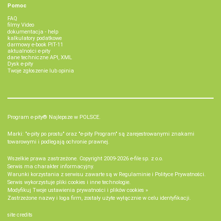
Pomoc
FAQ
filmy Video
dokumentacja - help
kalkulatory podatkowe
darmowy e-book PIT-11
aktualności e-pity
dane techniczne API, XML
Dysk e-pity
Twoje zgłoszenie lub opinia
Program e-pity® Najlepsze w POLSCE.
Marki: "e-pity po prostu" oraz "e-pity Program" są zarejestrowanymi znakami
towarowymi i podlegają ochronie prawnej.
Wszelkie prawa zastrzeżone. Copyright 2009-2026
e-file sp. z o.o.
Serwis ma charakter informacyjny.
Warunki korzystania z serwisu zawarte są w
Regulaminie
i
Polityce Prywatności
.
Serwis wykorzystuje
pliki cookies i inne technologie
.
Modyfikuj Twoje ustawienia prywatności i plików cookies »
Zastrzeżone nazwy i loga firm, zostały użyte wyłącznie w celu identyfikacji.
site credits