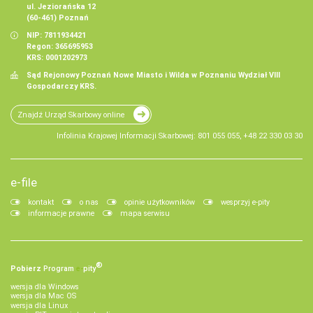
ul. Jeziorańska 12
(60-461) Poznań
NIP: 7811934421
Regon: 365695953
KRS: 0001202973
Sąd Rejonowy Poznań Nowe Miasto i Wilda w Poznaniu Wydział VIII
Gospodarczy KRS.
Znajdź Urząd Skarbowy online
Infolinia Krajowej Informacji Skarbowej: 801 055 055, +48 22 330 03 30
e-file
kontakt
o nas
opinie użytkowników
wesprzyj e-pity
informacje prawne
mapa serwisu
®
Pobierz
Program
e‑
pity
wersja dla Windows
wersja dla Mac OS
wersja dla Linux