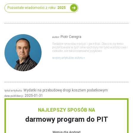
Pozostałe wiadomości z roku:
2025
Piotr Ceregra
autor:
Redaktor serwisów e-pity.pl i jpk.info.pl. Dba o to, by treści
prezentowane w tych serwisach były nie tylko wartościowe i
ciekawe, ale także poprawne językowo.
więcej artykułów autora
Wydatki na przebudowę drogi kosztem podatkowym
tytuł artykułu:
2025-01-31
data publikacji:
NAJLEPSZY SPOSÓB NA
darmowy program do PIT
Wersja dla Android