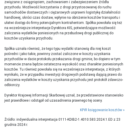
związane z osiągnięciem, zachowaniem i zabezpieczeniem źródła
przychodu. Możliwość korzystania z drogi przystosowanej do ruchu
samochodów dostawczych i ciężarowych usprawni logistykę działalności
handlowej, skróci czas dostaw, wpłynie na obniżenie kosztów transportu i
ułatwi dostęp do firmy potencjalnym kontrahentom. Spółka powołała się też
na wcześniejsze interpretacje Dyrektora KIS, potwierdzające możliwość
zaliczenia wydatków poniesionych na przebudowę drogi publicznej do
kosztów uzyskania przychodu.
Spółka uznała również, że tego typu wydatki stanowią dla niej koszt
pośredni i jako takie, powinny zostać zaliczone w koszty uzyskania
przychodów w dacie protokołu przekazania drogi gminie, bo dopiero w tym
momencie znana będzie ostateczna wysokość oraz charakter poniesionych
kosztów. Tu również powołała się na wcześniejsze interpretacje, z których
wynikało, że w przypadku inwestycji drogowych podstawą dającą prawo do
zaliczenia wydatków w koszty uzyskania przychodu jest protokół zdawczo-
odbiorczy.
Dyrektor Krajowej Informacji Skarbowej uznał, że przedstawione stanowisko
jest prawidłowe i odstąpił od uzasadnienia prawnego tej oceny.
KPiR księgowanie kosztów
Źródło: indywidualna interpretacja 0111-KDIB2-1.4010.583.2024.1.ED z 23
grudnia 2024 r.