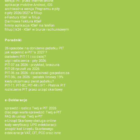
wersja PIT przez internet online
aplikacje mobilne Android, iOS
archiwalna wersja Programu e-pity
e-pity 2026/2027 w fillup
e‑Faktury KSeF w fillup
Darmowa faktura KSeF
firmly aplikacja KSeF na telefon
fillup | k24 - KSeF w biurze rachunkowym
Poradniki
26 sposobów na obniżenie podatku PIT
jak wypełnić e-PIT'a 2027 ?
dostałem PIT-11 i co dalej?
ulgi i odliczenia - pity 2026
PIT-37 za 2026 - przykład, broszura
PIT-28 ryczałt za 2026
PIT-36 za 2026 - działalność gospodarcza
PIT-36L za 2026 - podatek liniowy 19%
kiedy otrzymasz zwrot podatku?
PIT-11, PIT-8C, PIT-4R i IFT - Płatnik PIT
rozliczenie PIT przez urząd skarbowy
e-Deklaracje
sprawdź i rozlicz Twój e PIT 2026
dlaczego warto sprawdzić Twój e-PIT
FAQ do usługi Twój e-PIT
e-Urząd Skarbowy obsługa online
kody weryfikacji UPO e-deklaracji
znajdź kod Urzędu Skarbowego
e-deklaracje VAT, CIT, PCC oraz inne