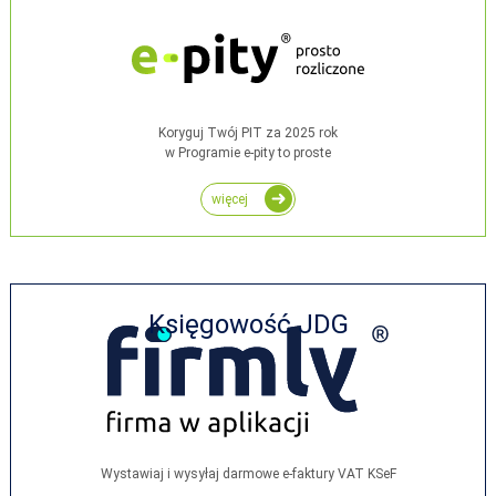
Koryguj Twój PIT za 2025 rok
w Programie e-pity to proste
więcej
Księgowość JDG
Wystawiaj i wysyłaj darmowe e‑faktury VAT KSeF