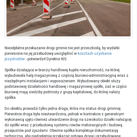
Nieodpłatne przekazanie drogi gminie nie jest przeszkodą, by wydatki
poniesione na jej przebudowę uwzględnić w
kosztach uzyskania
przychodów
- potwierdził Dyrektor KIS.
Spółka działająca w branży handlowej kupiła nieruchomość, na której
wybudowała halę magazynową z częścią biurowo-administracyjną wraz z
niezbędnymi instalacjami i wyposażeniem. Wybudowany obiekt służy
podstawowej działalności handlowej i magazynowej spółki, zaś w części
biurowej mają siedziby podmioty z grupy kapitałowej, do której należy
spółka.
Do obiektu prowadzi tylko jedna droga, która ma status drogi gminnej.
Pierwotnie droga była nieutwardzona, jednak w kontrakcie z generalnym
wykonawcą ujęto również utwardzenie drogi na szerokości działki należącej
do spółki wraz z przebudową systemu rowów melioracyjnych i budową
przepustów pod zjazdami. Obecnie spółka kompletuje dokumentację
techniczną, aby niedopłatnie przekazać gotową drogę i przebudowane