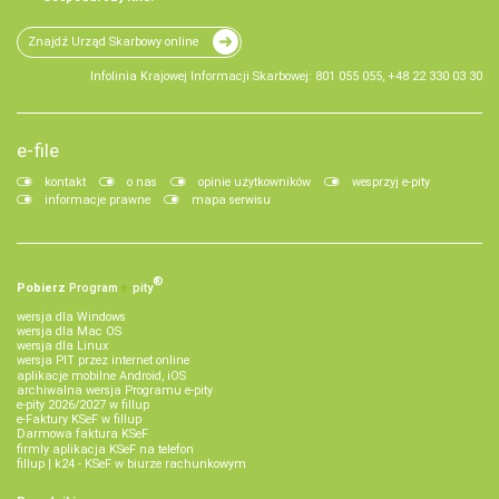
Znajdź Urząd Skarbowy online
Infolinia Krajowej Informacji Skarbowej: 801 055 055, +48 22 330 03 30
e-file
kontakt
o nas
opinie użytkowników
wesprzyj e-pity
informacje prawne
mapa serwisu
®
Pobierz
Program
e‑
pity
wersja dla Windows
wersja dla Mac OS
wersja dla Linux
wersja PIT przez internet online
aplikacje mobilne Android, iOS
archiwalna wersja Programu e-pity
e-pity 2026/2027 w fillup
e‑Faktury KSeF w fillup
Darmowa faktura KSeF
firmly aplikacja KSeF na telefon
fillup | k24 - KSeF w biurze rachunkowym