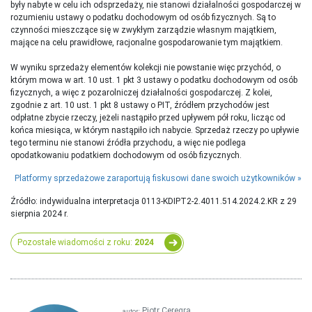
były nabyte w celu ich odsprzedaży, nie stanowi działalności gospodarczej w
rozumieniu ustawy o podatku dochodowym od osób fizycznych. Są to
czynności mieszczące się w zwykłym zarządzie własnym majątkiem,
mające na celu prawidłowe, racjonalne gospodarowanie tym majątkiem.
W wyniku sprzedaży elementów kolekcji nie powstanie więc przychód, o
którym mowa w art. 10 ust. 1 pkt 3 ustawy o podatku dochodowym od osób
fizycznych, a więc z pozarolniczej działalności gospodarczej. Z kolei,
zgodnie z art. 10 ust. 1 pkt 8 ustawy o PIT, źródłem przychodów jest
odpłatne zbycie rzeczy, jeżeli nastąpiło przed upływem pół roku, licząc od
końca miesiąca, w którym nastąpiło ich nabycie. Sprzedaż rzeczy po upływie
tego terminu nie stanowi źródła przychodu, a więc nie podlega
opodatkowaniu podatkiem dochodowym od osób fizycznych.
Platformy sprzedażowe zaraportują fiskusowi dane swoich użytkowników
Źródło: indywidualna interpretacja 0113-KDIPT2-2.4011.514.2024.2.KR z 29
sierpnia 2024 r.
Pozostałe wiadomości z roku:
2024
Piotr Ceregra
autor: