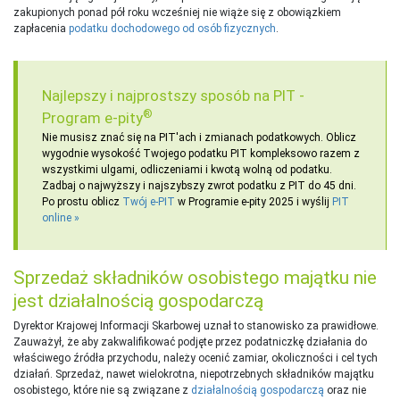
zakupionych ponad pół roku wcześniej nie wiąże się z obowiązkiem
zapłacenia
podatku dochodowego od osób fizycznych
.
Najlepszy i najprostszy sposób na PIT -
®
Program e-pity
Nie musisz znać się na PIT'ach i zmianach podatkowych. Oblicz
wygodnie wysokość Twojego podatku PIT kompleksowo razem z
wszystkimi ulgami, odliczeniami i kwotą wolną od podatku.
Zadbaj o najwyższy i najszybszy zwrot podatku z PIT do 45 dni.
Po prostu oblicz
Twój e-PIT
w Programie e-pity 2025 i wyślij
PIT
online
Sprzedaż składników osobistego majątku nie
jest działalnością gospodarczą
Dyrektor Krajowej Informacji Skarbowej uznał to stanowisko za prawidłowe.
Zauważył, że aby zakwalifikować podjęte przez podatniczkę działania do
właściwego źródła przychodu, należy ocenić zamiar, okoliczności i cel tych
działań. Sprzedaż, nawet wielokrotna, niepotrzebnych składników majątku
osobistego, które nie są związane z
działalnością gospodarczą
oraz nie