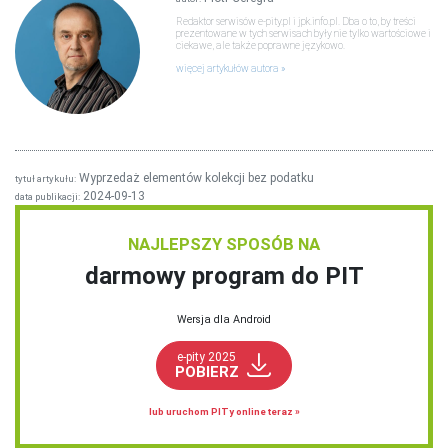
Redaktor serwisów e-pity.pl i jpk.info.pl. Dba o to, by treści
prezentowane w tych serwisach były nie tylko wartościowe i
ciekawe, ale także poprawne językowo.
więcej artykułów autora
Wyprzedaż elementów kolekcji bez podatku
tytuł artykułu:
2024-09-13
data publikacji:
NAJLEPSZY SPOSÓB NA
darmowy program do PIT
Wersja dla Android
e-pity 2025
POBIERZ
lub uruchom PITy online teraz »