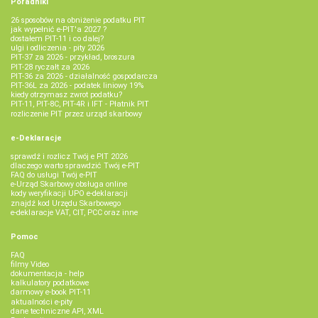
Poradniki
26 sposobów na obniżenie podatku PIT
jak wypełnić e-PIT'a 2027 ?
dostałem PIT-11 i co dalej?
ulgi i odliczenia - pity 2026
PIT-37 za 2026 - przykład, broszura
PIT-28 ryczałt za 2026
PIT-36 za 2026 - działalność gospodarcza
PIT-36L za 2026 - podatek liniowy 19%
kiedy otrzymasz zwrot podatku?
PIT-11, PIT-8C, PIT-4R i IFT - Płatnik PIT
rozliczenie PIT przez urząd skarbowy
e-Deklaracje
sprawdź i rozlicz Twój e PIT 2026
dlaczego warto sprawdzić Twój e-PIT
FAQ do usługi Twój e-PIT
e-Urząd Skarbowy obsługa online
kody weryfikacji UPO e-deklaracji
znajdź kod Urzędu Skarbowego
e-deklaracje VAT, CIT, PCC oraz inne
Pomoc
FAQ
filmy Video
dokumentacja - help
kalkulatory podatkowe
darmowy e-book PIT-11
aktualności e-pity
dane techniczne API, XML