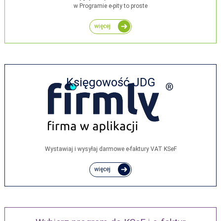
w Programie e-pity to proste
więcej
Księgowość JDG
Wystawiaj i wysyłaj darmowe e‑faktury VAT KSeF
więcej