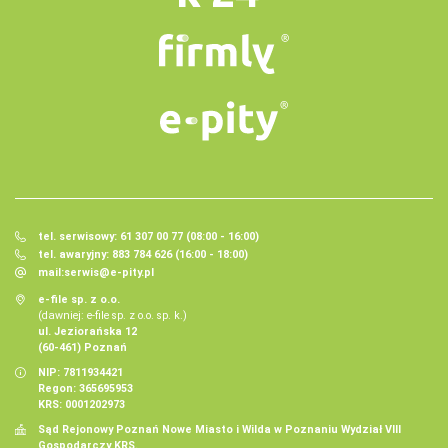
tel. serwisowy: 61 307 00 77 (08:00 - 16:00)
tel. awaryjny: 883 784 626 (16:00 - 18:00)
mail:
serwis@e-pity.pl
e-file sp. z o.o.
(dawniej: e-file sp. z o.o. sp. k.)
ul. Jeziorańska 12
(60-461) Poznań
NIP: 7811934421
Regon: 365695953
KRS: 0001202973
Sąd Rejonowy Poznań Nowe Miasto i Wilda w Poznaniu Wydział VIII
Gospodarczy KRS.