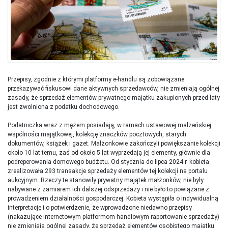
Przepisy, zgodnie z którymi platformy e-handlu są zobowiązane
przekazywać fiskusowi dane aktywnych sprzedawców, nie zmieniają ogólnej
zasady, że sprzedaż elementów prywatnego majątku zakupionych przed laty
jest zwolniona z podatku dochodowego.
Podatniczka wraz z mężem posiadają, w ramach ustawowej małżeńskiej
wspólności majątkowej, kolekcję znaczków pocztowych, starych
dokumentów, książek i gazet. Małżonkowie zakończyli powiększanie kolekcji
około 10 lat temu, zaś od około 5 lat wyprzedają jej elementy, głównie dla
podreperowania domowego budżetu. Od stycznia do lipca 2024 r. kobieta
zrealizowała 293 transakcje sprzedaży elementów tej kolekcji na portalu
aukcyjnym. Rzeczy te stanowiły prywatny majątek małżonków, nie były
nabywane z zamiarem ich dalszej odsprzedaży i nie było to powiązane z
prowadzeniem działalności gospodarczej. Kobieta wystąpiła o indywidualną
interpretację i o potwierdzenie, że wprowadzone niedawno przepisy
(nakazujące internetowym platformom handlowym raportowanie sprzedaży)
nie zmieniają ogólnej zasady, że sprzedaż elementów osobistego majątku