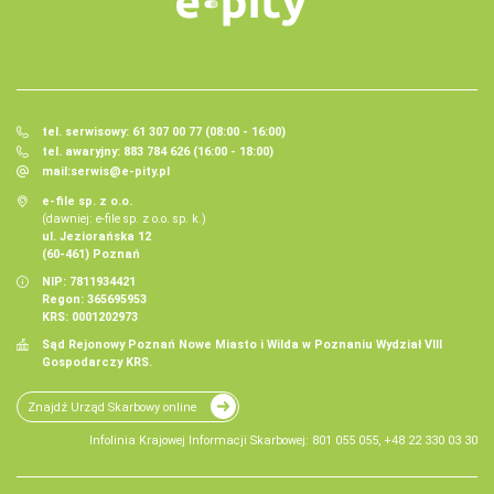
tel. serwisowy: 61 307 00 77 (08:00 - 16:00)
tel. awaryjny: 883 784 626 (16:00 - 18:00)
mail:
serwis@e-pity.pl
e-file sp. z o.o.
(dawniej: e-file sp. z o.o. sp. k.)
ul. Jeziorańska 12
(60-461) Poznań
NIP: 7811934421
Regon: 365695953
KRS: 0001202973
Sąd Rejonowy Poznań Nowe Miasto i Wilda w Poznaniu Wydział VIII
Gospodarczy KRS.
Znajdź Urząd Skarbowy online
Infolinia Krajowej Informacji Skarbowej: 801 055 055, +48 22 330 03 30