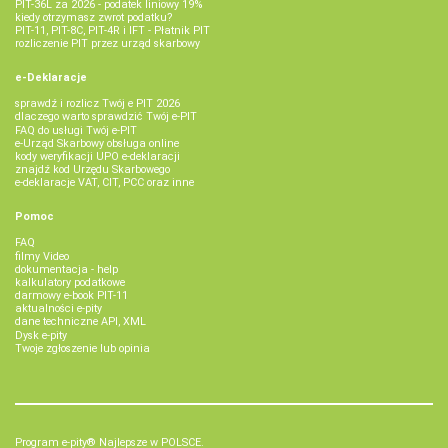
PIT-36L za 2026 - podatek liniowy 19%
kiedy otrzymasz zwrot podatku?
PIT-11, PIT-8C, PIT-4R i IFT - Płatnik PIT
rozliczenie PIT przez urząd skarbowy
e-Deklaracje
sprawdź i rozlicz Twój e PIT 2026
dlaczego warto sprawdzić Twój e-PIT
FAQ do usługi Twój e-PIT
e-Urząd Skarbowy obsługa online
kody weryfikacji UPO e-deklaracji
znajdź kod Urzędu Skarbowego
e-deklaracje VAT, CIT, PCC oraz inne
Pomoc
FAQ
filmy Video
dokumentacja - help
kalkulatory podatkowe
darmowy e-book PIT-11
aktualności e-pity
dane techniczne API, XML
Dysk e-pity
Twoje zgłoszenie lub opinia
Program e-pity® Najlepsze w POLSCE.