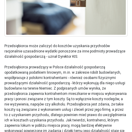
Przedsiębiorca może zaliczyć do kosztów uzyskania przychodów
racjonalnie uzasadnione wydatki ponoszone za inne podmioty prowadzące
działalność gospodarczą - uznał Dyrektor KIS.
Przedsiębiorca prowadzący w Polsce działalność gospodarczą
opodatkowaną podatkiem liniowym, m.in. w zakresie robót budowlanych,
współpracuje z polskimi kontrahentami - również osobami fizycznymi
prowadzącymi działalność gospodarczą - którzy wykonują dla niego usługi
budowlane na terenie Niemiec. Z podpisanych umów wynika, że
przedsiębiorca zapewnia kontrahentom mieszkanie w miejscu wykonywania
pracy i ponosi związane z tym koszty. Są to wyłącznie koszty noclegów, a
nie wyżywienia, napojów czy alkoholu. Przedsiębiorca jest zdania, że takie
koszty są związane z wykonaniem usług i zleceń przez jego firmę, a przez
to z uzyskaniem przychodu, dlatego powinien mieć prawo do uwzględnienia
ich w kosztach uzyskania przychodu. Jak twierdzi, kontrahenci, którym
zapewnia lokum w pobliżu miejsca pracy, mogą bardziej efektywnie
wykonywać powierzone im zadania i dzięki temu jego działalność staje się