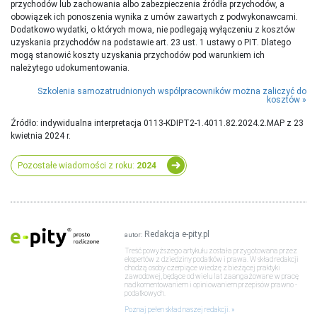
przychodów lub zachowania albo zabezpieczenia źródła przychodów, a
obowiązek ich ponoszenia wynika z umów zawartych z podwykonawcami.
Dodatkowo wydatki, o których mowa, nie podlegają wyłączeniu z kosztów
uzyskania przychodów na podstawie art. 23 ust. 1 ustawy o PIT. Dlatego
mogą stanowić koszty uzyskania przychodów pod warunkiem ich
należytego udokumentowania.
Szkolenia samozatrudnionych współpracowników można zaliczyć do
kosztów
Źródło: indywidualna interpretacja 0113-KDIPT2-1.4011.82.2024.2.MAP z 23
kwietnia 2024 r.
Pozostałe wiadomości z roku:
2024
Redakcja e-pity.pl
autor:
Treść powyższego artykułu została przygotowana przez
ekspertów z dziedziny podatków i prawa. W skład redakcji
chodzą osoby czerpiące wiedzę z bieżącej praktyki
zawodowej, będące od wielu lat zaangażowane w pracę
nad komentowaniem i opiniowaniem przepisów prawno -
podatkowych.
Poznaj pełen skład naszej redakcji.