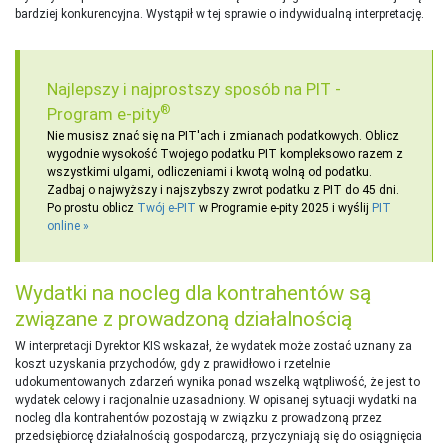
bardziej konkurencyjna. Wystąpił w tej sprawie o indywidualną interpretację.
Najlepszy i najprostszy sposób na PIT -
®
Program e-pity
Nie musisz znać się na PIT'ach i zmianach podatkowych. Oblicz
wygodnie wysokość Twojego podatku PIT kompleksowo razem z
wszystkimi ulgami, odliczeniami i kwotą wolną od podatku.
Zadbaj o najwyższy i najszybszy zwrot podatku z PIT do 45 dni.
Po prostu oblicz
Twój e-PIT
w Programie e-pity 2025 i wyślij
PIT
online
Wydatki na nocleg dla kontrahentów są
związane z prowadzoną działalnością
W interpretacji Dyrektor KIS wskazał, że wydatek może zostać uznany za
koszt uzyskania przychodów, gdy z prawidłowo i rzetelnie
udokumentowanych zdarzeń wynika ponad wszelką wątpliwość, że jest to
wydatek celowy i racjonalnie uzasadniony. W opisanej sytuacji wydatki na
nocleg dla kontrahentów pozostają w związku z prowadzoną przez
przedsiębiorcę działalnością gospodarczą, przyczyniają się do osiągnięcia