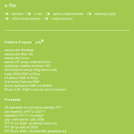
e-file
kontakt
o nas
opinie użytkowników
wesprzyj e-pity
informacje prawne
mapa serwisu
®
Pobierz
Program
e‑
pity
wersja dla Windows
wersja dla Mac OS
wersja dla Linux
wersja PIT przez internet online
aplikacje mobilne Android, iOS
archiwalna wersja Programu e-pity
e-pity 2026/2027 w fillup
e‑Faktury KSeF w fillup
Darmowa faktura KSeF
firmly aplikacja KSeF na telefon
fillup | k24 - KSeF w biurze rachunkowym
Poradniki
26 sposobów na obniżenie podatku PIT
jak wypełnić e-PIT'a 2027 ?
dostałem PIT-11 i co dalej?
ulgi i odliczenia - pity 2026
PIT-37 za 2026 - przykład, broszura
PIT-28 ryczałt za 2026
PIT-36 za 2026 - działalność gospodarcza