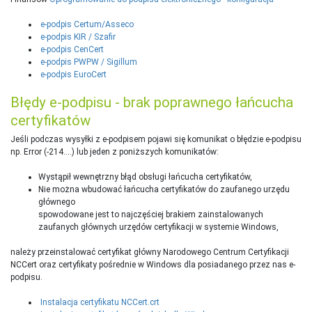
e-podpis Certum/Asseco
e-podpis KIR / Szafir
e-podpis CenCert
e-podpis PWPW / Sigillum
e-podpis EuroCert
Błędy e-podpisu - brak poprawnego łańcucha
certyfikatów
Jeśli podczas wysyłki z e-podpisem pojawi się komunikat o błędzie e-podpisu
np. Error (-214….) lub jeden z poniższych komunikatów:
Wystąpił wewnętrzny błąd obsługi łańcucha certyfikatów,
Nie można wbudować łańcucha certyfikatów do zaufanego urzędu
głównego
spowodowane jest to najczęściej brakiem zainstalowanych
zaufanych głównych urzędów certyfikacji w systemie Windows,
należy przeinstalować certyfikat główny Narodowego Centrum Certyfikacji
NCCert oraz certyfikaty pośrednie w Windows dla posiadanego przez nas e-
podpisu.
Instalacja certyfikatu NCCert.crt