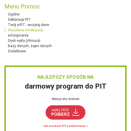
Menu Pomoc
Ogólne
Deklaracje PIT
Twój e-PIT - wczytaj dane
Wysyłanie e-Deklaracji
e-Doręczenia
Dysk e-pity (chmura)
Bazy danych, zapis danych
Dodatkowe
NAJLEPSZY SPOSÓB NA
darmowy program do PIT
Wersja dla Android
e-pity 2025
POBIERZ
lub uruchom PITy online teraz »