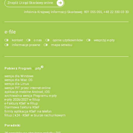
Znajdź Urząd Skarbowy online
Infolinia Krajowej Informacji Skarbowej: 801 055 055, +48 22 330 03 30
e-file
kontakt
o nas
opinie użytkowników
wesprzyj e-pity
informacje prawne
mapa serwisu
®
Pobierz
Program
e‑
pity
wersja dla Windows
wersja dla Mac OS
wersja dla Linux
wersja PIT przez internet online
aplikacje mobilne Android, iOS
archiwalna wersja Programu e-pity
e-pity 2026/2027 w fillup
e‑Faktury KSeF w fillup
Darmowa faktura KSeF
firmly aplikacja KSeF na telefon
fillup | k24 - KSeF w biurze rachunkowym
Poradniki