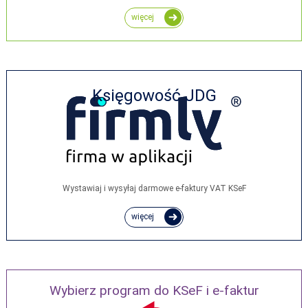
więcej
Księgowość JDG
Wystawiaj i wysyłaj darmowe e‑faktury VAT KSeF
więcej
Wybierz program do KSeF i e-faktur