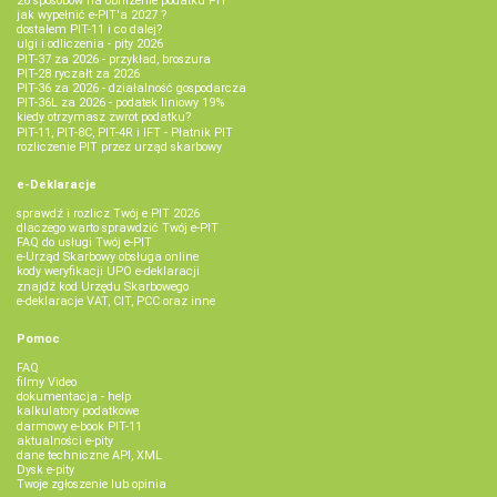
26 sposobów na obniżenie podatku PIT
jak wypełnić e-PIT'a 2027 ?
dostałem PIT-11 i co dalej?
ulgi i odliczenia - pity 2026
PIT-37 za 2026 - przykład, broszura
PIT-28 ryczałt za 2026
PIT-36 za 2026 - działalność gospodarcza
PIT-36L za 2026 - podatek liniowy 19%
kiedy otrzymasz zwrot podatku?
PIT-11, PIT-8C, PIT-4R i IFT - Płatnik PIT
rozliczenie PIT przez urząd skarbowy
e-Deklaracje
sprawdź i rozlicz Twój e PIT 2026
dlaczego warto sprawdzić Twój e-PIT
FAQ do usługi Twój e-PIT
e-Urząd Skarbowy obsługa online
kody weryfikacji UPO e-deklaracji
znajdź kod Urzędu Skarbowego
e-deklaracje VAT, CIT, PCC oraz inne
Pomoc
FAQ
filmy Video
dokumentacja - help
kalkulatory podatkowe
darmowy e-book PIT-11
aktualności e-pity
dane techniczne API, XML
Dysk e-pity
Twoje zgłoszenie lub opinia