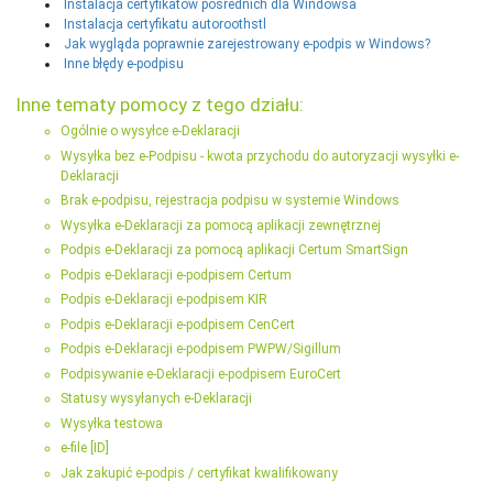
Instalacja certyfikatów pośrednich dla Windowsa
Instalacja certyfikatu autoroothstl
Jak wygląda poprawnie zarejestrowany e-podpis w Windows?
Inne błędy e-podpisu
Inne tematy pomocy z tego działu:
Ogólnie o wysyłce e-Deklaracji
Wysyłka bez e-Podpisu - kwota przychodu do autoryzacji wysyłki e-
Deklaracji
Brak e-podpisu, rejestracja podpisu w systemie Windows
Wysyłka e-Deklaracji za pomocą aplikacji zewnętrznej
Podpis e-Deklaracji za pomocą aplikacji Certum SmartSign
Podpis e-Deklaracji e-podpisem Certum
Podpis e-Deklaracji e-podpisem KIR
Podpis e-Deklaracji e-podpisem CenCert
Podpis e-Deklaracji e-podpisem PWPW/Sigillum
Podpisywanie e-Deklaracji e-podpisem EuroCert
Statusy wysyłanych e-Deklaracji
Wysyłka testowa
e-file [ID]
Jak zakupić e-podpis / certyfikat kwalifikowany