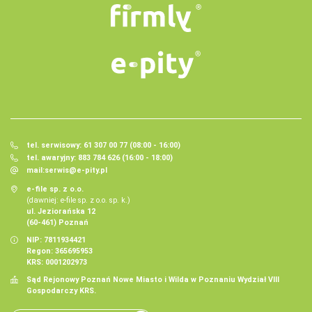
tel. serwisowy: 61 307 00 77 (08:00 - 16:00)
tel. awaryjny: 883 784 626 (16:00 - 18:00)
mail:
serwis@e-pity.pl
e-file sp. z o.o.
(dawniej: e-file sp. z o.o. sp. k.)
ul. Jeziorańska 12
(60-461) Poznań
NIP: 7811934421
Regon: 365695953
KRS: 0001202973
Sąd Rejonowy Poznań Nowe Miasto i Wilda w Poznaniu Wydział VIII
Gospodarczy KRS.