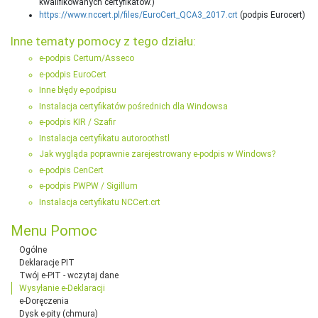
kwalifikowanych certyfikatów.)
https://www.nccert.pl/files/EuroCert_QCA3_2017.crt
(podpis Eurocert)
Inne tematy pomocy z tego działu:
e-podpis Certum/Asseco
e-podpis EuroCert
Inne błędy e-podpisu
Instalacja certyfikatów pośrednich dla Windowsa
e-podpis KIR / Szafir
Instalacja certyfikatu autoroothstl
Jak wygląda poprawnie zarejestrowany e-podpis w Windows?
e-podpis CenCert
e-podpis PWPW / Sigillum
Instalacja certyfikatu NCCert.crt
Menu Pomoc
Ogólne
Deklaracje PIT
Twój e-PIT - wczytaj dane
Wysyłanie e-Deklaracji
e-Doręczenia
Dysk e-pity (chmura)