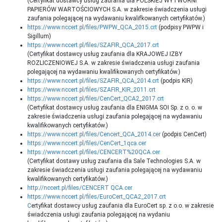
(Certyfikat dostawcy usług zaufania dla POLSKIEJ WYTWÓRNI
PAPIERÓW WARTOŚCIOWYCH S.A. w zakresie świadczenia usługi
zaufania polegającej na wydawaniu kwalifkowanych certyfikatów.)
https://www.nccert.pl/files/PWPW_QCA_2015.crt
(podpisy PWPW i
Sigillum)
https://www.nccert.pl/files/SZAFIR_QCA_2017.crt
(Certyfikat dostawcy usług zaufania dla KRAJOWEJ IZBY
ROZLICZENIOWEJ S.A. w zakresie świadczenia usługi zaufania
polegającej na wydawaniu kwalifikowanych certyfikatów.)
https://www.nccert.pl/files/SZAFIR_QCA_2014.crt
(podpis KIR)
https://www.nccert.pl/files/SZAFIR_KIR_2011.crt
https://www.nccert.pl/files/CenCert_QCA2_2017.crt
(Certyfikat dostawcy usług zaufania dla ENIGMA SOI Sp. z o. o. w
zakresie świadczenia usługi zaufania polegającej na wydawaniu
kwalifikowanych certyfikatów.)
https://www.nccert.pl/files/Cencert_QCA_2014.cer
(podpis CenCert)
https://www.nccert.pl/files/CenCert_1qca.cer
https://www.nccert.pl/files/CENCERT%20QCA.cer
(Certyfikat dostawy usług zaufania dla Sale Technologies S.A. w
zakresie świadczenia usługi zaufania polegającej na wydawaniu
kwalifikowanych certyfikatów.)
http://nccert.pl/files/CENCERT QCA.cer
https://www.nccert.pl/files/EuroCert_QCA2_2017.crt
C
ertyfikat dostawcy usług zaufania dla EuroCert sp. z o.o. w zakresie
świadczenia usługi zaufania polegającej na wydaniu