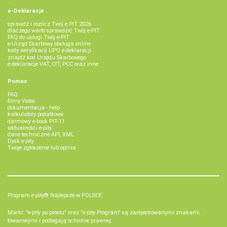
e-Deklaracje
sprawdź i rozlicz Twój e PIT 2026
dlaczego warto sprawdzić Twój e-PIT
FAQ do usługi Twój e-PIT
e-Urząd Skarbowy obsługa online
kody weryfikacji UPO e-deklaracji
znajdź kod Urzędu Skarbowego
e-deklaracje VAT, CIT, PCC oraz inne
Pomoc
FAQ
filmy Video
dokumentacja - help
kalkulatory podatkowe
darmowy e-book PIT-11
aktualności e-pity
dane techniczne API, XML
Dysk e-pity
Twoje zgłoszenie lub opinia
Program e-pity® Najlepsze w POLSCE.
Marki: "e-pity po prostu" oraz "e-pity Program" są zarejestrowanymi znakami
towarowymi i podlegają ochronie prawnej.