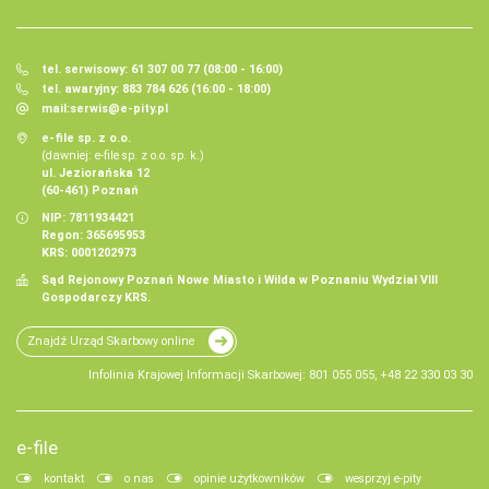
tel. serwisowy: 61 307 00 77 (08:00 - 16:00)
tel. awaryjny: 883 784 626 (16:00 - 18:00)
mail:
serwis@e-pity.pl
e-file sp. z o.o.
(dawniej: e-file sp. z o.o. sp. k.)
ul. Jeziorańska 12
(60-461) Poznań
NIP: 7811934421
Regon: 365695953
KRS: 0001202973
Sąd Rejonowy Poznań Nowe Miasto i Wilda w Poznaniu Wydział VIII
Gospodarczy KRS.
Znajdź Urząd Skarbowy online
Infolinia Krajowej Informacji Skarbowej: 801 055 055, +48 22 330 03 30
e-file
kontakt
o nas
opinie użytkowników
wesprzyj e-pity