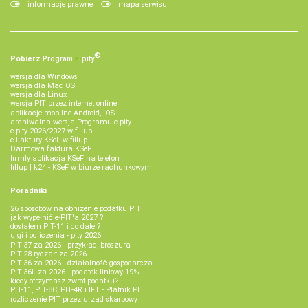
informacje prawne
mapa serwisu
®
Pobierz
Program
e‑
pity
wersja dla Windows
wersja dla Mac OS
wersja dla Linux
wersja PIT przez internet online
aplikacje mobilne Android, iOS
archiwalna wersja Programu e-pity
e-pity 2026/2027 w fillup
e‑Faktury KSeF w fillup
Darmowa faktura KSeF
firmly aplikacja KSeF na telefon
fillup | k24 - KSeF w biurze rachunkowym
Poradniki
26 sposobów na obniżenie podatku PIT
jak wypełnić e-PIT'a 2027 ?
dostałem PIT-11 i co dalej?
ulgi i odliczenia - pity 2026
PIT-37 za 2026 - przykład, broszura
PIT-28 ryczałt za 2026
PIT-36 za 2026 - działalność gospodarcza
PIT-36L za 2026 - podatek liniowy 19%
kiedy otrzymasz zwrot podatku?
PIT-11, PIT-8C, PIT-4R i IFT - Płatnik PIT
rozliczenie PIT przez urząd skarbowy