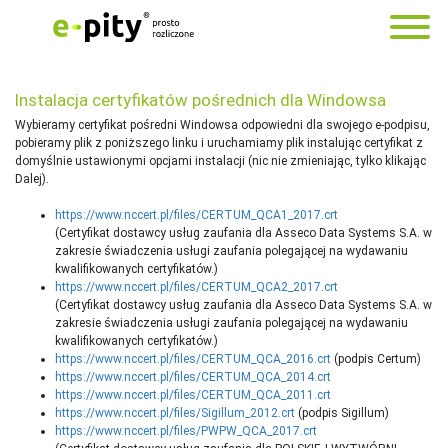
Instalacja certyfikatów pośrednich dla Windowsa
Wybieramy certyfikat pośredni Windowsa odpowiedni dla swojego e-podpisu,
pobieramy plik z poniższego linku i uruchamiamy plik instalując certyfikat z
domyślnie ustawionymi opcjami instalacji (nic nie zmieniając, tylko klikając
Dalej).
https://www.nccert.pl/files/CERTUM_QCA1_2017.crt
(Certyfikat dostawcy usług zaufania dla Asseco Data Systems S.A. w
zakresie świadczenia usługi zaufania polegającej na wydawaniu
kwalifikowanych certyfikatów.)
https://www.nccert.pl/files/CERTUM_QCA2_2017.crt
(Certyfikat dostawcy usług zaufania dla Asseco Data Systems S.A. w
zakresie świadczenia usługi zaufania polegającej na wydawaniu
kwalifikowanych certyfikatów.)
https://www.nccert.pl/files/CERTUM_QCA_2016.crt
(podpis Certum)
https://www.nccert.pl/files/CERTUM_QCA_2014.crt
https://www.nccert.pl/files/CERTUM_QCA_2011.crt
https://www.nccert.pl/files/Sigillum_2012.crt
(podpis Sigillum)
https://www.nccert.pl/files/PWPW_QCA_2017.crt