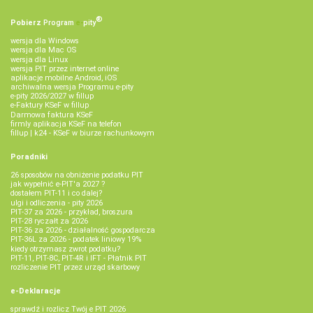
®
Pobierz
Program
e‑
pity
wersja dla Windows
wersja dla Mac OS
wersja dla Linux
wersja PIT przez internet online
aplikacje mobilne Android, iOS
archiwalna wersja Programu e-pity
e-pity 2026/2027 w fillup
e‑Faktury KSeF w fillup
Darmowa faktura KSeF
firmly aplikacja KSeF na telefon
fillup | k24 - KSeF w biurze rachunkowym
Poradniki
26 sposobów na obniżenie podatku PIT
jak wypełnić e-PIT'a 2027 ?
dostałem PIT-11 i co dalej?
ulgi i odliczenia - pity 2026
PIT-37 za 2026 - przykład, broszura
PIT-28 ryczałt za 2026
PIT-36 za 2026 - działalność gospodarcza
PIT-36L za 2026 - podatek liniowy 19%
kiedy otrzymasz zwrot podatku?
PIT-11, PIT-8C, PIT-4R i IFT - Płatnik PIT
rozliczenie PIT przez urząd skarbowy
e-Deklaracje
sprawdź i rozlicz Twój e PIT 2026