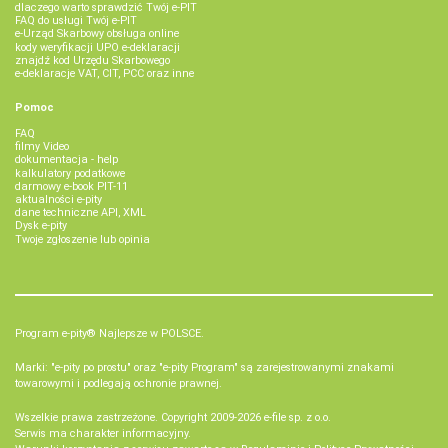
dlaczego warto sprawdzić Twój e-PIT
FAQ do usługi Twój e-PIT
e-Urząd Skarbowy obsługa online
kody weryfikacji UPO e-deklaracji
znajdź kod Urzędu Skarbowego
e-deklaracje VAT, CIT, PCC oraz inne
Pomoc
FAQ
filmy Video
dokumentacja - help
kalkulatory podatkowe
darmowy e-book PIT-11
aktualności e-pity
dane techniczne API, XML
Dysk e-pity
Twoje zgłoszenie lub opinia
Program e-pity® Najlepsze w POLSCE.
Marki: "e-pity po prostu" oraz "e-pity Program" są zarejestrowanymi znakami
towarowymi i podlegają ochronie prawnej.
Wszelkie prawa zastrzeżone. Copyright 2009-2026
e-file sp. z o.o.
Serwis ma charakter informacyjny.