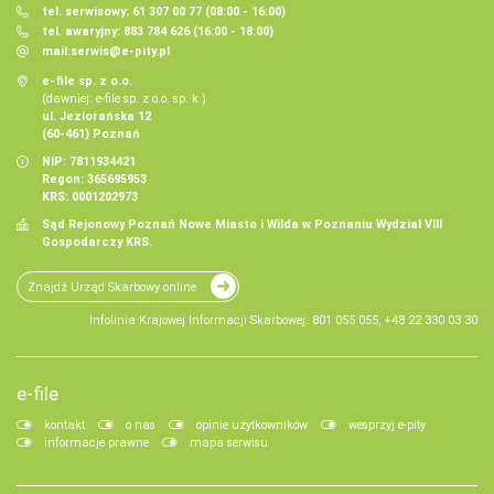
tel. serwisowy: 61 307 00 77 (08:00 - 16:00)
tel. awaryjny: 883 784 626 (16:00 - 18:00)
mail:
serwis@e-pity.pl
e-file sp. z o.o.
(dawniej: e-file sp. z o.o. sp. k.)
ul. Jeziorańska 12
(60-461) Poznań
NIP: 7811934421
Regon: 365695953
KRS: 0001202973
Sąd Rejonowy Poznań Nowe Miasto i Wilda w Poznaniu Wydział VIII
Gospodarczy KRS.
Znajdź Urząd Skarbowy online
Infolinia Krajowej Informacji Skarbowej: 801 055 055, +48 22 330 03 30
e-file
kontakt
o nas
opinie użytkowników
wesprzyj e-pity
informacje prawne
mapa serwisu