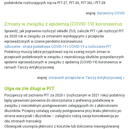
podatników rozliczających się na PIT-37, PIT-36, PIT-36L i PIT-28.
więcej:
darowizny COVID
Zmiany w związku z epidemią (COVID-19) koronawirus.
Sprawdź, jak poprawnie rozliczyć składki ZUS, zaliczki PIT i jak rozliczyć PIT
za 2020 rok w związku ze zmianami wynikającymi z przepisów
wprowadzonych w czasie pandemii koronawirusa:
odliczenie - strata podatkowa COVID-19
i
COVID-19 a rozliczenie PIT
.
Podatnicy muszą także przygotować się na szereg innych zmian w
przepisach podatkowych w związku z neutralizacją skutków gospodarczych
epidemii wprowadzonych w związku z epidemią (COVID-19) koronawirus w
ramach Tarczy Antykryzysowej.
więcej:
zmianach przepisów w Tarczy Antykryzysowej >
Ulga na złe długi w PIT
Począwszy od zeznania PIT za 2020 r. (rozliczanym w 2021 roku) podatnicy
będą uprawnieni ponownie do skorzystania z preferencji podatkowej w
związku z nierzetelnym postępowaniem zalegających im z płatnościami
dłużników. Przepisy ustalają zasady postępowania przy braku płatności po
stronie wierzycieli i dłużników – zaległości rodzą swoje konsekwencje po
obu stronach transakcji.
Obowiązek usunięcia płatności z kosztów lub doliczenia nieuregulowanej