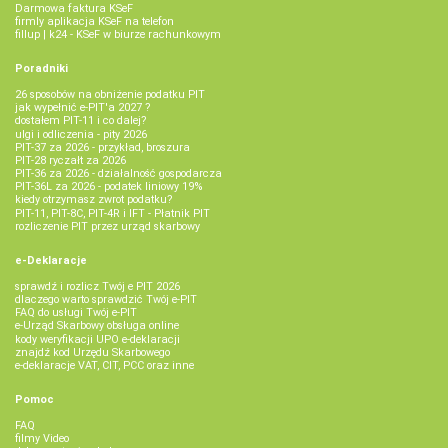
Darmowa faktura KSeF
firmly aplikacja KSeF na telefon
fillup | k24 - KSeF w biurze rachunkowym
Poradniki
26 sposobów na obniżenie podatku PIT
jak wypełnić e-PIT'a 2027 ?
dostałem PIT-11 i co dalej?
ulgi i odliczenia - pity 2026
PIT-37 za 2026 - przykład, broszura
PIT-28 ryczałt za 2026
PIT-36 za 2026 - działalność gospodarcza
PIT-36L za 2026 - podatek liniowy 19%
kiedy otrzymasz zwrot podatku?
PIT-11, PIT-8C, PIT-4R i IFT - Płatnik PIT
rozliczenie PIT przez urząd skarbowy
e-Deklaracje
sprawdź i rozlicz Twój e PIT 2026
dlaczego warto sprawdzić Twój e-PIT
FAQ do usługi Twój e-PIT
e-Urząd Skarbowy obsługa online
kody weryfikacji UPO e-deklaracji
znajdź kod Urzędu Skarbowego
e-deklaracje VAT, CIT, PCC oraz inne
Pomoc
FAQ
filmy Video