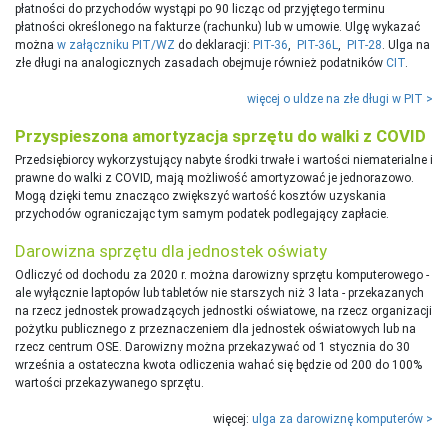
płatności do przychodów wystąpi po 90 licząc od przyjętego terminu
płatności określonego na fakturze (rachunku) lub w umowie. Ulgę wykazać
można
w załączniku PIT/WZ
do deklaracji:
PIT-36
,
PIT-36L
,
PIT-28
. Ulga na
złe długi na analogicznych zasadach obejmuje również podatników
CIT
.
więcej o uldze na złe długi w PIT >
Przyspieszona amortyzacja sprzętu do walki z COVID
Przedsiębiorcy wykorzystujący nabyte środki trwałe i wartości niematerialne i
prawne do walki z COVID, mają możliwość amortyzować je jednorazowo.
Mogą dzięki temu znacząco zwiększyć wartość kosztów uzyskania
przychodów ograniczając tym samym podatek podlegający zapłacie.
Darowizna sprzętu dla jednostek oświaty
Odliczyć od dochodu za 2020 r. można darowizny sprzętu komputerowego -
ale wyłącznie laptopów lub tabletów nie starszych niż 3 lata - przekazanych
na rzecz jednostek prowadzących jednostki oświatowe, na rzecz organizacji
pożytku publicznego z przeznaczeniem dla jednostek oświatowych lub na
rzecz centrum OSE. Darowizny można przekazywać od 1 stycznia do 30
września a ostateczna kwota odliczenia wahać się będzie od 200 do 100%
wartości przekazywanego sprzętu.
więcej:
ulga za darowiznę komputerów >