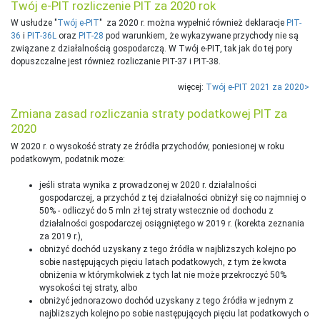
Twój e-PIT rozliczenie PIT za 2020 rok
W usłudze "
Twój e-PIT
" za 2020 r. można wypełnić również deklaracje
PIT-
36
i
PIT-36L
oraz
PIT-28
pod warunkiem, że wykazywane przychody nie są
związane z działalnością gospodarczą. W Twój e-PIT, tak jak do tej pory
dopuszczalne jest również rozliczanie PIT-37 i PIT-38.
więcej:
Twój e-PIT 2021 za 2020>
Zmiana zasad rozliczania straty podatkowej PIT za
2020
W 2020 r. o wysokość straty ze źródła przychodów, poniesionej w roku
podatkowym, podatnik może:
jeśli strata wynika z prowadzonej w 2020 r. działalności
gospodarczej, a przychód z tej działalności obniżył się co najmniej o
50% - odliczyć do 5 mln zł tej straty wstecznie od dochodu z
działalności gospodarczej osiągniętego w 2019 r. (korekta zeznania
za 2019 r.),
obniżyć dochód uzyskany z tego źródła w najbliższych kolejno po
sobie następujących pięciu latach podatkowych, z tym że kwota
obniżenia w którymkolwiek z tych lat nie może przekroczyć 50%
wysokości tej straty, albo
obniżyć jednorazowo dochód uzyskany z tego źródła w jednym z
najbliższych kolejno po sobie następujących pięciu lat podatkowych o