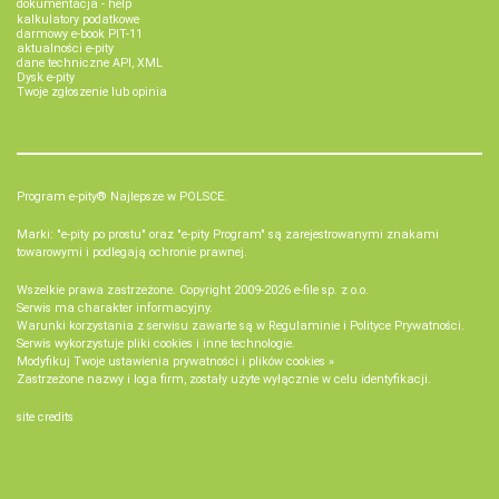
dokumentacja - help
kalkulatory podatkowe
darmowy e-book PIT-11
aktualności e-pity
dane techniczne API, XML
Dysk e-pity
Twoje zgłoszenie lub opinia
Program e-pity® Najlepsze w POLSCE.
Marki: "e-pity po prostu" oraz "e-pity Program" są zarejestrowanymi znakami
towarowymi i podlegają ochronie prawnej.
Wszelkie prawa zastrzeżone. Copyright 2009-2026
e-file sp. z o.o.
Serwis ma charakter informacyjny.
Warunki korzystania z serwisu zawarte są w
Regulaminie
i
Polityce Prywatności
.
Serwis wykorzystuje
pliki cookies i inne technologie
.
Modyfikuj Twoje ustawienia prywatności i plików cookies »
Zastrzeżone nazwy i loga firm, zostały użyte wyłącznie w celu identyfikacji.
site credits