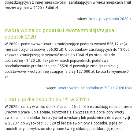
dojeżdżających z innej miejscowości, zarabiających w wielu miejscach limit
roczny wynosi w 2020 r. 5400 zł.
więcej:
koszty uzyskania 2020 >
Kwota wolna od podatku i kwota zmniejszająca
podatek 2020
W 2020 r. podstawowa kwota zmniejszająca podatek wynosi 525,12 zł (w
miejsce dotychczasowej 556,02 zł). U podatników zarabiających do 13.000
zł kwota zmniejszająca wynosić może do 1360 zł (w stosunku do
poprzedniej - 1420 zł). Tak jak w latach poprzednich, podstawa
opodatkowania przekraczająca 85528 zł powoduje zmniejszanie się
podstawowej kwoty zmniejszającej, a przy 127.000 zł, kwota ta wyniesie 0
zł.
więcej:
kwota wolna od podatku w PIT za 2020 rok>
Limit ulgi dla osób do 26 r.ż. w 2020 r.
W 2020 r. osoby w wieku do ukończenia 26 r.ż , które zarabiają na podstawie
umowy o pracę lub zlecenie, skorzystają z wyższej niż do tej pory kwoty
zwolnienia z podatku. Ich przychód uzyskany lub postawiony do dyspozycji
w 2020 r. do wysokości 85.528 zł będzie zwolniony z podatku. Będą oni
musieli jedynie wykazać otrzymane kwoty, składając deklarację roczną.