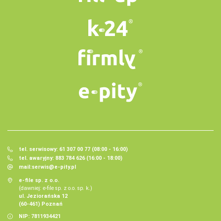
tel. serwisowy: 61 307 00 77 (08:00 - 16:00)
tel. awaryjny: 883 784 626 (16:00 - 18:00)
mail:
serwis@e-pity.pl
e-file sp. z o.o.
(dawniej: e-file sp. z o.o. sp. k.)
ul. Jeziorańska 12
(60-461) Poznań
NIP: 7811934421