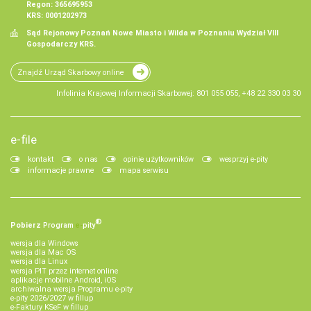
Regon: 365695953
KRS: 0001202973
Sąd Rejonowy Poznań Nowe Miasto i Wilda w Poznaniu Wydział VIII
Gospodarczy KRS.
Znajdź Urząd Skarbowy online
Infolinia Krajowej Informacji Skarbowej: 801 055 055, +48 22 330 03 30
e-file
kontakt
o nas
opinie użytkowników
wesprzyj e-pity
informacje prawne
mapa serwisu
®
Pobierz
Program
e‑
pity
wersja dla Windows
wersja dla Mac OS
wersja dla Linux
wersja PIT przez internet online
aplikacje mobilne Android, iOS
archiwalna wersja Programu e-pity
e-pity 2026/2027 w fillup
e‑Faktury KSeF w fillup