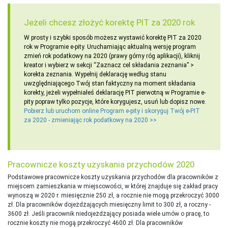
Jeżeli chcesz złożyć korektę PIT za 2020 rok
W prosty i szybki sposób możesz wystawić korektę PIT za 2020
rok w Programie e-pity. Uruchamiając aktualną wersję program
zmień rok podatkowy na 2020 (prawy górny róg aplikacji), kliknij
kreator i wybierz w sekcji “Zaznacz cel składania zeznania” >
korekta zeznania. Wypełnij deklarację według stanu
uwzględniającego Twój stan faktyczny na moment składania
korekty, jeżeli wypełniałeś deklarację PIT pierwotną w Programie e-
pity popraw tylko pozycje, które korygujesz, usuń lub dopisz nowe.
Pobierz lub uruchom online Program e-pity i skoryguj Twój e-PIT
za 2020 - zmieniając rok podatkowy na 2020 >>
Pracownicze koszty uzyskania przychodów 2020
Podstawowe pracownicze koszty uzyskania przychodów dla pracowników z
miejscem zamieszkania w miejscowości, w której znajduje się zakład pracy
wynoszą w 2020 r. miesięcznie 250 zł, a rocznie nie mogą przekroczyć 3000
zł. Dla pracowników dojeżdżających miesięczny limit to 300 zł, a roczny -
3600 zł. Jeśli pracownik niedojeżdżający posiada wiele umów o pracę, to
rocznie koszty nie mogą przekroczyć 4600 zł. Dla pracowników