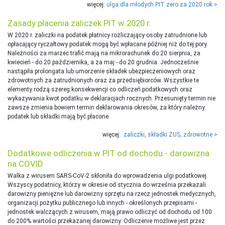
więcej:
ulga dla młodych PIT zero za 2020 rok >
Zasady płacenia zaliczek PIT w 2020 r.
W 2020 r. zaliczki na podatek płatnicy rozliczający osoby zatrudnione lub
opłacający ryczałtowy podatek mogą być wpłacane później niż do tej pory.
Należności za marzec trafić mają na mikrorachunek do 20 sierpnia, za
kwiecień - do 20 października, a za maj - do 20 grudnia. Jednocześnie
nastąpiła prolongata lub umorzenie składek ubezpieczeniowych oraz
zdrowotnych za zatrudnionych oraz za przedsiębiorców. Wszystkie te
elementy rodzą szereg konsekwencji co odliczeń podatkowych oraz
wykazywania kwot podatku w deklaracjach rocznych. Przesunięty termin nie
zawsze zmienia bowiem termin deklarowania okresów, za który należny
podatek lub składki mają być płacone.
więcej:
zaliczki, składki ZUS, zdrowotne >
Dodatkowe odliczenia w PIT od dochodu - darowizna
na COVID
Walka z wirusem SARS-CoV-2 skłoniła do wprowadzenia ulgi podatkowej.
Wszyscy podatnicy, którzy w okresie od stycznia do września przekazali
darowizny pieniężne lub darowizny sprzętu na rzecz jednostek medycznych,
organizacji pożytku publicznego lub innych - określonych przepisami -
jednostek walczących z wirusem, mają prawo odliczyć od dochodu od 100
do 200% wartości przekazanej darowizny. Odliczenie możliwe jest przez