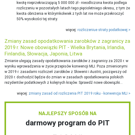
kwotę nieprzekraczającą 5 000 000 zł - nieodliczona kwota podlega
rozliczeniu w pozostałych latach tego pięcioletniego okresu, z tym że
kwota obniżenia w którymkolwiek z tych lat nie może przekroczyć
50% wysokości tej straty.
więcej:
rozliczeniue straty podatkowej >
Zmiany zasad opodatkowania zarobków z zagranicy za
2019 r. Nowe obowiązki PIT - Wielka Brytania, Irlandia,
Finlandia, Słowacja, Japonia, Litwa
Zmianie ulegają zasady opodatkowania zarobków z zagranicy za 2020 r. w
wyniku wprowadzenia w życie przepisów konwencji MLI. Poza zmienionymi
w 2019 r. zasadami rozliczeń zarobków z Słowenii i Austrii, począwszy od
2020 r. dochodzić będzie do zmian w zasadach opodatkowania polskich
rezydentów podatkowych z kolejnych krajów. Sprawdź nowe obowiązki…
więcej:
zmiany zasad od rozliczenia PIT 2019 roku - konwencja MLI >
NAJLEPSZY SPOSÓB NA
darmowy program do PIT