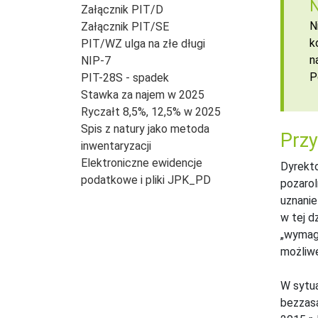
N
Załącznik PIT/D
N
Załącznik PIT/SE
k
PIT/WZ ulga na złe długi
n
NIP-7
P
PIT-28S - spadek
Stawka za najem w 2025
Ryczałt 8,5%, 12,5% w 2025
Spis z natury jako metoda
Przy
inwentaryzacji
Elektroniczne ewidencje
Dyrekto
podatkowe i pliki JPK_PD
pozarol
uznanie
w tej d
„wymaga
możliwe
W sytua
bezzas