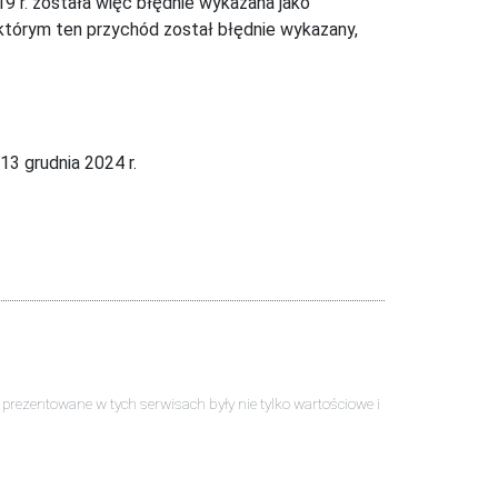
 r. została więc błędnie wykazana jako
którym ten przychód został błędnie wykazany,
3 grudnia 2024 r.
ści prezentowane w tych serwisach były nie tylko wartościowe i