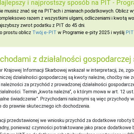
ajlepszy i najprostszy sposób na PIT -
Progr
ie musisz znać się na PIT'ach i zmianach podatkowych. Oblicz
ompleksowo razem z wszystkimi ulgami, odliczeniami i kwotą wol
ajszybszy zwrot podatku z PIT do 45 dni.
o prostu oblicz
Twój e-PIT
w Programie e-pity 2025 i wyślij
PIT
chodami z działalności gospodarczej 
r Krajowej Informacji Skarbowej wskazał w interpretacji, że, zgo
niczej działalności gospodarczej są kwoty należne, choćby nie 
 należności za przychód z prowadzonej działalności gospodarcz
ziałalności. Termin „kwota należna”, o którym mowa w art. 12 ust
lne świadczenie”. Przychodami należnymi są więc przychody w
 do prawnie skutecznego ich dochodzenia.
cji przedstawionej we wniosku przychód za dodatkowe roboty 
adny, ponieważ czynności potraktowane jako prace dodatkowe 