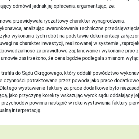
jący odmówił jednak jej opłacenia, argumentując, że:
mowa przewidywała ryczałtowy charakter wynagrodzenia,
ykonawca, analizując uwarunkowania techniczne przedsięwzięcia,
yzyko wykonania tych robót na podstawie dokumentacji załączon
 uwagi na charakter inwestycji, realizowanej w systemie „zaproje
dpowiedzialność za prawidłowe zaplanowanie i wykonanie prac 
 umowie zastrzeżono, że cena będzie podlegała zmianom wyłącz
trafiła do Sądu Okręgowego, który oddalił powództwo wykonawc
że czynności potraktowane przez powoda jako prace dodatkowe
 Dlatego w
ystawienie faktury za prace dodatkowe było niezasa
ącą, jako przyczynę korekty wskazując wyrok sądu oddalający jej
 przychodów powinna nastąpić w roku wystawienia faktury pierwo
ualną interpretację.