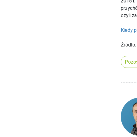
2015 r.
przychó
czyli z
Kiedy p
Źródło:
Pozos