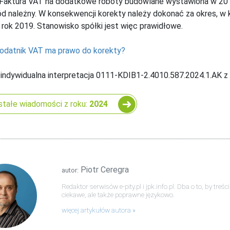
 Faktura VAT na dodatkowe roboty budowlane wystawiona w 2019
d należny. W konsekwencji korekty należy dokonać za okres, w 
a rok 2019.
Stanowisko spółki jest więc prawidłowe.
odatnik VAT ma prawo do korekty?
 indywidualna interpretacja
0111-KDIB1-2.4010.587.2024.1.AK z 1
tałe wiadomości z roku:
2024
Piotr Ceregra
autor:
Redaktor serwisów e-pity.pl i jpk.info.pl. Dba o to, by tre
ciekawe, ale także poprawne językowo.
więcej artykułów autora