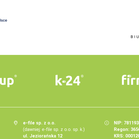
e-file sp. z o.o.
NIP: 78119
(dawniej: e-file sp. z o.o. sp. k.)
Regon: 365
ul. Jeziorańska 12
KRS: 00012