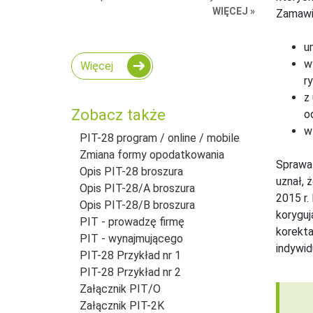
WIĘCEJ »
Zamawia
u
w
Więcej
r
z
Zobacz także
o
w
PIT-28 program / online / mobile
Zmiana formy opodatkowania
Sprawa 
Opis PIT-28 broszura
uznał, 
Opis PIT-28/A broszura
2015 r.
Opis PIT-28/B broszura
koryguj
PIT - prowadzę firmę
korekta
PIT - wynajmującego
indywid
PIT-28 Przykład nr 1
PIT-28 Przykład nr 2
Załącznik PIT/O
Załącznik PIT-2K