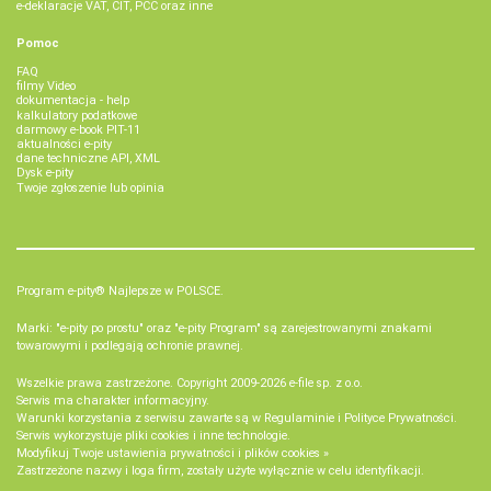
e-deklaracje VAT, CIT, PCC oraz inne
Pomoc
FAQ
filmy Video
dokumentacja - help
kalkulatory podatkowe
darmowy e-book PIT-11
aktualności e-pity
dane techniczne API, XML
Dysk e-pity
Twoje zgłoszenie lub opinia
Program e-pity® Najlepsze w POLSCE.
Marki: "e-pity po prostu" oraz "e-pity Program" są zarejestrowanymi znakami
towarowymi i podlegają ochronie prawnej.
Wszelkie prawa zastrzeżone. Copyright 2009-2026
e-file sp. z o.o.
Serwis ma charakter informacyjny.
Warunki korzystania z serwisu zawarte są w
Regulaminie
i
Polityce Prywatności
.
Serwis wykorzystuje
pliki cookies i inne technologie
.
Modyfikuj Twoje ustawienia prywatności i plików cookies »
Zastrzeżone nazwy i loga firm, zostały użyte wyłącznie w celu identyfikacji.