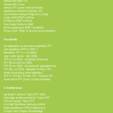
wersja dla Mac OS
wersja dla Linux
wersja PIT przez internet online
aplikacje mobilne Android, iOS
archiwalna wersja Programu e-pity
e-pity 2026/2027 w fillup
e‑Faktury KSeF w fillup
Darmowa faktura KSeF
firmly aplikacja KSeF na telefon
fillup | k24 - KSeF w biurze rachunkowym
Poradniki
26 sposobów na obniżenie podatku PIT
jak wypełnić e-PIT'a 2027 ?
dostałem PIT-11 i co dalej?
ulgi i odliczenia - pity 2026
PIT-37 za 2026 - przykład, broszura
PIT-28 ryczałt za 2026
PIT-36 za 2026 - działalność gospodarcza
PIT-36L za 2026 - podatek liniowy 19%
kiedy otrzymasz zwrot podatku?
PIT-11, PIT-8C, PIT-4R i IFT - Płatnik PIT
rozliczenie PIT przez urząd skarbowy
e-Deklaracje
sprawdź i rozlicz Twój e PIT 2026
dlaczego warto sprawdzić Twój e-PIT
FAQ do usługi Twój e-PIT
e-Urząd Skarbowy obsługa online
kody weryfikacji UPO e-deklaracji
znajdź kod Urzędu Skarbowego