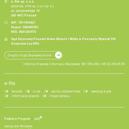
e-file sp. z o.o.
(dawniej: e-file sp. z o.o. sp. k.)
ul. Jeziorańska 12
(60-461) Poznań
NIP: 7811934421
Regon: 365695953
KRS: 0001202973
Sąd Rejonowy Poznań Nowe Miasto i Wilda w Poznaniu Wydział VIII
Gospodarczy KRS.
Znajdź Urząd Skarbowy online
Infolinia Krajowej Informacji Skarbowej: 801 055 055, +48 22 330 03 30
e-file
kontakt
o nas
opinie użytkowników
wesprzyj e-pity
informacje prawne
mapa serwisu
®
Pobierz
Program
e‑
pity
wersja dla Windows