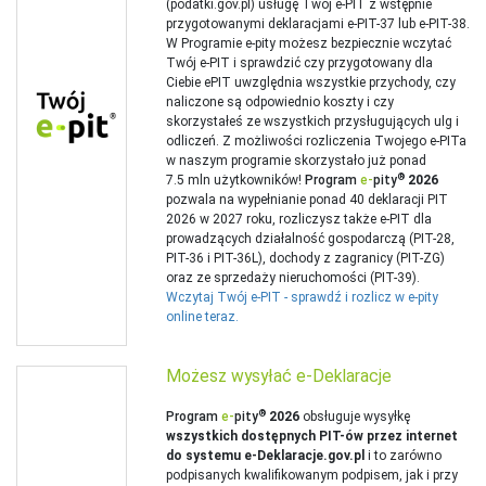
(podatki.gov.pl) usługę Twój e-PIT z wstępnie
przygotowanymi deklaracjami e-PIT-37 lub e-PIT-38.
W Programie e-pity możesz bezpiecznie wczytać
Twój e-PIT i sprawdzić czy przygotowany dla
Ciebie ePIT uwzględnia wszystkie przychody, czy
naliczone są odpowiednio koszty i czy
skorzystałeś ze wszystkich przysługujących ulg i
odliczeń. Z możliwości rozliczenia Twojego e-PITa
w naszym programie skorzystało już ponad
®
7.5 mln użytkowników!
Program
e‑
pity
2026
pozwala na wypełnianie ponad 40 deklaracji PIT
2026 w 2027 roku, rozliczysz także e-PIT dla
prowadzących działalność gospodarczą (PIT-28,
PIT-36 i PIT-36L), dochody z zagranicy (PIT-ZG)
oraz ze sprzedaży nieruchomości (PIT-39).
Wczytaj Twój e-PIT - sprawdź i rozlicz w e-pity
online teraz.
Możesz wysyłać e-Deklaracje
®
Program
e‑
pity
2026
obsługuje wysyłkę
wszystkich dostępnych PIT-ów przez internet
do systemu e-Deklaracje.gov.pl
i to zarówno
podpisanych kwalifikowanym podpisem, jak i przy