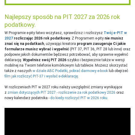
Najlepszy sposób na PIT 2027 za 2026 rok
podatkowy.
W Programie e-pity łatwo wczytasz, sprawdzisz i rozliczysz
Twój e-PIT w
2027
rozliczając 2026 rok podatkowy.
Z Programem e-pity
nie musisz
znać się na podatkach
, używając kreatora
program zasugeruje Ci jakie
formularze musisz wybrać i wypełnić
(PIT 37, PIT 36, PIT 28 lub inne) oraz
podpowie jakich dokumentów będziesz potrzebować, aby sprawnie wypełnić
deklarację.
Wypełnisz swój PIT 2026
szybko i bezpiecznie także w wersji
mobilnej na Twoim telefonie komórkowym lub tablecie. Możesz skorzystać
także z naszych
w dziale ABC Podatki
,
pobrać darmowy e-book
lub obejrzeć
film jak rozliczyć PIT-37 i wysłać e-deklarację
.
W rozliczeniach PIT w 2027 roku należy uwzględnić zmiany wynikające
z
zmian dotyczących PIT 2027 - rozliczenie za rok podatkowy 2026
oraz
nowy kalendarz podatnika -
do kiedy rozliczyć PIT w 2026 roku
.