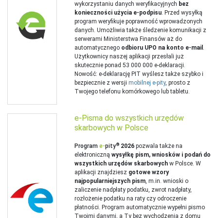
wykorzystaniu danych weryfikacyjnych
bez
konieczności użycia e-podpisu
. Przed wysyłką
program weryfikuje poprawność wprowadzonych
danych. Umożliwia także śledzenie komunikacji z
serwerami Ministerstwa Finansów aż do
automatycznego
odbioru UPO na konto e-mail
.
Użytkownicy naszej aplikacji przesłali już
skutecznie ponad 53 000 000 e‑deklaracji.
Nowość: e‑deklarację PIT wyślesz także szybko i
bezpiecznie z wersji
mobilnej e-pity
, prosto z
Twojego telefonu komórkowego lub tabletu.
e-Pisma do wszystkich urzędów
skarbowych w Polsce
®
Program
e‑
pity
2026
pozwala także na
elektroniczną
wysyłkę pism, wniosków i podań do
wszystkich urzędów skarbowych
w Polsce. W
aplikacji znajdziesz
gotowe wzory
najpopularniejszych pism
, m.in. wnioski o
zaliczenie nadpłaty podatku, zwrot nadpłaty,
rozłożenie podatku na raty czy odroczenie
płatności. Program automatycznie wypełni pismo
Twoimi danymi, a Ty bez wychodzenia z domu