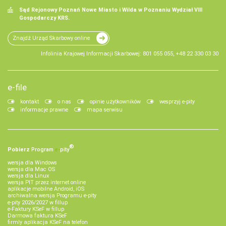
Sąd Rejonowy Poznań Nowe Miasto i Wilda w Poznaniu Wydział VIII
Gospodarczy KRS.
Znajdź Urząd Skarbowy online
Infolinia Krajowej Informacji Skarbowej: 801 055 055, +48 22 330 03 30
e-file
kontakt
o nas
opinie użytkowników
wesprzyj e-pity
informacje prawne
mapa serwisu
®
Pobierz
Program
e‑
pity
wersja dla Windows
wersja dla Mac OS
wersja dla Linux
wersja PIT przez internet online
aplikacje mobilne Android, iOS
archiwalna wersja Programu e-pity
e-pity 2026/2027 w fillup
e‑Faktury KSeF w fillup
Darmowa faktura KSeF
firmly aplikacja KSeF na telefon