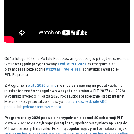
Od 15 lutego 2027 na Portalu Podatkowym (podatki.gov.pl), będzie czekał dla
Ciebie
wstępnie przygotowany
Twój e-PIT 2027
. W
Programie e-
pity
możesz bezpiecznie
wczytać Twój e-PIT
, sprawdzić i wysłać e-
PIT.
Po prostu.
Z Programem
e-pity 2026 online
nie musisz znać się na podatkach,
nie
musisz też
znać szczegółowo wszystkich zmian
w PIT 2027 (za 2026).
Wypełnisz swojego PIT-a za 2026 rok szybko i bezpiecznie - przez internet.
Możesz skorzystać także z naszych
poradników w dziale ABC
podatki
lub
pobrać darmowy e-book
.
Program e-pity 2026 pozwala na wypełnianie
ponad 40 deklaracji PIT
2026 w 2027 roku
, czyli największej liczby spośród wszystkich aplikacji do
PIT-ów dostępnych na rynku. Poza
najpopularniejszymi formularzami jak: