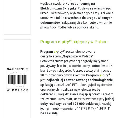
wyślesz swoją
e-korespondencję na
Elektroniczną Skrzynkę Podawczą
właściwego
urzędu skarbowego, wybierając go z listy. Aplikacja
umożliwia także
e-wysłanie do urzędu własnych
dokumentów
załączanych z komputera w formie
plików *doc, *pdf-a lub za pomocą skanu.
®
Program
e‑
pity
najlepszy w Polsce
®
Program
e‑
pity
został uhonorowany
certyfikatem „Najlepsze w Polsce”
.
Potwierdzeniem przyznanej nagrody są tysiące
pozytywnych opinii, wysokie oceny partnerów oraz
branżowych blogerów. A przede wszystkim ponad
®
30 mln zadowolonych klientów.
Program
e‑
pity
jest
najbardziej zaawansowaną technologicznie
aplikacją do rozliczeń PIT - obsługuje 5 systemów
operacyjnych i rozlicza
największą liczbę
deklaracji
. Skalę działania najlepiej obrazuje fakt z
29 kwietnia 2025 roku, kiedy to system e-pity
jednej
doby rozliczył ponad 171 000 deklaracji
, każdej
jednej minuty wypełniano 118.75 PITy -
1.98 PIT
na sekundę
.