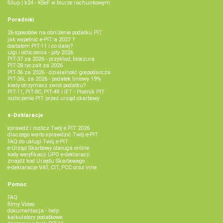
fillup | k24 - KSeF w biurze rachunkowym
Poradniki
26 sposobów na obniżenie podatku PIT
jak wypełnić e-PIT'a 2027 ?
dostałem PIT-11 i co dalej?
ulgi i odliczenia - pity 2026
PIT-37 za 2026 - przykład, broszura
PIT-28 ryczałt za 2026
PIT-36 za 2026 - działalność gospodarcza
PIT-36L za 2026 - podatek liniowy 19%
kiedy otrzymasz zwrot podatku?
PIT-11, PIT-8C, PIT-4R i IFT - Płatnik PIT
rozliczenie PIT przez urząd skarbowy
e-Deklaracje
sprawdź i rozlicz Twój e PIT 2026
dlaczego warto sprawdzić Twój e-PIT
FAQ do usługi Twój e-PIT
e-Urząd Skarbowy obsługa online
kody weryfikacji UPO e-deklaracji
znajdź kod Urzędu Skarbowego
e-deklaracje VAT, CIT, PCC oraz inne
Pomoc
FAQ
filmy Video
dokumentacja - help
kalkulatory podatkowe