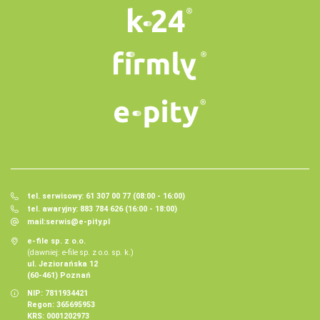
tel. serwisowy: 61 307 00 77 (08:00 - 16:00)
tel. awaryjny: 883 784 626 (16:00 - 18:00)
mail:
serwis@e-pity.pl
e-file sp. z o.o.
(dawniej: e-file sp. z o.o. sp. k.)
ul. Jeziorańska 12
(60-461) Poznań
NIP: 7811934421
Regon: 365695953
KRS: 0001202973