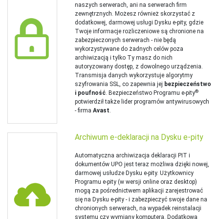
naszych serwerach, ani na serwerach firm
zewnętrznych. Możesz również skorzystać z
dodatkowej, darmowej usługi Dysku e-pity, gdzie
Twoje informacje rozliczeniowe są chronione na
zabezpieczonych serwerach - nie będą
wykorzystywane do żadnych celów poza
archiwizacją i tylko Ty masz do nich
autoryzowany dostęp, z dowolnego urządzenia.
Transmisja danych wykorzystuje algorytmy
szyfrowania SSL, co zapewnia jej
bezpieczeństwo
®
i poufność
. Bezpieczeństwo Programu e-pity
potwierdził także lider programów antywirusowych
- firma
Avast
.
Archiwum e‑deklaracji na Dysku e‑pity
Automatyczna archiwizacja deklaracji PIT i
dokumentów UPO jest teraz możliwa dzięki nowej,
darmowej usłudze Dysku e‑pity. Użytkownicy
Programu e‑pity (w wersji online oraz desktop)
mogą za pośrednictwem aplikacji zarejestrować
się na Dysku e-pity - i zabezpieczyć swoje dane na
chronionych serwerach, na wypadek reinstalacji
systemu czy wymiany komputera. Dodatkową