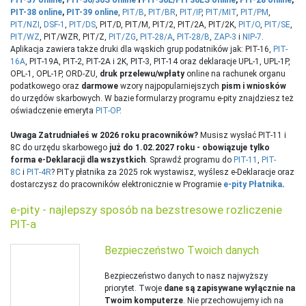
PIT-37 online
,
PIT-36/36S online
i
PIT-36L/PIT36LS online
,
PIT-28 online
,
PIT-38 online
,
PIT-39 online
,
PIT/B
,
PIT/BR
,
PIT/IP
,
PIT/MIT
,
PIT/PM
,
PIT/NZI
,
DSF-1
,
PIT/DS
, PIT/D, PIT/M, PIT/2, PIT/2A, PIT/2K,
PIT/O
,
PIT/SE
,
PIT/WZ
, PIT/WZR, PIT/Z,
PIT/ZG
,
PIT-28/A
,
PIT-28/B
,
ZAP-3
i
NIP-7
.
Aplikacja zawiera także druki dla wąskich grup podatników jak: PIT-16,
PIT-
16A
, PIT-19A, PIT-2, PIT-2A i 2K, PIT-3, PIT-14 oraz deklaracje UPL-1, UPL-1P,
OPL-1, OPL-1P, ORD-ZU,
druk przelewu/wpłaty
online na rachunek organu
podatkowego oraz
darmowe
wzory najpopularniejszych
pism i wniosków
do urzędów skarbowych. W bazie formularzy programu e-pity znajdziesz też
oświadczenie emeryta
PIT-OP
.
Uwaga Zatrudniałeś w 2026 roku pracowników?
Musisz wysłać PIT-11 i
8C do urzędu skarbowego
już do 1.02.2027 roku - obowiązuje tylko
forma e-Deklaracji dla wszystkich
. Sprawdź programu do
PIT-11
,
PIT-
8C
i
PIT-4R
? PITy płatnika za 2025 rok wystawisz, wyślesz e-Deklaracje oraz
dostarczysz do pracowników elektronicznie w Programie
e-pity Płatnika
.
e-pity - najlepszy sposób na bezstresowe rozliczenie
PIT-a
Bezpieczeństwo Twoich danych
Bezpieczeństwo danych to nasz najwyższy
priorytet. Twoje
dane są zapisywane wyłącznie na
Twoim komputerze
. Nie przechowujemy ich na