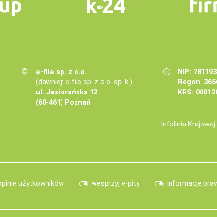
e-file sp. z o.o.
NIP: 78119
(dawniej: e-file sp. z o.o. sp. k.)
Regon: 365
ul. Jeziorańska 12
KRS: 00012
(60-461) Poznań
Infolinia Krajowe
opinie użytkowników
wesprzyj e-pity
informacje pra