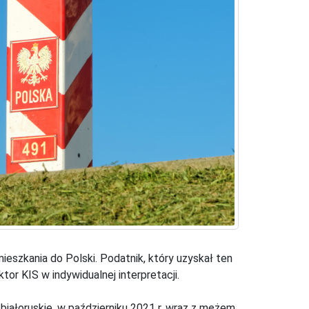
eszkania do Polski. Podatnik, który uzyskał ten
or KIS w indywidualnej interpretacji.
białoruskie, w październiku 2021 r. wraz z mężem