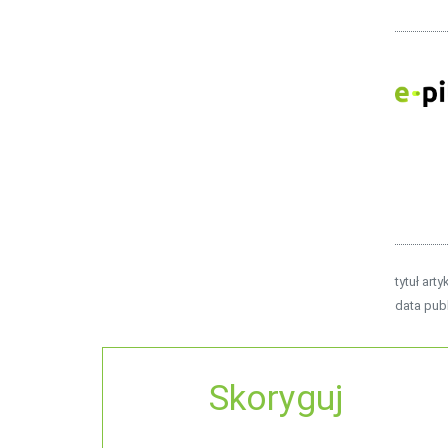
tytuł arty
data publ
Skoryguj