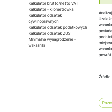
Kalkulator brutto/netto VAT
Kalkulator - kilometrówka
Analizu
Kalkulator odsetek
Uzależn
cywilnoprawnych
warunkó
Kalkulator odsetek podatkowych
posiada
Kalkulator odsetek ZUS
podatni
Minimalne wynagrodzenie -
miejsca
wskaźniki
warunkó
powrót
Źródło:
Pozos