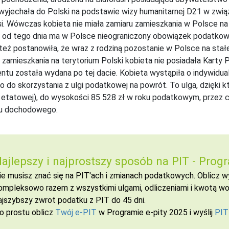
 wyjechała do Polski na podstawie wizy humanitarnej D21 w zwią
si. Wówczas kobieta nie miała zamiaru zamieszkania w Polsce na s
 od tego dnia ma w Polsce nieograniczony obowiązek podatkowy i
eż postanowiła, że wraz z rodziną pozostanie w Polsce na stałe
 zamieszkania na terytorium Polski kobieta nie posiadała Karty 
tu została wydana po tej dacie. Kobieta wystąpiła o indywidualn
wo do skorzystania z ulgi podatkowej na powrót. To ulga, dzięki k
 etatowej), do wysokości 85 528 zł w roku podatkowym, przez c
u dochodowego.
ajlepszy i najprostszy sposób na PIT -
Progr
ie musisz znać się na PIT'ach i zmianach podatkowych. Oblicz
ompleksowo razem z wszystkimi ulgami, odliczeniami i kwotą wol
ajszybszy zwrot podatku z PIT do 45 dni.
o prostu oblicz
Twój e-PIT
w Programie e-pity 2025 i wyślij
PIT