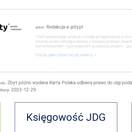
Redakcja e-pity.pl
autor:
Treść powyższego artykułu została przygotowana przez e
chodzą osoby czerpiące wiedzę z bieżącej praktyki zawo
komentowaniem i opiniowaniem przepisów prawno - po
Poznaj pełen skład naszej redakcji.
Zbyt późno wydana Karta Polaka odbiera prawo do ulgi pod
kułu:
2023-12-29
ikacji:
Księgowość JDG