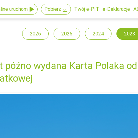
line uruchom
Pobierz
Twój e-PIT
e-Deklaracje
A
2026
2025
2024
2023
t późno wydana Karta Polaka odb
atkowej