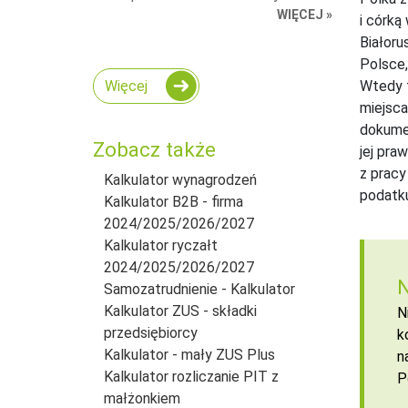
WIĘCEJ »
i córką
Białoru
Polsce,
Więcej
Wtedy t
miejsca
dokumen
Zobacz także
jej pra
z pracy
Kalkulator wynagrodzeń
podatk
Kalkulator B2B - firma
2024/2025/2026/2027
Kalkulator ryczałt
2024/2025/2026/2027
N
Samozatrudnienie - Kalkulator
Kalkulator ZUS - składki
N
przedsiębiorcy
k
Kalkulator - mały ZUS Plus
n
Kalkulator rozliczanie PIT z
P
małżonkiem