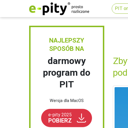
PIT on
NAJLEPSZY
SPOSÓB NA
darmowy
Zby
program do
pod
PIT
Wersja dla MacOS
e-pity 2025
POBIERZ