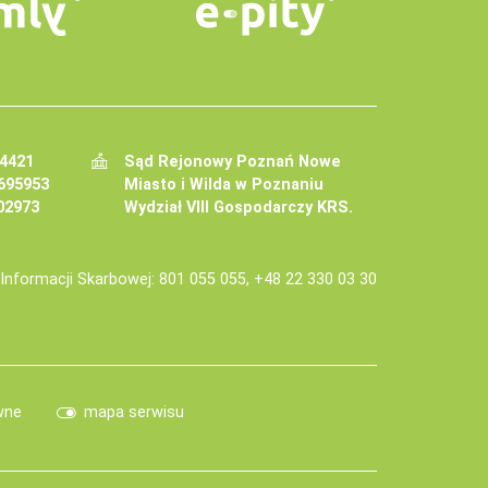
34421
Sąd Rejonowy Poznań Nowe
695953
Miasto i Wilda w Poznaniu
02973
Wydział VIII Gospodarczy KRS.
j Informacji Skarbowej: 801 055 055, +48 22 330 03 30
wne
mapa serwisu