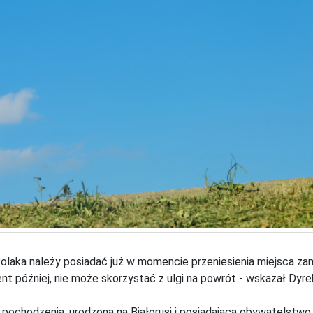
olaka należy posiadać już w momencie przeniesienia miejsca zami
t później, nie może skorzystać z ulgi na powrót - wskazał Dyrekt
 pochodzenia, urodzona na Białorusi i posiadająca obywatelstwo 