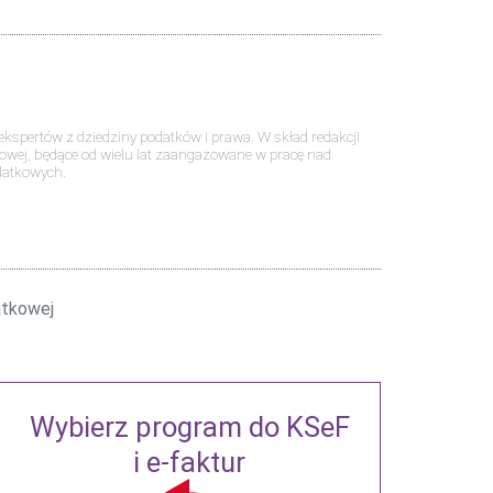
kspertów z dziedziny podatków i prawa. W skład redakcji
dowej, będące od wielu lat zaangażowane w pracę nad
datkowych.
atkowej
Wybierz program do KSeF
i e-faktur