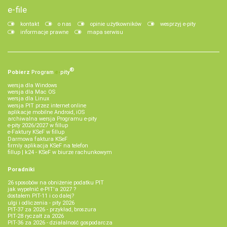
e-file
kontakt
o nas
opinie użytkowników
wesprzyj e-pity
informacje prawne
mapa serwisu
®
Pobierz
Program
e‑
pity
wersja dla Windows
wersja dla Mac OS
wersja dla Linux
wersja PIT przez internet online
aplikacje mobilne Android, iOS
archiwalna wersja Programu e-pity
e-pity 2026/2027 w fillup
e‑Faktury KSeF w fillup
Darmowa faktura KSeF
firmly aplikacja KSeF na telefon
fillup | k24 - KSeF w biurze rachunkowym
Poradniki
26 sposobów na obniżenie podatku PIT
jak wypełnić e-PIT'a 2027 ?
dostałem PIT-11 i co dalej?
ulgi i odliczenia - pity 2026
PIT-37 za 2026 - przykład, broszura
PIT-28 ryczałt za 2026
PIT-36 za 2026 - działalność gospodarcza