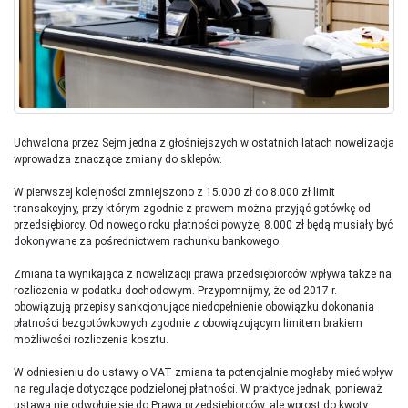
Uchwalona przez Sejm jedna z głośniejszych w ostatnich latach nowelizacja
wprowadza znaczące zmiany do sklepów.
W pierwszej kolejności zmniejszono z 15.000 zł do 8.000 zł limit
transakcyjny, przy którym zgodnie z prawem można przyjąć gotówkę od
przedsiębiorcy. Od nowego roku płatności powyżej 8.000 zł będą musiały być
dokonywane za pośrednictwem rachunku bankowego.
Zmiana ta wynikająca z nowelizacji prawa przedsiębiorców wpływa także na
rozliczenia w podatku dochodowym. Przypomnijmy, że od 2017 r.
obowiązują przepisy sankcjonujące niedopełnienie obowiązku dokonania
płatności bezgotówkowych zgodnie z obowiązującym limitem brakiem
możliwości rozliczenia kosztu.
W odniesieniu do ustawy o VAT zmiana ta potencjalnie mogłaby mieć wpływ
na regulacje dotyczące podzielonej płatności. W praktyce jednak, ponieważ
ustawa nie odwołuje się do Prawa przedsiębiorców, ale wprost do kwoty