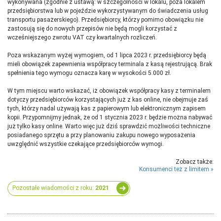
wykonywana (zgodnie z ustawą: w szczególności w lokalu, poza lokalem
przedsiębiorstwa lub w pojeździe wykorzystywanym do świadczenia usług
transportu pasażerskiego). Przedsiębiorcy, którzy pomimo obowiązku nie
zastosują się do nowych przepisów nie będą mogli korzystać z
wcześniejszego zwrotu VAT czy kwartalnych rozliczeń.
Poza wskazanym wyżej wymogiem, od 1 lipca 2023 r. przedsiębiorcy będą
mieli obowiązek zapewnienia współpracy terminala z kasą rejestrującą. Brak
spełnienia tego wymogu oznacza karę w wysokości 5.000 zł.
W tym miejscu warto wskazać, iż obowiązek współpracy kasy z terminalem
dotyczy przedsiębiorców korzystających już z kas online, nie obejmuje zaś
tych, którzy nadal używają kas z papierowym lub elektronicznym zapisem
kopii. Przypomnijmy jednak, że od 1 stycznia 2023 r. będzie można nabywać
już tylko kasy online. Warto więc już dziś sprawdzić możliwości techniczne
posiadanego sprzętu a przy planowaniu zakupu nowego wyposażenia
uwzględnić wszystkie czekające przedsiębiorców wymogi.
Zobacz także:
Konsumenci też z limitem
Pozostałe wiadomości z roku:
2021