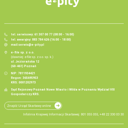
tel. serwisowy: 61 307 00 77 (08:00 - 16:00)
tel. awaryjny: 883 784 626 (16:00 - 18:00)
mail:
serwis@e-pity.pl
e-file sp. z o.o.
(dawniej: e-file sp. z o.o. sp. k.)
ul. Jeziorańska 12
(60-461) Poznań
NIP: 7811934421
Regon: 365695953
KRS: 0001202973
Sąd Rejonowy Poznań Nowe Miasto i Wilda w Poznaniu Wydział VIII
Gospodarczy KRS.
Znajdź Urząd Skarbowy online
Infolinia Krajowej Informacji Skarbowej: 801 055 055, +48 22 330 03 30