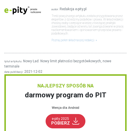
Redakcja e-pity.pl
autor:
Treść powyższego artykułu została przygotowana przez
ekspertów z dziedziny podatków i prawa. W skład redakcji
chodzą osoby czerpiące wiedzę z bieżącej praktyki
zawodowej, będące od wielu lat zaangażowane w pracę
nad komentowaniem i opiniowaniem przepisów prawno -
podatkowych.
Poznaj pełen skład naszej redakcji.
Nowy Ład: Nowy limit płatności bezgotówkowych, nowe
tytuł artykułu:
terminale
2021-12-02
data publikacji:
NAJLEPSZY SPOSÓB NA
darmowy program do PIT
Wersja dla Android
e-pity 2025
POBIERZ