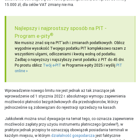
15.000 zł, dla celów VAT zmiany nie ma.
Najlepszy i najprostszy sposób na PIT -
®
Program e-pity
Nie musisz znać się na PIT'ach i zmianach podatkowych. Oblicz
wygodnie wysokość Twojego podatku PIT kompleksowo razem z
wszystkimi ulgami, odliczeniami i kwotą wolną od podatku.
Zadbaj o najwyższy i najszybszy zwrot podatku z PIT do 45 dni.
Po prostu oblicz
Twój e-PIT
w Programie e-pity 2025 i wyślij
PIT
online
Wprowadzenie nowego limitu nie jest jednak aż tak znaczące jak
wprowadzenie od 1 stycznia 2022 r. absolutnego wymogu zapewnienia
możliwości płatności bezgotówkowych dla przedsiębiorców, którzy
jednocześnie są zobowiązani do rejestracji sprzedaży na kasach.
Jakkolwiek można snuć dywagacje na temat tego, co oznacza zapewnienie
możliwości zapłaty przy użyciu instrumentu płatniczego (przelew?), w
praktyce jednak przepisy te oznaczają obowiązek posiadania terminali w
każdym miejscu, w którym
działalność gospodarcza
jest faktycznie