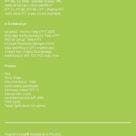
PIT-36L za 2026 - podatek liniowy 19%
kiedy otrzymasz zwrot podatku?
PIT-11, PIT-8C, PIT-4R i IFT - Płatnik PIT
rozliczenie PIT przez urząd skarbowy
e-Deklaracje
sprawdź i rozlicz Twój e PIT 2026
dlaczego warto sprawdzić Twój e-PIT
FAQ do usługi Twój e-PIT
e-Urząd Skarbowy obsługa online
kody weryfikacji UPO e-deklaracji
znajdź kod Urzędu Skarbowego
e-deklaracje VAT, CIT, PCC oraz inne
Pomoc
FAQ
filmy Video
dokumentacja - help
kalkulatory podatkowe
darmowy e-book PIT-11
aktualności e-pity
dane techniczne API, XML
Dysk e-pity
Twoje zgłoszenie lub opinia
Program e-pity® Najlepsze w POLSCE.