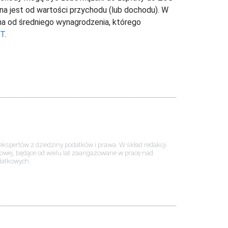
na jest od wartości przychodu (lub dochodu). W
ona od średniego wynagrodzenia, którego
IT
.
kspertów z dziedziny podatków i prawa. W skład redakcji
dowej, będące od wielu lat zaangażowane w pracę nad
datkowych.