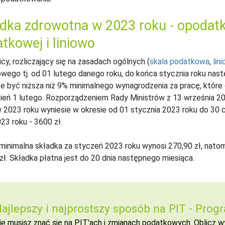
dka zdrowotna w 2023 roku - opodatk
tkowej i liniowo
cy, rozliczający się na zasadach ogólnych (
skala podatkowa
,
lin
wego tj. od 01 lutego danego roku, do końca stycznia roku nas
e być niższa niż 9% minimalnego wynagrodzenia za pracę, które
dzień 1 lutego. Rozporządzeniem Rady Ministrów z 13 września 2
 2023 roku wyniesie w okresie od 01 stycznia 2023 roku do 30 
023 roku - 3600 zł.
inimalna składka za styczeń 2023 roku wynosi 270,90 zł, natom
zł. Składka płatna jest do 20 dnia następnego miesiąca.
ajlepszy i najprostszy sposób na PIT -
Progr
ie musisz znać się na PIT'ach i zmianach podatkowych. Oblicz