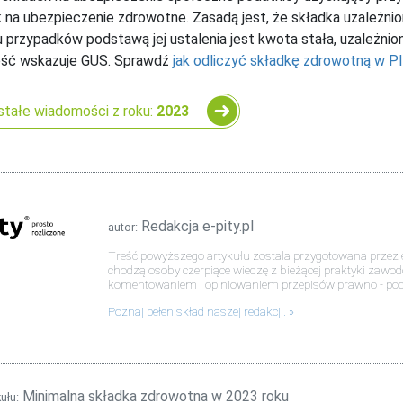
 na ubezpieczenie zdrowotne. Zasadą jest, że składka uzależnio
 przypadków podstawą jej ustalenia jest kwota stała, uzależni
ść wskazuje GUS. Sprawdź
jak odliczyć składkę zdrowotną w P
tałe wiadomości z roku:
2023
Redakcja e-pity.pl
autor:
Treść powyższego artykułu została przygotowana przez e
chodzą osoby czerpiące wiedzę z bieżącej praktyki zawo
komentowaniem i opiniowaniem przepisów prawno - po
Poznaj pełen skład naszej redakcji.
Minimalna składka zdrowotna w 2023 roku
kułu: