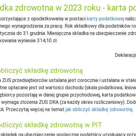
dka zdrowotna w 2023 roku - karta 
korzystające z opodatkowania w postaci
karty podatkowej
nalic
nego wynagrodzenia za pracę. Rok składkowy dla podatników roz
tycznia do 31 grudnia. Miesięczna składka na ubezpieczenie zdr
owania wyniesie 314,10 zł.
Deklaracj
obliczyć składkę zdrowotną
 ZUS przedsiębiorców ustalana jest corocznie i ustalana w stałe
ne opłacane jest od wartości dochodu (skala podatkowa, liniowy)
ębiorcy pozostają w danej grupie przychodowej, karta podatkow
 wymaga złożenia ZUS DRA (za każdy okres rozliczeniowy). Do
A. Przeczytaj więcej na temat
jak obliczyć składkę zdrowotną
.
odliczyć składkę zdrowotną w PIT
składek na ubezpieczenie społeczne podatnicy uzyskujący prz