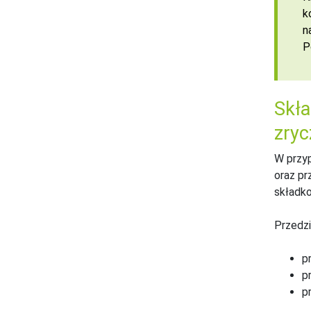
k
n
P
Skła
zry
W przyp
oraz pr
składko
Przedzi
p
p
p