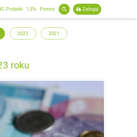
BC Podatki
1,5%
Pomoc
Zaloguj
2022
2021
23 roku