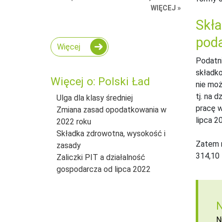
WIĘCEJ »
Skła
poda
Więcej
Podatni
składko
Więcej o: Polski Ład
nie moż
tj. na 
Ulga dla klasy średniej
pracę w
Zmiana zasad opodatkowania w
lipca 2
2022 roku
Składka zdrowotna, wysokość i
Zatem m
zasady
314,10 
Zaliczki PIT a działalność
gospodarcza od lipca 2022
N
N