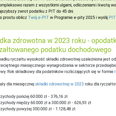
ompleksowo razem z wszystkimi ulgami, odliczeniami i kwotą wol
ajszybszy zwrot podatku z PIT do 45 dni.
o prostu oblicz
Twój e-PIT
w Programie e-pity 2025 i wyślij
PIT
dka zdrowotna w 2023 roku - opodat
czałtowanego podatku dochodowego
adku ryczałtu wysokość składki zdrowotnej uzależniona jest o
zeciętnego miesięcznego wynagrodzenia w sektorze przedsiębio
wy. Rok składkowy dla podatników rozliczających się w formie
ały dla miesięcznej
składki zdrowotnej w 2023
roku dla ryczałto
rzychody poniżej 60.000 zł - 376,16 zł
rzychody między 60.000 zł a 300.000 zł - 626,93 zł
rzychody powyżej 300.000 zł - 1.128,48 zł.