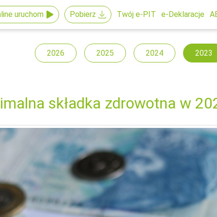
line uruchom
Pobierz
Twój e-PIT
e-Deklaracje
A
2026
2025
2024
2023
imalna składka zdrowotna w 20