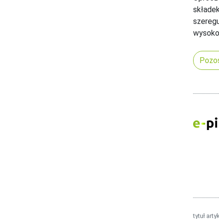
składek
szeregu
wysoko
Pozos
tytuł arty