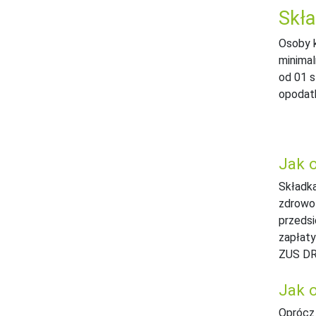
Skła
Osoby 
minimal
od 01 s
opodatk
Jak 
Składka
zdrowot
przedsi
zapłaty
ZUS DR
Jak 
Oprócz 