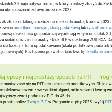
działek 20 maja upływa termin, w którym należy złożyć do Zak
 na ubezpieczenie zdrowotne za rok 2023.
ek złożenia takiego rozliczenia ma każda osoba, która w 2023 
tkowana
podatkiem liniowym
,
skalą podatkową
lub
ryczałtem ew
obową działalność gospodarczą wypełniają w tym celu blok XII 
 za siebie oraz za inne osoby - blok III.F w deklaracji ZUS RCA. 
e dla każdej z form opodatkowania (skala podatkowa, podatek l
jonowanych). Rozliczenie pozwoli ustalić kwotę
składki na ube
ajlepszy i najprostszy sposób na PIT -
Progr
ie musisz znać się na PIT'ach i zmianach podatkowych. Oblicz
ompleksowo razem z wszystkimi ulgami, odliczeniami i kwotą wol
ajszybszy zwrot podatku z PIT do 45 dni.
o prostu oblicz
Twój e-PIT
w Programie e-pity 2025 i wyślij
PIT