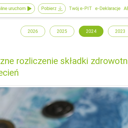
line uruchom
Pobierz
Twój e-PIT
e-Deklaracje
A
2026
2025
2024
2023
zne rozliczenie składki zdrowotn
ecień