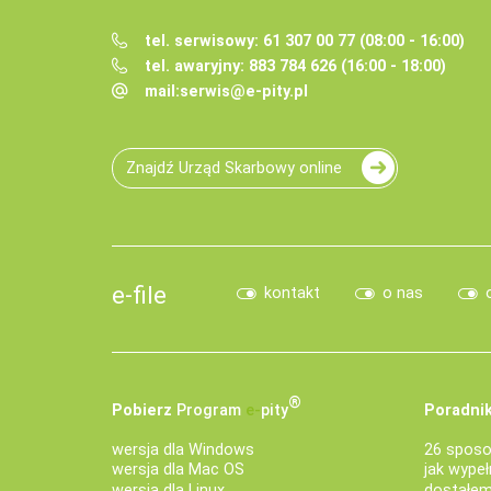
tel. serwisowy: 61 307 00 77 (08:00 - 16:00)
tel. awaryjny: 883 784 626 (16:00 - 18:00)
mail:
serwis@e-pity.pl
Znajdź Urząd Skarbowy online
e-file
kontakt
o nas
®
Pobierz
Program
e‑
pity
Poradnik
wersja dla Windows
26 sposo
wersja dla Mac OS
jak wypeł
wersja dla Linux
dostałem 