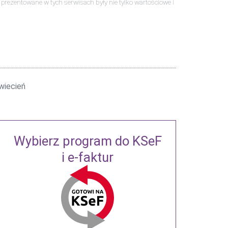
ści prezentowane w tych serwisach były nie tylko wartościowe i
wiecień
Wybierz program do KSeF
i e-faktur