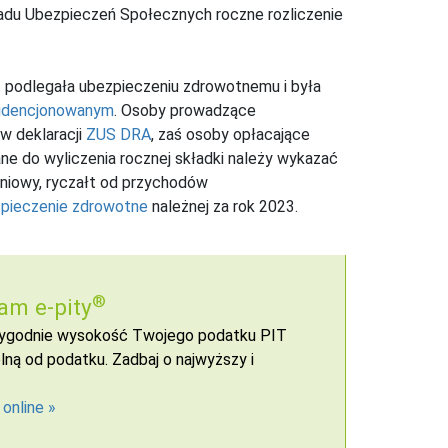
ładu Ubezpieczeń Społecznych roczne rozliczenie
r. podlegała ubezpieczeniu zdrowotnemu i była
idencjonowanym
. Osoby prowadzące
w deklaracji
ZUS DRA
, zaś osoby opłacające
Dane do wyliczenia rocznej składki należy wykazać
iniowy, ryczałt od przychodów
zpieczenie zdrowotne
należnej za rok 2023.
®
am e-pity
 wygodnie wysokość Twojego podatku PIT
ną od podatku. Zadbaj o najwyższy i
 online