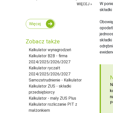
W ponie
WIĘCEJ »
składki
Obowiąz
Więcej
opoda
jednoos
składki
Zobacz także
odrębni
Kalkulator wynagrodzeń
ewidenc
Kalkulator B2B - firma
2024/2025/2026/2027
Kalkulator ryczałt
2024/2025/2026/2027
N
Samozatrudnienie - Kalkulator
N
Kalkulator ZUS - składki
k
przedsiębiorcy
n
Kalkulator - mały ZUS Plus
P
Kalkulator rozliczanie PIT z
małżonkiem