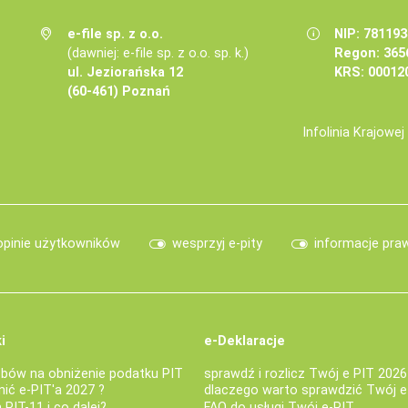
e-file sp. z o.o.
NIP: 78119
(dawniej: e-file sp. z o.o. sp. k.)
Regon: 365
ul. Jeziorańska 12
KRS: 00012
(60-461) Poznań
Infolinia Krajowe
opinie użytkowników
wesprzyj e-pity
informacje pra
i
e-Deklaracje
bów na obniżenie podatku PIT
sprawdź i rozlicz Twój e PIT 2026
nić e-PIT'a 2027 ?
dlaczego warto sprawdzić Twój e
PIT-11 i co dalej?
FAQ do usługi Twój e-PIT