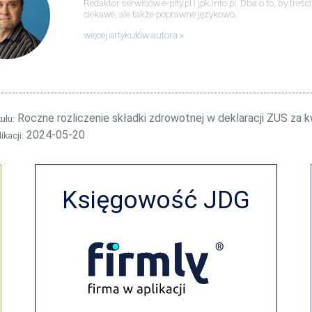
Redaktor serwisów e-pity.pl i jpk.info.pl. Dba o to, by tre
ciekawe, ale także poprawne językowo.
więcej artykułów autora
Roczne rozliczenie składki zdrowotnej w deklaracji ZUS za k
kułu:
2024-05-20
ikacji:
Księgowość JDG