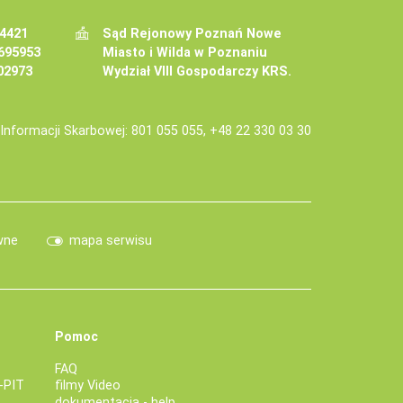
34421
Sąd Rejonowy Poznań Nowe
695953
Miasto i Wilda w Poznaniu
02973
Wydział VIII Gospodarczy KRS.
j Informacji Skarbowej: 801 055 055, +48 22 330 03 30
wne
mapa serwisu
Pomoc
FAQ
-PIT
filmy Video
dokumentacja - help