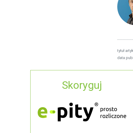
tytuł arty
data publ
Skoryguj