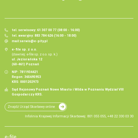
tel. serwisowy: 61 307 00 77 (08:00 - 16:00)
tel. awaryjny: 883 784 626 (16:00 - 18:00)
mail:
serwis@e-pity.pl
e-file sp. z o.o.
(dawniej: e-file sp. z o.o. sp. k.)
ul. Jeziorańska 12
(60-461) Poznań
NIP: 7811934421
Regon: 365695953
KRS: 0001202973
Sąd Rejonowy Poznań Nowe Miasto i Wilda w Poznaniu Wydział VIII
Gospodarczy KRS.
Znajdź Urząd Skarbowy online
Infolinia Krajowej Informacji Skarbowej: 801 055 055, +48 22 330 03 30
e-file