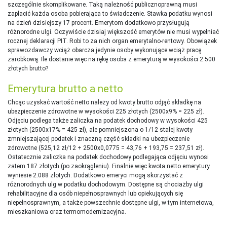
szczególnie skomplikowane. Taką należność publicznoprawną musi
zapłacić każda osoba pobierająca to świadczenie. Stawka podatku wynosi
na dzień dzisiejszy 17 procent. Emerytom dodatkowo przysługują
różnorodne ulgi. Oczywiście dzisiaj większość emerytów nie musi wypełniać
rocznej deklaracji PIT. Robi to za nich organ emerytalno-rentowy. Obowiązek
sprawozdawczy wciąż obarcza jedynie osoby wykonujące wciąż pracę
zarobkową. Ile dostanie więc na rękę osoba z emeryturą w wysokości 2.500
złotych brutto?
Emerytura brutto a netto
Chcąc uzyskać wartość netto należy od kwoty brutto odjąć składkę na
ubezpieczenie zdrowotne w wysokości 225 złotych (2500x9% = 225 zł).
Odjęciu podlega także zaliczka na podatek dochodowy w wysokości 425
złotych (2500x17% = 425 zł), ale pomniejszona o 1/12 stałej kwoty
zmniejszającej podatek i znaczną część składki na ubezpieczenie
zdrowotne (525,12 zł/12 + 2500x0,0775 = 43,76 + 193,75 = 237,51 zł).
Ostatecznie zaliczka na podatek dochodowy podlegająca odjęciu wynosi
zatem 187 złotych (po zaokrągleniu). Finalnie więc kwota netto emerytury
wyniesie 2.088 złotych. Dodatkowo emeryci mogą skorzystać z
różnorodnych ulg w podatku dochodowym. Dostępne są chociażby ulgi
rehabilitacyjne dla osób niepełnosprawnych lub opiekujących się
niepełnosprawnym, a także powszechnie dostępne ulgi, w tym internetowa,
mieszkaniowa oraz termomodernizacyjna.