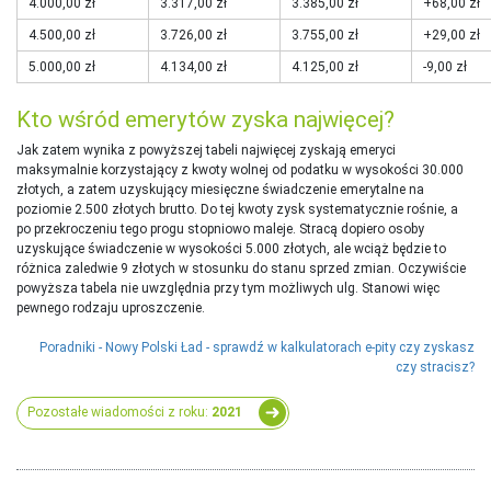
4.000,00 zł
3.317,00 zł
3.385,00 zł
+68,00 zł
4.500,00 zł
3.726,00 zł
3.755,00 zł
+29,00 zł
5.000,00 zł
4.134,00 zł
4.125,00 zł
-9,00 zł
Kto wśród emerytów zyska najwięcej?
Jak zatem wynika z powyższej tabeli najwięcej zyskają emeryci
maksymalnie korzystający z kwoty wolnej od podatku w wysokości 30.000
złotych, a zatem uzyskujący miesięczne świadczenie emerytalne na
poziomie 2.500 złotych brutto. Do tej kwoty zysk systematycznie rośnie, a
po przekroczeniu tego progu stopniowo maleje. Stracą dopiero osoby
uzyskujące świadczenie w wysokości 5.000 złotych, ale wciąż będzie to
różnica zaledwie 9 złotych w stosunku do stanu sprzed zmian. Oczywiście
powyższa tabela nie uwzględnia przy tym możliwych ulg. Stanowi więc
pewnego rodzaju uproszczenie.
Poradniki - Nowy Polski Ład - sprawdź w kalkulatorach e-pity czy zyskasz
czy stracisz?
Pozostałe wiadomości z roku:
2021