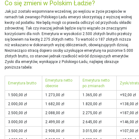
Co się zmieni w Polskim Ładzie?
Jak już zostało wspomniane wcześniej, po wejściu w życie przepisów w
ramach tak zwanego Polskiego Ładu emeryci skorzystają z wyższej wolnej
kwoty od podatku. Nie będą mogli co prawda odliczyć od przychodu składki
zdrowotnej. Tak czy inaczej jednak będzie się to wiązało ze znaczącymi
korzyściami dla nich. Emerytura w wysokości 2.500 złotych brutto przełoży
się bowiem na kwotę 2.275 złotych netto. To wartość o 187 złotych niższa
niż wskazano w dokonanych wyżej obliczeniach, obowiązujących dzisiaj.
Nieznacząco stracą dopiero osoby uzyskujące emeryturę na poziomie 5.000
złotych brutto, co stanowi jednak rzadkość wśród dzisiejszych emerytów.
Zyski dla emerytów, wynikające z Polskiego Ładu, najlepiej obrazuje
poniższa tabela:
Emerytura netto
Emerytura netto
Emerytura brutto
Zysk/strat
obecnie
po zmianach
1.500,00 zł
1.273,00 zł
1.365,00 zł
+92,00 zł
2.000,00 zł
1.682,00 zł
1.820,00 zł
+138,00 zł
2.500,00 zł
2.088,00 zł
2.275,00 zł
+187,00 zł
3.000,00 zł
2.499,00 zł
2.645,00 zł
+146,00 zł
3.500,00 zł
2.908,00 zł
3.015,00 zł
+107,00 zł