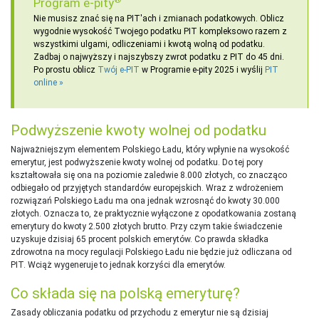
Program e-pity
Nie musisz znać się na PIT'ach i zmianach podatkowych. Oblicz
wygodnie wysokość Twojego podatku PIT kompleksowo razem z
wszystkimi ulgami, odliczeniami i kwotą wolną od podatku.
Zadbaj o najwyższy i najszybszy zwrot podatku z PIT do 45 dni.
Po prostu oblicz
Twój e-PIT
w Programie e-pity 2025 i wyślij
PIT
online
Podwyższenie kwoty wolnej od podatku
Najważniejszym elementem Polskiego Ładu, który wpłynie na wysokość
emerytur, jest podwyższenie kwoty wolnej od podatku. Do tej pory
kształtowała się ona na poziomie zaledwie 8.000 złotych, co znacząco
odbiegało od przyjętych standardów europejskich. Wraz z wdrożeniem
rozwiązań Polskiego Ładu ma ona jednak wzrosnąć do kwoty 30.000
złotych. Oznacza to, że praktycznie wyłączone z opodatkowania zostaną
emerytury do kwoty 2.500 złotych brutto. Przy czym takie świadczenie
uzyskuje dzisiaj 65 procent polskich emerytów. Co prawda składka
zdrowotna na mocy regulacji Polskiego Ładu nie będzie już odliczana od
PIT. Wciąż wygeneruje to jednak korzyści dla emerytów.
Co składa się na polską emeryturę?
Zasady obliczania podatku od przychodu z emerytur nie są dzisiaj