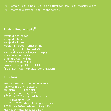
kontakt
o nas
opinie użytkowników
wesprzyj e-pity
informacje prawne
mapa serwisu
®
Pobierz
Program
e‑
pity
wersja dla Windows
wersja dla Mac OS
wersja dla Linux
wersja PIT przez internet online
aplikacje mobilne Android, iOS
archiwalna wersja Programu e-pity
e-pity 2026/2027 w fillup
e‑Faktury KSeF w fillup
Darmowa faktura KSeF
firmly aplikacja KSeF na telefon
fillup | k24 - KSeF w biurze rachunkowym
Poradniki
26 sposobów na obniżenie podatku PIT
jak wypełnić e-PIT'a 2027 ?
dostałem PIT-11 i co dalej?
ulgi i odliczenia - pity 2026
PIT-37 za 2026 - przykład, broszura
PIT-28 ryczałt za 2026
PIT-36 za 2026 - działalność gospodarcza
PIT-36L za 2026 - podatek liniowy 19%
kiedy otrzymasz zwrot podatku?