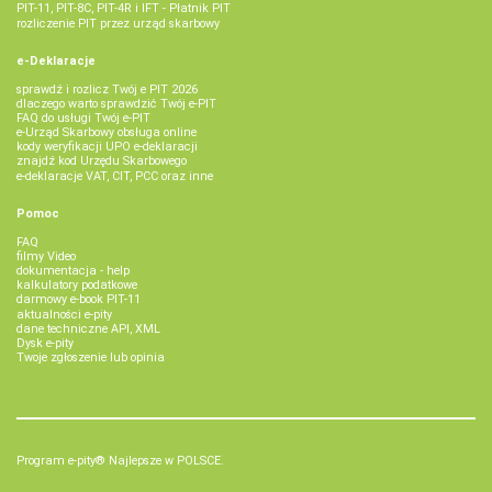
PIT-11, PIT-8C, PIT-4R i IFT - Płatnik PIT
rozliczenie PIT przez urząd skarbowy
e-Deklaracje
sprawdź i rozlicz Twój e PIT 2026
dlaczego warto sprawdzić Twój e-PIT
FAQ do usługi Twój e-PIT
e-Urząd Skarbowy obsługa online
kody weryfikacji UPO e-deklaracji
znajdź kod Urzędu Skarbowego
e-deklaracje VAT, CIT, PCC oraz inne
Pomoc
FAQ
filmy Video
dokumentacja - help
kalkulatory podatkowe
darmowy e-book PIT-11
aktualności e-pity
dane techniczne API, XML
Dysk e-pity
Twoje zgłoszenie lub opinia
Program e-pity® Najlepsze w POLSCE.