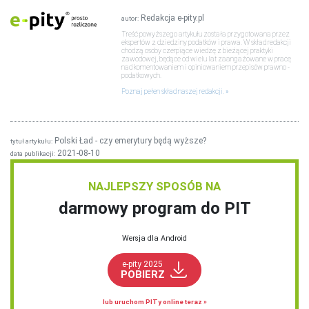
Redakcja e-pity.pl
autor:
Treść powyższego artykułu została przygotowana przez
ekspertów z dziedziny podatków i prawa. W skład redakcji
chodzą osoby czerpiące wiedzę z bieżącej praktyki
zawodowej, będące od wielu lat zaangażowane w pracę
nad komentowaniem i opiniowaniem przepisów prawno -
podatkowych.
Poznaj pełen skład naszej redakcji.
Polski Ład - czy emerytury będą wyższe?
tytuł artykułu:
2021-08-10
data publikacji:
NAJLEPSZY SPOSÓB NA
darmowy program do PIT
Wersja dla Android
e-pity 2025
POBIERZ
lub uruchom PITy online teraz »