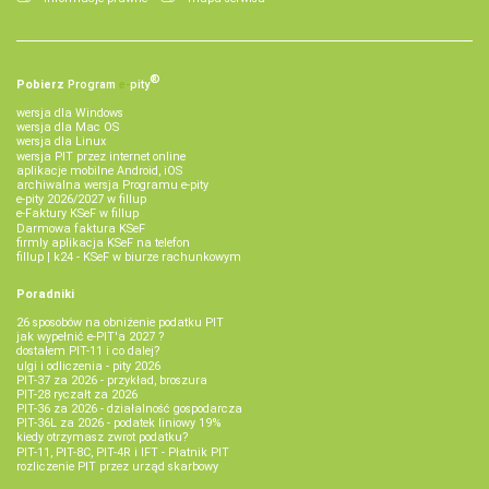
®
Pobierz
Program
e‑
pity
wersja dla Windows
wersja dla Mac OS
wersja dla Linux
wersja PIT przez internet online
aplikacje mobilne Android, iOS
archiwalna wersja Programu e-pity
e-pity 2026/2027 w fillup
e‑Faktury KSeF w fillup
Darmowa faktura KSeF
firmly aplikacja KSeF na telefon
fillup | k24 - KSeF w biurze rachunkowym
Poradniki
26 sposobów na obniżenie podatku PIT
jak wypełnić e-PIT'a 2027 ?
dostałem PIT-11 i co dalej?
ulgi i odliczenia - pity 2026
PIT-37 za 2026 - przykład, broszura
PIT-28 ryczałt za 2026
PIT-36 za 2026 - działalność gospodarcza
PIT-36L za 2026 - podatek liniowy 19%
kiedy otrzymasz zwrot podatku?
PIT-11, PIT-8C, PIT-4R i IFT - Płatnik PIT
rozliczenie PIT przez urząd skarbowy