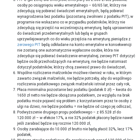
osoby po osiągnięciu wieku emerytalnego – 60/65 lat, którzy nie
zdecydują się pobierać świadczeń emerytalnych, będą pobierać
wynagrodzenia bez podatku (pozostaną zwolnieni z podatku PIT); w
programie nie wskazano co w przypadku podatników, którzy nie
zdecydują się przejść na wcześniejszą emeryturę, będą uproawnieni
do świadczeń przedemerytalnych lub będą w grupach
uprzywilejowanych co do wieku przejścia na emeryturę; pieniądze z
zerowego PIT
będą odkładane na konto emerytalne w konsekwencji
nie zostaną one automatycznie wypłacone osobie, która nie
zdecyduje się pobierać świadczenie emerytalnej; zerowy PIT dotyczyć
będzie osób przechodzących na emeryturę, nie będzie natomiast
dotyczył podatników, którzy chcą zawiesić prawo do świadczeń,
Wspólne rozliczenie małżonków możliwe również w roku, w którym
zawarto związek małżeński, nie będzie potrzeby, aby do wspólnego
rozliczenia podatkowego związek małżeński istniał przez cały rok,
Płaca minimalna pozostanie bez podatku (podatek 0 zł) – kwota do
1650 zł netto nie będzie obciążona podatkiem, ze względu na brak
podatku może pojawić się problem z korzystaniem przez te osoby z
ulgi na dzieci, nie będzie podatku = nie będzie od czego jej odliczać,
Podwyższenie drugiego progu podatkowego – z 85.528 zł do
120.000 zł – w efekcie 17%, a nie 32% podatek płacony będzie nawet
jeśli zarabiać będzie się rocznie 120.000 zł,
Osoby zarabiające do 10.000 zł brutto nie będą płacić 32%, lecz 17%
podatek,