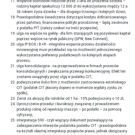
Wsparcie dochodów rodziców przez 3 lata od urodzenia dziecka –
rodziny kapitał opiekuńczy 12.000 zł do wykorzystania między 12 a
36 rokiem życia dziecka – dla drugiego trzeciego i kolejnych dzieci,
Prawdopodobnie świadczenia dotyczące kredytu dofinansowanego
przez państwo, finansowanie polityki prorodzinnej – będą zwolnione
z podatku PIT (należy czekać na treść przepisów),
ulga na wejście na giełdę - dla firm starających się pozyskiwać kapitał
poprzez wejście na rynek publiczny (GPW, New Connect),
ulga IP BOX i B+R - integralne wsparcie procesu działalności
innowacyjnej musi przekładać się na możliwość jednoczesnego
wykorzystania preferencji podatkowych na kolejnych etapach
procesu,
ulga konsolidacyjna - na przeprowadzenie w firmach procesów
konsolidacyjnych i zwiększania przewagi konkurencyjnej. Efekt ten
zostanie osiągnięty przez ulgę w podatku CIT,
podwyższenie ilości firm z możliwości zastosowania estońskiego
CIT (podatek CIT płacony dopiero w momencie wypłaty zysku ze
spółki),
Zwrot za akcyzę dla rolników od 1 ha - 10% podwyższony o 10 zł,
Uproszczenie procedur i biurokracji związanej z prowadzeniem
produkcji rolnej od rejestracji maszyn – po podatki – za pomocą
cyfryzacji,
interpretacja 590 - czyli wiążący dokument pozwalający na
zabezpieczenie interesów podatnika podatku CIT - prawdopodobnie
na kształt obecnej interpretacji przepisów prawa, jednak obciążaony