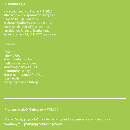
e-Deklaracje
sprawdź i rozlicz Twój e PIT 2026
dlaczego warto sprawdzić Twój e-PIT
FAQ do usługi Twój e-PIT
e-Urząd Skarbowy obsługa online
kody weryfikacji UPO e-deklaracji
znajdź kod Urzędu Skarbowego
e-deklaracje VAT, CIT, PCC oraz inne
Pomoc
FAQ
filmy Video
dokumentacja - help
kalkulatory podatkowe
darmowy e-book PIT-11
aktualności e-pity
dane techniczne API, XML
Dysk e-pity
Twoje zgłoszenie lub opinia
Program e-pity® Najlepsze w POLSCE.
Marki: "e-pity po prostu" oraz "e-pity Program" są zarejestrowanymi znakami
towarowymi i podlegają ochronie prawnej.