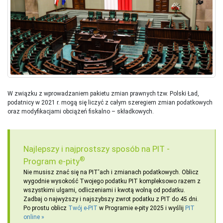
W związku z wprowadzaniem pakietu zmian prawnych tzw. Polski Ład,
podatnicy w 2021 r. mogą się liczyć z całym szeregiem zmian podatkowych
oraz modyfikacjami obciążeń fiskalno – składkowych.
Najlepszy i najprostszy sposób na PIT -
®
Program e-pity
Nie musisz znać się na PIT'ach i zmianach podatkowych. Oblicz
wygodnie wysokość Twojego podatku PIT kompleksowo razem z
wszystkimi ulgami, odliczeniami i kwotą wolną od podatku.
Zadbaj o najwyższy i najszybszy zwrot podatku z PIT do 45 dni.
Po prostu oblicz
Twój e-PIT
w Programie e-pity 2025 i wyślij
PIT
online