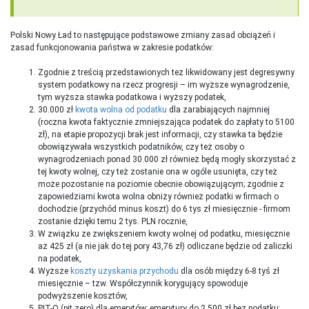
Polski Nowy Ład to następujące podstawowe zmiany zasad obciążeń i
zasad funkcjonowania państwa w zakresie podatków:
Zgodnie z treścią przedstawionych tez likwidowany jest degresywny
system podatkowy na rzecz progresji – im wyższe wynagrodzenie,
tym wyższa stawka podatkowa i wyższy podatek,
30.000 zł
kwota wolna od podatku
dla zarabiających najmniej
(roczna kwota faktycznie zmniejszająca podatek do zapłaty to 5100
zł), na etapie propozycji brak jest informacji, czy stawka ta będzie
obowiązywała wszystkich podatników, czy też osoby o
wynagrodzeniach ponad 30.000 zł również będą mogły skorzystać z
tej kwoty wolnej, czy też zostanie ona w ogóle usunięta, czy też
może pozostanie na poziomie obecnie obowiązującym; zgodnie z
zapowiedziami kwota wolna obniży również podatki w firmach o
dochodzie (przychód minus koszt) do 6 tys zł miesięcznie - firmom
zostanie dzięki temu 2 tys. PLN rocznie,
W związku ze zwiększeniem kwoty wolnej od podatku, miesięcznie
aż 425 zł (a nie jak do tej pory 43,76 zł) odliczane będzie od zaliczki
na podatek,
Wyższe
koszty uzyskania przychodu
dla osób między 6-8 tyś zł
miesięcznie – tzw. Współczynnik korygujący spowoduje
podwyższenie kosztów,
PIT-O (pit zero) dla emerytów; emerytury do 2.500 zł bez podatku;