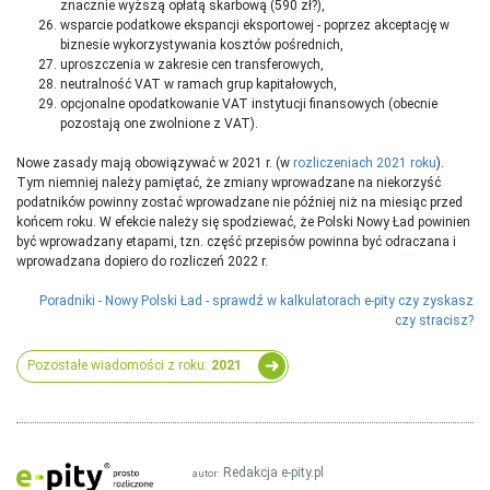
znacznie wyższą opłatą skarbową (590 zł?),
wsparcie podatkowe ekspancji eksportowej - poprzez akceptację w
biznesie wykorzystywania kosztów pośrednich,
uproszczenia w zakresie cen transferowych,
neutralność VAT w ramach grup kapitałowych,
opcjonalne opodatkowanie VAT instytucji finansowych (obecnie
pozostają one zwolnione z VAT).
Nowe zasady mają obowiązywać w 2021 r. (w
rozliczeniach 2021 roku
).
Tym niemniej należy pamiętać, że zmiany wprowadzane na niekorzyść
podatników powinny zostać wprowadzane nie później niż na miesiąc przed
końcem roku. W efekcie należy się spodziewać, że Polski Nowy Ład powinien
być wprowadzany etapami, tzn. część przepisów powinna być odraczana i
wprowadzana dopiero do rozliczeń 2022 r.
Poradniki - Nowy Polski Ład - sprawdź w kalkulatorach e-pity czy zyskasz
czy stracisz?
Pozostałe wiadomości z roku:
2021
Redakcja e-pity.pl
autor: