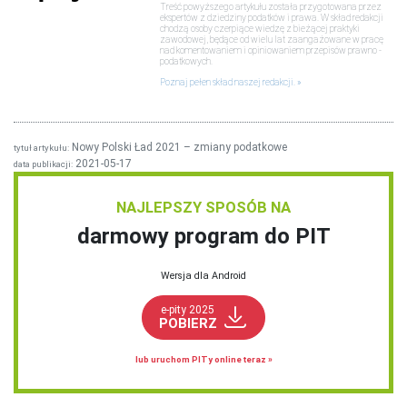
Treść powyższego artykułu została przygotowana przez
ekspertów z dziedziny podatków i prawa. W skład redakcji
chodzą osoby czerpiące wiedzę z bieżącej praktyki
zawodowej, będące od wielu lat zaangażowane w pracę
nad komentowaniem i opiniowaniem przepisów prawno -
podatkowych.
Poznaj pełen skład naszej redakcji.
Nowy Polski Ład 2021 – zmiany podatkowe
tytuł artykułu:
2021-05-17
data publikacji:
NAJLEPSZY SPOSÓB NA
darmowy program do PIT
Wersja dla Android
e-pity 2025
POBIERZ
lub uruchom PITy online teraz »