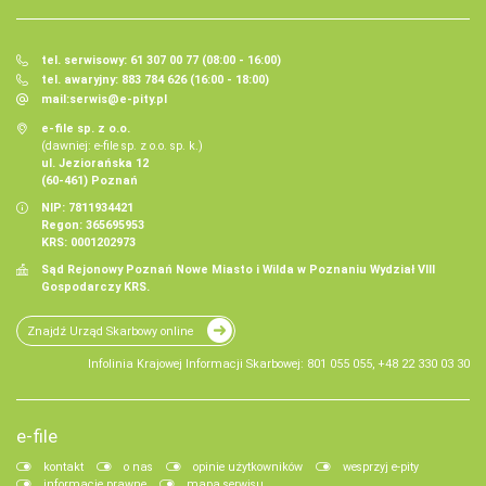
tel. serwisowy: 61 307 00 77 (08:00 - 16:00)
tel. awaryjny: 883 784 626 (16:00 - 18:00)
mail:
serwis@e-pity.pl
e-file sp. z o.o.
(dawniej: e-file sp. z o.o. sp. k.)
ul. Jeziorańska 12
(60-461) Poznań
NIP: 7811934421
Regon: 365695953
KRS: 0001202973
Sąd Rejonowy Poznań Nowe Miasto i Wilda w Poznaniu Wydział VIII
Gospodarczy KRS.
Znajdź Urząd Skarbowy online
Infolinia Krajowej Informacji Skarbowej: 801 055 055, +48 22 330 03 30
e-file
kontakt
o nas
opinie użytkowników
wesprzyj e-pity
informacje prawne
mapa serwisu