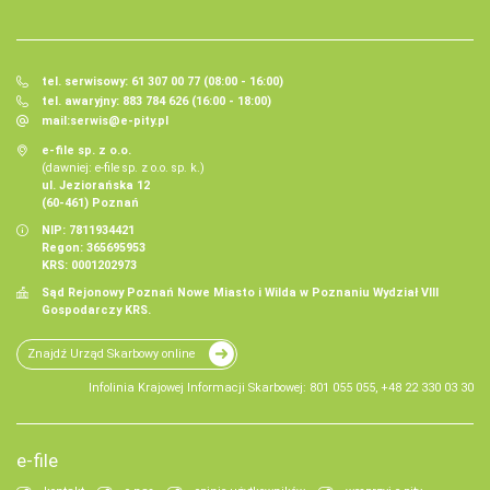
tel. serwisowy: 61 307 00 77 (08:00 - 16:00)
tel. awaryjny: 883 784 626 (16:00 - 18:00)
mail:
serwis@e-pity.pl
e-file sp. z o.o.
(dawniej: e-file sp. z o.o. sp. k.)
ul. Jeziorańska 12
(60-461) Poznań
NIP: 7811934421
Regon: 365695953
KRS: 0001202973
Sąd Rejonowy Poznań Nowe Miasto i Wilda w Poznaniu Wydział VIII
Gospodarczy KRS.
Znajdź Urząd Skarbowy online
Infolinia Krajowej Informacji Skarbowej: 801 055 055, +48 22 330 03 30
e-file