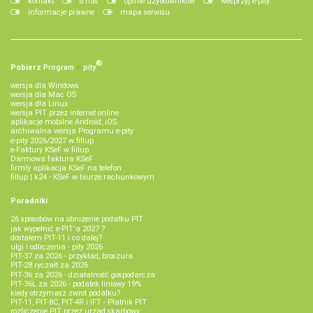
kontakt
o nas
opinie użytkowników
wesprzyj e-pity
informacje prawne
mapa serwisu
®
Pobierz
Program
e‑
pity
wersja dla Windows
wersja dla Mac OS
wersja dla Linux
wersja PIT przez internet online
aplikacje mobilne Android, iOS
archiwalna wersja Programu e-pity
e-pity 2026/2027 w fillup
e‑Faktury KSeF w fillup
Darmowa faktura KSeF
firmly aplikacja KSeF na telefon
fillup | k24 - KSeF w biurze rachunkowym
Poradniki
26 sposobów na obniżenie podatku PIT
jak wypełnić e-PIT'a 2027 ?
dostałem PIT-11 i co dalej?
ulgi i odliczenia - pity 2026
PIT-37 za 2026 - przykład, broszura
PIT-28 ryczałt za 2026
PIT-36 za 2026 - działalność gospodarcza
PIT-36L za 2026 - podatek liniowy 19%
kiedy otrzymasz zwrot podatku?
PIT-11, PIT-8C, PIT-4R i IFT - Płatnik PIT
rozliczenie PIT przez urząd skarbowy