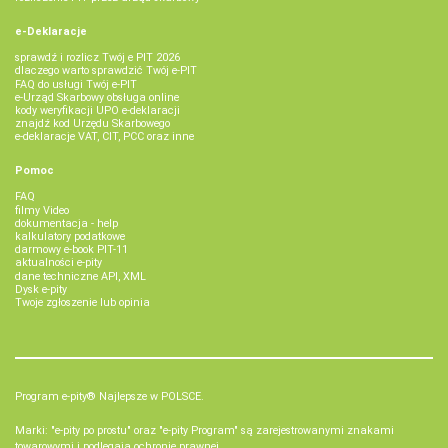
e-Deklaracje
sprawdź i rozlicz Twój e PIT 2026
dlaczego warto sprawdzić Twój e-PIT
FAQ do usługi Twój e-PIT
e-Urząd Skarbowy obsługa online
kody weryfikacji UPO e-deklaracji
znajdź kod Urzędu Skarbowego
e-deklaracje VAT, CIT, PCC oraz inne
Pomoc
FAQ
filmy Video
dokumentacja - help
kalkulatory podatkowe
darmowy e-book PIT-11
aktualności e-pity
dane techniczne API, XML
Dysk e-pity
Twoje zgłoszenie lub opinia
Program e-pity® Najlepsze w POLSCE.
Marki: "e-pity po prostu" oraz "e-pity Program" są zarejestrowanymi znakami
towarowymi i podlegają ochronie prawnej.